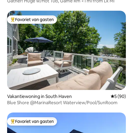
Gather! Huge w/Hot Tub, Game Rm <1 mi from Lk Mi
Favoriet van gasten
Topfavoriet van gasten
Vakantiewoning in South Haven
Gemiddelde
5 (90)
Blue Shore @MarinaResort Waterview/Pool/SunRoom
Favoriet van gasten
Topfavoriet van gasten