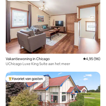
Vakantiewoning in Chicago
Gemiddelde be
4,95 (96)
UChicago Luxe King Suite aan het meer
Favoriet van gasten
Topfavoriet van gasten