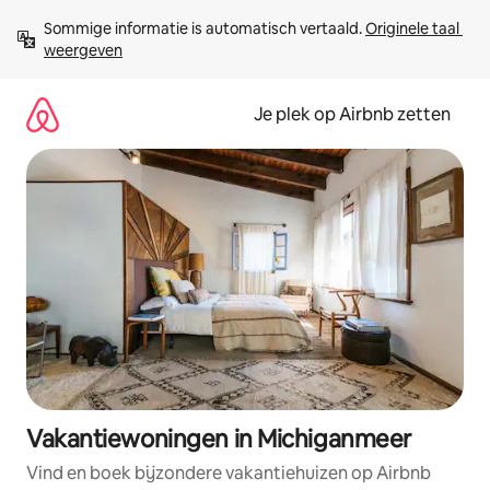
Ga
Sommige informatie is automatisch vertaald. 
Originele taal 
direct
weergeven
naar
inhoud
Je plek op Airbnb zetten
Vakantiewoningen in Michiganmeer
Vind en boek bijzondere vakantiehuizen op Airbnb