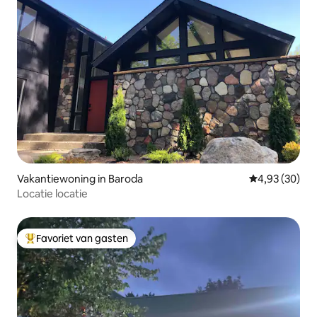
Vakantiewoning in Baroda
Gemiddelde be
4,93 (30)
Locatie locatie
Favoriet van gasten
Topfavoriet van gasten