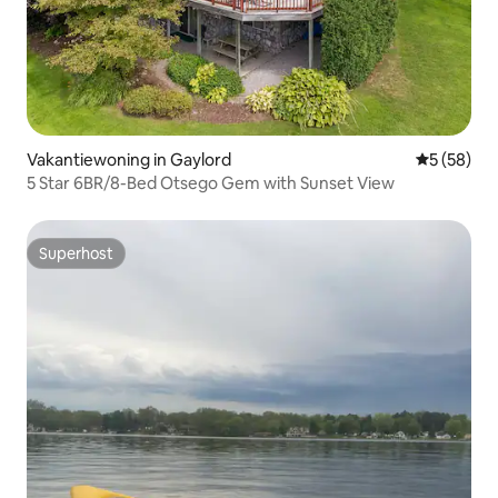
Vakantiewoning in Gaylord
Gemiddelde
5 (58)
5 Star 6BR/8-Bed Otsego Gem with Sunset View
Superhost
Superhost