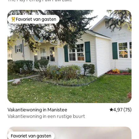
Favoriet van gasten
Topfavoriet van gasten
Vakantiewoning in Manistee
Gemiddelde be
4,97 (75)
Vakantiewoning in een rustige buurt
Favoriet van gasten
Favoriet van gasten