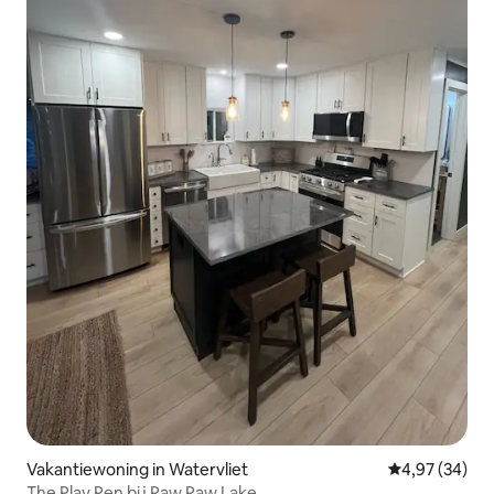
Vakantiewoning in Watervliet
Gemiddelde be
4,97 (34)
The Play Pen bij Paw Paw Lake