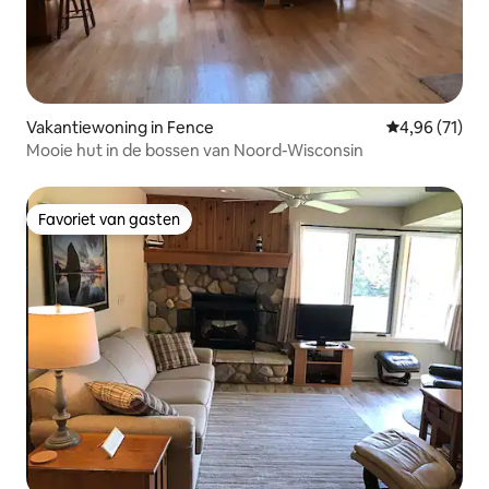
Vakantiewoning in Fence
Gemiddelde be
4,96 (71)
Mooie hut in de bossen van Noord-Wisconsin
Favoriet van gasten
Favoriet van gasten