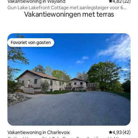
Vakantiewoning in Wayland
Gemiddelde be
4,82 (22)
Gun Lake Lakefront Cottage met aanlegsteiger voor 6
Vakantiewoningen met terras
personen
Favoriet van gasten
Favoriet van gasten
Vakantiewoning in Charlevoix
Gemiddelde be
4,93 (42)