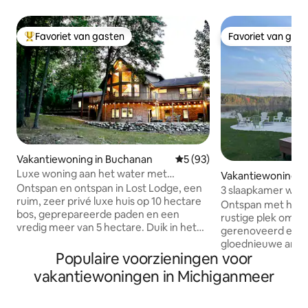
Favoriet van gasten
Favoriet van gas
Topfavoriet van gasten
Favoriet van gas
Vakantiewoning in Buchanan
Gemiddelde beoordeling van
5 (93)
Luxe woning aan het water met
Vakantiewoning in
bubbelbad in Harbor Country
Ontspan en ontspan in Lost Lodge, een
3 slaapkamer woni
ruim, zeer privé luxe huis op 10 hectare
Harold in Lakes of
Ontspan met het h
bos, geprepareerde paden en een
rustige plek om te 
vredig meer van 5 hectare. Duik in het
gerenoveerd en bi
bubbelbad met een glas wijn en geniet
gloednieuwe armat
van uitzicht op het meer vanaf het
Populaire voorzieningen voor
Samsung keukenap
uitgestrekte dek. Als de zon laag zakt,
laden van LG was
vakantiewoningen in Michiganmeer
verzamel je bij de vuurplaats om je
voorkant. Slaappla
herinneringen aan de dag opnieuw te
bed, 1 stapelbed t
beleven. Je bevindt je in de buurt van