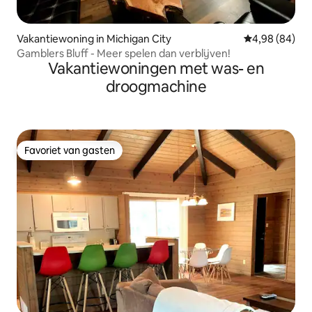
Vakantiewoning in Michigan City
Gemiddelde be
4,98 (84)
Gamblers Bluff - Meer spelen dan verblijven!
Vakantiewoningen met was- en
droogmachine
Favoriet van gasten
Favoriet van gasten