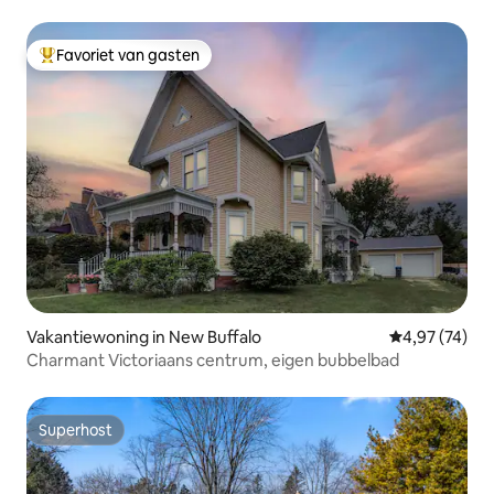
Favoriet van gasten
Topfavoriet van gasten
Vakantiewoning in New Buffalo
Gemiddelde be
4,97 (74)
Charmant Victoriaans centrum, eigen bubbelbad
Superhost
Superhost