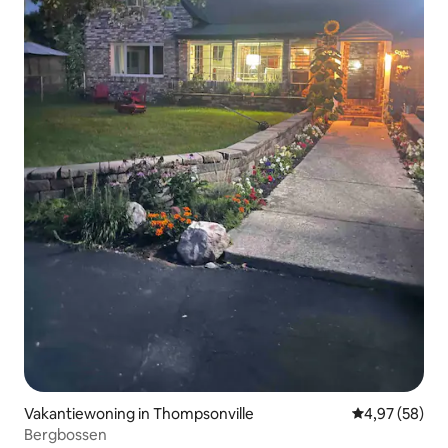
Vakantiewoning in Thompsonville
Gemiddelde be
4,97 (58)
Bergbossen