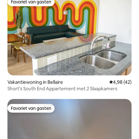
Favoriet van gasten
Favoriet van gasten
Vakantiewoning in Bellaire
Gemiddelde be
4,98 (42)
Short's South End Appartement met 2 Slaapkamers
Favoriet van gasten
Favoriet van gasten