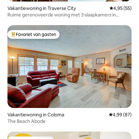
Vakantiewoning in Traverse City
Gemiddelde be
4,95 (55)
Ruime gerenoveerde woning met 3 slaapkamers in
Traverse City
Favoriet van gasten
Topfavoriet van gasten
Vakantiewoning in Coloma
Gemiddelde be
4,99 (87)
The Beach Abode