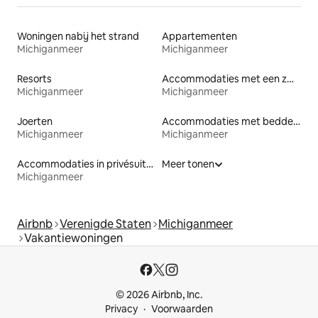
Woningen nabij het strand
Appartementen
Michiganmeer
Michiganmeer
Resorts
Accommodaties met een zwembad
Michiganmeer
Michiganmeer
Joerten
Accommodaties met bedden op toegankelijke hoogte
Michiganmeer
Michiganmeer
Accommodaties in privésuites
Meer tonen
Michiganmeer
Airbnb
Verenigde Staten
Michiganmeer
Vakantiewoningen
© 2026 Airbnb, Inc.
Privacy
Voorwaarden