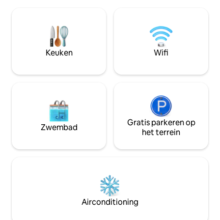
matrassen met uit
wijnmakerijen en U-pick boerderijen,
uitschuifbare) Gl
op enkele minuten van de mooiste
Roku TV 's in de 
stranden van Lake Michigan en
slaapkamers. A/C.
schilderachtige meersteden vol
plaats aan 8 perso
boetieks en restaurants. De Notre Dame
Lake Harold. Groot
Keuken
Wifi
ligt op 30 minuten afstand en de Redbud
tafel met stoelen
Motocross ligt op 5 minuten afstand.
parkeergelegenheid
speelgoed. Geweld
paden!
Gratis parkeren op
Zwembad
het terrein
Airconditioning