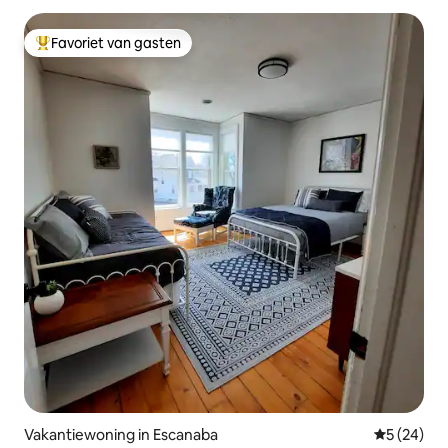
Favoriet van gasten
Topfavoriet van gasten
Vakantiewoning in Escanaba
Gemiddelde
5 (24)