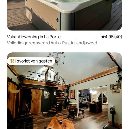
Vakantiewoning in La Porte
Gemiddelde be
4,95 (40)
Volledig gerenoveerd huis • Rustig landjuweel
Favoriet van gasten
Topfavoriet van gasten