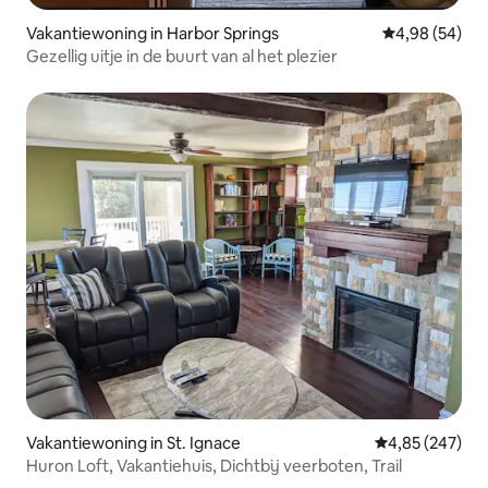
Vakantiewoning in Harbor Springs
Gemiddelde be
4,98 (54)
Gezellig uitje in de buurt van al het plezier
Vakantiewoning in St. Ignace
Gemiddelde beo
4,85 (247)
Huron Loft, Vakantiehuis, Dichtbij veerboten, Trail