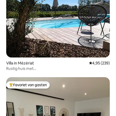
Villa in Mézériat
Gemiddelde beo
4,95 (239)
Rustig huis met
zwembad/barbecue/airconditioning/jacuzzi
Favoriet van gasten
Topfavoriet van gasten