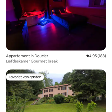
Appartement in Doucier
Gemiddelde beo
4,95 (188)
Liefdeskamer Gourmet break
Favoriet van gasten
Favoriet van gasten