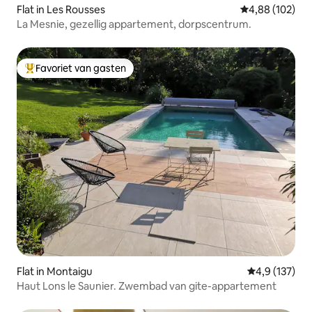
Flat in Les Rousses
Gemiddelde beo
4,88 (102)
La Mesnie, gezellig appartement, dorpscentrum.
Favoriet van gasten
Topfavoriet van gasten
Flat in Montaigu
Gemiddelde be
4,9 (137)
Haut Lons le Saunier. Zwembad van gite-appartement