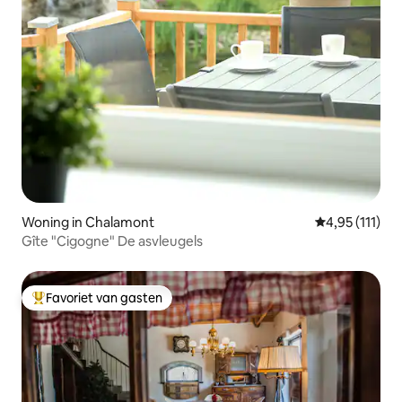
Woning in Chalamont
Gemiddelde be
4,95 (111)
Gîte "Cigogne" De asvleugels
Favoriet van gasten
Topfavoriet van gasten