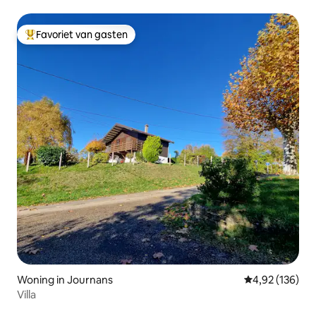
Favoriet van gasten
Topfavoriet van gasten
Woning in Journans
Gemiddelde beo
4,92 (136)
Villa