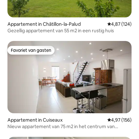
Appartement in Châtillon-la-Palud
Gemiddelde beo
4,87 (124)
Gezellig appartement van 55 m2 in een rustig huis
Favoriet van gasten
Favoriet van gasten
Appartement in Cuiseaux
Gemiddelde beo
4,97 (156)
Nieuw appartement van 75 m2 in het centrum van
Cuiseaux