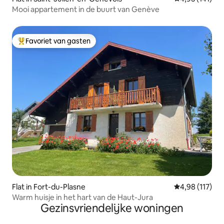
Mooi appartement in de buurt van Genève
Favoriet van gasten
Topfavoriet van gasten
Flat in Fort-du-Plasne
Gemiddelde beo
4,98 (117)
Warm huisje in het hart van de Haut-Jura
Gezinsvriendelijke woningen