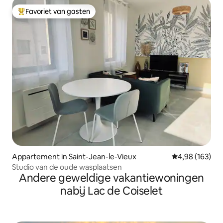
Favoriet van gasten
Topfavoriet van gasten
Appartement in Saint-Jean-le-Vieux
Gemiddelde beo
4,98 (163)
Studio van de oude wasplaatsen
Andere geweldige vakantiewoningen
nabij Lac de Coiselet