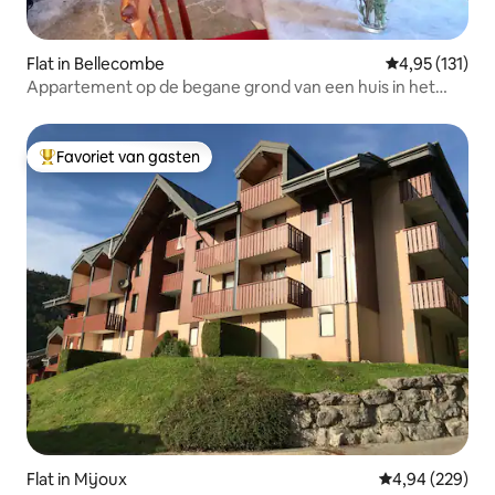
Flat in Bellecombe
Gemiddelde be
4,95 (131)
Appartement op de begane grond van een huis in het
hart van Bellecombe en zijn langlaufpistes en
wandelroutes (GTJ in de buurt)
Favoriet van gasten
Topfavoriet van gasten
Flat in Mijoux
Gemiddelde beo
4,94 (229)