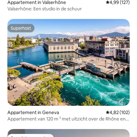
Appartement in Valserhône
Gemiddelde beo
4,99 (127)
Valserhône: Een studio in de schuur
Superhost
Superhost
Appartement in Geneva
Gemiddelde beo
4,82 (102)
Appartement van 120 m ² met uitzicht over de Rhône en
het meer