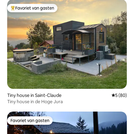
Favoriet van gasten
Topfavoriet van gasten
Tiny house in Saint-Claude
Gemiddelde
5 (80)
Tiny house in de Hoge Jura
Favoriet van gasten
Favoriet van gasten