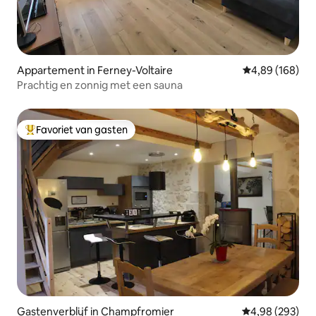
Appartement in Ferney-Voltaire
Gemiddelde beo
4,89 (168)
Prachtig en zonnig met een sauna
Favoriet van gasten
Topfavoriet van gasten
Gastenverblijf in Champfromier
Gemiddelde beo
4,98 (293)