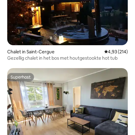
Chalet in Saint-Cergue
Gemiddelde beo
4,93 (214)
Gezellig chalet in het bos met houtgestookte hot tub
Superhost
Superhost