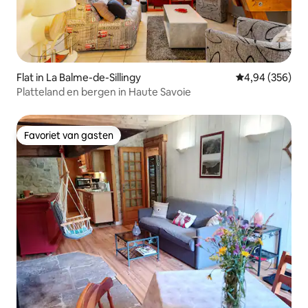
Flat in La Balme-de-Sillingy
Gemiddelde beo
4,94 (356)
Platteland en bergen in Haute Savoie
Favoriet van gasten
Favoriet van gasten