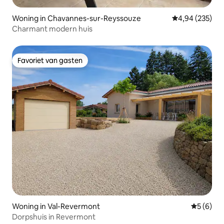
Woning in Chavannes-sur-Reyssouze
Gemiddelde beo
4,94 (235)
Charmant modern huis
Favoriet van gasten
Favoriet van gasten
Woning in Val-Revermont
Gemiddeld
5 (6)
Dorpshuis in Revermont