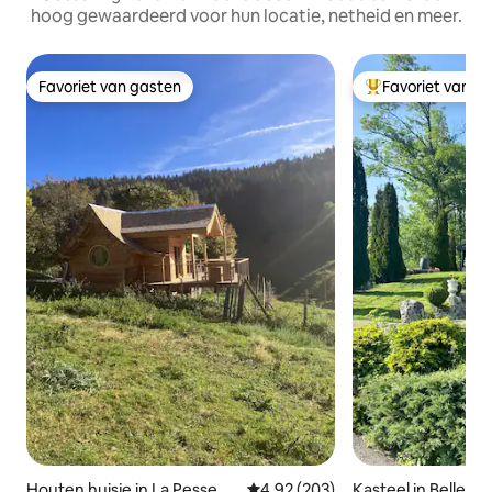
hoog gewaardeerd voor hun locatie, netheid en meer.
Favoriet van gasten
Favoriet van g
Favoriet van gasten
Topfavoriet van 
Houten huisje in La Pesse
Gemiddelde beoordeling van 4,9
4,92 (203)
Kasteel in Belleyd