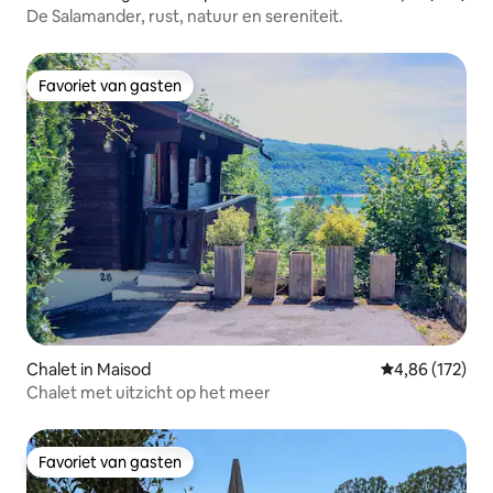
De Salamander, rust, natuur en sereniteit.
Favoriet van gasten
Favoriet van gasten
Chalet in Maisod
Gemiddelde beo
4,86 (172)
Chalet met uitzicht op het meer
Favoriet van gasten
Favoriet van gasten