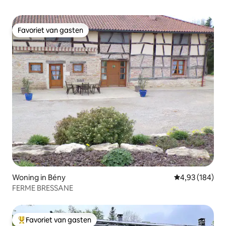
Favoriet van gasten
Favoriet van gasten
Woning in Bény
Gemiddelde beo
4,93 (184)
FERME BRESSANE
Favoriet van gasten
Topfavoriet van gasten