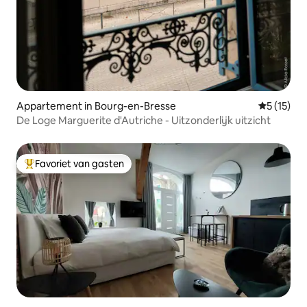
Appartement in Bourg-en-Bresse
Gemiddeld
5 (15)
De Loge Marguerite d'Autriche - Uitzonderlijk uitzicht
Favoriet van gasten
Topfavoriet van gasten