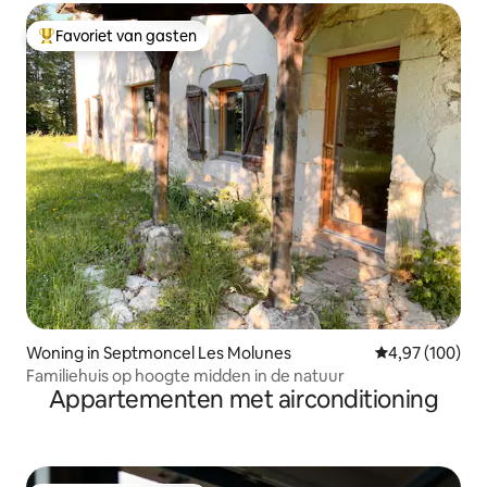
Favoriet van gasten
Topfavoriet van gasten
Woning in Septmoncel Les Molunes
Gemiddelde beo
4,97 (100)
Familiehuis op hoogte midden in de natuur
Appartementen met airconditioning