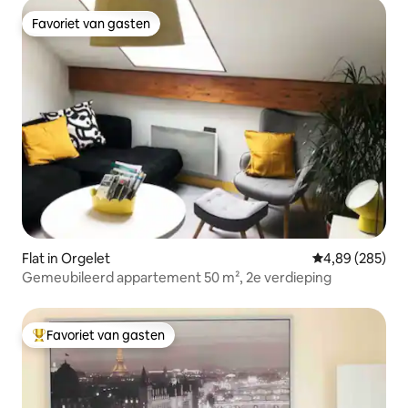
Favoriet van gasten
Favoriet van gasten
Flat in Orgelet
Gemiddelde beo
4,89 (285)
Gemeubileerd appartement 50 m², 2e verdieping
Favoriet van gasten
Topfavoriet van gasten