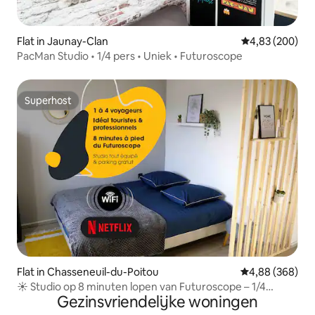
Flat in Jaunay-Clan
Gemiddelde beo
4,83 (200)
PacMan Studio • 1/4 pers • Uniek • Futuroscope
Superhost
Superhost
Flat in Chasseneuil-du-Poitou
Gemiddelde beo
4,88 (368)
☀️ Studio op 8 minuten lopen van Futuroscope – 1/4
Gezinsvriendelijke woningen
personen