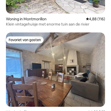
Woning in Montmorillon
Gemiddelde beo
4,88 (116)
Klein vintagehuisje met enorme tuin aan de rivier
Favoriet van gasten
Favoriet van gasten