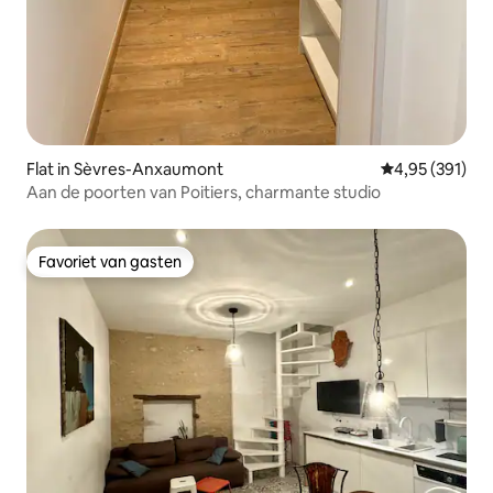
Flat in Sèvres-Anxaumont
Gemiddelde beo
4,95 (391)
Aan de poorten van Poitiers, charmante studio
Favoriet van gasten
Favoriet van gasten