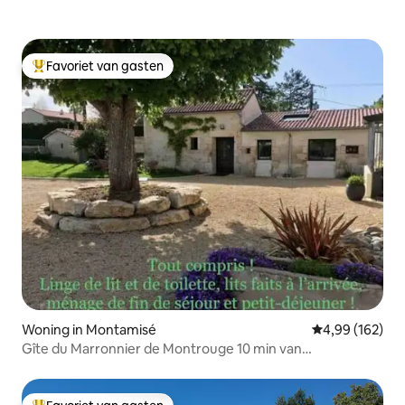
Favoriet van gasten
Topfavoriet van gasten
Woning in Montamisé
Gemiddelde beo
4,99 (162)
Gîte du Marronnier de Montrouge 10 min van
Futuroscope