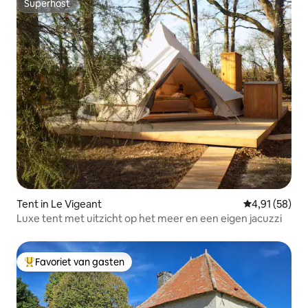
Superhost
Superhost
Tent in Le Vigeant
Gemiddelde be
4,91 (58)
Luxe tent met uitzicht op het meer en een eigen jacuzzi
Favoriet van gasten
Topfavoriet van gasten