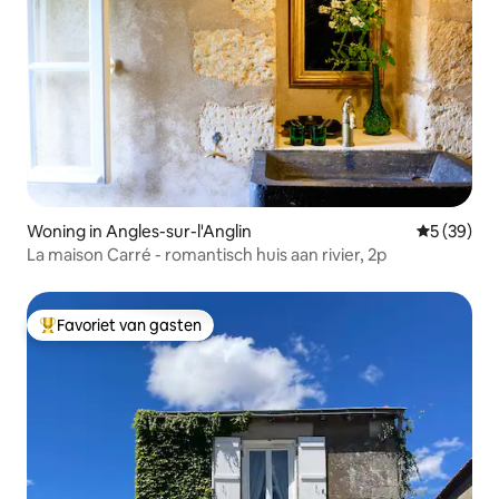
Woning in Angles-sur-l'Anglin
Gemiddelde
5 (39)
La maison Carré - romantisch huis aan rivier, 2p
Favoriet van gasten
Topfavoriet van gasten