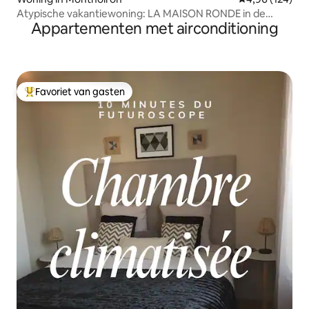
Atypische vakantiewoning: LA MAISON RONDE in de
Appartementen met airconditioning
buurt van het Futurocope
Favoriet van gasten
Topfavoriet van gasten