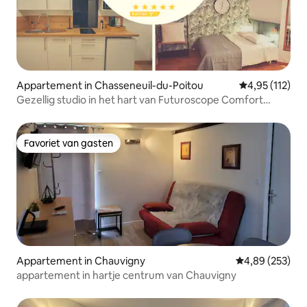
Appartement in Chasseneuil-du-Poitou
Gemiddelde be
4,95 (112)
Gezellig studio in het hart van Futuroscope Comfort
gegarandeerd
Favoriet van gasten
Favoriet van gasten
Appartement in Chauvigny
Gemiddelde beo
4,89 (253)
appartement in hartje centrum van Chauvigny