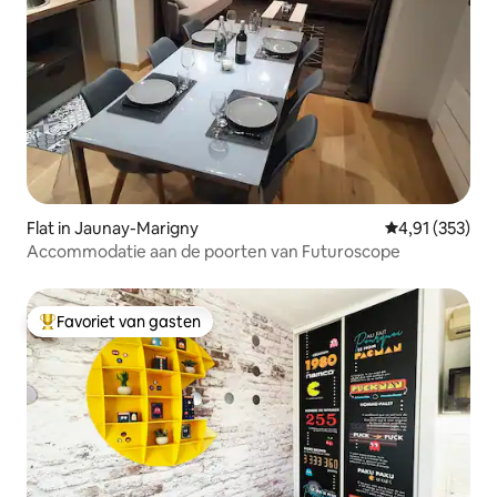
Flat in Jaunay-Marigny
Gemiddelde beo
4,91 (353)
Accommodatie aan de poorten van Futuroscope
Favoriet van gasten
Topfavoriet van gasten