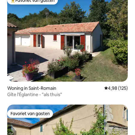
Favoriet van gasten
Topfavoriet van gasten
Woning in Saint-Romain
Gemiddelde beo
4,98 (125)
Gîte l'Églantine - "als thuis"
Favoriet van gasten
Favoriet van gasten