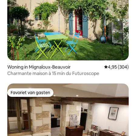
Woning in Mignaloux-Beauvoir
Gemiddelde beo
4,95 (304)
Charmante maison à 15 min du Futuroscope
Favoriet van gasten
Favoriet van gasten