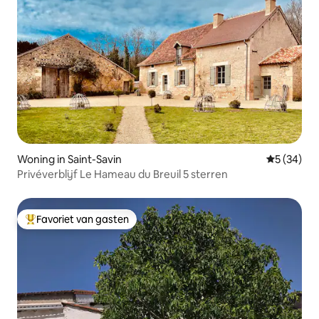
Woning in Saint-Savin
Gemiddelde
5 (34)
Privéverblijf Le Hameau du Breuil 5 sterren
Favoriet van gasten
Topfavoriet van gasten