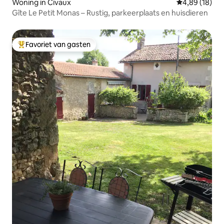
Woning in Civaux
Gemiddelde be
4,89 (18)
Gîte Le Petit Monas – Rustig, parkeerplaats en huisdieren
Favoriet van gasten
Topfavoriet van gasten