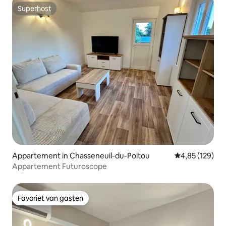
Superhost
Superhost
Appartement in Chasseneuil-du-Poitou
Gemiddelde beo
4,85 (129)
Appartement Futuroscope
Favoriet van gasten
Favoriet van gasten