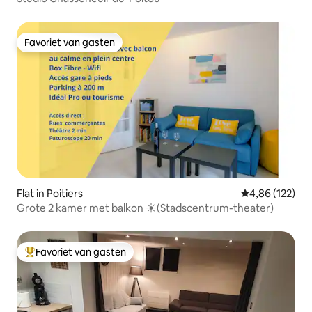
Favoriet van gasten
Favoriet van gasten
Flat in Poitiers
Gemiddelde beo
4,86 (122)
Grote 2 kamer met balkon ☀(Stadscentrum-theater)
Favoriet van gasten
Topfavoriet van gasten