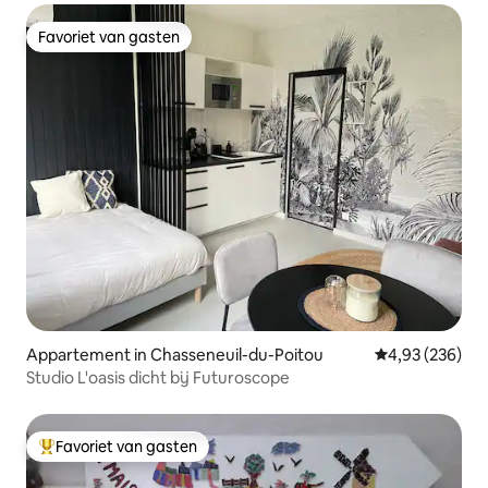
Favoriet van gasten
Favoriet van gasten
Appartement in Chasseneuil-du-Poitou
Gemiddelde beo
4,93 (236)
Studio L'oasis dicht bij Futuroscope
Favoriet van gasten
Topfavoriet van gasten