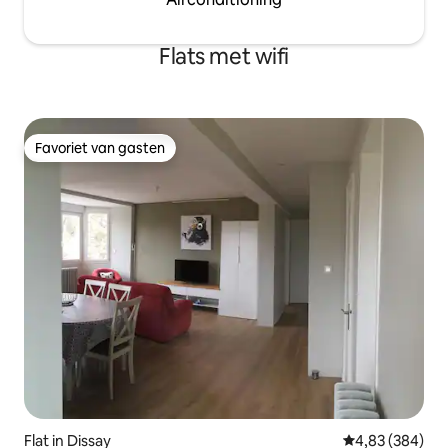
Flats met wifi
Favoriet van gasten
Favoriet van gasten
Flat in Dissay
Gemiddelde beo
4,83 (384)