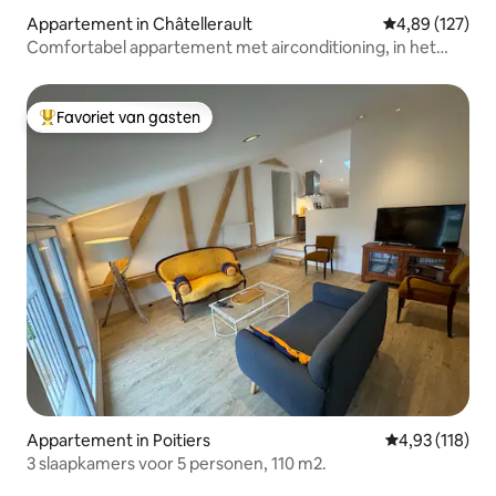
Appartement in Châtellerault
Gemiddelde beo
4,89 (127)
Comfortabel appartement met airconditioning, in het
hart van de stad
Favoriet van gasten
Topfavoriet van gasten
Appartement in Poitiers
Gemiddelde beo
4,93 (118)
3 slaapkamers voor 5 personen, 110 m2.