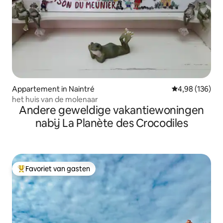
Appartement in Naintré
Gemiddelde beo
4,98 (136)
het huis van de molenaar
Andere geweldige vakantiewoningen
nabij La Planète des Crocodiles
Favoriet van gasten
Topfavoriet van gasten