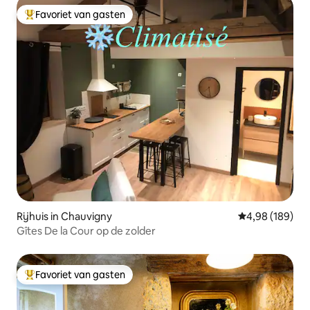
Favoriet van gasten
Topfavoriet van gasten
Rijhuis in Chauvigny
Gemiddelde beo
4,98 (189)
Gîtes De la Cour op de zolder
Favoriet van gasten
Topfavoriet van gasten