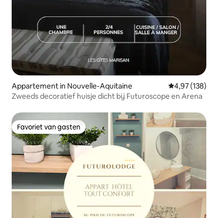
Appartement in Nouvelle-Aquitaine
Gemiddelde beo
4,97 (138)
Zweeds decoratief huisje dicht bij Futuroscope en Arena
Favoriet van gasten
Favoriet van gasten