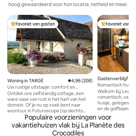
hoog gewaardeerd voor hun locatie, netheid en meer.
Favoriet van gasten
Favoriet van g
Topfavoriet van gasten
Topfavoriet van 
Gastenverblijf in
Woning in TARGÉ
Gemiddelde beoordeling van 4,9
4,96 (208)
Saint-Cyr
Romantisch huisje 
Uw rustige uitstapje: comfort en
Futuroscope 15 m
Welkom bij Les C
sereniteit
Ontdek ons zelfstandig cottage, een
romantisch, van ai
ware oase van rust in het hart van het
huisje, gelegen na
domein. Of je nu op zoek bent naar
en de golfbaan, o
avontuur in Futuroscope (op slechts
Futuroscope. Privé
Populaire voorzieningen voor
20 minuten afstand!) of naar een
groot scherm met N
moment van totale ontspanning, ons
vakantiehuizen vlak bij La Planète des
cocon ontworpen 
huis is de perfecte plek voor een
sensualiteit in ee
Crocodiles
gegarandeerd geslaagde stedentrip.