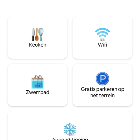
sfeer, ideaal voor 
Reis licht! Uw bedden (één
tweetjes. Fietsen aanwez
tweepersoonsbed van 140 cm en twee
massages, maalti
eenpersoonsbedden van 90 cm)
optie. Een romantisch uitstapje weg van
worden voor uw aankomst zorgvuldig
het dagelijkse lev
opgemaakt, en er worden
samen door te br
badhanddoeken verstrekt. Er wacht een
koffie- en theehoek op je om je dag te
Keuken
Wifi
beginnen
Gratis parkeren op
Zwembad
het terrein
Airconditioning