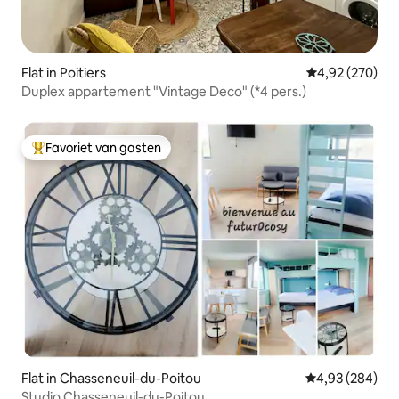
Flat in Poitiers
Gemiddelde beo
4,92 (270)
Duplex appartement "Vintage Deco" (*4 pers.)
Favoriet van gasten
Topfavoriet van gasten
Flat in Chasseneuil-du-Poitou
Gemiddelde beo
4,93 (284)
Studio Chasseneuil-du-Poitou