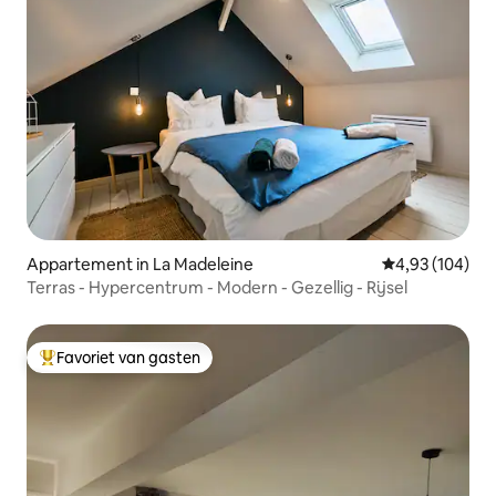
Appartement in La Madeleine
Gemiddelde beo
4,93 (104)
Terras - Hypercentrum - Modern - Gezellig - Rijsel
Favoriet van gasten
Topfavoriet van gasten