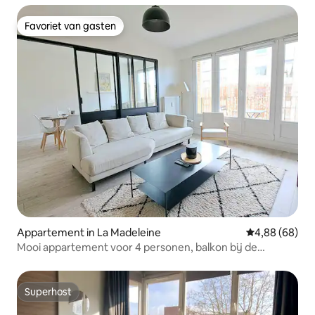
Favoriet van gasten
Favoriet van gasten
Appartement in La Madeleine
Gemiddelde be
4,88 (68)
Mooi appartement voor 4 personen, balkon bij de
Madeleine
Superhost
Superhost