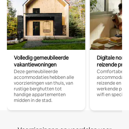
Volledig gemeubileerde
Digitale nom
vakantiewoningen
reizende prof
Deze gemeubileerde
Comfortabele
accommodaties hebben alle
accommodatie
voorzieningen van thuis, van
reizende en op
rustige berghutten tot
werkende profe
handige appartementen
wifi en special
midden in de stad.