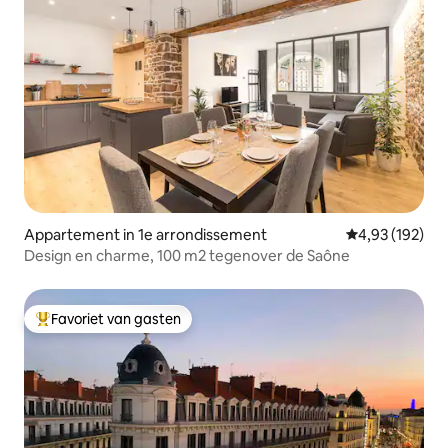
Appartement in 1e arrondissement
Gemiddelde beo
4,93 (192)
Design en charme, 100 m2 tegenover de Saône
Favoriet van gasten
Topfavoriet van gasten