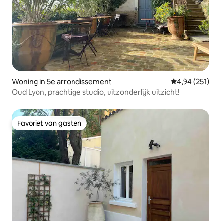
Woning in 5e arrondissement
Gemiddelde beo
4,94 (251)
Oud Lyon, prachtige studio, uitzonderlijk uitzicht!
Favoriet van gasten
Favoriet van gasten