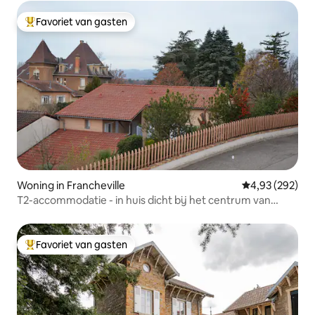
Favoriet van gasten
Topfavoriet van gasten
Woning in Francheville
Gemiddelde beo
4,93 (292)
T2-accommodatie - in huis dicht bij het centrum van
LYON
Favoriet van gasten
Topfavoriet van gasten