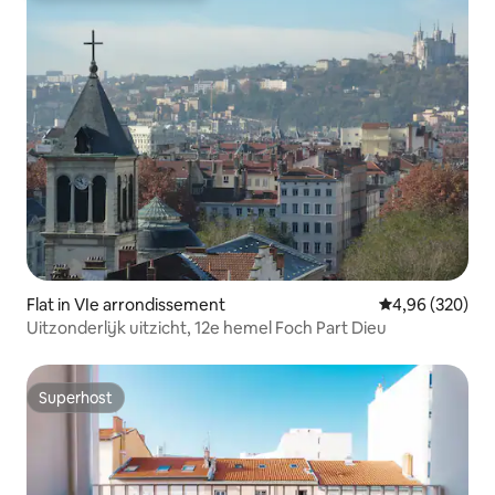
Flat in VIe arrondissement
Gemiddelde beo
4,96 (320)
Uitzonderlijk uitzicht, 12e hemel Foch Part Dieu
Superhost
Superhost