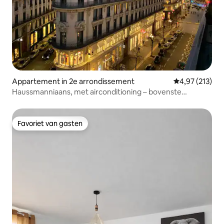
Appartement in 2e arrondissement
Gemiddelde beo
4,97 (213)
Haussmanniaans, met airconditioning – bovenste
verdieping, lift
Favoriet van gasten
Favoriet van gasten