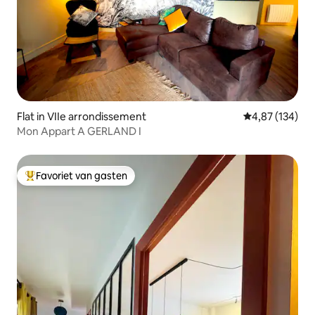
Flat in VIIe arrondissement
Gemiddelde beo
4,87 (134)
Mon Appart A GERLAND I
Favoriet van gasten
Topfavoriet van gasten