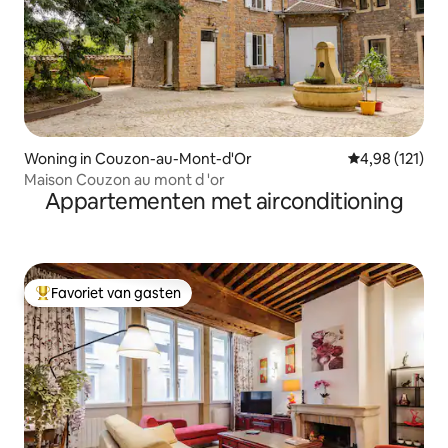
Woning in Couzon-au-Mont-d'Or
Gemiddelde beo
4,98 (121)
Maison Couzon au mont d 'or
Appartementen met airconditioning
Favoriet van gasten
Topfavoriet van gasten