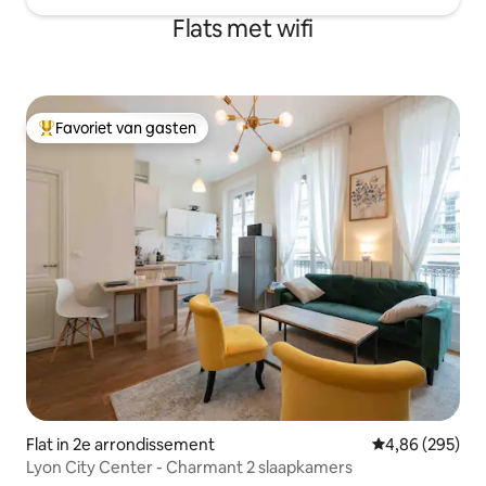
Flats met wifi
Favoriet van gasten
Topfavoriet van gasten
Flat in 2e arrondissement
Gemiddelde beo
4,86 (295)
Lyon City Center - Charmant 2 slaapkamers