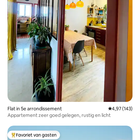
Flat in 5e arrondissement
Gemiddelde beo
4,97 (143)
Appartement zeer goed gelegen, rustig en licht
Favoriet van gasten
Topfavoriet van gasten