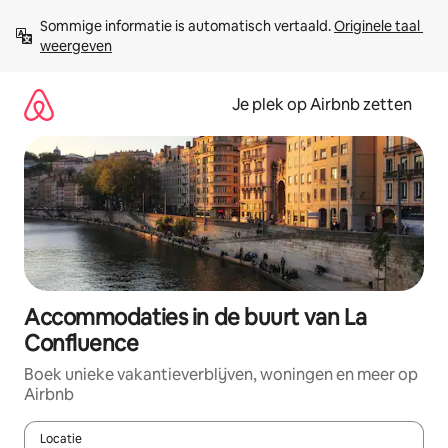
Ga
Sommige informatie is automatisch vertaald. 
Originele taal 
direct
weergeven
naar
inhoud
Je plek op Airbnb zetten
Accommodaties in de buurt van La
Confluence
Boek unieke vakantieverblijven, woningen en meer op
Airbnb
Locatie