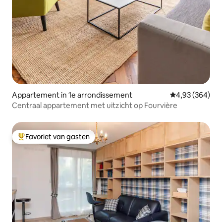
Appartement in 1e arrondissement
Gemiddelde beo
4,93 (364)
Centraal appartement met uitzicht op Fourvière
Favoriet van gasten
Topfavoriet van gasten