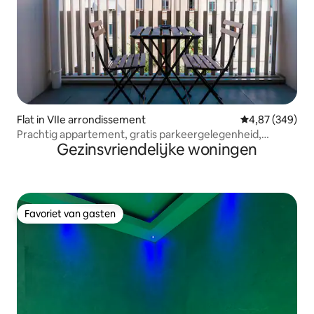
Flat in VIIe arrondissement
Gemiddelde beo
4,87 (349)
Prachtig appartement, gratis parkeergelegenheid,
Gezinsvriendelijke woningen
mobiele airco
Favoriet van gasten
Favoriet van gasten