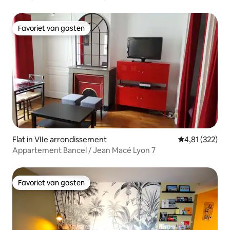
Favoriet van gasten
Favoriet van gasten
Flat in VIIe arrondissement
Gemiddelde beo
4,81 (322)
Appartement Bancel / Jean Macé Lyon 7
Favoriet van gasten
Favoriet van gasten