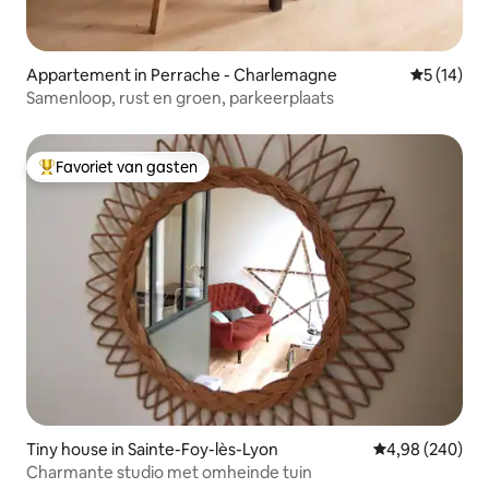
Appartement in Perrache - Charlemagne
Gemiddelde
5 (14)
Samenloop, rust en groen, parkeerplaats
Favoriet van gasten
Topfavoriet van gasten
Tiny house in Sainte-Foy-lès-Lyon
Gemiddelde beo
4,98 (240)
Charmante studio met omheinde tuin