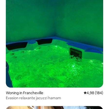
Woning in Francheville
Gemiddelde beo
4,98 (184)
Evasion relaxante jacuzzi hamam