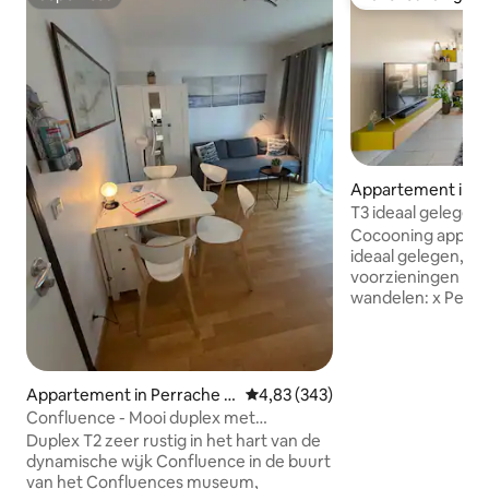
Superhost
Favoriet van gas
Appartement in P
Charlemagne
T3 ideaal gelegen
parkeerplaats
Cocooning apparte
ideaal gelegen, dich
voorzieningen (bakk
wandelen: x Perrac
Quais de Saône 5 
winkelcentrum 5 m
min - met de auto
tram / metro / velov Twee comfort
Appartement in Perrache -
Gemiddelde beoordeling van 4,8
4,83 (343)
slaapkamers x 160 x 200 bed x BZ
Charlemagne
Confluence - Mooi duplex met
comfort 140x190 Volledig uitgeruste
privéparkeerplaats (optie) in
Duplex T2 zeer rustig in het hart van de
open keuken, wo
dynamische wijk Confluence in de buurt
koffiezetapparaat
van het Confluences museum,
met vrij uitzicht, Brede/beveiligde