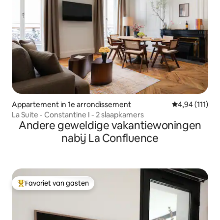
Appartement in 1e arrondissement
Gemiddelde be
4,94 (111)
La Suite - Constantine I - 2 slaapkamers
Andere geweldige vakantiewoningen
nabij La Confluence
Favoriet van gasten
Topfavoriet van gasten