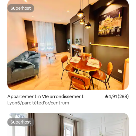
Superhost
Superhost
Appartement in VIe arrondissement
Gemiddelde beo
4,91 (288)
Lyon6/parc têted'or/centrum
Superhost
Superhost