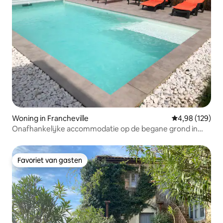
Woning in Francheville
Gemiddelde beo
4,98 (129)
Onafhankelijke accommodatie op de begane grond in
een huis
Favoriet van gasten
Favoriet van gasten