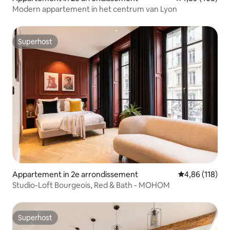
Modern appartement in het centrum van Lyon
Superhost
Superhost
Appartement in 2e arrondissement
Gemiddelde beo
4,86 (118)
Studio-Loft Bourgeois, Red & Bath - MOHOM
Superhost
Superhost