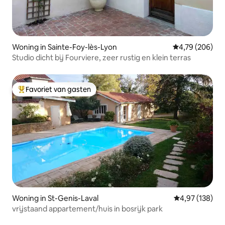
Woning in Sainte-Foy-lès-Lyon
Gemiddelde beo
4,79 (206)
Studio dicht bij Fourviere, zeer rustig en klein terras
Favoriet van gasten
Topfavoriet van gasten
Woning in St-Genis-Laval
Gemiddelde beo
4,97 (138)
vrijstaand appartement/huis in bosrijk park