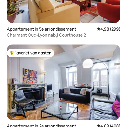
Appartement in 5e arrondissement
Gemiddelde beo
4,98 (299)
Charmant Oud-Lyon nabij Courthouse 2
Favoriet van gasten
Topfavoriet van gasten
Appartement in 2e arrondissement
Gemiddelde beo
4,89 (408)