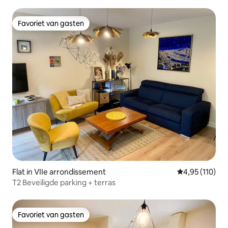
Favoriet van gasten
Favoriet van gasten
Flat in VIIe arrondissement
Gemiddelde beo
4,95 (110)
T2 Beveiligde parking + terras
Favoriet van gasten
Favoriet van gasten