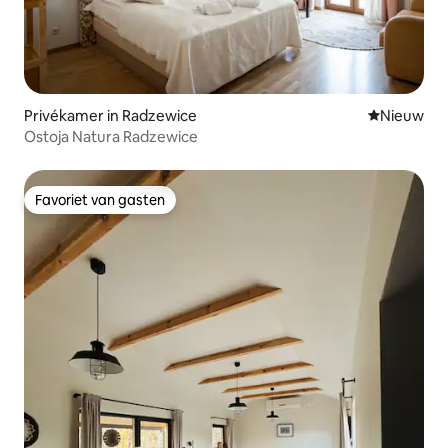
Privékamer in Radzewice
Nieuwe ac
Nieuw
Ostoja Natura Radzewice
Favoriet van gasten
Favoriet van gasten