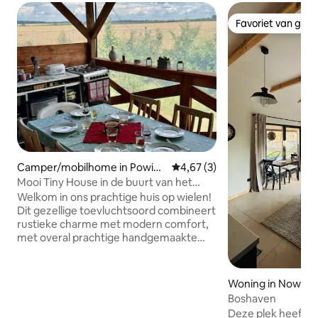
Favoriet van gas
Favoriet van gas
Camper/mobilhome in Powiat
Gemiddelde beoordeling van 4
4,67 (3)
śremski
Mooi Tiny House in de buurt van het
meer
Welkom in ons prachtige huis op wielen!
Dit gezellige toevluchtsoord combineert
rustieke charme met modern comfort,
met overal prachtige handgemaakte
details en artistieke accenten 🎨✨ Op
slechts 10 minuten lopen van een meer
met een zandstrand: de perfecte
Woning in Nowa W
weekendtrip 🏖️ Geniet van een
Boshaven
eindeloos, vredig uitzicht op de velden
Deze plek heeft ka