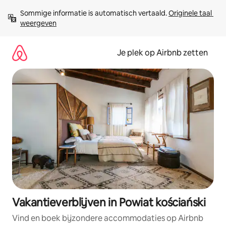
Ga
Sommige informatie is automatisch vertaald. 
Originele taal 
direct
weergeven
naar
inhoud
Je plek op Airbnb zetten
Vakantieverblijven in Powiat kościański
Vind en boek bijzondere accommodaties op Airbnb