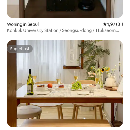
Woning in Seoul
Gemiddelde be
4,97 (31)
Konkuk University Station / Seongsu-dong / Ttukseom
Han River Park / Lotte World / Supermarkt / Geschikt voor
5 personen / MAMA HAUS
Superhost
Superhost