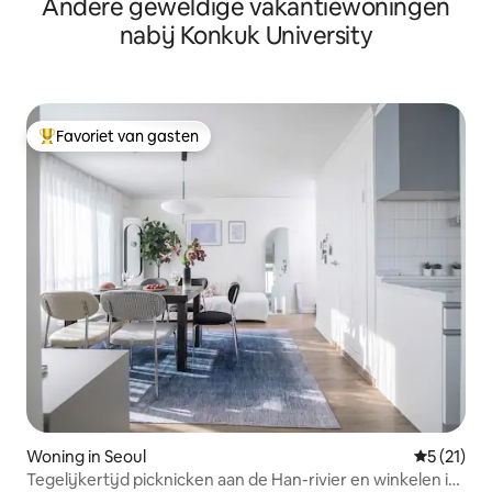
Andere geweldige vakantiewoningen
nabij Konkuk University
Favoriet van gasten
Topfavoriet van gasten
Woning in Seoul
Gemiddeld
5 (21)
Tegelijkertijd picknicken aan de Han-rivier en winkelen in