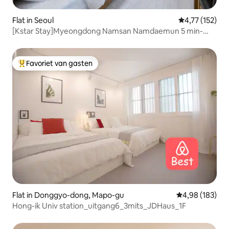
Flat in Seoul
Gemiddelde be
4,77 (152)
[Kstar Stay]Myeongdong Namsan Namdaemun 5 min-
R.204
Favoriet van gasten
Topfavoriet van gasten
Flat in Donggyo-dong, Mapo-gu
Gemiddelde beo
4,98 (183)
Hong-ik Univ station_uitgang6_3mits_JDHaus_1F