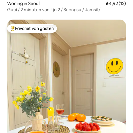
Woning in Seoul
Gemiddelde be
4,92 (12)
Guui / 2 minuten van lijn 2 / Seongsu / Jamsil /
Dongdaemun / Lotte World / Lotte Tower / 2 kamers / 3
bedden / 5 personen
Favoriet van gasten
Topfavoriet van gasten