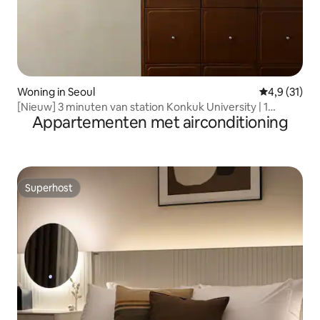
Woning in Seoul
Gemiddelde 
4,9 (31)
[Nieuw] 3 minuten van station Konkuk University | 1
Appartementen met airconditioning
minuut van de luchthavenbus | 1 halte van station
Seongsu | Vroeg inchecken
Superhost
Superhost