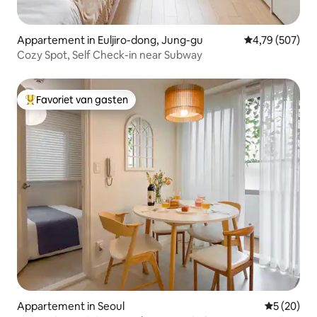
Appartement in Euljiro-dong, Jung-gu
Gemiddelde beo
4,79 (507)
Cozy Spot, Self Check-in near Subway
Favoriet van gasten
Topfavoriet van gasten
Appartement in Seoul
Gemiddelde
5 (20)