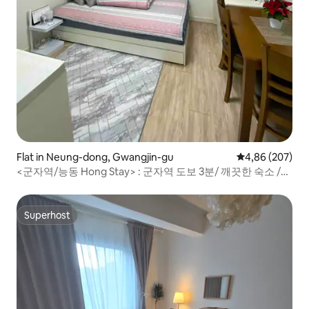
Flat in Neung-dong, Gwangjin-gu
Gemiddelde beo
4,86 (207)
<군자역/능동 Hong Stay> : 군자역 도보 3분/ 깨끗한 숙소 /
무료주차
Superhost
Superhost