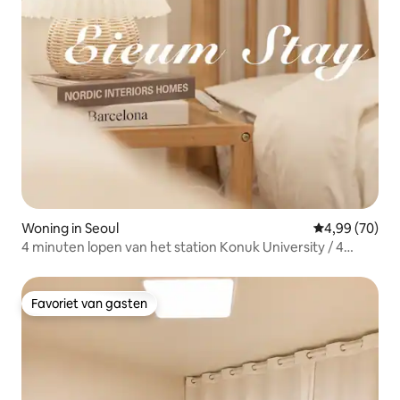
Woning in Seoul
Gemiddelde be
4,99 (70)
4 minuten lopen van het station Konuk University / 4
minuten met de luchthavenbus / in het hart van de hippe
wijk KSPO Seongsu / Netflix-sfeer / 2 kamers / maximaal 4
personen
Favoriet van gasten
Favoriet van gasten