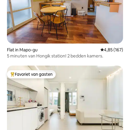
Flat in Mapo-gu
Gemiddelde beo
4,85 (167)
5 minuten van Hongik station! 2 bedden kamers.
Favoriet van gasten
Topfavoriet van gasten