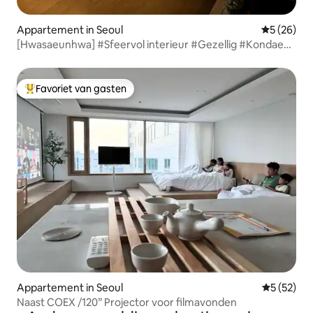
Appartement in Seoul
Gemiddelde
5 (26)
[Hwasaeunhwa] #Sfeervol interieur #Gezellig #Kondae
Station 7 minuten #Seongsu Shopping #Lift #Nieuwbouw
#3 airconditioners
Favoriet van gasten
Topfavoriet van gasten
Appartement in Seoul
Gemiddelde
5 (52)
Naast COEX /120” Projector voor filmavonden