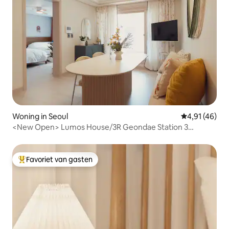
Woning in Seoul
Gemiddelde be
4,91 (46)
<New Open> Lumos House/3R Geondae Station 3
minuten #Seongsu# Jamsil# Gangnam# Myeong-dong#
Jongno
Favoriet van gasten
Topfavoriet van gasten