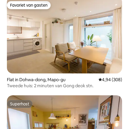
Favoriet van gasten
Favoriet van gasten
Flat in Dohwa-dong, Mapo-gu
Gemiddelde beo
4,94 (308)
Tweede huis: 2 minuten van Gong deok stn.
Superhost
Superhost