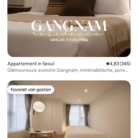
Appartement in Seoul
Gemiddelde beo
4,83 (345)
Glamoureuze avond in Gangnam, minimalistische, pure
witte ruimte
Favoriet van gasten
Favoriet van gasten