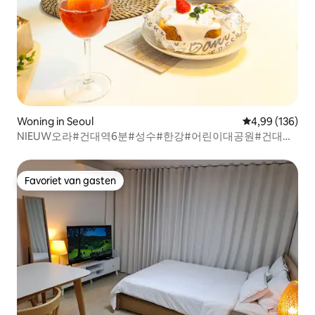
Woning in Seoul
Gemiddelde beo
4,99 (136)
NIEUW오라#건대역6분#성수#한강#어린이대공원#건대병
원#양꼬치거리#커먼그라운드#올리브영
Favoriet van gasten
Favoriet van gasten