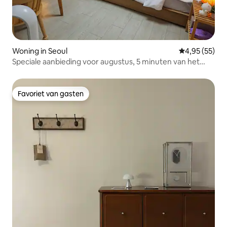
Woning in Seoul
Gemiddelde be
4,95 (55)
Speciale aanbieding voor augustus, 5 minuten van het
station Konuk University, 10 minuten lopen van Seongsu,
Dongdaemun, Gangnam, KSPO DOME, Netflix
Favoriet van gasten
Favoriet van gasten