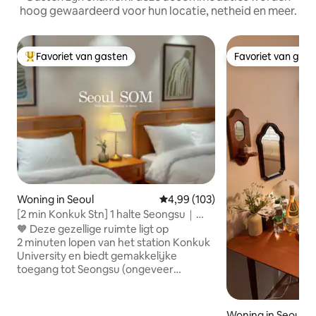
hoog gewaardeerd voor hun locatie, netheid en meer.
Favoriet van gasten
Favoriet van gas
Topfavoriet van gasten
Favoriet van gas
Woning in Seoul
Gemiddelde beoordeling van 4,9
4,99 (103)
[2 min Konkuk Stn] 1 halte Seongsu｜
Zacht stedelijk verblijf
🧡 Deze gezellige ruimte ligt op
2 minuten lopen van het station Konkuk
University en biedt gemakkelijke
toegang tot Seongsu (ongeveer
15 minuten lopen) en Gangnam. De
locatie is gunstig om naar verschillende
delen van Seoul te gaan, aangezien de
Woning in Seoul