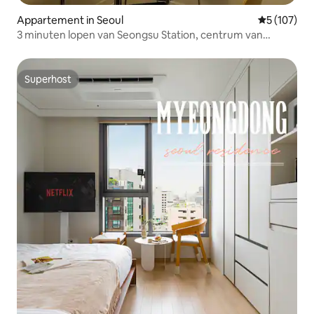
Appartement in Seoul
Gemiddelde 
5 (107)
3 minuten lopen van Seongsu Station, centrum van
Yeonmujang-gil, Seongsu-dong cafestraat, warme
emotionele minimalistische sfeer
Superhost
Superhost