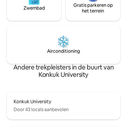
Queensize bed + 
Standaard onderhoudscontract met een
Gratis parkeren op
Zwembad
(Topper en eenp
professioneel bedrijf dat
het terrein
voor vier persone
milieuvriendelijke reinigingsmiddelen en
eetkamer met stij
gespecialiseerde apparatuur gebruikt ✔️
emotioneel gerenov
Matras en hele accommodatie
Wandelinfrastruct
gedesinfecteerd met fytonciden
naar de luchthav
bushalte in Gwang
lopen van uitgang 
Airconditioning
Konkuk University op
Yeonmujang-gil, T
Eetgelegenheden e
Andere trekpleisters in de buurt van
Common Ground, 
up, Restaurants v
Konkuk University
University 📍Trendy eetgelegenheden,
cafés en meer
Konkuk University
Door 43 locals aanbevolen