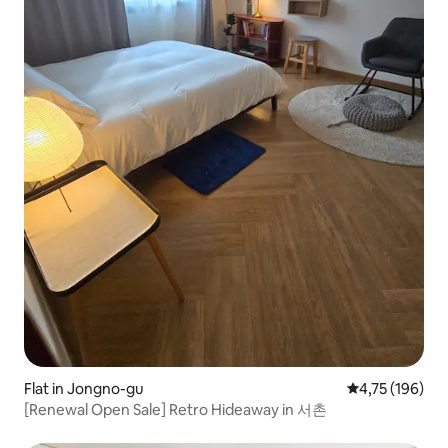
Flat in Jongno-gu
Gemiddelde beo
4,75 (196)
[Renewal Open Sale] Retro Hideaway in 서촌