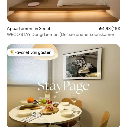
Appartement in Seoul
Gemiddelde beo
4,93 (110)
WECO STAY Dongdaemun (Deluxe driepersoonskamer
B_1)
Favoriet van gasten
Topfavoriet van gasten