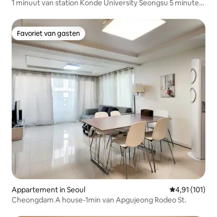
1 minuut van station Konde University Seongsu 5 minuten.
Seoul Forest Bagageopslag Luchthavenbus 3 minuten 3
queensize bedden. Maximaal 6 personen Families en
groepen welkom Vrijstaand appartement
Favoriet van gasten
Favoriet van gasten
Appartement in Seoul
Gemiddelde be
4,91 (101)
Cheongdam A house-1min van Apgujeong Rodeo St.