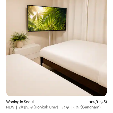
Woning in Seoul
Gemiddelde b
4,91 (45)
NEW｜건대입구(Konkuk Univ)｜성수｜강남(Gangnam)｜
한강｜단독룸｜中文