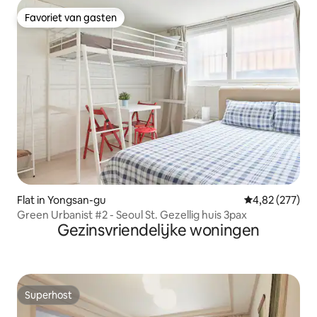
Favoriet van gasten
Favoriet van gasten
Flat in Yongsan-gu
Gemiddelde beo
4,82 (277)
Green Urbanist #2 - Seoul St. Gezellig huis 3pax
Gezinsvriendelijke woningen
Superhost
Superhost