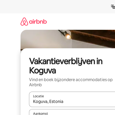
Ga
direct
naar
inhoud
Vakantieverblijven in
Koguva
Vind en boek bijzondere accommodaties op
Airbnb
Locatie
Wanneer er resultaten beschikbaar zijn, maak je 
Aankomst