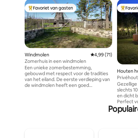
Favoriet van gasten
Favor
Topfavoriet van gasten
Topfavor
Windmolen
Gemiddelde beoordelin
4,99 (71)
Zomerhuis in een windmolen
Een unieke zomerbestemming,
Houten hu
gebouwd met respect voor de tradities
Privéhout
van het eiland. De eerste verdieping van
het bos i
Gezellige
de windmolen heeft een goed
slechts 1
uitgeruste keuken en een zithoek bij de
en dicht b
kachel. Op de tweede verdieping een
Perfect vo
tweepersoonsbed en vanaf de derde
Populair
met een s
verdieping uitzicht op de zee. Het
kingsize 
houtgestookte saunahuisje heeft twee
slaapbank
aparte bedden. Op het erf is een
cm voor e
bubbelbad en via het terras bereikt u het
kitchenet
droge toilet. Op het erf is een
Buiten vi
zomerkeuken met ruimte om te eten en