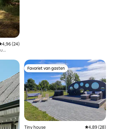
aanlegsteiger!
Gemiddelde beoordeling van 4,96 op 5, 24 recensies
4,96 (24)
su
Favoriet van gasten
Favoriet van gasten
ecensies
Tiny house
Gemiddelde beoordelin
4,89 (28)