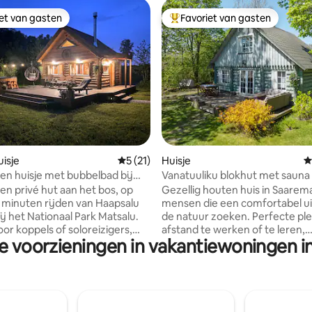
iet van gasten
Favoriet van gasten
iet van gasten
Topfavoriet van gasten
g van 4,99 op 5, 71 recensies
isje
Gemiddelde beoordeling van 5 op 5, 21 r
5 (21)
Huisje
G
en huisje met bubbelbad bij
Vanatuuliku blokhut met sauna
n de buurt van Haapsalu
 en privé hut aan het bos, op
Gezellig houten huis in Saarem
0 minuten rijden van Haapsalu
mensen die een comfortabel ui
ij het Nationaal Park Matsalu.
de natuur zoeken. Perfecte pl
or koppels of soloreizigers,
afstand te werken of te leren,
e voorzieningen in vakantiewoningen 
laaploft boven met een
romantische vakantie of een ge
bed. Beneden is er een
met een kans om wat tijd same
 met een matras van 150 x 180
brengen. Neem een vakantie e
en extra persoon, een
jezelf op omringd door de sch
te en een gietijzeren fornuis.
van de natuur en de zee met e
ndt u een privétuin met open
op loopafstand. Honden zijn w