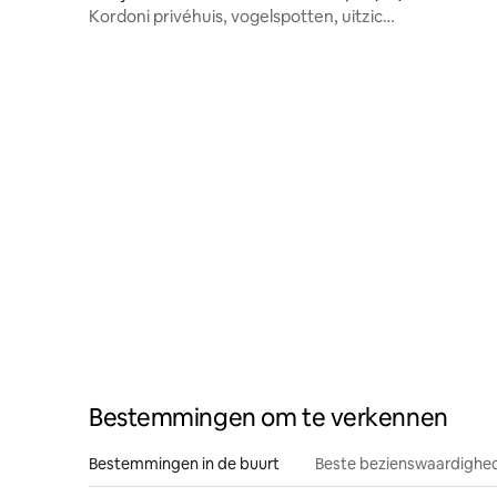
bubbelba
Kordoni privéhuis, vogelspotten, uitzicht
op zee!
Bestemmingen om te verkennen
Bestemmingen in de buurt
Beste bezienswaardighed