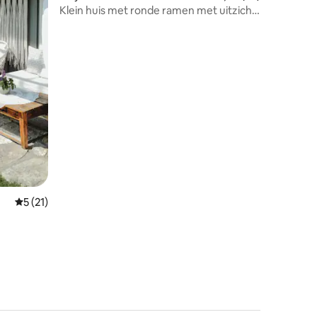
Klein huis met ronde ramen met uitzicht
op zee
Gemiddelde beoordeling van 5 op 5, 21 recensies
5 (21)