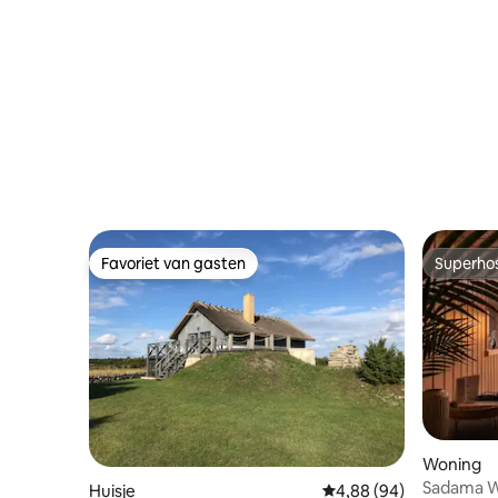
Favoriet van gasten
Superho
Favoriet van gasten
Superho
Woning
Sadama Wi
Huisje
Gemiddelde beoordelin
4,88 (94)