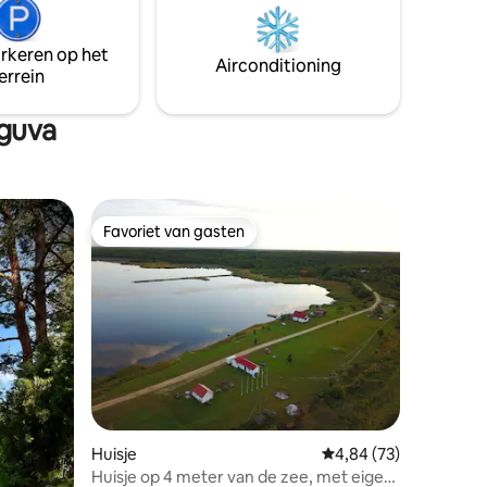
ingende
is een leuke pub "Anni Pubi" geopend in
rren aan
vr-zon. 240 m/3 min. Er is een GOED
arkeren op het
al bij de
uitgeruste Coop-winkel 300m 4 min.
Airconditioning
errein
oguva
Favoriet van gasten
Favoriet van gasten
ecensies
Huisje
Gemiddelde beoordelin
4,84 (73)
Huisje op 4 meter van de zee, met eigen