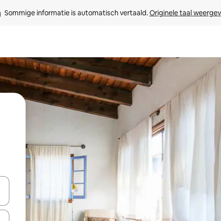
Sommige informatie is automatisch vertaald. 
Originele taal weerge
een keuze met je de pijltjestoetsen omhoog en omlaag, óf door te tikk