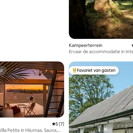
Kampeerterrein
Ervaar de accommodatie in Int
Network Shed
st
Favoriet van gasten
st
Topfavoriet van gasten
Gemiddelde beoordeling van 5 op 5, 7 r
5 (7)
lla Petite in Hiiumaa. Sauna,
g van 4,88 op 5, 94 recensies