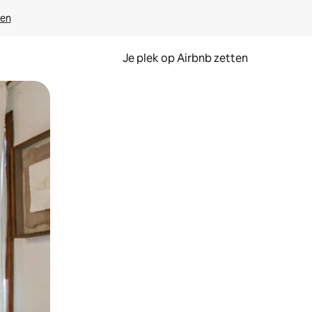
ven
Je plek op Airbnb zetten
en of swipen.