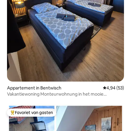
Appartement in Bentwisch
Gemiddelde be
4,94 (53)
Vakantiewoning Monteurwohnung in het mooie
Bentwisch
Favoriet van gasten
Topfavoriet van gasten