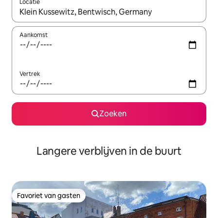
Locatie
Wanneer er resultaten beschikbaar zijn, maak je een keuze met 
Aankomst
Vertrek
Zoeken
Langere verblijven in de buurt
Favoriet van gasten
Favoriet van gasten