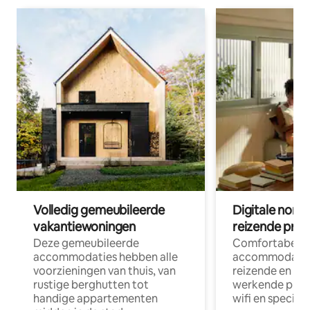
Volledig gemeubileerde
Digitale nom
vakantiewoningen
reizende prof
Deze gemeubileerde
Comfortabele
accommodaties hebben alle
accommodatie
voorzieningen van thuis, van
reizende en op
rustige berghutten tot
werkende profe
handige appartementen
wifi en special