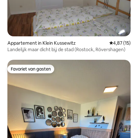
Appartement in Klein Kussewitz
Gemiddelde be
4,87 (15)
Landelijk maar dicht bij de stad (Rostock, Rövershagen)
Favoriet van gasten
Favoriet van gasten