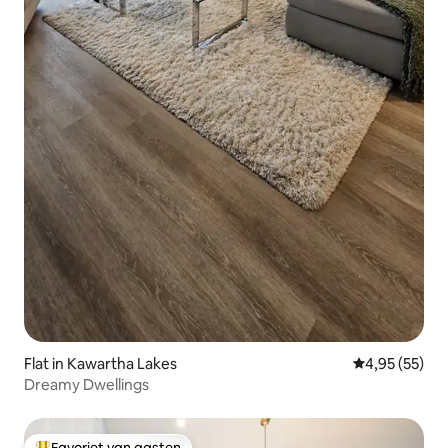
Flat in Kawartha Lakes
Gemiddelde be
4,95 (55)
Dreamy Dwellings
Favoriet van gasten