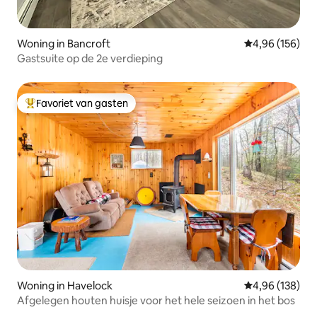
Woning in Bancroft
Gemiddelde beo
4,96 (156)
Gastsuite op de 2e verdieping
Favoriet van gasten
Topfavoriet van gasten
Woning in Havelock
Gemiddelde beo
4,96 (138)
Afgelegen houten huisje voor het hele seizoen in het bos