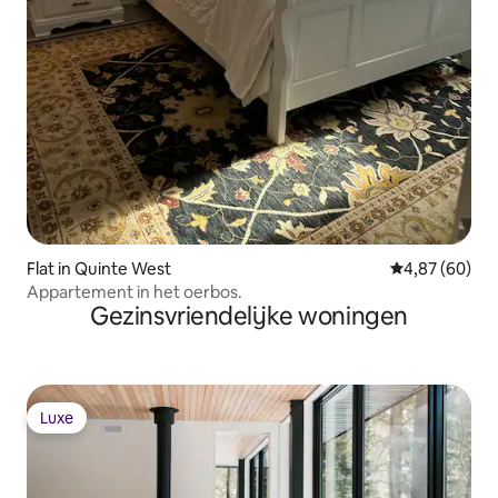
Flat in Quinte West
Gemiddelde be
4,87 (60)
Appartement in het oerbos.
Gezinsvriendelijke woningen
Luxe
Luxe