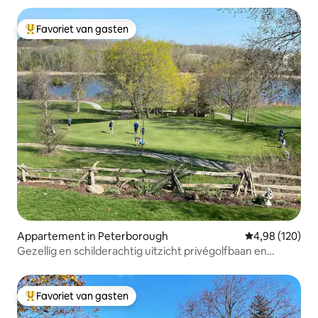
Favoriet van gasten
Topfavoriet van gasten
Appartement in Peterborough
Gemiddelde beo
4,98 (120)
Gezellig en schilderachtig uitzicht privégolfbaan en
waterweg
Favoriet van gasten
Topfavoriet van gasten