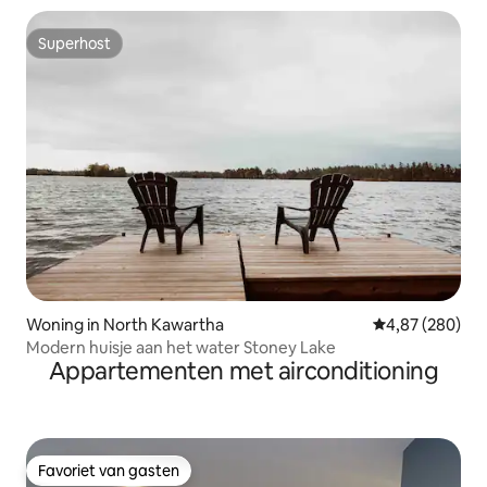
Superhost
Superhost
Woning in North Kawartha
Gemiddelde beo
4,87 (280)
Modern huisje aan het water Stoney Lake
Appartementen met airconditioning
Favoriet van gasten
Favoriet van gasten