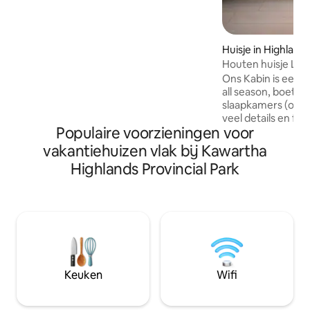
buurtstrand zijn we dichtbij genoeg om
te genieten van het levendige leven aan
het meer, maar toch een privé-
retraitegevoel te behouden. Blijf op het
Huisje in Highlands
terrein en geniet van de
Houten huisje Lak
gezondheidsvoordelen van onze privé-
Ons Kabin is een 
spa-achtige voorzieningen, waaronder
all season, boetie
de sauna, infrarood hot yoga-studio en
slaapkamers (onge
hot tub. Of ga eropuit en ontdek alles
veel details en fu
wat Muskoka te bieden heeft.
Populaire voorzieningen voor
je delen. Het Kabi
en heeft een prac
vakantiehuizen vlak bij Kawartha
blootstelling, met 
Highlands Provincial Park
Paudashmeer. Wate
het zacht glooien
ons gloednieuwe dok. Op iets m
twee uur afstand 
schilderachtige H
de tijd voorbij vliegt. We H
GEWOON VAN onze 
zeker van dat jij d
Keuken
Wifi