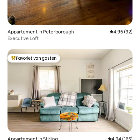
Appartement in Peterborough
Gemiddelde be
4,96 (92)
Executive Loft
Favoriet van gasten
Topfavoriet van gasten
Appartement in Stirling
Gemiddelde beo
4,94 (165)