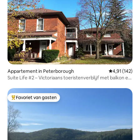
Appartement in Peterborough
Gemiddelde beo
4,91 (142)
Suite Life #2 – Victoriaans toeristenverblijf met balkon en
veranda
Favoriet van gasten
Topfavoriet van gasten