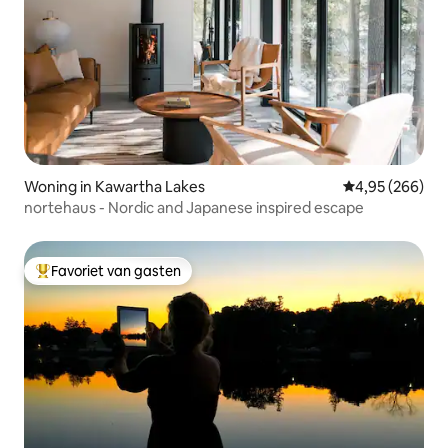
Woning in Kawartha Lakes
Gemiddelde beo
4,95 (266)
nortehaus - Nordic and Japanese inspired escape
Favoriet van gasten
Topfavoriet van gasten