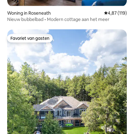
Woning in Roseneath
Gemiddelde beo
4,87 (119)
Nieuw bubbelbad • Modern cottage aan het meer
Favoriet van gasten
Favoriet van gasten