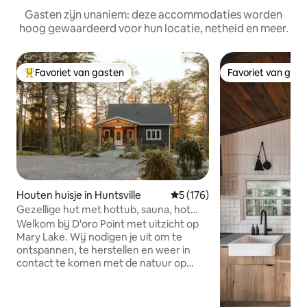
Gasten zijn unaniem: deze accommodaties worden
hoog gewaardeerd voor hun locatie, netheid en meer.
Favoriet van gasten
Favoriet van gas
Topfavoriet van gasten
Favoriet van gas
Houten huisje in Huntsville
Gemiddelde beoordeling van 
5 (176)
Gezellige hut met hottub, sauna, hot
yogastudio.
Welkom bij D'oro Point met uitzicht op
Mary Lake. Wij nodigen je uit om te
ontspannen, te herstellen en weer in
contact te komen met de natuur op
onze 7,5 hectare bosrijke gelukzaligheid.
Met slechts ongeveer drie minuten
lopen naar ons schilderachtige