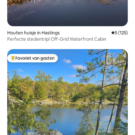
Houten huisje in Hastings
Gemiddelde 
5 (125)
Perfecte stedentrip! Off-Grid Waterfront Cabin
Favoriet van gasten
Topfavoriet van gasten