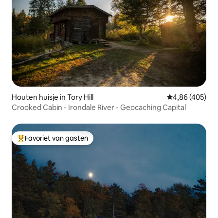
Houten huisje in Tory Hill
Gemiddelde beo
4,86 (405)
Crooked Cabin - Irondale River - Geocaching Capital
Favoriet van gasten
Topfavoriet van gasten