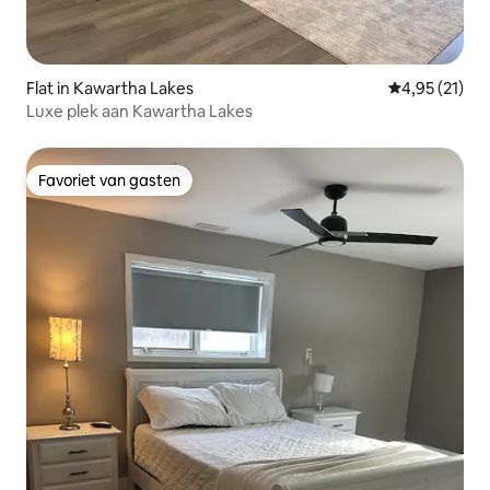
Flat in Kawartha Lakes
Gemiddelde be
4,95 (21)
Luxe plek aan Kawartha Lakes
Favoriet van gasten
Favoriet van gasten