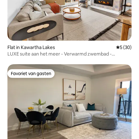
Flat in Kawartha Lakes
Gemiddelde
5 (30)
LUXE suite aan het meer - Verwarmd zwembad -
Fitnessruimte - Pickleball
Favoriet van gasten
Favoriet van gasten