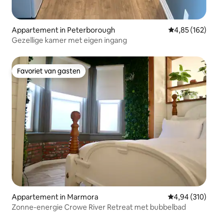
Appartement in Peterborough
Gemiddelde beo
4,85 (162)
Gezellige kamer met eigen ingang
Favoriet van gasten
Favoriet van gasten
Appartement in Marmora
Gemiddelde beo
4,94 (310)
Zonne-energie Crowe River Retreat met bubbelbad