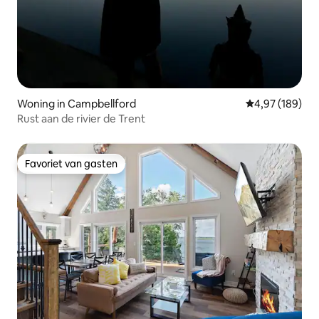
Woning in Campbellford
Gemiddelde beo
4,97 (189)
Rust aan de rivier de Trent
Favoriet van gasten
Favoriet van gasten