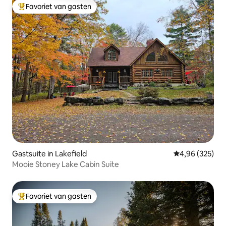
Favoriet van gasten
Topfavoriet van gasten
Gastsuite in Lakefield
Gemiddelde beo
4,96 (325)
Mooie Stoney Lake Cabin Suite
Favoriet van gasten
Topfavoriet van gasten