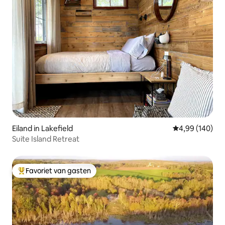
Eiland in Lakefield
Gemiddelde beo
4,99 (140)
Suite Island Retreat
Favoriet van gasten
Topfavoriet van gasten