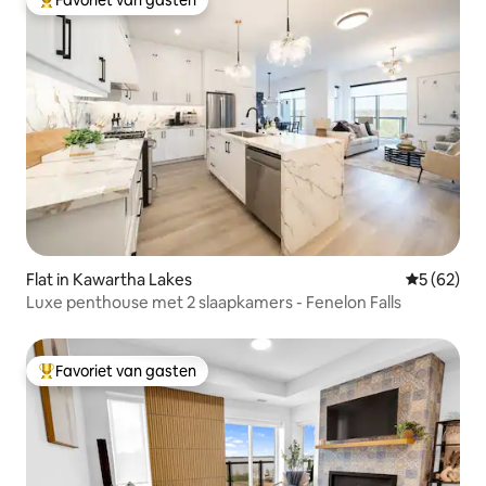
Topfavoriet van gasten
Flat in Kawartha Lakes
Gemiddelde
5 (62)
Luxe penthouse met 2 slaapkamers - Fenelon Falls
Favoriet van gasten
Topfavoriet van gasten