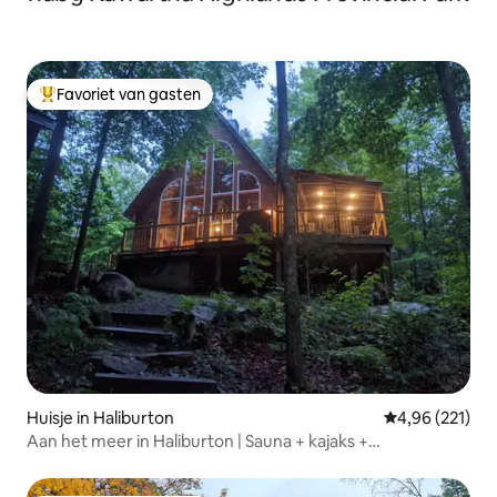
Favoriet van gasten
Topfavoriet van gasten
Huisje in Haliburton
Gemiddelde beo
4,96 (221)
Aan het meer in Haliburton | Sauna + kajaks +
aanlegsteiger | 3 slaapkamers