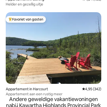
Helder en gezellig uitje
Favoriet van gasten
Topfavoriet van gasten
Appartement in Harcourt
Gemiddelde beo
4,95 (342)
Appartement aan een rustig meer
Andere geweldige vakantiewoningen
nabij Kawartha Highlands Provincial Park