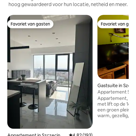
hoog gewaardeerd voor hun locatie, netheid en meer.
Favoriet van gasten
Favoriet van gas
Favoriet van gasten
Favoriet van gas
Gastsuite in Szcze
Appartement SZCZ
goede prijs!
Appartement, 1 k
met lift op de 1e v
een groen plein. 
warm, gezellig, zo
stijl. De kamer he
tweepersoonsbed,
fauteuil en een tv
Appartement in Szczecin
Gemiddelde beoordeling van 4,8
4,82 (193)