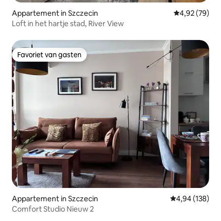
Appartement in Szczecin
Gemiddelde be
4,92 (79)
Loft in het hartje stad, River View
Favoriet van gasten
Favoriet van gasten
Appartement in Szczecin
Gemiddelde beo
4,94 (138)
Comfort Studio Nieuw 2