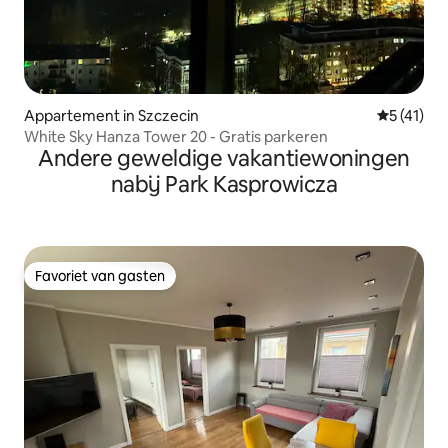
Appartement in Szczecin
Gemiddeld
5 (41)
White Sky Hanza Tower 20 - Gratis parkeren
Andere geweldige vakantiewoningen
nabij Park Kasprowicza
Favoriet van gasten
Favoriet van gasten