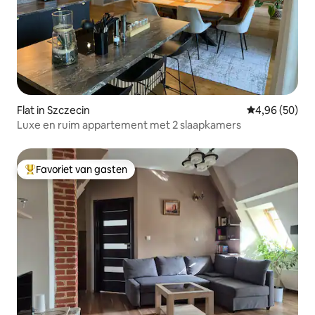
Flat in Szczecin
Gemiddelde be
4,96 (50)
Luxe en ruim appartement met 2 slaapkamers
Favoriet van gasten
Topfavoriet van gasten