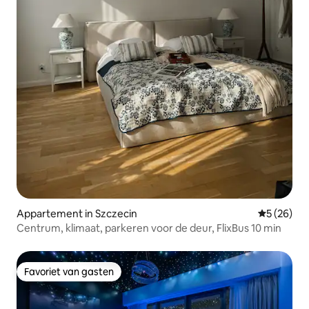
Appartement in Szczecin
Gemiddelde
5 (26)
Centrum, klimaat, parkeren voor de deur, FlixBus 10 min
Favoriet van gasten
Favoriet van gasten