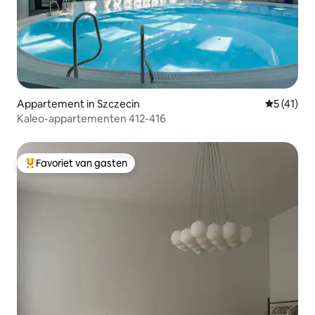
Appartement in Szczecin
Gemiddeld
5 (41)
Kaleo-appartementen 412-416
Favoriet van gasten
Topfavoriet van gasten