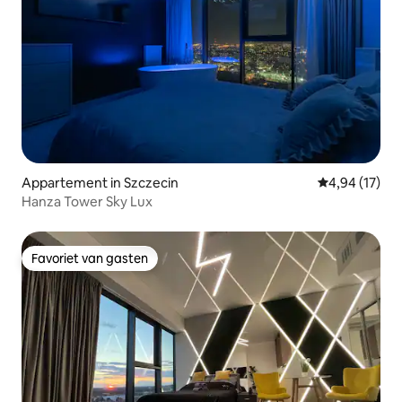
Appartement in Szczecin
Gemiddelde be
4,94 (17)
Hanza Tower Sky Lux
Favoriet van gasten
Favoriet van gasten