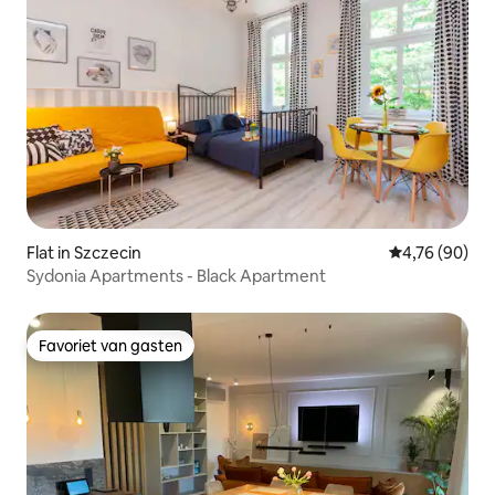
Flat in Szczecin
Gemiddelde be
4,76 (90)
Sydonia Apartments - Black Apartment
Favoriet van gasten
Favoriet van gasten