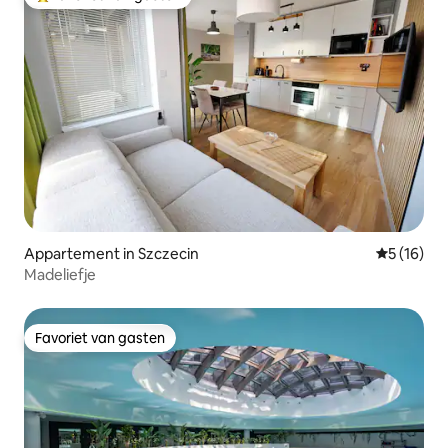
Topfavoriet van gasten
Appartement in Szczecin
Gemiddelde
5 (16)
Madeliefje
Favoriet van gasten
Favoriet van gasten