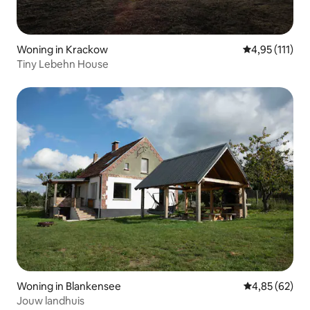
Woning in Krackow
Gemiddelde be
4,95 (111)
Tiny Lebehn House
Woning in Blankensee
Gemiddelde be
4,85 (62)
Jouw landhuis