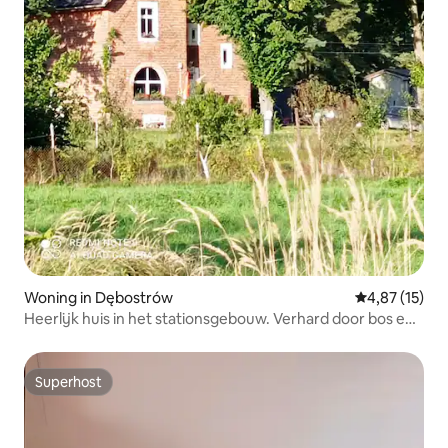
Woning in Dębostrów
Gemiddelde be
4,87 (15)
Heerlijk huis in het stationsgebouw. Verhard door bos en
water.
Superhost
Superhost