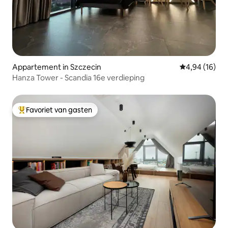
Appartement in Szczecin
Gemiddelde be
4,94 (16)
Hanza Tower - Scandia 16e verdieping
Favoriet van gasten
Topfavoriet van gasten