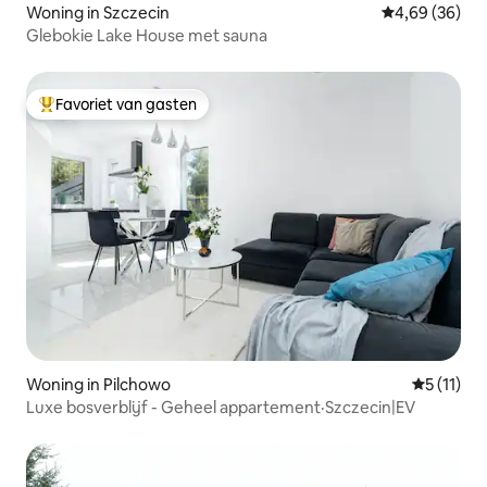
Woning in Szczecin
Gemiddelde be
4,69 (36)
Glebokie Lake House met sauna
Favoriet van gasten
Topfavoriet van gasten
Woning in Pilchowo
Gemiddeld
5 (11)
Luxe bosverblijf - Geheel appartement·Szczecin|EV