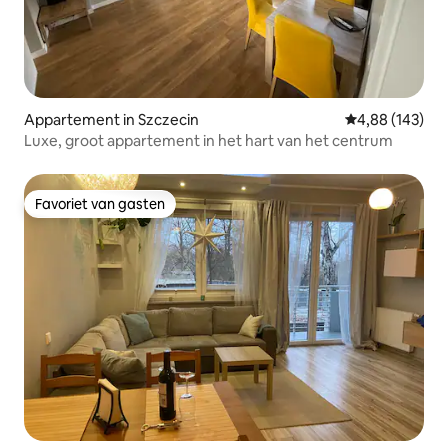
Appartement in Szczecin
Gemiddelde beo
4,88 (143)
Luxe, groot appartement in het hart van het centrum
Favoriet van gasten
Favoriet van gasten