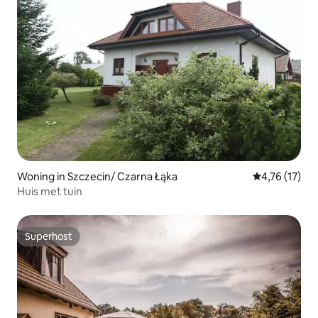
Woning in Szczecin/ Czarna Łąka
Gemiddelde b
4,76 (17)
Huis met tuin
Superhost
Superhost