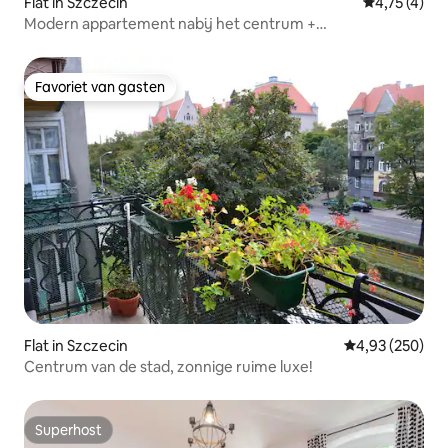
Flat in Szczecin
Gemiddelde 
4,75 (4)
Modern appartement nabij het centrum +
parkeergelegenheid
Favoriet van gasten
Favoriet van gasten
Flat in Szczecin
Gemiddelde beo
4,93 (250)
Centrum van de stad, zonnige ruime luxe!
Superhost
Superhost