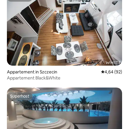
Superhost
Appartement in Szczecin
Gemiddelde be
4,64 (92)
Appartement Black&White
Superhost
Superhost