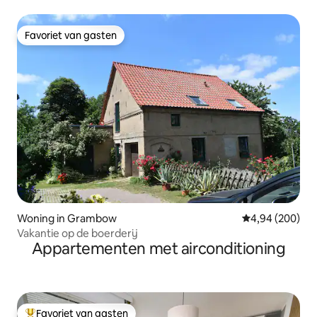
Favoriet van gasten
Favoriet van gasten
Woning in Grambow
Gemiddelde beo
4,94 (200)
Vakantie op de boerderij
Appartementen met airconditioning
Favoriet van gasten