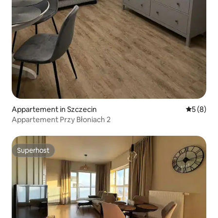
Appartement in Szczecin
Gemiddeld
5 (8)
Appartement Przy Błoniach 2
Superhost
Superhost