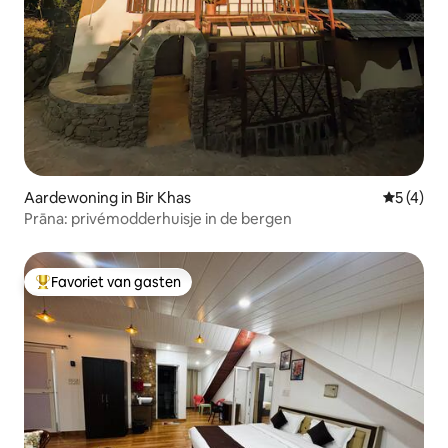
Aardewoning in Bir Khas
Gemiddeld
5 (4)
Prāna: privémodderhuisje in de bergen
Favoriet van gasten
Topfavoriet van gasten