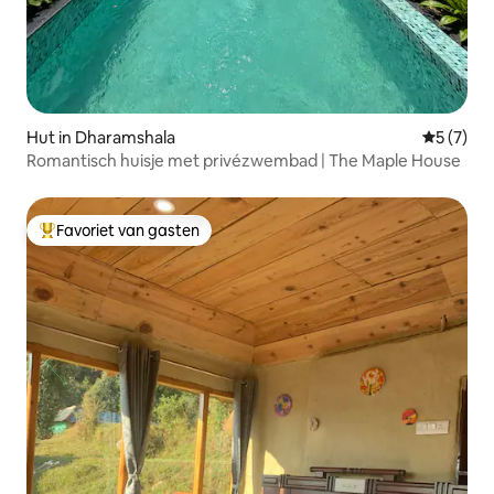
Hut in Dharamshala
Gemiddeld
5 (7)
Romantisch huisje met privézwembad | The Maple House
Favoriet van gasten
Topfavoriet van gasten