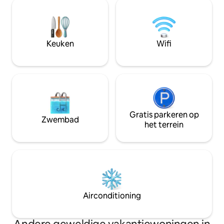
te ontspannen of je ochtendthee te
Toegankelijkheid: 15 minuten -
drinken. Gunstig gelegen, de lokale
Dharamshala-bush
markt, HPCA Stadium, theetuinen en
luchthaven Gaggal
andere bezienswaardigheden liggen
McLeodganj Mall 
binnen 5 km, waardoor
Keuken
Wifi
bezienswaardigheden en winkelen
gemakkelijk zijn
Gratis parkeren op
Zwembad
het terrein
Airconditioning