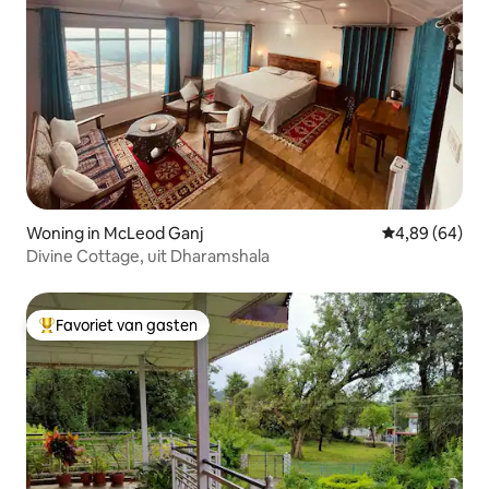
Woning in McLeod Ganj
Gemiddelde be
4,89 (64)
Divine Cottage, uit Dharamshala
Favoriet van gasten
Topfavoriet van gasten