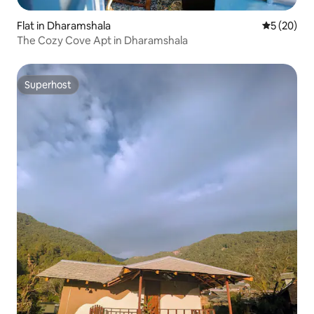
Flat in Dharamshala
Gemiddelde
5 (20)
The Cozy Cove Apt in Dharamshala
Superhost
Superhost