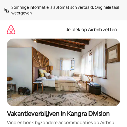
Ga
Sommige informatie is automatisch vertaald. 
Originele taal 
direct
weergeven
naar
inhoud
Je plek op Airbnb zetten
Vakantieverblijven in Kangra Division
Vind en boek bijzondere accommodaties op Airbnb