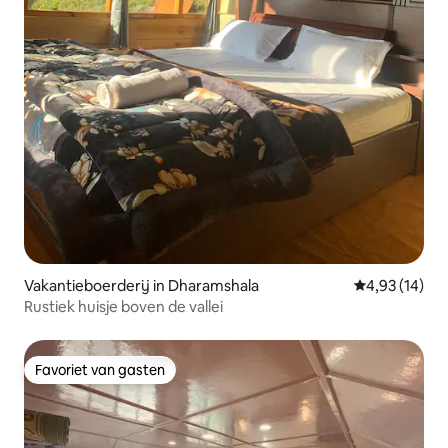
Vakantieboerderij in Dharamshala
Gemiddelde be
4,93 (14)
Rustiek huisje boven de vallei
Favoriet van gasten
Favoriet van gasten