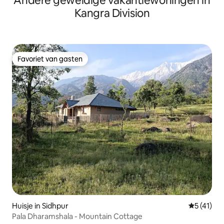
Andere geweldige vakantiewoningen in
Kangra Division
Favoriet van gasten
Favoriet van gasten
Huisje in Sidhpur
Gemiddeld
5 (41)
Pala Dharamshala - Mountain Cottage