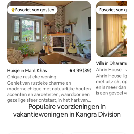
Favoriet van gasten
Favoriet van gas
Topfavoriet van gasten
Favoriet van gas
Villa in Dharamsha
Ahrin House - voll
Huisje in Mant Khas
Gemiddelde beoordeling van 4,
4,99 (89)
en parkeerplaats
Ahrin House ligt o
Chique rustieke woning
met uitzicht op d
Geniet van rustieke charme en
en is meer dan all
moderne chique met natuurlijke houten
is een gevoel van 
accenten en aardetinten, waardoor een
traag leven. Ahrin
gezellige sfeer ontstaat, in het hart van
een droom om een
Populaire voorzieningen in
Dharamshala. ✨ Wat ons huis speciaal
gasten kunnen pa
maakt Geniet vanuit onze tuin van een
vakantiewoningen in Kangra Division
het leven op hun 
prachtig uitzicht op de Dhauladhar.
herontdekken. He
Onze weelderige tuin, gevuld met
warmte van een hu
bloemen en fruitbomen, is perfect om
van een boutique-