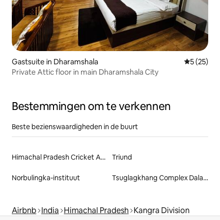
Gastsuite in Dharamshala
Gemiddelde
5 (25)
Private Attic floor in main Dharamshala City
Bestemmingen om te verkennen
Beste bezienswaardigheden in de buurt
Himachal Pradesh Cricket Association
Triund
Norbulingka-instituut
Tsuglagkhang Complex Dalai Lama Tempel
Airbnb
India
Himachal Pradesh
Kangra Division