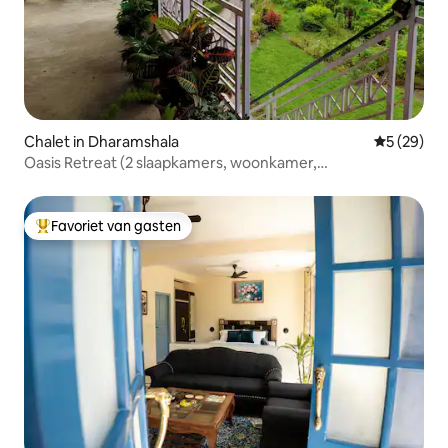
Chalet in Dharamshala
Gemiddelde
5 (29)
Oasis Retreat (2 slaapkamers, woonkamer,
airconditioning, 360° groen en rust)
Favoriet van gasten
Topfavoriet van gasten