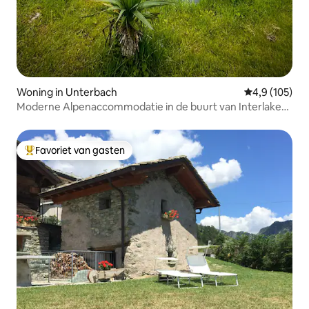
Woning in Unterbach
Gemiddelde be
4,9 (105)
Moderne Alpenaccommodatie in de buurt van Interlaken
– Gezin
Favoriet van gasten
Topfavoriet van gasten