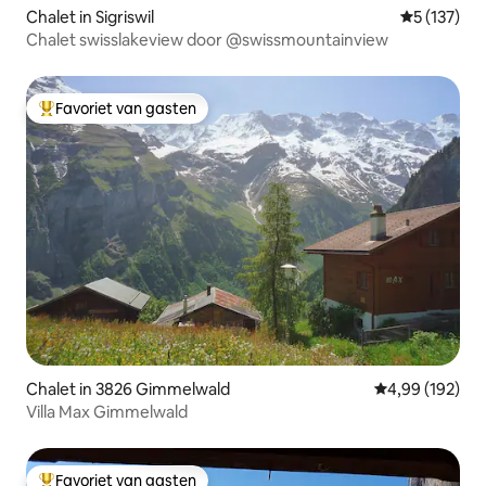
Chalet in Sigriswil
Gemiddelde 
5 (137)
Chalet swisslakeview door @swissmountainview
Favoriet van gasten
Topfavoriet van gasten
Chalet in 3826 Gimmelwald
Gemiddelde beo
4,99 (192)
Villa Max Gimmelwald
Favoriet van gasten