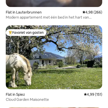
Flat in Lauterbrunnen
Gemiddelde beo
4,98 (266)
Modern appartement met één bed in het hart van
Lauterbrunnen
Favoriet van gasten
Topfavoriet van gasten
Flat in Spiez
Gemiddelde beo
4,99 (151)
Cloud Garden Maisonette