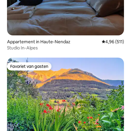
Appartement in Haute-Nendaz
Gemiddelde beo
4,96 (511)
Studio In-Alpes
Favoriet van gasten
Favoriet van gasten