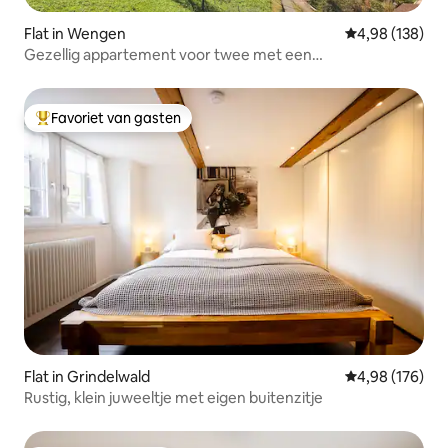
Flat in Wengen
Gemiddelde beo
4,98 (138)
Gezellig appartement voor twee met een
adembenemend uitzicht
Favoriet van gasten
Topfavoriet van gasten
Flat in Grindelwald
Gemiddelde beo
4,98 (176)
Rustig, klein juweeltje met eigen buitenzitje