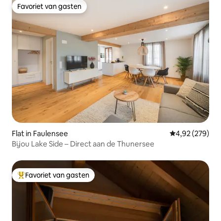
Favoriet van gasten
Favoriet van gasten
Flat in Faulensee
Gemiddelde beo
4,92 (279)
Bijou Lake Side – Direct aan de Thunersee
Favoriet van gasten
Topfavoriet van gasten