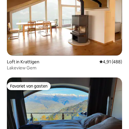
Loft in Krattigen
Gemiddelde beo
4,91 (488)
Lakeview Gem
Favoriet van gasten
Favoriet van gasten