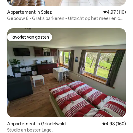
Appartement in Spiez
Gemiddelde beo
4,97 (110)
Gebouw 6 • Gratis parkeren - Uitzicht op het meer en de
Alpen - PS5
Favoriet van gasten
Favoriet van gasten
Appartement in Grindelwald
Gemiddelde beo
4,98 (160)
Studio an bester Lage.