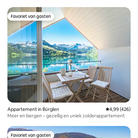
Favoriet van gasten
Favoriet van gasten
Appartement in Bürglen
Gemiddelde beo
4,99 (426)
Meer en bergen – gezellig en uniek zolderappartement
Favoriet van gasten
Favoriet van gasten