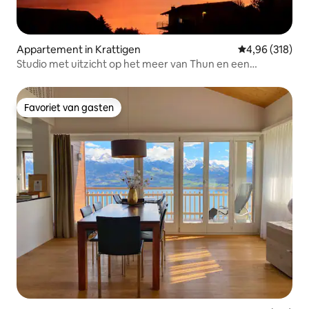
Appartement in Krattigen
Gemiddelde beo
4,96 (318)
Studio met uitzicht op het meer van Thun en een
fantastisch panorama
Favoriet van gasten
Favoriet van gasten