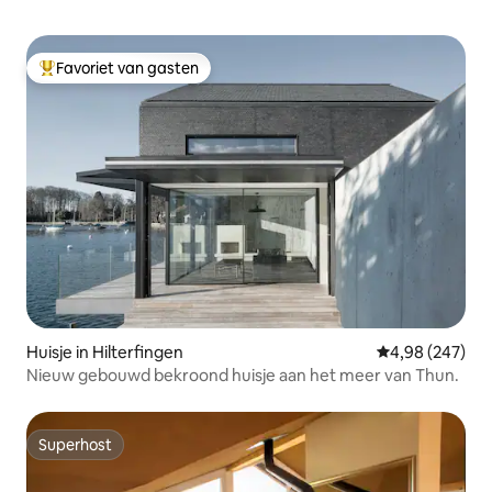
Favoriet van gasten
Topfavoriet van gasten
Huisje in Hilterfingen
Gemiddelde beo
4,98 (247)
Nieuw gebouwd bekroond huisje aan het meer van Thun.
Superhost
Superhost