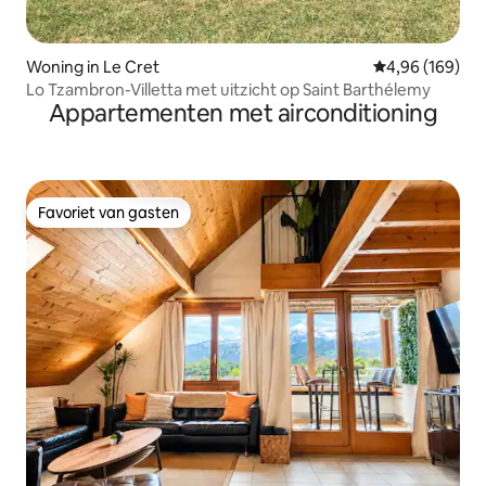
Woning in Le Cret
Gemiddelde beo
4,96 (169)
Lo Tzambron-Villetta met uitzicht op Saint Barthélemy
Appartementen met airconditioning
Favoriet van gasten
Favoriet van gasten