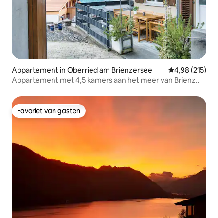
Appartement in Oberried am Brienzersee
Gemiddelde beo
4,98 (215)
Appartement met 4,5 kamers aan het meer van Brienz
met uitzicht op het meer
Favoriet van gasten
Favoriet van gasten