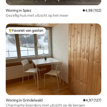
Woning in Spiez
Gemiddelde beo
4,98 (102)
Gezellig huis met uitzicht op het meer
Favoriet van gasten
Topfavoriet van gasten
Woning in Grindelwald
Gemiddelde beo
4,97 (127)
Charmante boerderij met uitzicht op de bergen