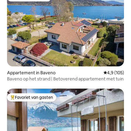
Appartement in Baveno
Gemiddelde be
4,9 (105)
Baveno op het strand | Betoverend appartement met tuin
Favoriet van gasten
Topfavoriet van gasten