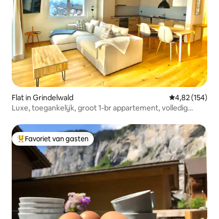
Flat in Grindelwald
Gemiddelde beo
4,82 (154)
Luxe, toegankelijk, groot 1-br appartement, volledig
Eiger-uitzicht!
Favoriet van gasten
Topfavoriet van gasten