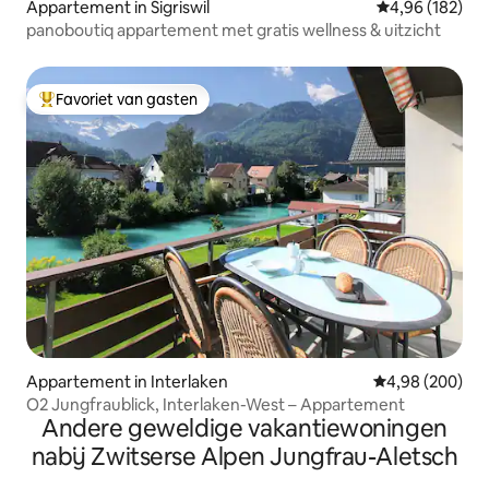
Appartement in Sigriswil
Gemiddelde beo
4,96 (182)
panoboutiq appartement met gratis wellness & uitzicht
Favoriet van gasten
Topfavoriet van gasten
Appartement in Interlaken
Gemiddelde beo
4,98 (200)
O2 Jungfraublick, Interlaken-West – Appartement
Andere geweldige vakantiewoningen
nabij Zwitserse Alpen Jungfrau-Aletsch