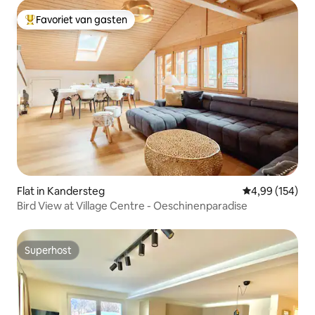
Favoriet van gasten
Topfavoriet van gasten
Flat in Kandersteg
Gemiddelde beo
4,99 (154)
Bird View at Village Centre - Oeschinenparadise
Superhost
Superhost