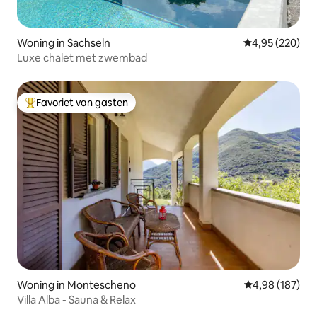
Woning in Sachseln
Gemiddelde beo
4,95 (220)
Luxe chalet met zwembad
Favoriet van gasten
Topfavoriet van gasten
Woning in Montescheno
Gemiddelde beo
4,98 (187)
Villa Alba - Sauna & Relax