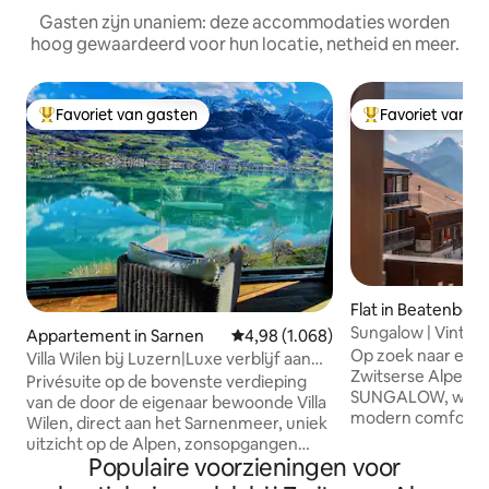
Gasten zijn unaniem: deze accommodaties worden
hoog gewaardeerd voor hun locatie, netheid en meer.
Favoriet van gasten
Favoriet van g
Topfavoriet van gasten
Topfavoriet van 
Flat in Beatenberg
Sungalow | Vintag
Appartement in Sarnen
Gemiddelde beoordeling van 4,98 
4,98 (1.068)
Alpenchalet
Op zoek naar een m
Villa Wilen bij Luzern|Luxe verblijf aan
Zwitserse Alpen? 
het meer
Privésuite op de bovenste verdieping
SUNGALOW, waar t
van de door de eigenaar bewoonde Villa
modern comfort same
Wilen, direct aan het Sarnenmeer, uniek
gerenoveerd in 20
uitzicht op de Alpen, zonsopgangen
volledig uitgerus
Populaire voorzieningen voor
Ruime slaapkamer met thuisbioscoop,
keuken, stijlvoll
de panoramische lounge, grote keuken