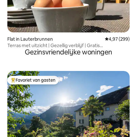
Flat in Lauterbrunnen
Gemiddelde beo
4,97 (299)
Terras met uitzicht | Gezellig verblijf | Gratis
Gezinsvriendelijke woningen
parkeergelegenheid
Favoriet van gasten
Topfavoriet van gasten