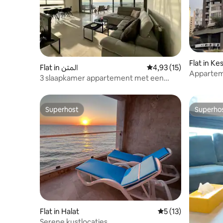
Flat in K
Flat in المتن
Gemiddelde beoordelin
4,93 (15)
Appartem
3 slaapkamer appartement met een
prachtig uitzicht op zee
Superhost
Superho
Superhost
Superho
Flat in Halat
Gemiddelde beoorde
5 (13)
Serene kustlocaties