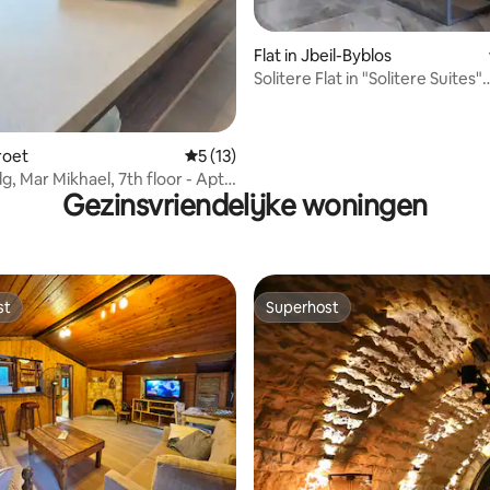
Flat in Jbeil-Byblos
Solitere Flat in "Solitere Suites"
Jbeil/Byblos
iroet
Gemiddelde beoordeling van 5 op 5, 13 r
5 (13)
g, Mar Mikhael, 7th floor - Apt
Gezinsvriendelijke woningen
st
Superhost
st
Superhost