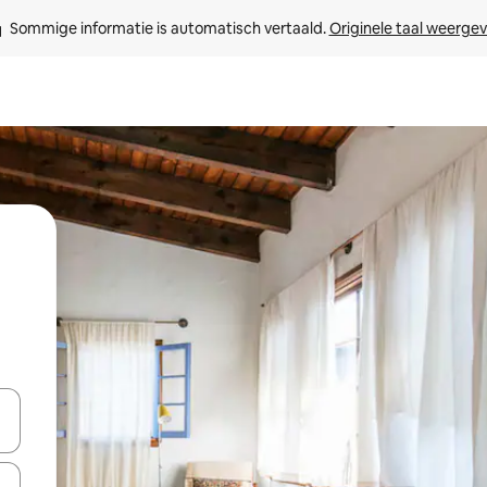
Sommige informatie is automatisch vertaald. 
Originele taal weerge
een keuze met je de pijltjestoetsen omhoog en omlaag, óf door te tikk