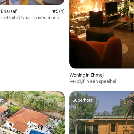
g van 4,85 op 5, 20 recensies
 Bharsaf
Gemiddelde beoordeling van 5 op 5, 4 r
5 (4)
rretraite | Naas |privécabane
Woning in Ehmej
Verblijf in een speelhal
st
Superhost
st
Superhost