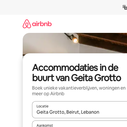
Ga
direct
naar
inhoud
Accommodaties in de
buurt van Geita Grotto
Boek unieke vakantieverblijven, woningen en
meer op Airbnb
Locatie
Wanneer er resultaten beschikbaar zijn, maak je 
Aankomst