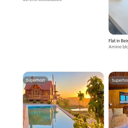
Flat in Be
Amine bld
702
Superhost
Superho
Superhost
Superho