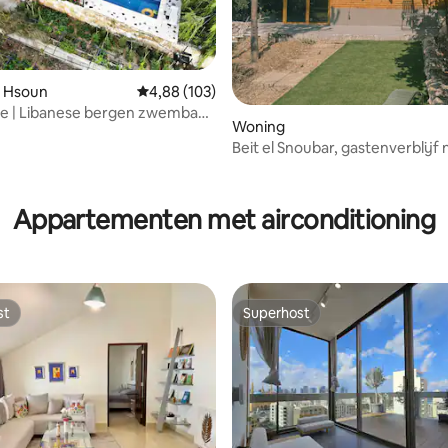
ling van 5 op 5, 37 recensies
n Hsoun
Gemiddelde beoordeling van 4,88 op 5, 103 r
4,88 (103)
ire | Libanese bergen zwembad
Woning
Beit el Snoubar, gastenverblijf n
gezelligste)
Appartementen met airconditioning
st
Superhost
st
Superhost