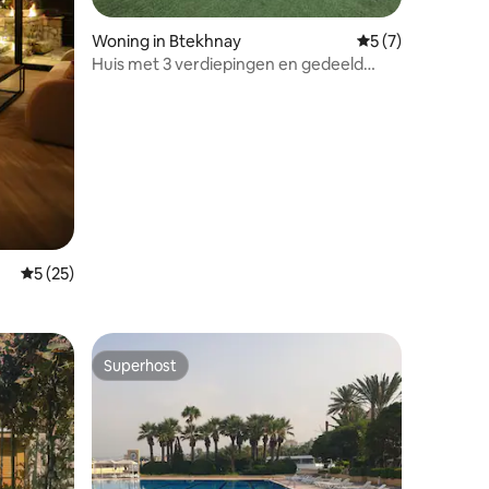
ecensies
Woning in Btekhnay
Gemiddelde beoor
5 (7)
Huis met 3 verdiepingen en gedeeld
zwembad R
Gemiddelde beoordeling van 5 op 5, 25 recensies
5 (25)
Superhost
Superhost