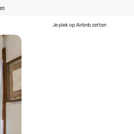
ven
Je plek op Airbnb zetten
en of swipen.