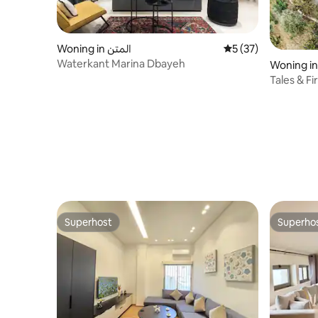
Woning in المتن
Gemiddelde beoorde
5 (37)
Waterkant Marina Dbayeh
Woning i
Tales & F
Uitje
Superhost
Superho
Superhost
Superho