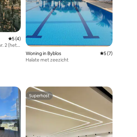
ecensies
Gemiddelde beoordeling van 5 op 5, 4 recensies
5 (4)
r. 2 (het
Woning in Byblos
Gemiddelde beoor
5 (7)
Halate met zeezicht
Superhost
Superhost