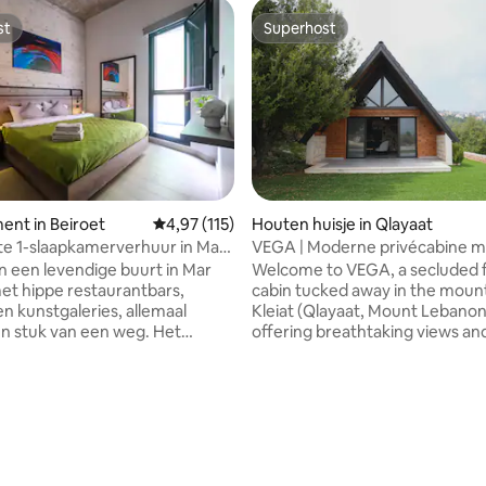
st
Superhost
st
Superhost
nt in Beiroet
Gemiddelde beoordeling van 4,97 op 5, 115 r
4,97 (115)
Houten huisje in Qlayaat
e 1-slaapkamerverhuur in Mar
VEGA | Moderne privécabine m
 van 4,94 op 5, 132 recensies
101
panoramisch uitzicht
n een levendige buurt in Mar
Welcome to VEGA, a secluded 
et hippe restaurantbars,
cabin tucked away in the mount
en kunstgaleries, allemaal
Kleiat (Qlayaat, Mount Lebanon
n stuk van een weg. Het
offering breathtaking views an
nt is modern, gezellig en
complete tranquility Thoughtfully
l in een veilig en rustig
designed for slow mornings & 
Laat je boodschappen
evenings, Vega is just 3mins fro
of loop om de hoek naar Grab
main street, 25mins from Fara
et Sursok museum ligt op 15
ski resort, and 30mins from Beirut
pen. Kalei, Sip Café en souk el
2BR, 2-Bath 120 sqm cabin featu
gen allemaal op loopafstand.
equipped kitchen, AC, Fiber Opt