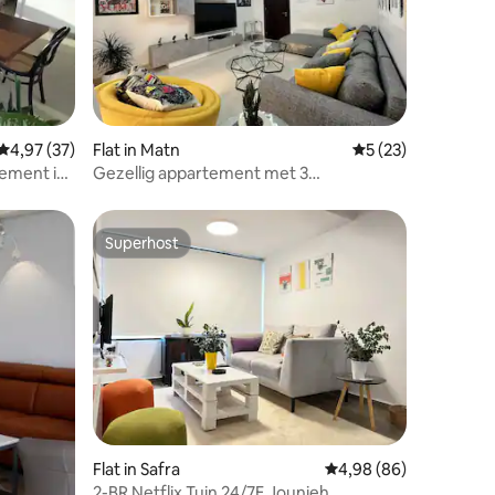
ecensies
Gemiddelde beoordeling van 4,97 op 5, 37 recensies
4,97 (37)
Flat in Matn
Gemiddelde beoord
5 (23)
tement in
Gezellig appartement met 3
slaapkamers, jacuzzi en open uitzicht
Superhost
Superhost
Flat in Safra
Gemiddelde beoordelin
4,98 (86)
2-BR Netflix Tuin 24/7E Jounieh