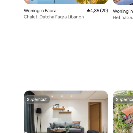
Woning in Faqra
Gemiddelde beoordelin
4,85 (20)
Woning in
Chalet, Datcha Faqra Libanon
Het natuu
Superhost
Superho
Superhost
Superho