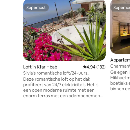
Superhost
Superho
Superhost
Superho
Apparteme
Charmant
Loft in Kfar Hbab
Gemiddelde beoordeling
4,94 (132)
Mikhael - 
Gelegen i
Silvia's romantische loft/24-uurs
Mikhael m
elektr./privé jacuzzi
Deze romantische loft op het dak
boetieks 
profiteert van 24/7 elektriciteit. Het is
binnen ee
een open moderne ruimte met een
apparteme
enorm terras met een adembenemend
comfortabe
uitzicht over de zee en de bergen. Het
gebouw. 
terras beschikt over een grote ronde
bezorgen 
jacuzzi vanwaar je kunt genieten van een
'n' Go. H
geweldige zonsondergang. Gunstig
minuten lo
gelegen tussen Beiroet en Byblos, heb je
Tayeb lig
een gemakkelijke toegang tot de