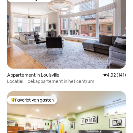
Favoriet van gasten
Appartement in Louisville
Gemiddelde beo
4,92 (141)
Locatie! Hoekappartement in het centrum!
Favoriet van gasten
Topfavoriet van gasten