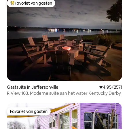
Favoriet van gasten
Topfavoriet van gasten
Gastsuite in Jeffersonville
Gemiddelde beo
4,95 (257)
RIView 103. Moderne suite aan het water Kentucky Derby
Favoriet van gasten
Favoriet van gasten