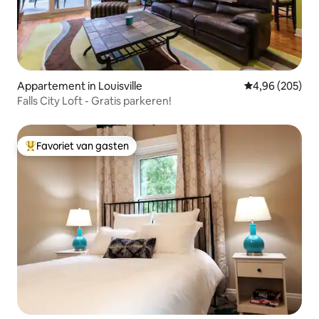
Appartement in Louisville
Gemiddelde beo
4,96 (205)
Falls City Loft - Gratis parkeren!
Favoriet van gasten
Topfavoriet van gasten