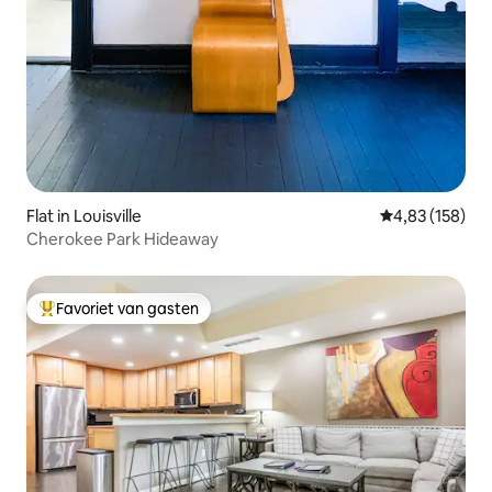
Flat in Louisville
Gemiddelde beo
4,83 (158)
Cherokee Park Hideaway
Favoriet van gasten
Topfavoriet van gasten