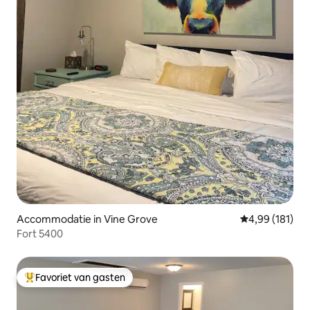
Accommodatie in Vine Grove
Gemiddelde beo
4,99 (181)
Fort 5400
Favoriet van gasten
Topfavoriet van gasten