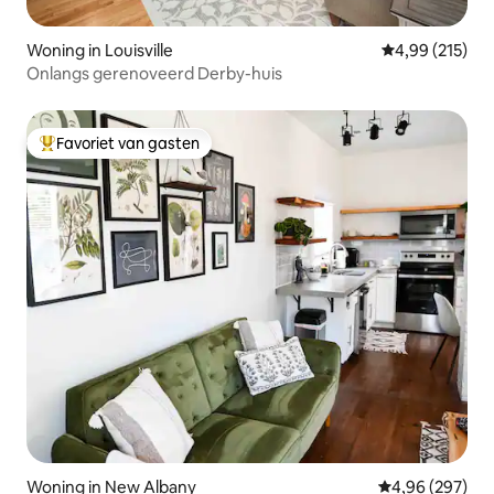
Woning in Louisville
Gemiddelde beo
4,99 (215)
Onlangs gerenoveerd Derby-huis
Favoriet van gasten
Topfavoriet van gasten
Woning in New Albany
Gemiddelde beo
4,96 (297)