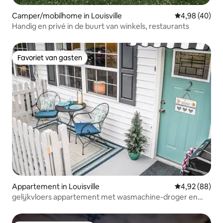
Camper/mobilhome in Louisville
Gemiddelde be
4,98 (40)
Handig en privé in de buurt van winkels, restaurants
Favoriet van gasten
Favoriet van gasten
Appartement in Louisville
Gemiddelde be
4,92 (88)
gelijkvloers appartement met wasmachine-droger en
gemakkelijk parkeren