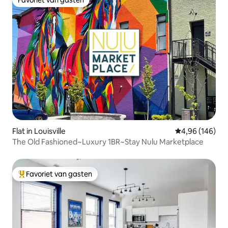
Favoriet van gasten
Flat in Louisville
Gemiddelde beo
4,96 (146)
The Old Fashioned~Luxury 1BR~Stay Nulu Marketplace
Favoriet van gasten
Topfavoriet van gasten