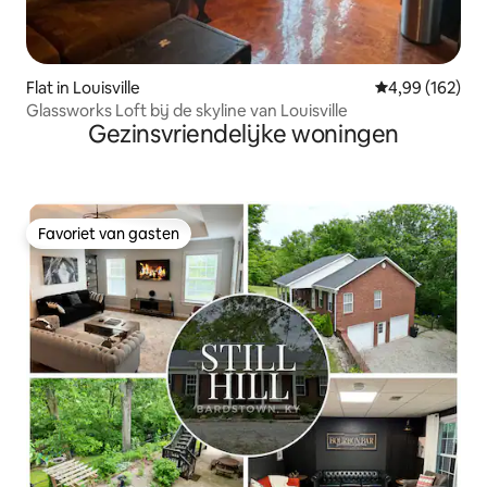
Flat in Louisville
Gemiddelde beo
4,99 (162)
Glassworks Loft bij de skyline van Louisville
Gezinsvriendelijke woningen
Favoriet van gasten
Favoriet van gasten