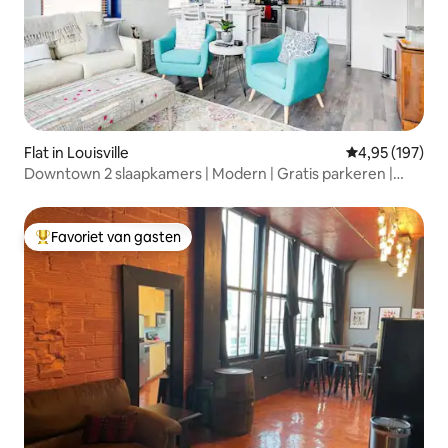
Flat in Louisville
Gemiddelde beo
4,95 (197)
Downtown 2 slaapkamers | Modern | Gratis parkeren |
Kluis7
Favoriet van gasten
Topfavoriet van gasten