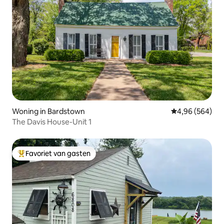
Woning in Bardstown
Gemiddelde beo
4,96 (564)
The Davis House-Unit 1
Favoriet van gasten
Topfavoriet van gasten