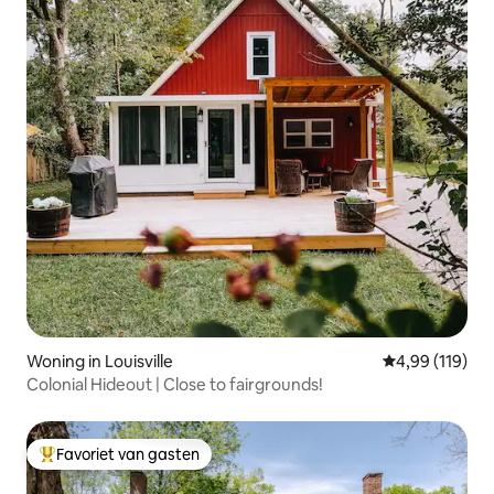
Woning in Louisville
Gemiddelde beo
4,99 (119)
Colonial Hideout | Close to fairgrounds!
Favoriet van gasten
Topfavoriet van gasten