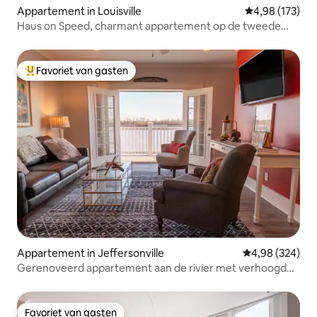
Appartement in Louisville
Gemiddelde beo
4,98 (173)
Haus on Speed, charmant appartement op de tweede
verdieping
Favoriet van gasten
Topfavoriet van gasten
Appartement in Jeffersonville
Gemiddelde beo
4,98 (324)
Gerenoveerd appartement aan de rivier met verhoogd
terras
Favoriet van gasten