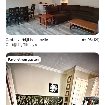
Gastenverblijf in Louisville
Gemiddelde be
4,95 (121)
Ontbijt bij Tiffany's
Favoriet van gasten
Favoriet van gasten