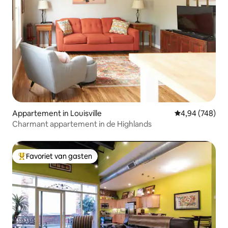
Appartement in Louisville
Gemiddelde beo
4,94 (748)
Charmant appartement in de Highlands
Favoriet van gasten
Topfavoriet van gasten