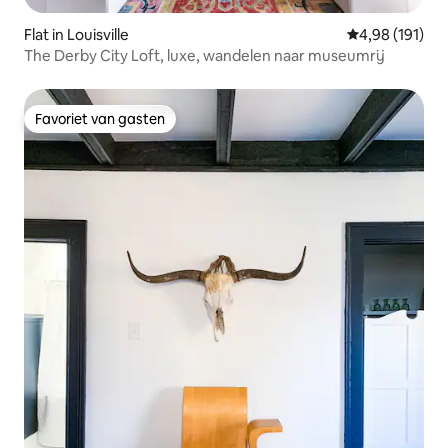
Flat in Louisville
Gemiddelde beo
4,98 (191)
The Derby City Loft, luxe, wandelen naar museumrij
Favoriet van gasten
Favoriet van gasten