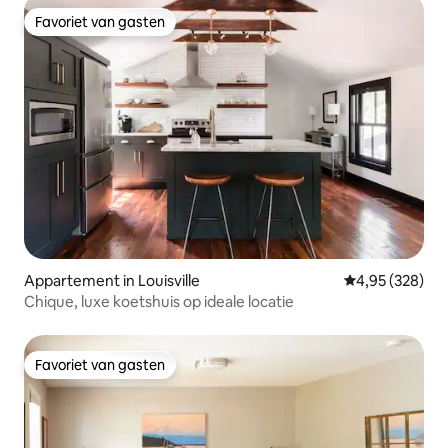
Favoriet van gasten
Favoriet van gasten
Appartement in Louisville
Gemiddelde beo
4,95 (328)
Chique, luxe koetshuis op ideale locatie
Favoriet van gasten
Favoriet van gasten