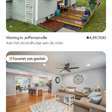
Woning in Jeffersonville
Gemiddelde beo
4,95 (104)
Aan het strandhuisje aan de rivier
Favoriet van gasten
Topfavoriet van gasten