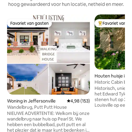
hoog gewaardeerd voor hun locatie, netheid en meer.
Favoriet van gasten
Favoriet van g
Favoriet van gasten
Topfavoriet van 
Houten huisje in Lo
Historic Cabin by 
Historisch, uniek,
het Edward Tyler-hu
stenen hut op 20 
Woning in Jeffersonville
Gemiddelde beoordeling van 4,9
4,98 (153)
Louisville op een 
Wandelbrug, Putt Putt House
hectare. In de buurt van het beroemde
NIEUWE ADVERTENTIE: Welkom bij onze
bourbonpad omvat
wandelbrug naar huis op Pearl St. We
hut en grote vera
hebben een bubbelbad, putt putt en al
vijver met fontein. Eerste verdiepi
het plezier dat je maar kunt bedenken in