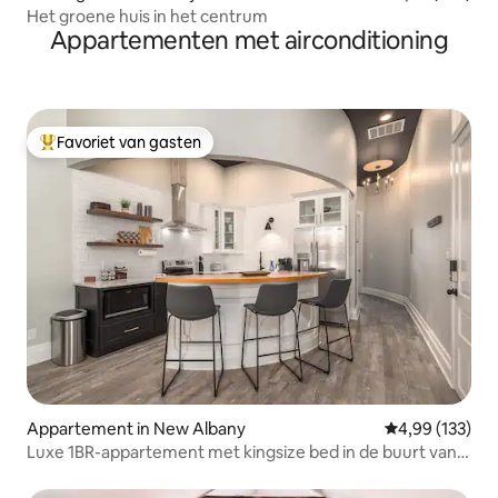
Het groene huis in het centrum
Appartementen met airconditioning
Favoriet van gasten
Topfavoriet van gasten
Appartement in New Albany
Gemiddelde beo
4,99 (133)
Luxe 1BR-appartement met kingsize bed in de buurt van
Louisville KY