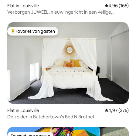
Flat in Louisville
Gemiddelde beo
4,96 (165)
Verborgen JUWEEL, nieuw ingericht in een veilige,
geweldige omgeving
Favoriet van gasten
Topfavoriet van gasten
Flat in Louisville
Gemiddelde beo
4,97 (275)
De zolder in Butchertown's Bed N Brothel
Favoriet van gasten