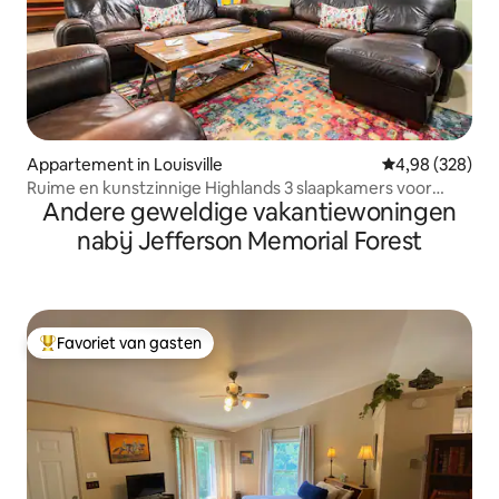
Appartement in Louisville
Gemiddelde beo
4,98 (328)
Ruime en kunstzinnige Highlands 3 slaapkamers voor
Andere geweldige vakantiewoningen
maximaal 6 personen
nabij Jefferson Memorial Forest
Favoriet van gasten
Topfavoriet van gasten