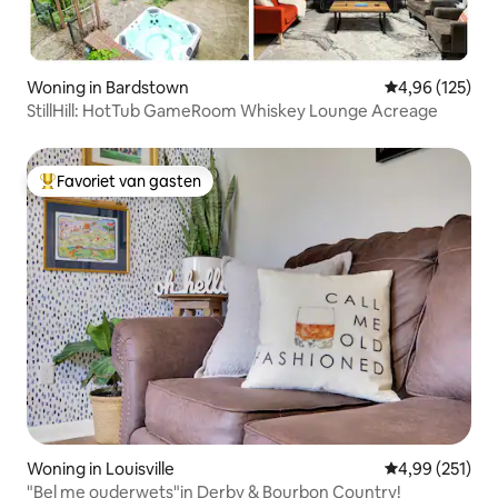
Woning in Bardstown
Gemiddelde beo
4,96 (125)
StillHill: HotTub GameRoom Whiskey Lounge Acreage
Favoriet van gasten
Topfavoriet van gasten
Woning in Louisville
Gemiddelde beo
4,99 (251)
"Bel me ouderwets"in Derby & Bourbon Country!