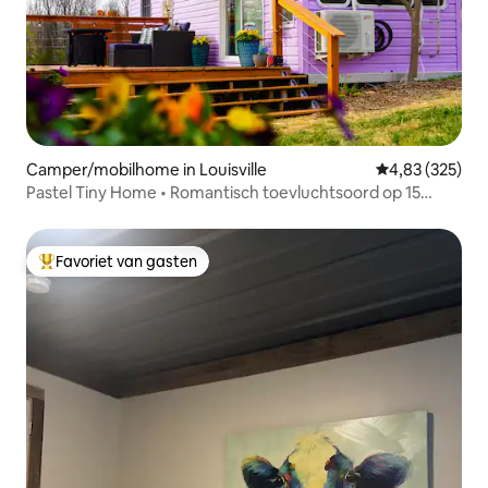
Camper/mobilhome in Louisville
Gemiddelde beo
4,83 (325)
Pastel Tiny Home • Romantisch toevluchtsoord op 15
hectare
Favoriet van gasten
Topfavoriet van gasten