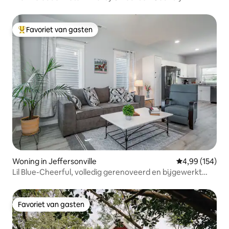
Favoriet van gasten
Topfavoriet van gasten
Woning in Jeffersonville
Gemiddelde beo
4,99 (154)
Lil Blue-Cheerful, volledig gerenoveerd en bijgewerkt
huis
Favoriet van gasten
Favoriet van gasten