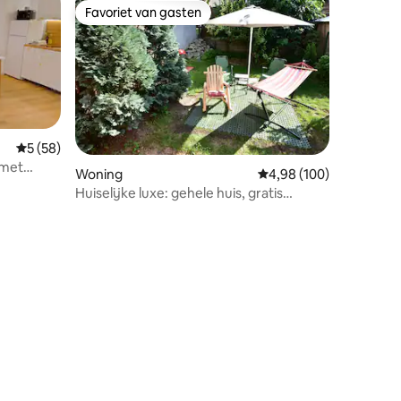
Favoriet van gasten
Favoriet van gasten
Gemiddelde beoordeling van 5 op 5, 58 recensies
5 (58)
 met
Woning
Gemiddelde beoordeling
4,98 (100)
Huiselijke luxe: gehele huis, gratis
ecensies
parkeren, tuin