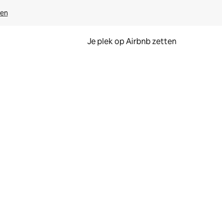
ven
Je plek op Airbnb zetten
en of swipen.