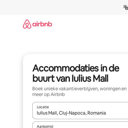
Ga
direct
naar
inhoud
Accommodaties in de
buurt van Iulius Mall
Boek unieke vakantieverblijven, woningen en
meer op Airbnb
Locatie
Wanneer er resultaten beschikbaar zijn, maak je 
Aankomst