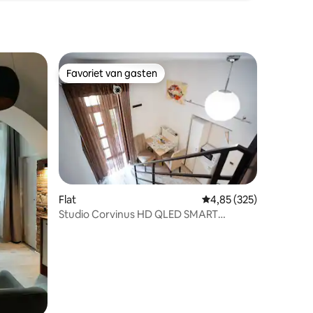
Favoriet van gasten
Favoriet van gasten
Flat
Gemiddelde beoordeling
4,85 (325)
ecensies
Studio Corvinus HD QLED SMART
TV(centru) Old Town