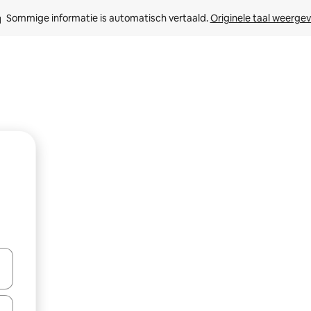
Sommige informatie is automatisch vertaald. 
Originele taal weerge
een keuze met je de pijltjestoetsen omhoog en omlaag, óf door te tikk