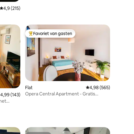
Gemiddelde beoordeling van 4,9 op 5, 215 recensies
4,9 (215)
Favoriet van gasten
Topfavoriet van gasten
Flat
Gemiddelde beoordeling
4,98 (565)
Opera Central Apartment - Gratis
ecensies
emiddelde beoordeling van 4,99 op 5, 143 recensies
4,99 (143)
parkeerplaats
 het