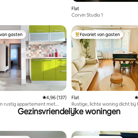
Flat
Corvin Studio 1
 van gasten
Favoriet van gasten
 van gasten
Topfavoriet van gasten
 van 4,82 op 5, 369 recensies
Gemiddelde beoordeling van 4,96 op 5, 137 r
4,96 (137)
Flat
G
en rustig appartement met
Rustige, lichte woning dicht bij
Gezinsvriendelijke woningen
apkamers
centrum