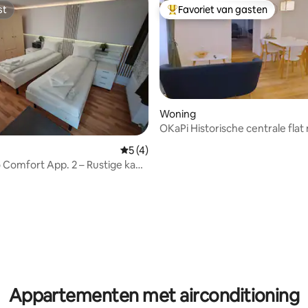
st
Favoriet van gasten
st
Topfavoriet van gasten
Woning
OKaPi Historische centrale flat
privéparkeerplaats
Gemiddelde beoordeling van 5 op 5, 4 r
5 (4)
Comfort App. 2 – Rustige kant,
n Cluj
ng van 4,9 op 5, 21 recensies
Appartementen met airconditioning