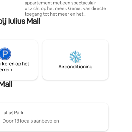
bed
appartement met een spectaculair
uitzicht op het meer. Geniet van directe
toegang tot het meer en het
j Iulius Mall
sportterrein, waaronder een volledig
uitgeruste fitnessruimte. Gelegen op
slechts 5 minuten van Iulius Mall en het
busstation, is de locatie ideaal om te
winkelen en gemakkelijk vervoer. Het
appartement biedt ook ondergrondse
parkeergelegenheid, waardoor het
comfort en de veiligheid van je auto
arkeren op het
wordt gewaarborgd. Een oase van
Airconditioning
errein
ontspanning en gemak wacht op je!
Mall
Iulius Park
Door 13 locals aanbevolen