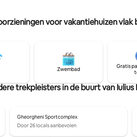
n, broodrooster en
pparaat. Er is een busstation
s 5 minuten afstand dat je kan
orzieningen voor vakantiehuizen vlak bi
 met het stadscentrum, de
n en het treinstation
Gratis p
Zwembad
t
ere trekpleisters in de buurt van Iulius 
Gheorgheni Sportcomplex
Door 26 locals aanbevolen