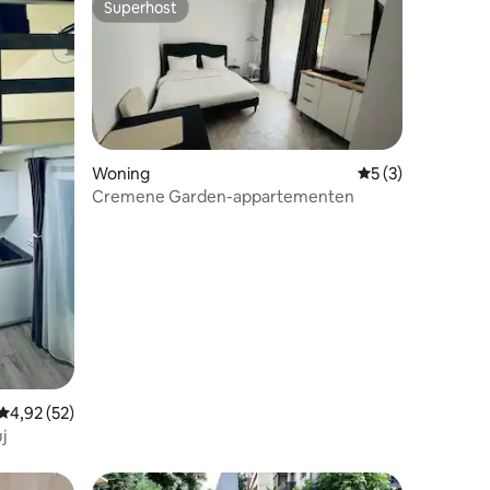
Superhost
Superhost
Woning
Gemiddelde beoor
5 (3)
Cremene Garden-appartementen
ecensies
Gemiddelde beoordeling van 4,92 op 5, 52 recensies
4,92 (52)
j