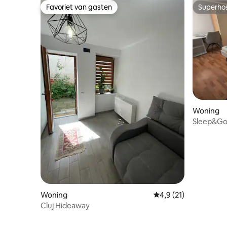
Favoriet van gasten
Superho
Favoriet van gasten
Superho
Woning
Sleep&Go 
luchthave
Woning
Gemiddelde beoordeli
4,9 (21)
Cluj Hideaway