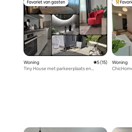
Favoriet van gasten
Favor
Favoriet van gasten
Topfavor
Woning
Gemiddelde beoorde
5 (15)
Woning
Tiny House met parkeerplaats en
ChicHome
tuin/The Cozy Chic Retreat