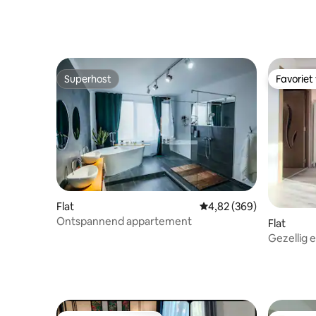
Superhost
Favoriet
Superhost
Favoriet
Flat
Gemiddelde beoordeling
4,82 (369)
Ontspannend appartement
Flat
Gezellig 
twee sla