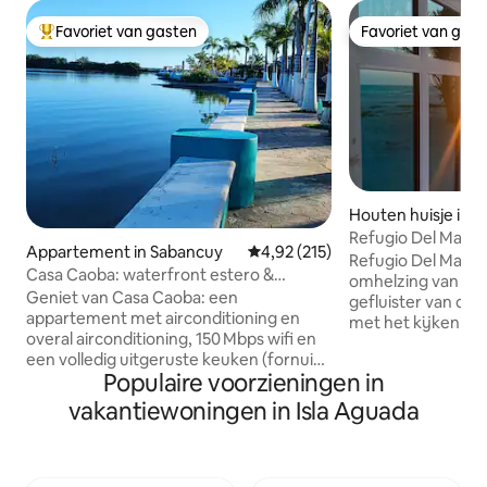
Favoriet van gasten
Favoriet van gas
Topfavoriet van gasten
Favoriet van gas
Houten huisje in C
rmen
Refugio Del Mar
Appartement in Sabancuy
Gemiddelde beoordeling van 4,9
4,92 (215)
Refugio Del Mar wi
Casa Caoba: waterfront estero &
omhelzing van sere
malecon Sabancuy
Geniet van Casa Caoba: een
gefluister van de
appartement met airconditioning en
met het kijken na
overal airconditioning, 150 Mbps wifi en
het blauw van de l
een volledig uitgeruste keuken (fornuis,
de vissers in hun 
Populaire voorzieningen in
oven en koffiezetapparaat). Parkeren op
stelae achterlaten
straat met beveiligingscamera's voor je
gordijn van zonso
vakantiewoningen in Isla Aguada
auto, plus 24/7 zelf inchecken. Aan het
dolfijnen voor je 
water aan de monding en op een
optie zijn, je kun
steenworp afstand van de promenade -
romantisch diner
ideaal voor gezinnen: geniet van