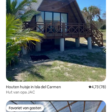
Houten huisje in Isla del Carmen
Gemiddelde be
4,73 (78)
Hut van opa JAC
Favoriet van gasten
Favoriet van gasten