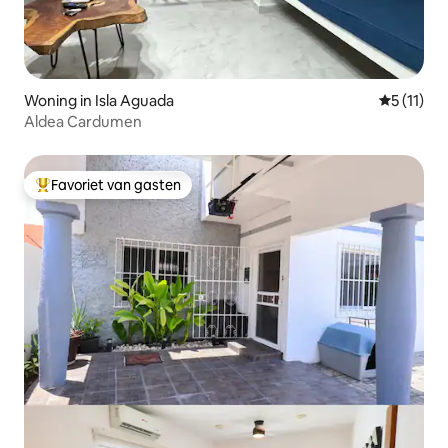
Woning in Isla Aguada
Gemiddeld
5 (11)
Aldea Cardumen
Favoriet van gasten
Topfavoriet van gasten