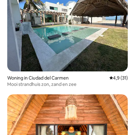
Woning in Ciudad del Carmen
Gemiddelde 
4,9 (31)
Mooi strandhuis zon, zand en zee