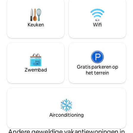
en een glas wijn, t
zonsondergangen vanaf het terras,
gordijn dat je de 
wandel over de promenade met
de zee van Campe
regionale snacks en ontspan op rustige
stranden. Flexibel annuleren en
Keuken
Wifi
professioneel schoonmaken
garanderen jouw comfort.
Gratis parkeren op
Zwembad
het terrein
Airconditioning
Andere geweldige vakantiewoningen in