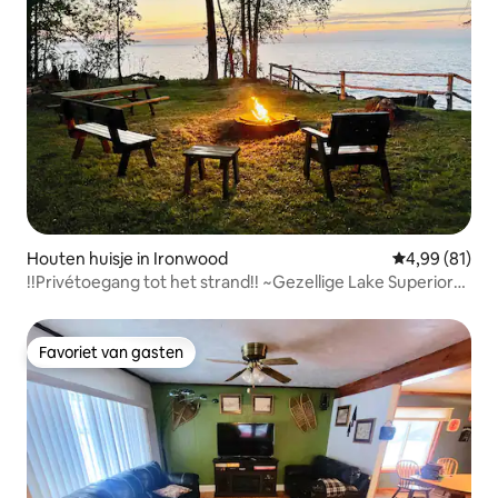
Houten huisje in Ironwood
Gemiddelde be
4,99 (81)
!!Privétoegang tot het strand!! ~Gezellige Lake Superior
Cabin
Favoriet van gasten
Favoriet van gasten