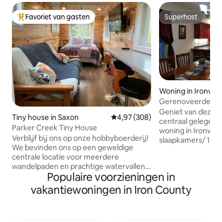
Favoriet van gasten
Superhost
Topfavoriet van gasten
Superhost
Woning in Ironwo
Gerenoveerde 19
vakantiewoning i
Geniet van deze l
Tiny house in Saxon
Gemiddelde beoordeling van 4,9
4,97 (308)
centraal gelegen
Parker Creek Tiny House
woning in Ironwood. Huis m
Verblijf bij ons op onze hobbyboerderij!
slaapkamers/ 1,5 
We bevinden ons op een geweldige
MI op loopafstand
centrale locatie voor meerdere
Toegang tot snee
wandelpaden en prachtige watervallen.
de overkant van de straa
Populaire voorzieningen in
Veel gasten hebben de zeegrotten in
parken en paden. Kook je eigen
Cornucopia bezocht, de dag in Bayfield
maaltijden in of dineer l
vakantiewoningen in Iron County
doorgebracht of de Porcupine
trailer met je ATV 
Mountains laten wandelen. We zijn ook
bewaar je apparat
slechts een paar kilometer van de ATV-
twee auto' s. Gebruik het huis als een