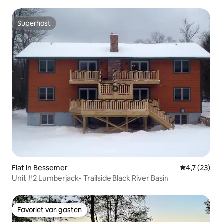
Superhost
Superhost
Flat in Bessemer
Gemiddelde 
4,7 (23)
Unit #2 Lumberjack- Trailside Black River Basin
Favoriet van gasten
Favoriet van gasten