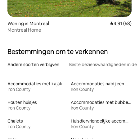
Woning in Montreal
Gemiddelde be
4,91 (58)
Montreal Home
Bestemmingen om te verkennen
Andere soorten verblijven
Beste bezienswaardigheden in de 
Accommodaties met kajak
Accommodaties nabij een meer
Iron County
Iron County
Houten huisjes
Accommodaties met bubbelbad
Iron County
Iron County
Chalets
Huisdiervriendelijke accommodaties
Iron County
Iron County