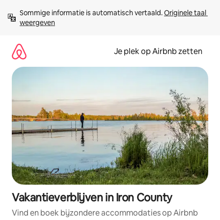
Ga
Sommige informatie is automatisch vertaald. 
Originele taal 
direct
weergeven
naar
inhoud
Je plek op Airbnb zetten
Vakantieverblijven in Iron County
Vind en boek bijzondere accommodaties op Airbnb