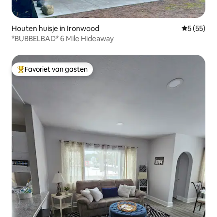
Houten huisje in Ironwood
Gemiddelde
5 (55)
*BUBBELBAD* 6 Mile Hideaway
Favoriet van gasten
Topfavoriet van gasten