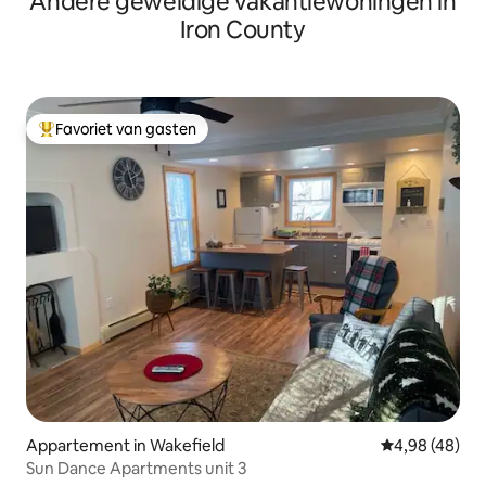
Andere geweldige vakantiewoningen in
Iron County
Favoriet van gasten
Topfavoriet van gasten
Appartement in Wakefield
Gemiddelde be
4,98 (48)
Sun Dance Apartments unit 3