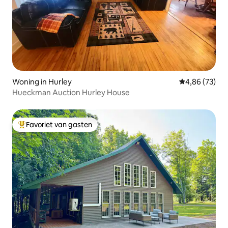
Woning in Hurley
Gemiddelde be
4,86 (73)
Hueckman Auction Hurley House
Favoriet van gasten
Topfavoriet van gasten