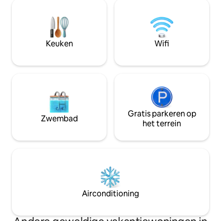
paden als je liever de dag doorbrengt op
lanceerplatform v
de paden. We hebben meerdere
terwijl je de hele
plekken om te mountainbiken of te
verkent.
kajakken. We hebben meer dingen om
te doen vermeld in ons gedeelte met
Keuken
Wifi
details! Voel je vrij om me een bericht te
sturen met vragen.
Gratis parkeren op
Zwembad
het terrein
Airconditioning