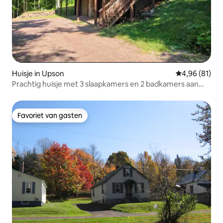
Huisje in Upson
Gemiddelde be
4,96 (81)
Prachtig huisje met 3 slaapkamers en 2 badkamers aan
het meer.
Favoriet van gasten
Favoriet van gasten