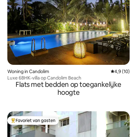
Woning in Candolim
Gemiddelde b
4,9 (10)
Luxe 6BHK-villa op Candolim Beach
Flats met bedden op toegankelijke
hoogte
Favoriet van gasten
Topfavoriet van gasten