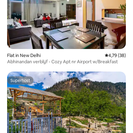
Flat in New Delhi
Gemiddelde be
4,79 (38)
Abhinandan verblijf - Cozy Apt nr Airport w/Breakfast
Superhost
Superhost