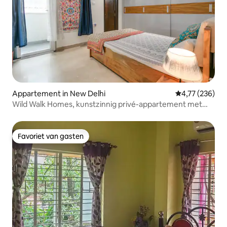
Appartement in New Delhi
Gemiddelde beo
4,77 (236)
Wild Walk Homes, kunstzinnig privé-appartement met
airco en BT
Favoriet van gasten
Favoriet van gasten