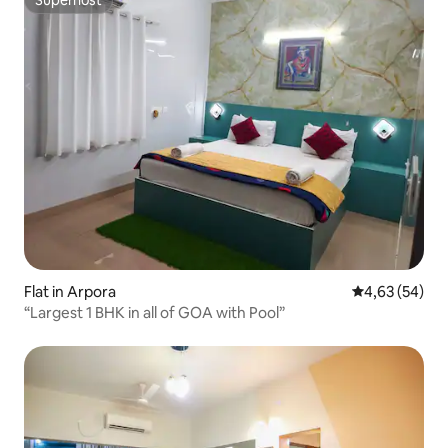
Superhost
Superhost
Flat in Arpora
Gemiddelde be
4,63 (54)
“Largest 1 BHK in all of GOA with Pool”