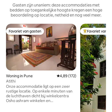
Gasten zijn unaniem: deze accommodaties met
bedden op toegankelijke hoogte kregen een hoge
beoordeling op locatie, netheid en nog veel meer.
Favoriet van gasten
Favoriet van g
Favoriet van gasten
Topfavoriet van 
Woning in Pune
Gemiddelde beoordeling van 4,8
4,89 (172)
Atithi
Onze accommodatie ligt op een zeer
rustige locatie. Op enkele minuten van
de luchthaven dicht bij winkelcentra
Osho ashram winkelen en
bezienswaardigheden en goede
restaurants en pubs . ..het is een deel