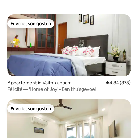
Favoriet van gasten
Favoriet van gasten
Appartement in Vaithikuppam
Gemiddelde beo
4,84 (378)
Félicité — 'Home of Joy' - Een thuisgevoel
Favoriet van gasten
Favoriet van gasten