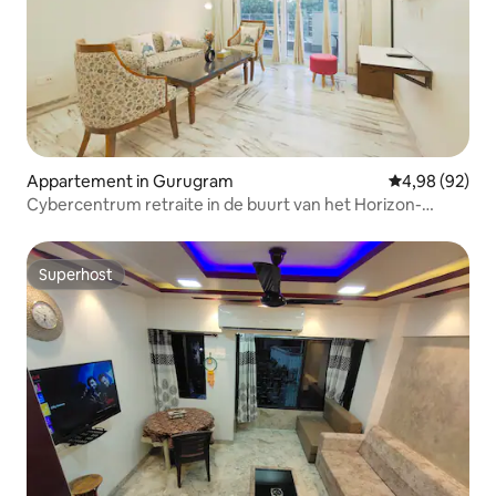
Appartement in Gurugram
Gemiddelde be
4,98 (92)
Cybercentrum retraite in de buurt van het Horizon-
centrum
Superhost
Superhost