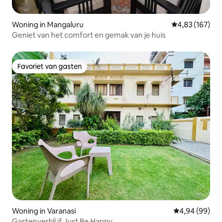
Woning in Mangaluru
Gemiddelde beo
4,83 (167)
Geniet van het comfort en gemak van je huis
Favoriet van gasten
Favoriet van gasten
Woning in Varanasi
Gemiddelde be
4,94 (99)
Gastenverblijf Just Be Happy