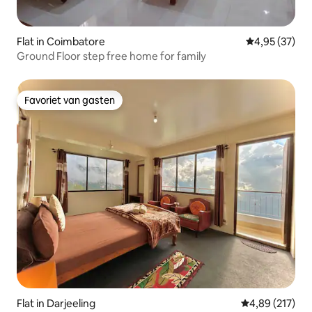
Flat in Coimbatore
Gemiddelde be
4,95 (37)
Ground Floor step free home for family
Favoriet van gasten
Favoriet van gasten
Flat in Darjeeling
Gemiddelde beo
4,89 (217)