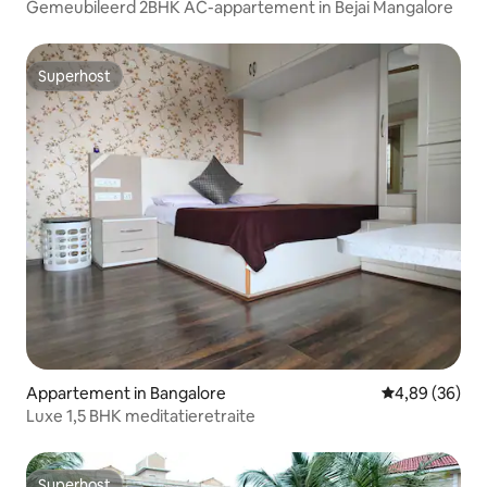
Gemeubileerd 2BHK AC-appartement in Bejai Mangalore
Superhost
Superhost
Appartement in Bangalore
Gemiddelde be
4,89 (36)
Luxe 1,5 BHK meditatieretraite
Superhost