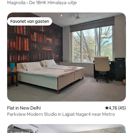
Magnolia • De 1BHK Himalaya-uitje
Favoriet van gasten
Favoriet van gasten
Flat in New Delhi
Gemiddelde be
4,76 (45)
Parkview Modern Studio in Lajpat Nagar4 near Metro