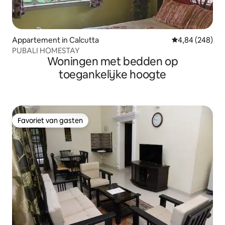
Appartement in Calcutta
Gemiddelde beo
4,84 (248)
PUBALI HOMESTAY
Woningen met bedden op
toegankelijke hoogte
Favoriet van gasten
Favoriet van gasten