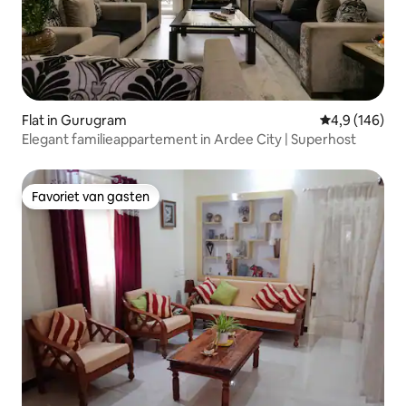
Flat in Gurugram
Gemiddelde be
4,9 (146)
Elegant familieappartement in Ardee City | Superhost
Favoriet van gasten
Favoriet van gasten