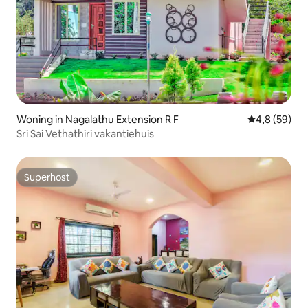
Woning in Nagalathu Extension R F
Gemiddelde b
4,8 (59)
Sri Sai Vethathiri vakantiehuis
Superhost
Superhost