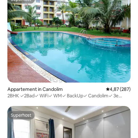
Superhost
Appartement in Candolim
Gemiddelde beo
4,87 (287)
2BHK ✓2Bad✓ WiFi✓ WM✓ BackUp✓ Candolim✓ 3e
bovenste verdieping
Superhost
Superhost