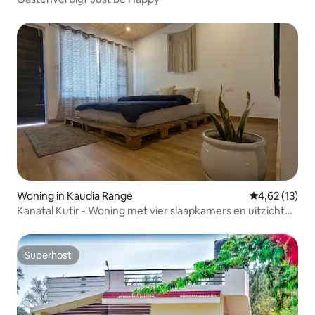
Woning in Kaudia Range
Gemiddelde be
4,62 (13)
Kanatal Kutir - Woning met vier slaapkamers en uitzicht
op de gletsjer
Superhost
Superhost