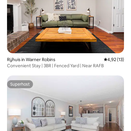
Rijhuis in Warner Robins
Gemiddelde be
4,92 (13)
Convenient Stay | 3BR | Fenced Yard | Near RAFB
Superhost
Superhost