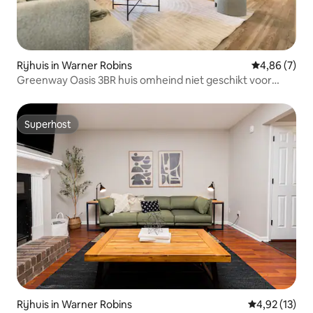
Rijhuis in Warner Robins
Gemiddelde b
4,86 (7)
Greenway Oasis 3BR huis omheind niet geschikt voor
CBD/afb
Superhost
Superhost
Rijhuis in Warner Robins
Gemiddelde be
4,92 (13)