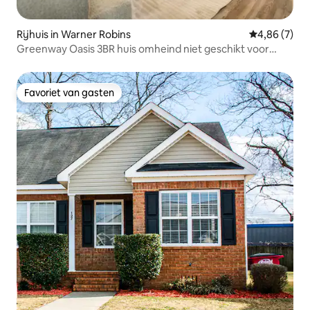
Rijhuis in Warner Robins
Gemiddelde b
4,86 (7)
Greenway Oasis 3BR huis omheind niet geschikt voor
CBD/afb
Favoriet van gasten
Favoriet van gasten