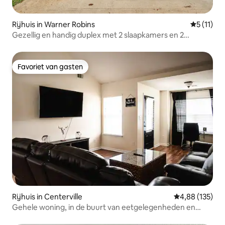
Rijhuis in Warner Robins
Gemiddeld
5 (11)
Gezellig en handig duplex met 2 slaapkamers en 2
badkamers
Favoriet van gasten
Favoriet van gasten
Rijhuis in Centerville
Gemiddelde beo
4,88 (135)
Gehele woning, in de buurt van eetgelegenheden en
winkels, queensize bedden