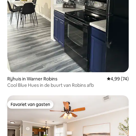
Rijhuis in Warner Robins
Gemiddelde be
4,99 (74)
Cool Blue Hues in de buurt van Robins afb
Favoriet van gasten
Favoriet van gasten