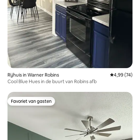
Rijhuis in Warner Robins
Gemiddelde be
4,99 (74)
Cool Blue Hues in de buurt van Robins afb
Favoriet van gasten
Favoriet van gasten