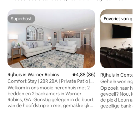
Superhost
Favoriet van gas
Superhost
Favoriet van gas
Rijhuis in Warner Robins
Gemiddelde beoordeling van 4,
4,88 (86)
Rijhuis in Centervi
Comfort Stay | 2BR 2BA | Private Patio |
Gehele woning, in
Near RAFB
eetgelegenheden 
Welkom in ons mooie herenhuis met 2
Op zoek naar het t
bedden
bedden en 2 badkamers in Warner
gevoel!? Nou, kijk 
Robins, GA. Gunstig gelegen in de buurt
de plek! Leun acht
van de hoofdstrip en met gemakkelijke
gezellige bank en 
toegang van de I75, garandeert het een
Heb je honger? Ki
ontspannen en probleemloos verblijf.
ketenrestaurants 
De goed ontworpen indeling zorgt voor
kilometer afstand. - 6,6 mijl rijden naa
een comfortabele sfeer en er is snelle
Robins Air Force B
wifi. Geniet van gratis
Mall/Crunch Gym 1