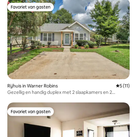
Favoriet van gasten
Favoriet van gasten
Rijhuis in Warner Robins
Gemiddeld
5 (11)
Gezellig en handig duplex met 2 slaapkamers en 2
badkamers
Favoriet van gasten
Favoriet van gasten