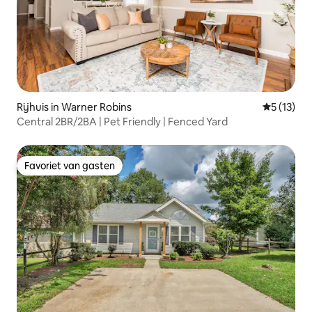
Rijhuis in Warner Robins
Gemiddeld
5 (13)
Central 2BR/2BA | Pet Friendly | Fenced Yard
Favoriet van gasten
Favoriet van gasten