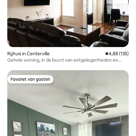
Rijhuis in Centerville
Gemiddelde beo
4,88 (135)
Gehele woning, in de buurt van eetgelegenheden en
winkels, queensize bedden
Favoriet van gasten
Favoriet van gasten