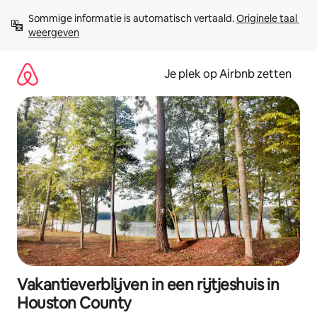
Ga
Sommige informatie is automatisch vertaald. 
Originele taal 
direct
weergeven
naar
inhoud
Je plek op Airbnb zetten
Vakantieverblijven in een rijtjeshuis in
Houston County