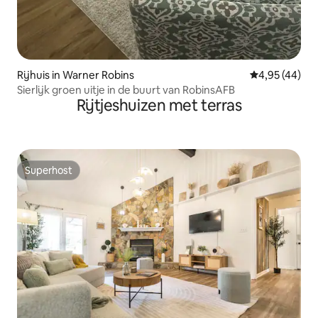
Rijhuis in Warner Robins
Gemiddelde be
4,95 (44)
Sierlijk groen uitje in de buurt van RobinsAFB
Rijtjeshuizen met terras
Superhost
Superhost