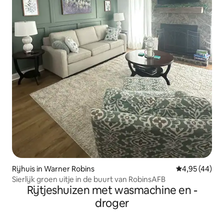
Rijhuis in Warner Robins
Gemiddelde be
4,95 (44)
Sierlijk groen uitje in de buurt van RobinsAFB
Rijtjeshuizen met wasmachine en -
droger