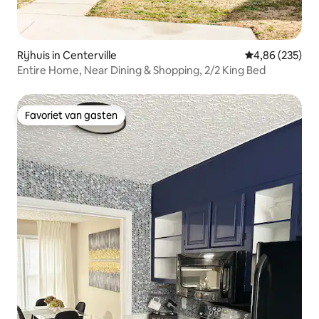
Rijhuis in Centerville
Gemiddelde beo
4,86 (235)
Entire Home, Near Dining & Shopping, 2/2 King Bed
Favoriet van gasten
Favoriet van gasten