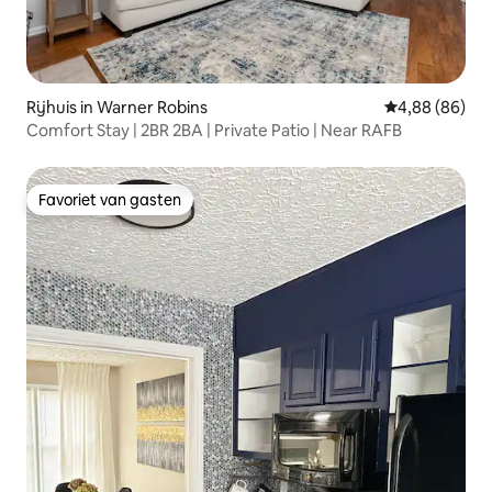
Rijhuis in Warner Robins
Gemiddelde be
4,88 (86)
Comfort Stay | 2BR 2BA | Private Patio | Near RAFB
Favoriet van gasten
Favoriet van gasten