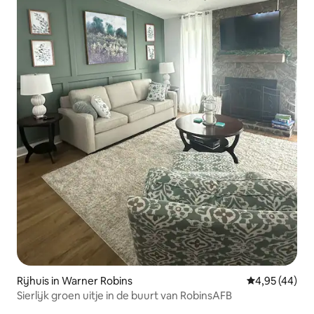
Rijhuis in Warner Robins
Gemiddelde be
4,95 (44)
Sierlijk groen uitje in de buurt van RobinsAFB