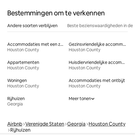
Bestemmingen om te verkennen
Andere soorten verblijven
Beste bezienswaardigheden in de 
Accommodaties met een zwembad
Gezinsvriendelijke accommodaties
Houston County
Houston County
Appartementen
Huisdiervriendelijke accommodaties
Houston County
Houston County
Woningen
Accommodaties met ontbijt
Houston County
Houston County
Rijhuizen
Meer tonen
Georgia
Airbnb
Verenigde Staten
Georgia
Houston County
Rijhuizen