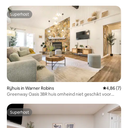
Superhost
Superhost
Rijhuis in Warner Robins
Gemiddelde b
4,86 (7)
Greenway Oasis 3BR huis omheind niet geschikt voor
CBD/afb
Superhost
Superhost