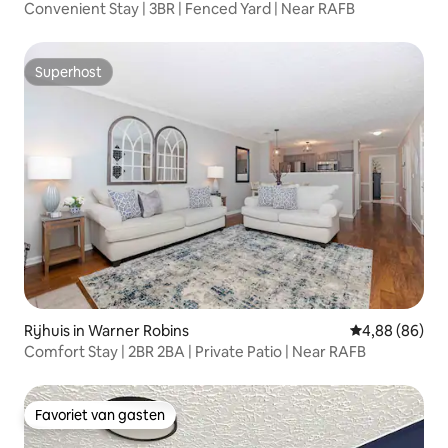
Convenient Stay | 3BR | Fenced Yard | Near RAFB
Superhost
Superhost
Rijhuis in Warner Robins
Gemiddelde be
4,88 (86)
Comfort Stay | 2BR 2BA | Private Patio | Near RAFB
Favoriet van gasten
Favoriet van gasten