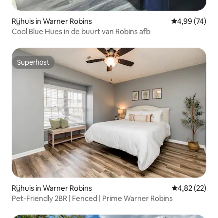
Rijhuis in Warner Robins
Gemiddelde be
4,99 (74)
Cool Blue Hues in de buurt van Robins afb
Superhost
Superhost
Rijhuis in Warner Robins
Gemiddelde be
4,82 (22)
Pet-Friendly 2BR | Fenced | Prime Warner Robins