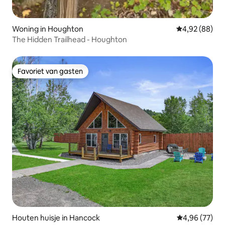
Woning in Houghton
Gemiddelde be
4,92 (88)
The Hidden Trailhead - Houghton
Favoriet van gasten
Favoriet van gasten
Houten huisje in Hancock
Gemiddelde be
4,96 (77)