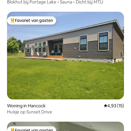
Blokhut bij Portage Lake • Sauna • Dicht bij MTU
Favoriet van gasten
Topfavoriet van gasten
Woning in Hancock
Gemiddelde be
4,93 (15)
Huisje op Sunset Drive
Favoriet van gasten