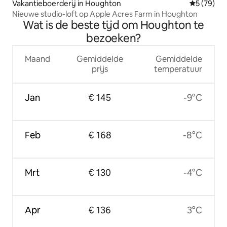
Vakantieboerderij in Houghton
Gemiddelde
5 (79)
Nieuwe studio-loft op Apple Acres Farm in Houghton
Wat is de beste tijd om Houghton te
bezoeken?
Maand
Gemiddelde
Gemiddelde
prijs
temperatuur
Jan
€ 145
-9°C
Feb
€ 168
-8°C
Mrt
€ 130
-4°C
Apr
€ 136
3°C