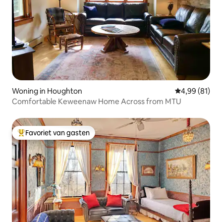
Woning in Houghton
Gemiddelde be
4,99 (81)
Comfortable Keweenaw Home Across from MTU
Favoriet van gasten
Topfavoriet van gasten