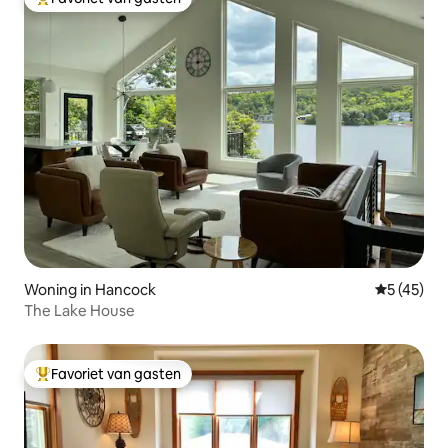
Topfavoriet van gasten
Woning in Hancock
Gemiddelde
5 (45)
The Lake House
Favoriet van gasten
Topfavoriet van gasten