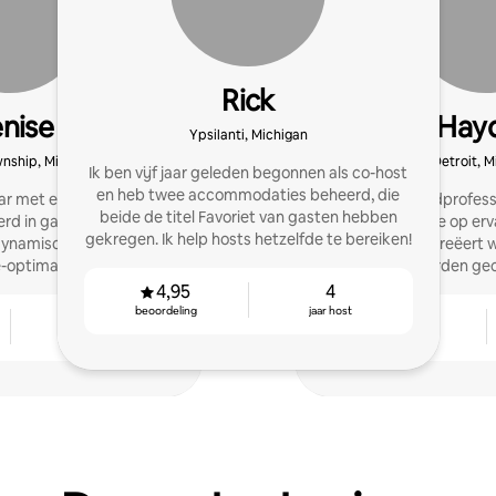
Rick
nise
Hay
Ypsilanti, Michigan
nship, Michigan
Detroit, M
Ik ben vijf jaar geleden begonnen als co-host
en heb twee accommodaties beheerd, die
aar met een beoordeling
Een vastgoedprofess
beide de titel Favoriet van gasten hebben
erd in gasttevredenheid,
generatie die op er
gekregen. Ik help hosts hetzelfde te bereiken!
ynamische tarieven en
verblijven creëert 
-optimalisatie.
gastvrijheid worden gec
vijfsterrenrecensies e
4,95
4
gast
beoordeling
jaar host
7
4,96
jaar host
beoordeling