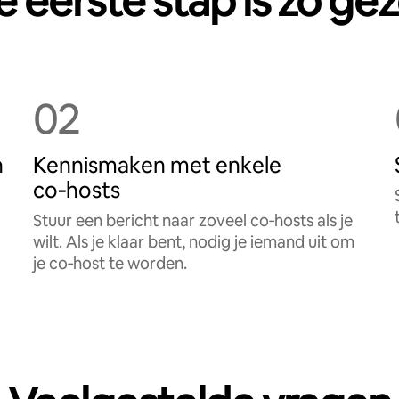
 eerste stap is zo ge
02
n
Kennismaken met enkele
co‑hosts
Stuur een bericht naar zoveel co‑hosts als je
wilt. Als je klaar bent, nodig je iemand uit om
je co‑host te worden.