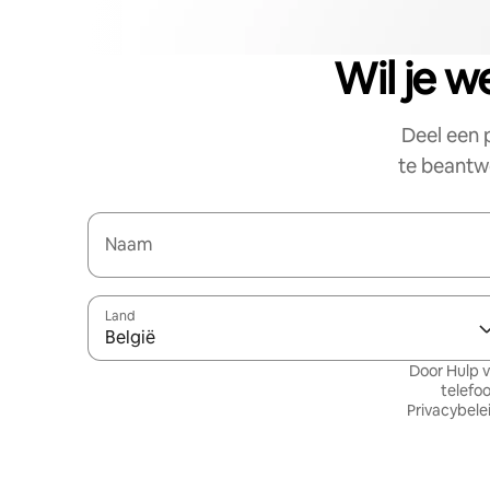
Wil je w
Deel een 
te beantwo
Naam
Land
België
Door Hulp v
telefo
Privacybele