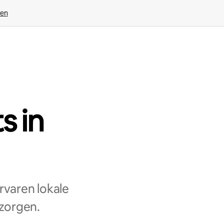
ven
s in
rvaren lokale
 zorgen.