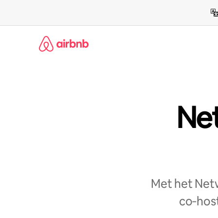
Ga
direct
naar
inhoud
Net
Met het Netw
co‑host