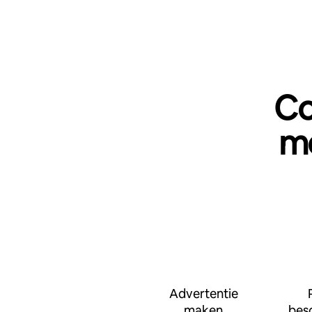
Co
me
Advertentie
maken
bes