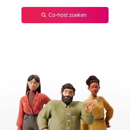
Co‑host zoeken