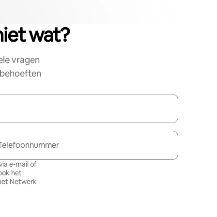
niet wat?
ele vragen
e behoeften
Telefoonnummer
ia e-mail of
ook het
het Netwerk