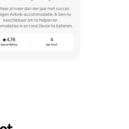
eheer al meer dan vier jaar met succes
eigen Airbnb-accommodatie. Ik ben nu
beschikbaar om te helpen en
odaties in en rond Devon te beheren.
4,76
4
beoordeling
jaar host