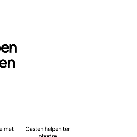
pen
oen
e met
Gasten helpen ter
plaatse