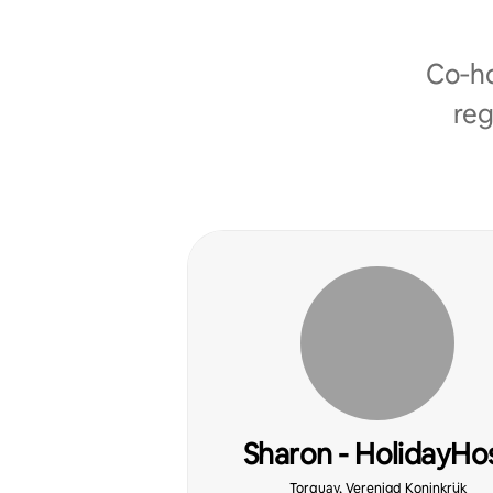
Co‑ho
reg
Sharon - HolidayHo
Torbay
Torquay, Verenigd Koninkrijk