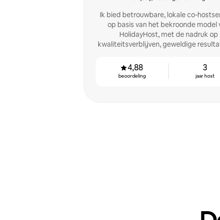
Ik bied betrouwbare, lokale co-hostse
op basis van het bekroonde model 
HolidayHost, met de nadruk op
kwaliteitsverblijven, geweldige result
succes voor de community.
4,88
3
beoordeling
jaar host