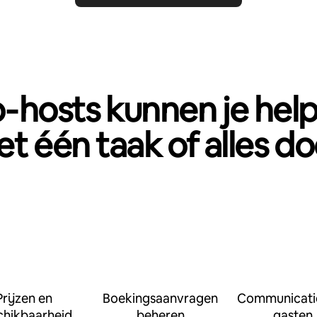
‑hosts kunnen je hel
t één taak of alles d
Prijzen en
Boekingsaanvragen
Communicati
chikbaarheid
beheren
gasten