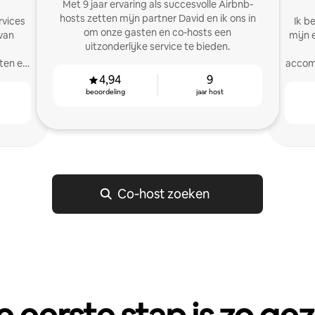
Met 9 jaar ervaring als succesvolle Airbnb-
hosts zetten mijn partner David en ik ons in
rvices
Ik b
om onze gasten en co-hosts een
van
mijn 
uitzonderlijke service te bieden.
aten en
accomm
4,94
9
beoordeling
jaar host
Co‑host zoeken