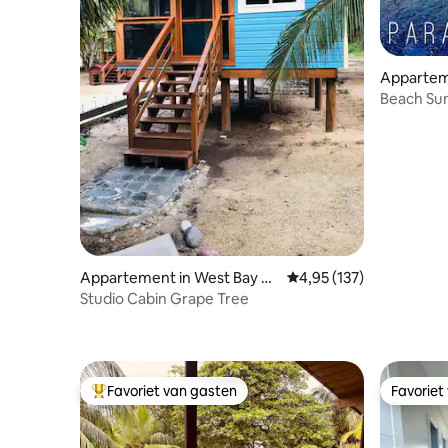
Apparteme
Beach Sun
locatie!
Appartement in West Bay Ro
Gemiddelde beoordeling
4,95 (137)
ad,
Studio Cabin Grape Tree
Favoriet van gasten
Favoriet
Topfavoriet van gasten
Favoriet