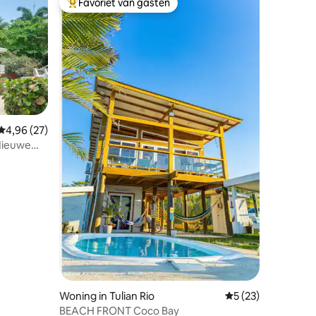
Favoriet van gasten
Topfavoriet van gasten
Gemiddelde beoordeling van 4,96 op 5, 27 recensies
4,96 (27)
 Nieuwe
ecensies
Woning in Tulian Rio
Gemiddelde beoord
5 (23)
BEACH FRONT Coco Bay