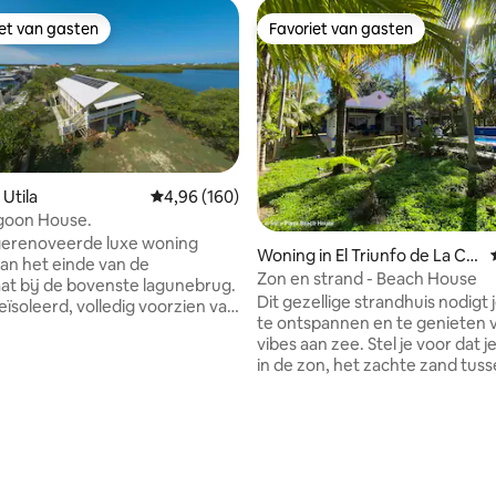
iet van gasten
Favoriet van gasten
iet van gasten
Favoriet van gasten
eling van 5 op 5, 7 recensies
Utila
Gemiddelde beoordeling van 4,96 op 5, 160 r
4,96 (160)
goon House.
gerenoveerde luxe woning
Woning in El Triunfo de La Cr
an het einde van de
uz
Zon en strand - Beach House
at bij de bovenste lagunebrug.
Dit gezellige strandhuis nodigt 
eïsoleerd, volledig voorzien van
te ontspannen en te genieten 
ioning en energiezuinig.
vibes aan zee. Stel je voor dat 
naar de Amerikaanse
in de zon, het zachte zand tuss
de Korte wandeling naar
tenen voelt en luistert naar het
 duikcentra, restaurants, bars
rustgevende geluid van de golv
-grid op zonne-
naar binnen rollen. Dit charmante huis
biedt alle moderne gemakken d
 en omheind
nodig hebt voor een ontspannen
mangroven
waaronder een volledig uitger
t. Ruime tuin met