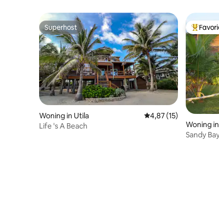
Superhost
Favor
Superhost
Topfavor
Woning in Utila
Gemiddelde beoordelin
4,87 (15)
Woning in 
Life 's A Beach
Sandy Ba