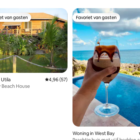
iet van gasten
Favoriet van gasten
iet van gasten
Favoriet van gasten
g van 4,87 op 5, 15 recensies
Utila
Gemiddelde beoordeling van 4,96 op 5, 57 r
4,96 (57)
y Beach House
Woning in West Bay
Prachtig huis met vijf bedden 