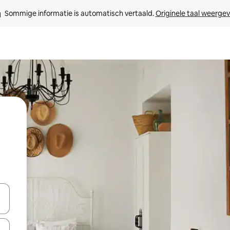
Sommige informatie is automatisch vertaald. 
Originele taal weerge
een keuze met je de pijltjestoetsen omhoog en omlaag, óf door te tikk