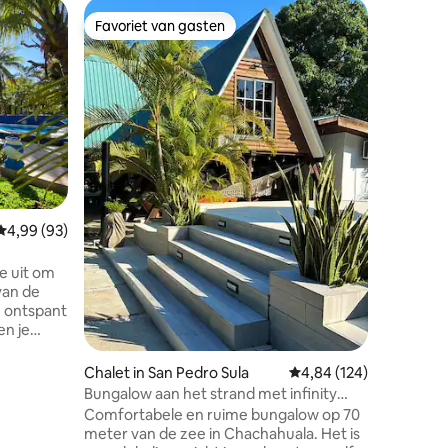
Houten h
Favoriet van gasten
Favor
Favoriet van gasten
Topfavo
duras
Roatan 
privéstr
Je eigen 
adembene
huis dire
zandstran
oceaan en
een veil
Rock. Hut heeft 2 slaapkamers elk 1
ecensies
queensize
aircondit
Gemiddelde beoordeling van 4,99 op 5, 93 recensies
4,99 (93)
keuken, 
ander ke
warm wat
je uit om
wifi str
van de
veranda grill paddlebo
je ontspant
snorkelui
en je
en die
Chalet in San Pedro Sula
Gemiddelde beoordeling
4,84 (124)
Bungalow aan het strand met infinity
ie je
pool
Comfortabele en ruime bungalow op 70
 verblijf,
meter van de zee in Chachahuala. Het is
uste