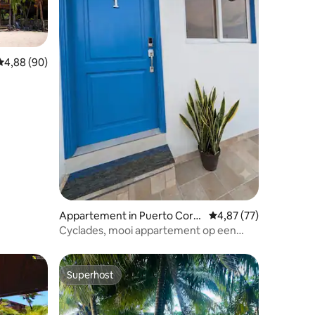
ecensies
Gemiddelde beoordeling van 4,88 op 5, 90 recensies
4,88 (90)
Appartement in Puerto Cort
Gemiddelde beoordelin
4,87 (77)
es
Cyclades, mooi appartement op een
uitstekende locatie
Superhost
Superhost