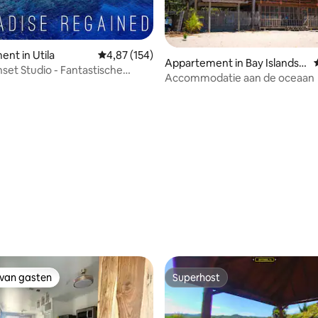
nt in Utila
Gemiddelde beoordeling van 4,87 op 5, 154 r
4,87 (154)
Appartement in Bay Islands
set Studio - Fantastische
Department
Accommodatie aan de oceaan
 van 4,95 op 5, 137 recensies
 van gasten
Superhost
 van gasten
Superhost