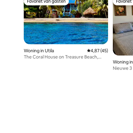
Favoriet van gasten
Favoriet
Favoriet van gasten
Favoriet
Woning in Utila
Gemiddelde beoordelin
4,87 (45)
The Coral House on Treasure Beach,
Woning in
Utila
Nieuwe 3 
Roatan Is