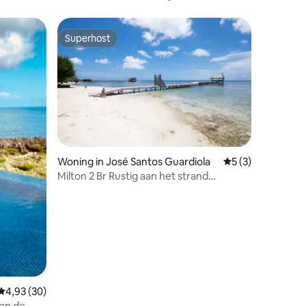
Superhost
Superhost
Woning in José Santos Guardiola
Gemiddelde beoor
5 (3)
ecensies
Milton 2 Br Rustig aan het strand
Zwembad Aanlegsteiger
Gemiddelde beoordeling van 4,93 op 5, 30 recensies
4,93 (30)
aan de