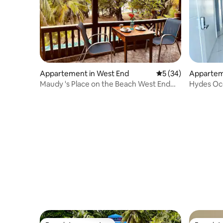
Appartement in West End
Gemiddelde beoorde
5 (34)
Apparteme
Maudy 's Place on the Beach West End
Hydes Oc
/Roatan