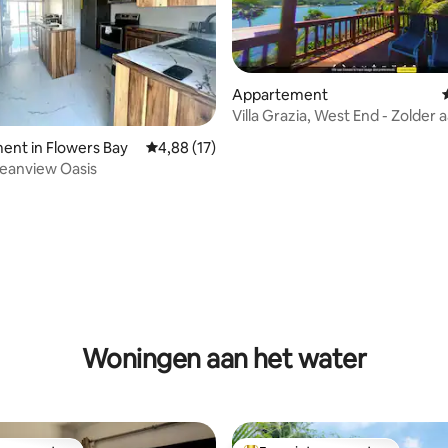
Appartement
Villa Grazia, West End - Zolder 
oceaan
ling van 5 op 5, 34 recensies
nt in Flowers Bay
Gemiddelde beoordeling van 4,88 op 5, 17 r
4,88 (17)
eanview Oasis
Woningen aan het water