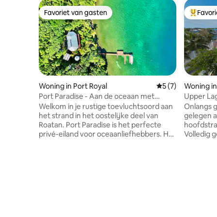
Favoriet van gasten
Favor
Favoriet van gasten
Topfavor
Woning in Port Royal
Gemiddelde beoord
5 (7)
Woning in 
Port Paradise - Aan de oceaan met
Upper La
privéstrand en steiger
Welkom in je rustige toevluchtsoord aan
Onlangs 
het strand in het oostelijke deel van
gelegen a
Roatan. Port Paradise is het perfecte
hoofdstra
privé-eiland voor oceaanliefhebbers. Het
Volledig g
biedt directe toegang tot duiken en
aircondit
snorkelen van wereldklasse bij Cow &
Gebouwd 
Calf, waar je kunt zwemmen met een
gebouwco
levendige mix van vissen en ander
populaire
geweldig zeeleven in het kristalheldere
en Bando Beach. Off
Caribische water. Geniet van het gemak
energie. Twee ruime veranda 's. Eigen
van airconditioning, snelle wifi, hulp bij
watertoevoer. Omheind
vervoer en persoonlijke tips van de
voor privacy. Omzoomd met 
lokale bevolking voor een onvergetelijk
aan de lagunekan