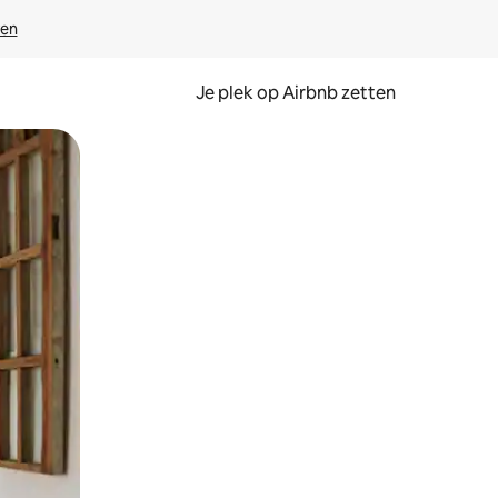
ven
Je plek op Airbnb zetten
en of swipen.