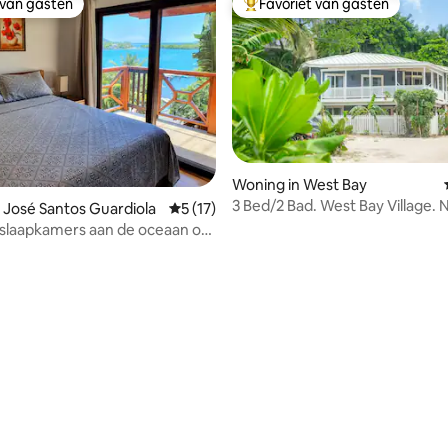
 van gasten
Favoriet van gasten
 van gasten
Topfavoriet van gasten
g van 4,87 op 5, 45 recensies
Woning in West Bay
3 Bed/2 Bad. West Bay Village.
 José Santos Guardiola
Gemiddelde beoordeling van 5 op 5, 17 r
5 (17)
generator
slaapkamers aan de oceaan op
land