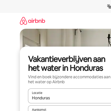
Ga
direct
naar
inhoud
Vakantieverblijven aan
het water in Honduras
Vind en boek bijzondere accommodaties aan
het water op Airbnb
Locatie
Wanneer er resultaten beschikbaar zijn, maak je 
Aankomst