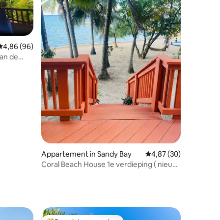
Gemiddelde beoordeling van 4,86 op 5, 96 recensies
4,86 (96)
aan de
ecensies
Appartement in Sandy Bay
Gemiddelde beoordelin
4,87 (30)
Coral Beach House 1e verdieping ( nieuw
gebouw)