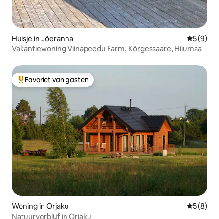
Huisje in Jõeranna
Gemiddeld
5 (9)
Vakantiewoning Viinapeedu Farm, Kõrgessaare, Hiiumaa
Favoriet van gasten
Topfavoriet van gasten
Woning in Orjaku
Gemiddeld
5 (8)
Natuurverblijf in Orjaku