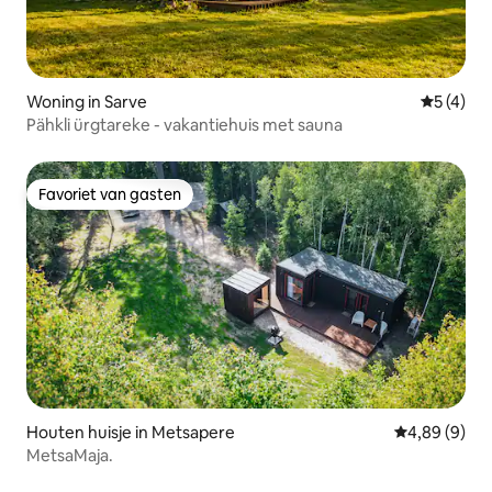
Woning in Sarve
Gemiddeld
5 (4)
Pähkli ürgtareke - vakantiehuis met sauna
Favoriet van gasten
Favoriet van gasten
Houten huisje in Metsapere
Gemiddelde b
4,89 (9)
MetsaMaja.