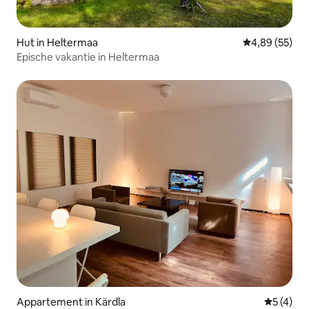
Hut in Heltermaa
Gemiddelde be
4,89 (55)
Epische vakantie in Heltermaa
Appartement in Kärdla
Gemiddeld
5 (4)