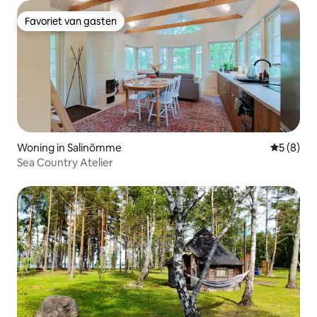
Favoriet van gasten
Favoriet van gasten
Woning in Salinõmme
Gemiddeld
5 (8)
Sea Country Atelier