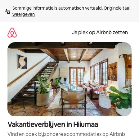
Ga
Sommige informatie is automatisch vertaald. 
Originele taal 
direct
weergeven
naar
inhoud
Je plek op Airbnb zetten
Vakantieverblijven in Hiiumaa
Vind en boek bijzondere accommodaties op Airbnb