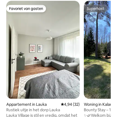
Favoriet van gasten
Superhost
Favoriet van gasten
Superhost
Appartement in Lauka
Gemiddelde beoordeling van 4,
4,94 (32)
Woning in Kalana
Rustiek uitje in het dorp Lauka
Bounty Stay – 15 
Kalana ÄÄR en Hõ
Lauka Village is stil en vredig, omdat het
✨🌿Welkom bij Bo