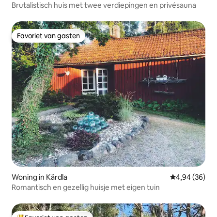
Brutalistisch huis met twee verdiepingen en privésauna
Favoriet van gasten
Favoriet van gasten
Woning in Kärdla
Gemiddelde be
4,94 (36)
Romantisch en gezellig huisje met eigen tuin