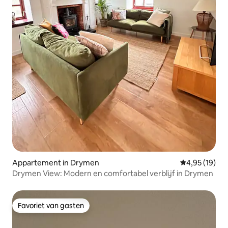
Appartement in Drymen
Gemiddelde be
4,95 (19)
Drymen View: Modern en comfortabel verblijf in Drymen
Favoriet van gasten
Favoriet van gasten