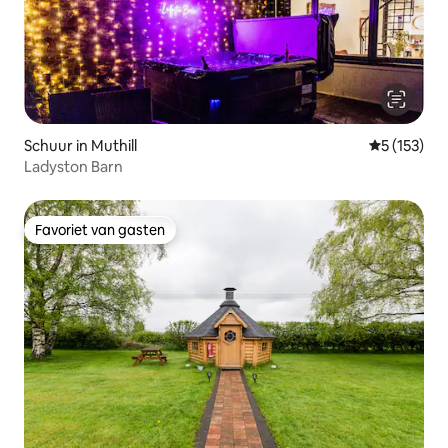
Schuur in Muthill
Gemiddelde 
5 (153)
Ladyston Barn
Favoriet van gasten
Favoriet van gasten