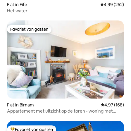
Flat in Fife
Gemiddelde beo
4,99 (262)
Het water
Favoriet van gasten
Favoriet van gasten
Flat in Birnam
Gemiddelde beo
4,97 (168)
Appartement met uitzicht op de toren - woning met
twee slaapkamers op de binnenplaats
Favoriet van gasten