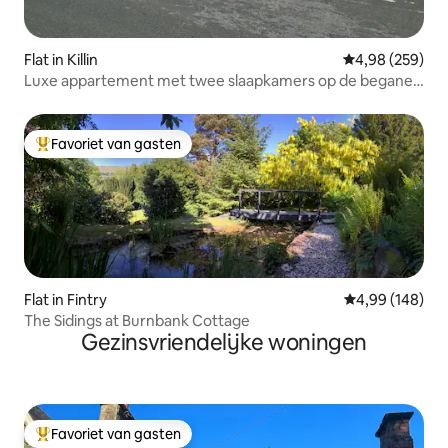
Flat in Killin
Gemiddelde beo
4,98 (259)
Luxe appartement met twee slaapkamers op de begane
grond in Killin
Favoriet van gasten
Topfavoriet van gasten
Flat in Fintry
Gemiddelde beo
4,99 (148)
The Sidings at Burnbank Cottage
Gezinsvriendelijke woningen
Favoriet van gasten
Topfavoriet van gasten