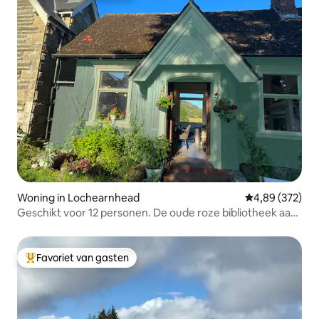
Woning in Lochearnhead
Gemiddelde beo
4,89 (372)
Geschikt voor 12 personen. De oude roze bibliotheek aan
het meer en de rivier
Favoriet van gasten
Topfavoriet van gasten