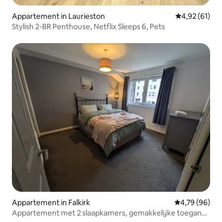
Appartement in Laurieston
Gemiddelde be
4,92 (61)
Stylish 2-BR Penthouse, Netflix Sleeps 6, Pets
Appartement in Falkirk
Gemiddelde be
4,79 (96)
Appartement met 2 slaapkamers, gemakkelijke toegang