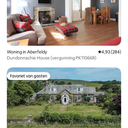
Woning in Aberfeldy
Gemiddelde beo
4,93 (284)
Dundonnachie House (vergunning PK11066R)
Favoriet van gasten
Favoriet van gasten