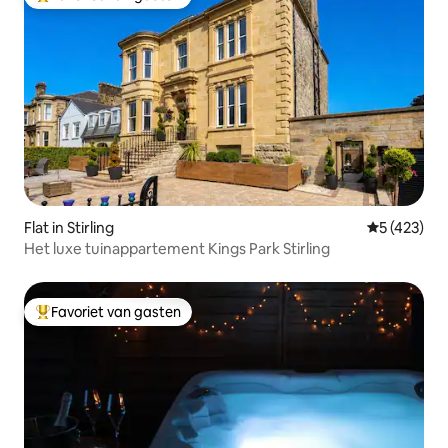
Topfavoriet van gasten
Flat in Stirling
Gemiddelde 
5 (423)
Het luxe tuinappartement Kings Park Stirling
Favoriet van gasten
Topfavoriet van gasten