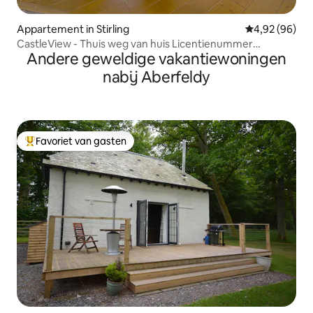
Appartement in Stirling
Gemiddelde be
4,92 (96)
CastleView - Thuis weg van huis Licentienummer
Andere geweldige vakantiewoningen
ST00744F
nabij Aberfeldy
Favoriet van gasten
Topfavoriet van gasten