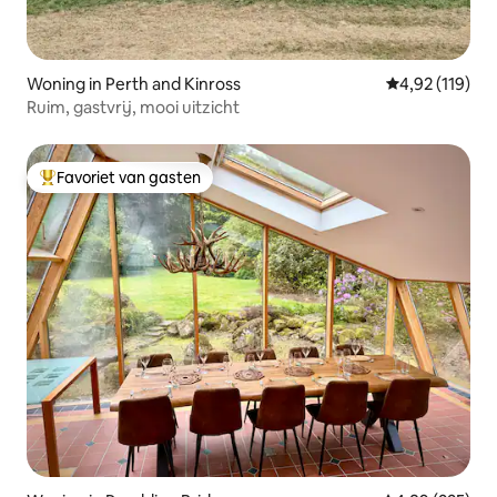
Woning in Perth and Kinross
Gemiddelde beo
4,92 (119)
Ruim, gastvrij, mooi uitzicht
Favoriet van gasten
Topfavoriet van gasten