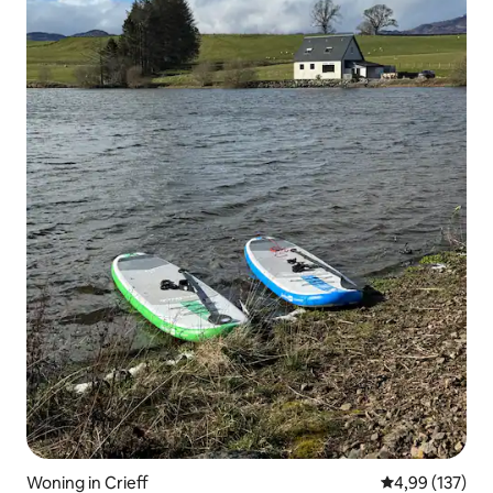
Woning in Crieff
Gemiddelde beo
4,99 (137)