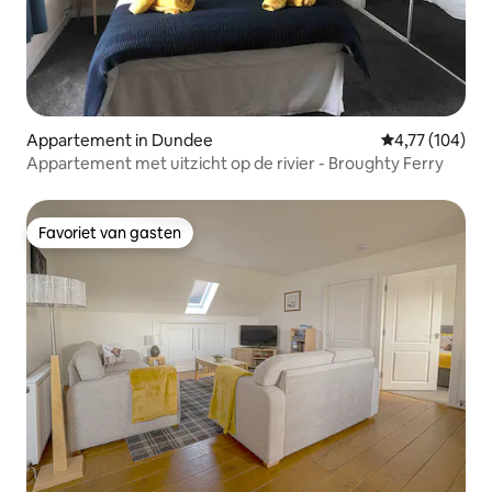
Appartement in Dundee
Gemiddelde beo
4,77 (104)
Appartement met uitzicht op de rivier - Broughty Ferry
Favoriet van gasten
Favoriet van gasten