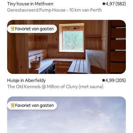
Tiny house in Methven
Gemiddelde beo
4,97 (582)
Gerestaureerd Pump House - 10 km van Perth
Favoriet van gasten
Topfavoriet van gasten
Huisje in Aberfeldy
Gemiddelde beo
4,99 (205)
The Old Kennels @ Milton of Cluny (met sauna)
Favoriet van gasten
Topfavoriet van gasten