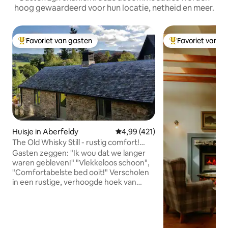
hoog gewaardeerd voor hun locatie, netheid en meer.
Favoriet van gasten
Favoriet van g
Topfavoriet van gasten
Topfavoriet van 
Huisje in Aberfeldy
Gemiddelde beoordeling van 4,9
4,99 (421)
The Old Whisky Still - rustig comfort!
PK11599F
Gasten zeggen: "Ik wou dat we langer
waren gebleven!" "Vlekkeloos schoon",
"Comfortabelste bed ooit!" Verscholen
in een rustige, verhoogde hoek van
Weem, is de gerenoveerde Old Whisky
Still een prachtig gewelfd huisje met
balken. Zeer goed uitgerust en een
ideale uitvalsbasis voor rust en