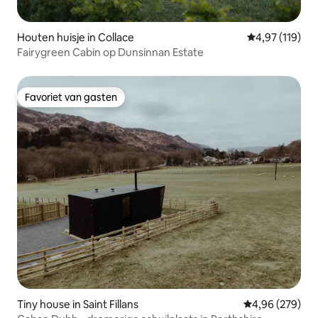
Houten huisje in Collace
Gemiddelde beo
4,97 (119)
Fairygreen Cabin op Dunsinnan Estate
Favoriet van gasten
Favoriet van gasten
Tiny house in Saint Fillans
Gemiddelde beo
4,96 (279)