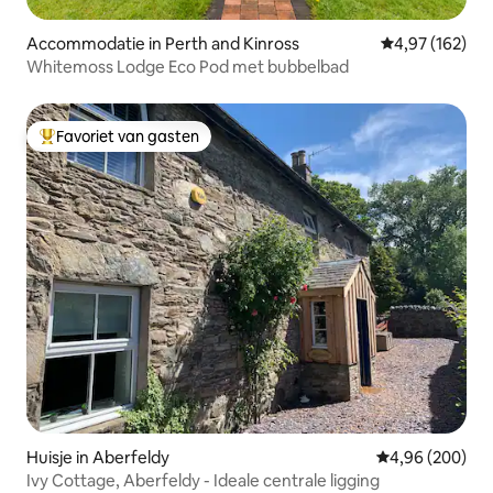
Accommodatie in Perth and Kinross
Gemiddelde beo
4,97 (162)
Whitemoss Lodge Eco Pod met bubbelbad
Favoriet van gasten
Topfavoriet van gasten
Huisje in Aberfeldy
Gemiddelde beo
4,96 (200)
Ivy Cottage, Aberfeldy - Ideale centrale ligging