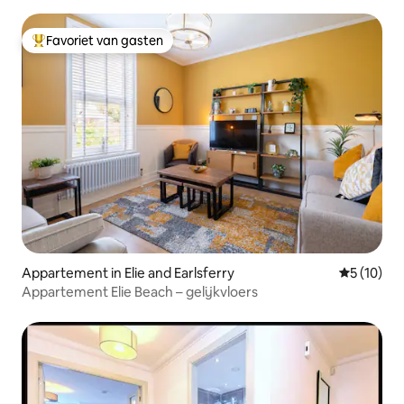
tot Edinburgh en Glasgow
Favoriet van gasten
Topfavoriet van gasten
Appartement in Elie and Earlsferry
Gemiddelde
5 (10)
Appartement Elie Beach – gelijkvloers