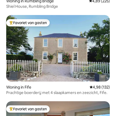
Woning in Rumbling Bridge
Gemiddelde beo
4,89 (225)
Shiel House, Rumbling Bridge
Favoriet van gasten
Topfavoriet van gasten
Woning in Fife
Gemiddelde beo
4,98 (132)
Prachtige boerderij met 4 slaapkamers en zeezicht, Fife.
Favoriet van gasten
Topfavoriet van gasten