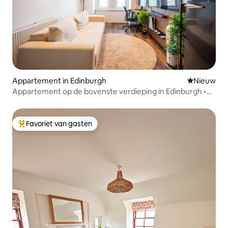
Appartement in Edinburgh
Nieuwe ac
Nieuw
Appartement op de bovenste verdieping in Edinburgh •
Dicht bij het strand en de stad
Favoriet van gasten
Topfavoriet van gasten