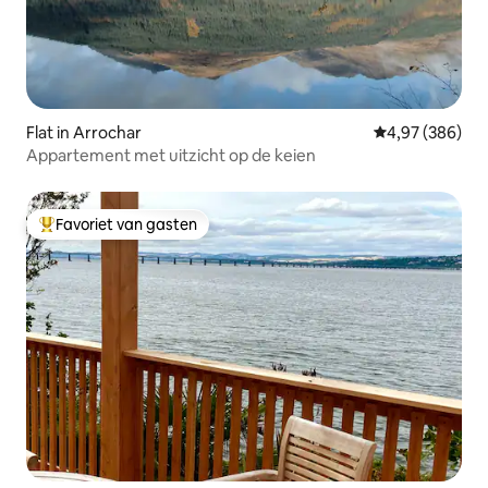
Flat in Arrochar
Gemiddelde beo
4,97 (386)
Appartement met uitzicht op de keien
Favoriet van gasten
Topfavoriet van gasten