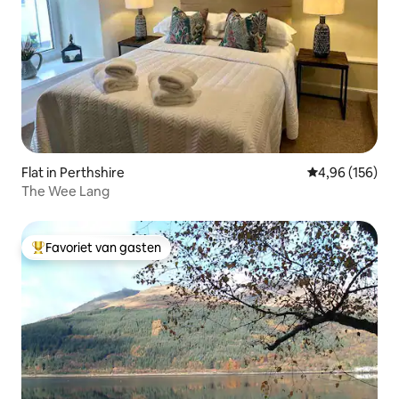
Flat in Perthshire
Gemiddelde beo
4,96 (156)
The Wee Lang
Favoriet van gasten
Topfavoriet van gasten