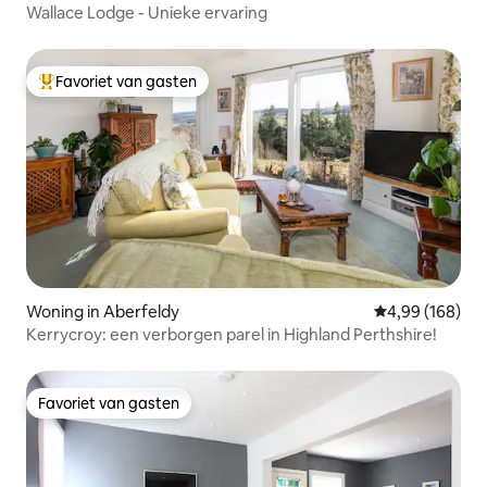
Wallace Lodge - Unieke ervaring
Favoriet van gasten
Topfavoriet van gasten
Woning in Aberfeldy
Gemiddelde beo
4,99 (168)
Kerrycroy: een verborgen parel in Highland Perthshire!
Favoriet van gasten
Favoriet van gasten