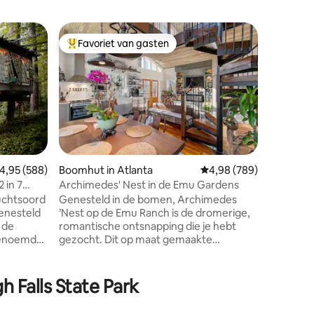
Woning i
Favoriet van gasten
Favorie
Topfavoriet van gasten
Favorie
Vakantie
Dogwood
Welkom i
meer! Ho
$ 75), b
Aan Jacks
ons huisj
kajaks -
de perfe
fotoklaar
emiddelde beoordeling van 4,95 op 5, 588 recensies
4,95 (588)
Boomhut in Atlanta
Gemiddelde beoordeling
4,98 (789)
beddengo
 in 7
Archimedes' Nest in de Emu Gardens
inrichtin
luchtsoord
Genesteld in de bomen, Archimedes
ecensies
sfeer uit
’Nest op de Emu Ranch is de dromerige,
Geen wil
 de
romantische ontsnapping die je hebt
Onze bur
gezocht. Dit op maat gemaakte
te horen 
r" -
toevluchtsoord is ontworpen voor
ontspanning en zelfgenoegzaamheid,
. Deze
compleet met speciale voorzieningen
h Falls State Park
p slechts
om je verblijf comfortabel te maken en
m en is
uitzicht op de boom en de tuin vanuit elk