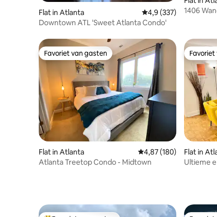
Flat in At
1406 Wan
Flat in Atlanta
Gemiddelde beoordelin
4,9 (337)
MBS, DT A
Downtown ATL 'Sweet Atlanta Condo'
Favoriet van gasten
Favoriet
Favoriet van gasten
Favoriet
Flat in Atlanta
Gemiddelde beoordeling
4,87 (180)
Flat in At
Atlanta Treetop Condo - Midtown
Ultieme er
auto nodi