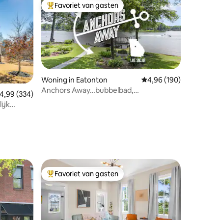
Favoriet van gasten
Topfavoriet van gasten
Woning in Eatonton
Gemiddelde beoordeling
4,96 (190)
Anchors Away…bubbelbad,
emiddelde beoordeling van 4,99 op 5, 334 recensies
4,99 (334)
hondvriendelijk, gerenoveerd
ijk
ecensies
ersonen
Favoriet van gasten
Topfavoriet van gasten