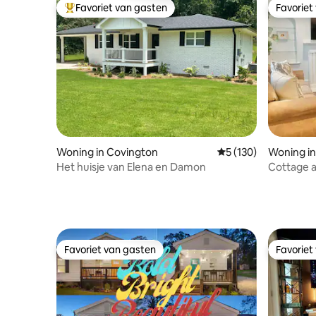
Favoriet van gasten
Favoriet
Topfavoriet van gasten
Favoriet
Woning in Covington
Gemiddelde beoordel
5 (130)
Woning i
Het huisje van Elena en Damon
Cottage a
gastrono
Favoriet van gasten
Favoriet
Favoriet van gasten
Favoriet