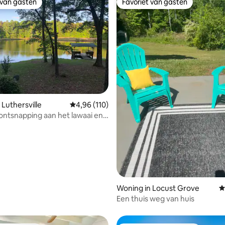
 van gasten
Favoriet van gasten
 van gasten
Favoriet van gasten
 Luthersville
Gemiddelde beoordeling van 4,96 op 5, 110 r
4,96 (110)
 van 4,96 op 5, 142 recensies
ontsnapping aan het lawaai en
van de stad
Woning in Locust Grove
G
Een thuis weg van huis