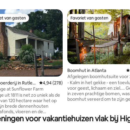
iet van gasten
Favoriet van gasten
iet van gasten
Favoriet van gasten
 van 4,97 op 5, 126 recensies
Boomhut in Atlanta
G
Afgelegen boomhutsuite voor 2
bomen in Atlanta
- Kalm in het gekke - een toev
oerderij in Rutled
Gemiddelde beoordeling van 4,94 op 5, 278 r
4,94 (278)
voor geest, lichaam en ziel.... Genesteld
age at Sunflower Farm
in zeven prachtige bomen, was
 uit 1811 is net zo uniek als de
boomhut vereerd om te zijn genoemd
 van 120 hectare waar het op
als Airbnb 's #1 "Most Wished-Fo
zijn brede dennenhouten
advertentie Suite van drie prachtig
afonds, vloeren en de
ingerichte kamers in de bomen
ningen voor vakantiehuizen vlak bij Hig
en. Dit historische
afgelegen accommodatie ligt o
nhuis beschikt over een
enkele minuten van het centru
r, een hoofdslaapkamer op de