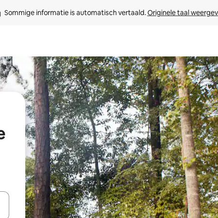
Sommige informatie is automatisch vertaald. 
Originele taal weerge
e
een keuze met je de pijltjestoetsen omhoog en omlaag, óf door te tikk