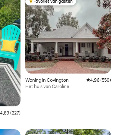
Favoriet van gasten
Topfavoriet van gasten
ecensies
Woning in Covington
Gemiddelde beoordeling
4,96 (550)
Het huis van Caroline
emiddelde beoordeling van 4,89 op 5, 227 recensies
4,89 (227)