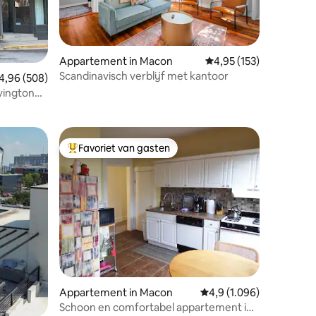
Appartement in Macon
Gemiddelde beoordelin
4,95 (153)
Scandinavisch verblijf met kantoor
ecensies
emiddelde beoordeling van 4,96 op 5, 508 recensies
4,96 (508)
vington
Favoriet van gasten
Topfavoriet van gasten
ecensies
Appartement in Macon
Gemiddelde beoordeling
4,9 (1.096)
Schoon en comfortabel appartement in