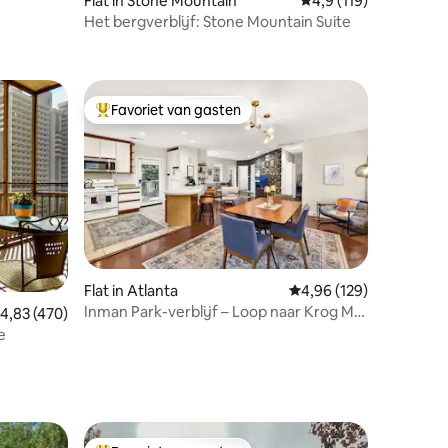
ecensies
Flat in Stone Mountain
Gemiddelde beoordeli
4,9 (119)
tzicht op
Het bergverblijf: Stone Mountain Suite
Favoriet van gasten
Topfavoriet van gasten
Flat in Atlanta
Gemiddelde beoordeling
4,96 (129)
Inman Park-verblijf – Loop naar Krog Mkt
ecensies
emiddelde beoordeling van 4,83 op 5, 470 recensies
4,83 (470)
en Beltline
e