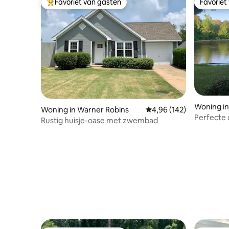
Favoriet van gasten
Favoriet
Topfavoriet van gasten
Favoriet
Woning in
Woning in Warner Robins
Gemiddelde beoordeling
4,96 (142)
Perfecte 
Rustig huisje-oase met zwembad
de chaos 