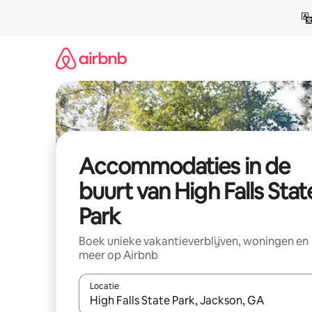
Ga
direct
naar
inhoud
Accommodaties in de
buurt van High Falls Stat
Park
Boek unieke vakantieverblijven, woningen en
meer op Airbnb
Locatie
Wanneer er resultaten beschikbaar zijn, maak je 