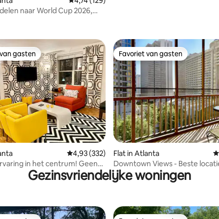
lanta
Gemiddelde beoordeling van 4,74 op 5, 129 r
4,74 (129)
Gratis parkeergelegenheid | Ui
delen naar World Cup 2026,
g van 4,9 op 5, 337 recensies
de stad
TL, Parkeren
 van gasten
Favoriet van gasten
 van gasten
Favoriet van gasten
 van 4,87 op 5, 180 recensies
lanta
Gemiddelde beoordeling van 4,93 op 5, 332 r
4,93 (332)
Flat in Atlanta
G
varing in het centrum! Geen
Downtown Views - Beste locati
Gezinsvriendelijke woningen
g