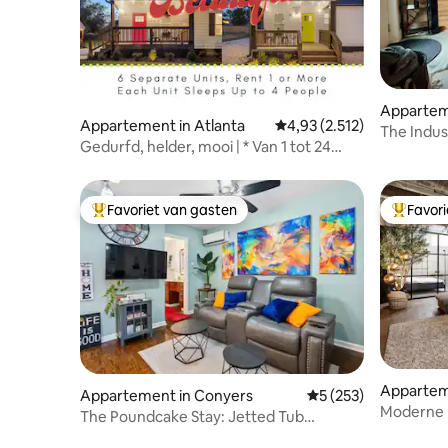
Apparteme
Appartement in Atlanta
Gemiddelde beoordeling v
4,93 (2.512)
The Indust
Gedurfd, helder, mooi | * Van 1 tot 24
gasten *
Favoriet van gasten
Favor
Topfavoriet van gasten
Topfavor
Apparteme
Appartement in Conyers
Gemiddelde beoordel
5 (253)
Moderne lu
The Poundcake Stay: Jetted Tub
ervaring
Romantic Getaway