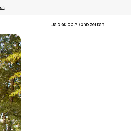
ven
Je plek op Airbnb zetten
en of swipen.