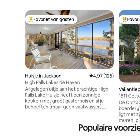
Favoriet van gasten
Favor
Topfavoriet van gasten
Topfavor
Huisje in Jackson
Gemiddelde beoordeling
4,97 (126)
High Falls Lakeside Haven
Afgelegen uitje aan het prachtige High
Vakantieb
Falls Lake Huisje heeft een zonnige
ge
1811 Cott
keuken met groot gasfornuis en al je
De Cottage
behoeften (maar geen vaatwasser),
boerderij
comfortabel hol met uitstekende WIFI
ligt met 
en Roku-tv (sorry, open haard is niet in
muren, pl
gebruik), enorme BR met 2 queensize
Populaire voorzie
duelhaard
bedden, grote afgeschermde veranda,
koloniste
nieuwe gasgrill, vuurplaats, 2 kajaks, dok
woonkame