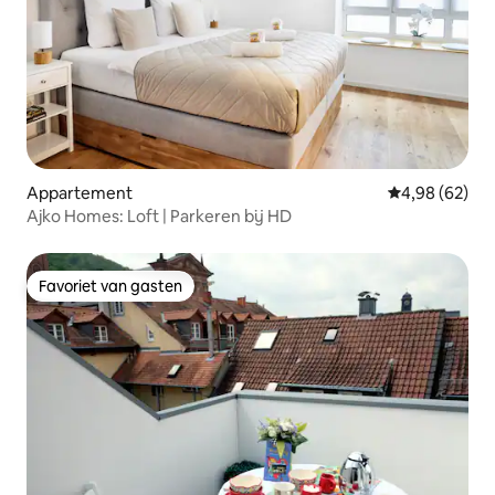
Appartement
Gemiddelde be
4,98 (62)
Ajko Homes: Loft | Parkeren bij HD
Favoriet van gasten
Favoriet van gasten