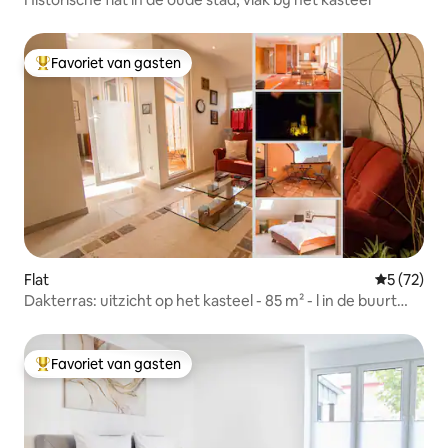
Favoriet van gasten
Topfavoriet van gasten
Flat
Gemiddelde
5 (72)
Dakterras: uitzicht op het kasteel - 85 m² - l in de buurt
van Heidelberg
Favoriet van gasten
Topfavoriet van gasten