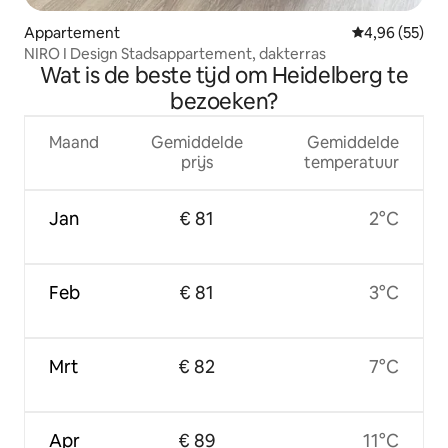
Appartement
Gemiddelde be
4,96 (55)
NIRO I Design Stadsappartement, dakterras
Wat is de beste tijd om Heidelberg te
bezoeken?
Maand
Gemiddelde
Gemiddelde
prijs
temperatuur
Jan
€ 81
2°C
Feb
€ 81
3°C
Mrt
€ 82
7°C
Apr
€ 89
11°C