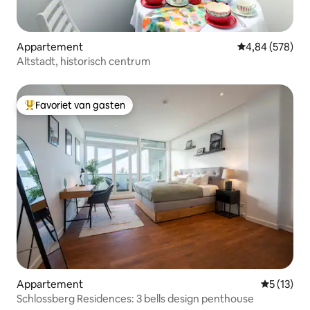
Appartement
Gemiddelde beo
4,84 (578)
Altstadt, historisch centrum
Favoriet van gasten
Topfavoriet van gasten
Appartement
Gemiddeld
5 (13)
Schlossberg Residences: 3 bells design penthouse