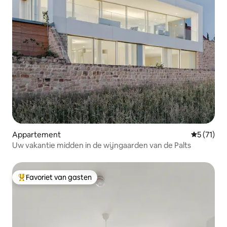
Appartement
Gemiddeld
5 (71)
Uw vakantie midden in de wijngaarden van de Palts
Favoriet van gasten
Topfavoriet van gasten