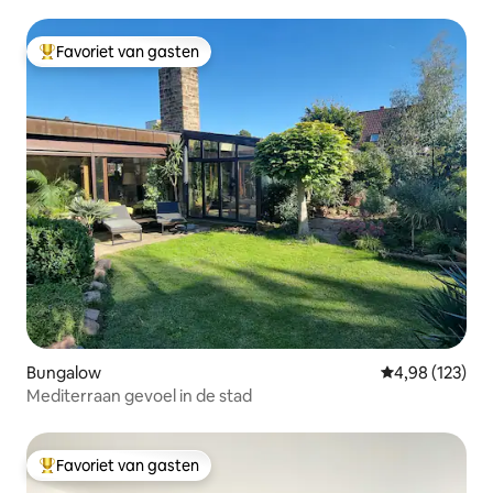
Favoriet van gasten
Topfavoriet van gasten
Bungalow
Gemiddelde beo
4,98 (123)
Mediterraan gevoel in de stad
Favoriet van gasten
Topfavoriet van gasten