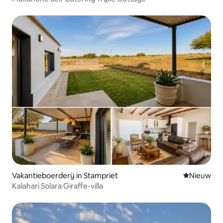
Vakantieboerderij in Stampriet
Nieuwe ac
Nieuw
Kalahari Solara Giraffe-villa