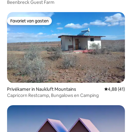
Beenbreck Guest Farm
Favoriet van gasten
Favoriet van gasten
Privékamer in Naukluft Mountains
Gemiddelde be
4,88 (41)
Capricorn Restcamp, Bungalows en Camping