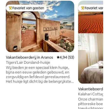
Favoriet van gasten
Favoriet van g
Topfavoriet van gasten
Topfavoriet van 
Vakantieboerderij in Aranos
Gemiddelde beoordeling van 4,
4,94 (53)
Tigers'Lair Dorsland-huisje
Wij bieden je een speciaal klein huisje,
bijna een eeuw geleden gebouwd, en
zorgvuldig en liefdevol gerestaureerd.
Het huisje ligt dicht bij de belangrijkste
boerderijgebouwen van de boerderij
Vakantieboerderij
Tiger's Lair, 18 km ten zuidoosten van
et
Kalahari Cottage
Aranos (slechts 15 km grindweg), een
Onze charmante fl
afgelegen stad in het zuidoosten van
pittoreske boerder
Namibië. Geweldige halte halverwege
toevluchtsoord vo