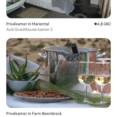
Privékamer in Mariental
Gemiddelde b
4,8 (46)
Aub Guesthouse kamer 2
Privékamer in Farm Beenbreck