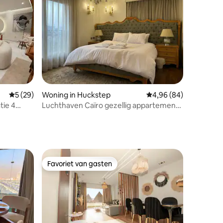
ecensies
Gemiddelde beoordeling van 5 op 5, 29 recensies
5 (29)
Woning in Huckstep
Gemiddelde beoordelin
4,96 (84)
tie 4
Luchthaven Caïro gezellig appartement
met 1 slaapkamer
Favoriet van gasten
Favoriet van gasten