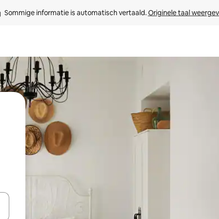
Sommige informatie is automatisch vertaald. 
Originele taal weerge
een keuze met je de pijltjestoetsen omhoog en omlaag, óf door te tikk