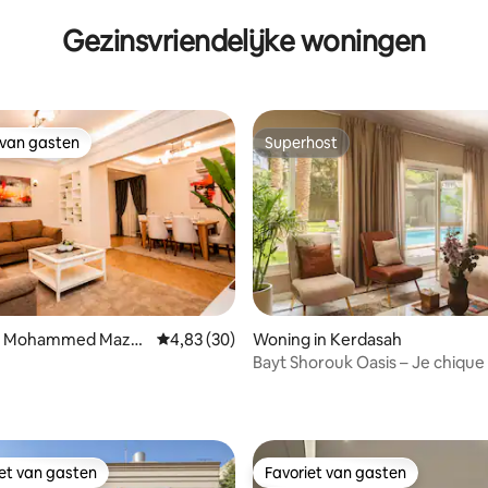
Gezinsvriendelijke woningen
 van gasten
Superhost
 van gasten
Superhost
ling van 5 op 5, 70 recensies
in Mohammed Mazh
Gemiddelde beoordeling van 4,83 op 5, 30 r
4,83 (30)
Woning in Kerdasah
Bayt Shorouk Oasis – Je chiqu
toevluchtsoord – Nesty
iet van gasten
Favoriet van gasten
iet van gasten
Favoriet van gasten