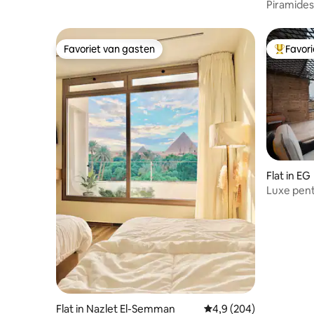
Piramides
Favoriet van gasten
Favor
Favoriet van gasten
Topfavor
Flat in EG
Luxe pent
Flat in Nazlet El-Semman
Gemiddelde beoordelin
4,9 (204)