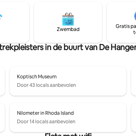
 de toegangspoort van de
het oog is. Dit appartement m
. Bekijk onze ervaringen om
slaapkamers beschikt over een
it je reis te halen! We doen
charmante woonkamer, een o
aan om onze gasten de magische
keuken, een eethoek en een s
eid te bieden die ze verdienen.
een grote badkamer en een kle
Gratis p
Zwembad
gedeeltelijk open zithoek in d
t
lucht.
trekpleisters in de buurt van De Hange
Koptisch Museum
Door 43 locals aanbevolen
Nilometer in Rhoda Island
Door 14 locals aanbevolen