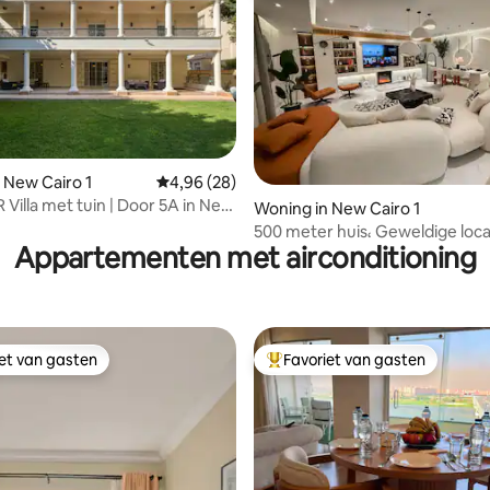
g van 4,69 op 5, 13 recensies
 New Cairo 1
Gemiddelde beoordeling van 4,96 op 5, 28 r
4,96 (28)
 Villa met tuin | Door 5A in New
Woning in New Cairo 1
500 meter huis، Geweldige loca
Appartementen met airconditioning
kamers
iet van gasten
Favoriet van gasten
iet van gasten
Topfavoriet van gasten