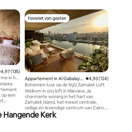
Appartem
Favoriet van gasten
Superho
Favoriet van gasten
Superho
mman
Artistiek
bubbelb
Welkom i
slechts v
Deze stu
uitzicht 
bubbelba
Pharaonic
een uniek
architect
ecensies
emiddelde beoordeling van 4,97 op 5, 135 recensies
4,97 (135)
historisc
me in het
Appartement in Al Gabalaya
Gemiddelde beoordeling
4,93 (124)
Geniet v
entieke
h
eethoek,
Bohemien luxe op de Nijl/ Zamalek Loft
artement
badkamer
Welkom in ons loft in Nileview, Je
kt op een
tot het 
charmante woning in het hart van
et
uitzicht 
Zamalek Island, het meest centrale,
veilige en levendige centrum van Caïro.
en een
De Hangende Kerk
De stijlvolle woonkamer biedt een 55-
age en
inch gebogen smart-tv en een
l en
panoramisch uitzicht op de Nijl. Een
 lust voor
boho-woonkamer met een bamboe