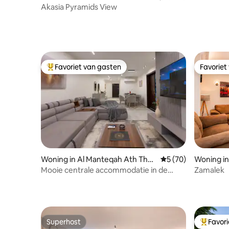
Akasia Pyramids View
Favoriet van gasten
Favoriet
Topfavoriet van gasten
Favoriet
Woning in Al Manteqah Ath Tha
Gemiddelde beoorde
5 (70)
Woning 
menah
ar
Mooie centrale accommodatie in de
Zamalek
buurt van de luchthaven
Superhost
Favor
Superhost
Topfavor