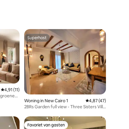
Superhost
Superhost
ecensies
Gemiddelde beoordeling van 4,91 op 5, 11 recensies
4,91 (11)
e groene
Woning in New Cairo 1
Gemiddelde beoordeli
4,87 (47)
2BRs Garden full view - Three Sisters Villa
(1)
Favoriet van gasten
Favoriet van gasten