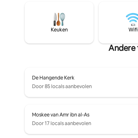
lopen van
iconische Gizeh-plateau. Daarmee is het
piramides
een van de meest handige verblijven in
het meeste u
Caïro met uitzicht op de piramides. De
er alles 
ruimte is zorgvuldig ontworpen en nieuw
gastvrijh
ingericht en combineert modern
Keuken
Wifi
comfort met een onvergetelijk
landschap. Je perfecte Egyptische
ervaring begint hier.
Andere 
De Hangende Kerk
Door 85 locals aanbevolen
Moskee van Amr ibn al-As
Door 17 locals aanbevolen