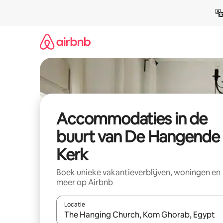
Ga
direct
naar
inhoud
Accommodaties in de
buurt van De Hangende
Kerk
Boek unieke vakantieverblijven, woningen en
meer op Airbnb
Locatie
Wanneer er resultaten beschikbaar zijn, maak je 