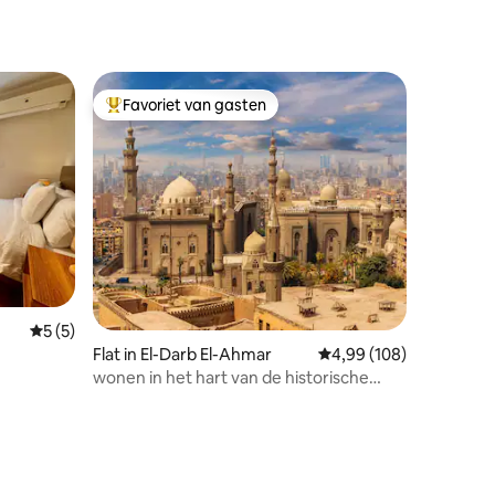
Favoriet van gasten
Topfavoriet van gasten
Gemiddelde beoordeling van 5 op 5, 5 recensies
5 (5)
Flat in El-Darb El-Ahmar
Gemiddelde beoordeling
4,99 (108)
wonen in het hart van de historische
geur van Caïro.
ecensies