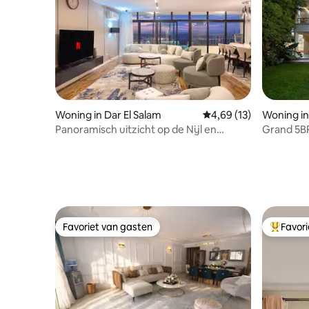
Woning in Dar El Salam
Gemiddelde beoordelin
4,69 (13)
Woning in
Panoramisch uitzicht op de Nijl en
Grand 5BR
piramides 4BR – Maadi
Cairo
Favoriet van gasten
Favor
Favoriet van gasten
Topfavor