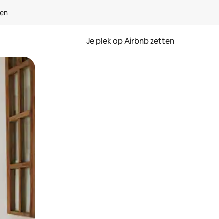
ven
Je plek op Airbnb zetten
en of swipen.