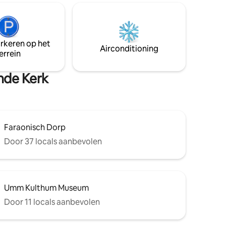
et twee
schommel kijkt uit op een prachtig
 ruime en
uitzicht op de Nijl. Twee gezellige
pen
slaapkamers met
laaphoek,
traagschuimmatrassen, beddengoed
ine,
arkeren op het
van hotelkwaliteit van Egyptisch katoen.
Airconditioning
e open
errein
Ontspan in comfort en stijl met een
vleugje bohemien charme aan de Nijl."
nde Kerk
Faraonisch Dorp
Door 37 locals aanbevolen
Umm Kulthum Museum
Door 11 locals aanbevolen