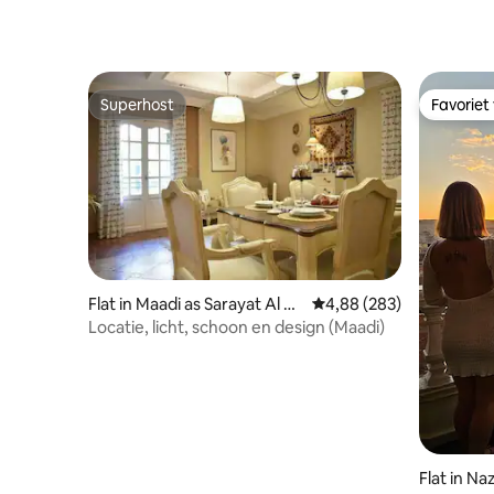
Superhost
Favoriet
Superhost
Favoriet
Flat in Maadi as Sarayat Al G
Gemiddelde beoordeling
4,88 (283)
harbeyah
Locatie, licht, schoon en design (Maadi)
Flat in N