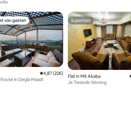
uite
iet van gasten
Superhost
iet van gasten
Superhost
Gemiddelde beoordeling van 4,87 op 5, 226 r
4,87 (226)
Flat in Mit Akaba
house in Degla Maadi
Je Tweede Woning
g van 4,9 op 5, 204 recensies