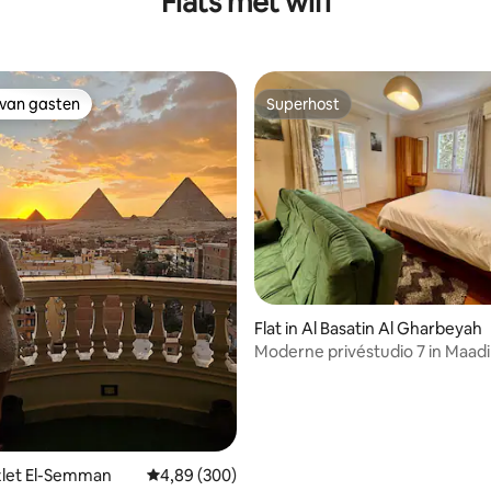
Flats met wifi
 van gasten
Superhost
 van gasten
Superhost
 van 4,88 op 5, 283 recensies
Flat in Al Basatin Al Gharbeyah
Moderne privéstudio 7 in Maadi
azlet El-Semman
Gemiddelde beoordeling van 4,89 op 5, 300 r
4,89 (300)