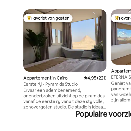
Favoriet van gasten
Favor
Topfavoriet van gasten
Topfavor
Appartem
ETERNA.Su
Appartement in Caïro
Gemiddelde beoordeling
4,95 (221)
piramides
Geniet va
Eerste rij - Pyramids Studio
panoramis
Ervaar een adembenemend,
van Gizeh,
ononderbroken uitzicht op de piramides
zijn alle
vanaf de eerste rij vanuit deze stijlvolle,
je ook on
zonovergoten studio. De studio is ideaal
Geniet van
Populaire voorz
gelegen direct aan de hoofdweg en is
piramides
gemakkelijk te bereiken. De studio ligt
eigentijd
direct naast het Grand Egyptian Museum
de jacuzzi
en op slechts enkele minuten van het