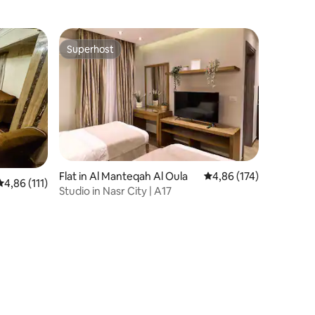
Superhost
Superhost
ecensies
Flat in Al Manteqah Al Oula
Gemiddelde beoordeling
4,86 (174)
Gemiddelde beoordeling van 4,86 op 5, 111 recensies
4,86 (111)
Studio in Nasr City | A17