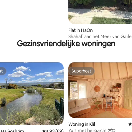
Flat in HaOn
Shahaf' aan het Meer van Galil
Gezinsvriendelijke woningen
st
Superhost
st
Superhost
Woning in Klil
G
Yurt met bergzicht כליל
 van 4,87 op 5, 111 recensies
n HaGoshrim
Gemiddelde beoordeling van 4,93 op 5, 69 r
4,93 (69)