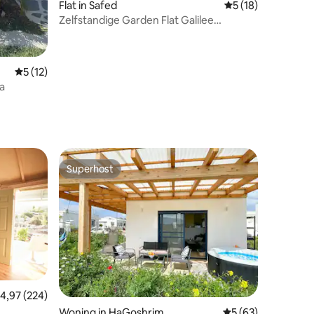
Flat in Safed
Gemiddelde beoord
5 (18)
Zelfstandige Garden Flat Galilee
zeebergen
Gemiddelde beoordeling van 5 op 5, 12 recensies
5 (12)
ea
Superhost
Superhost
emiddelde beoordeling van 4,97 op 5, 224 recensies
4,97 (224)
ecensies
Woning in HaGoshrim
Gemiddelde beoorde
5 (63)