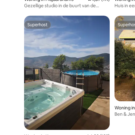
Gezellige studio in de buurt van de
Huis in e
Hermonberg op de Golanhoogten
Superhost
Superho
Superhost
Superho
Woning in
Ben & Jen'