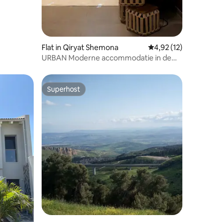
Flat in Qiryat Shemona
Gemiddelde beoordeli
4,92 (12)
URBAN Moderne accommodatie in de
Galilea
Superhost
Superhost
ecensies