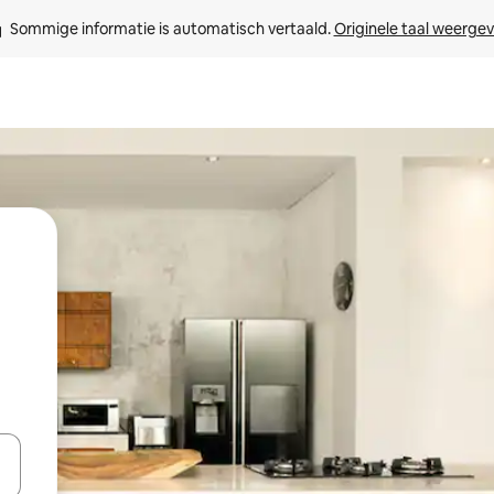
Sommige informatie is automatisch vertaald. 
Originele taal weerge
een keuze met je de pijltjestoetsen omhoog en omlaag, óf door te tikk