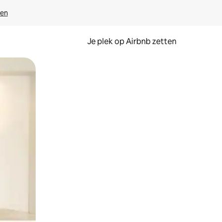
ven
Je plek op Airbnb zetten
en of swipen.