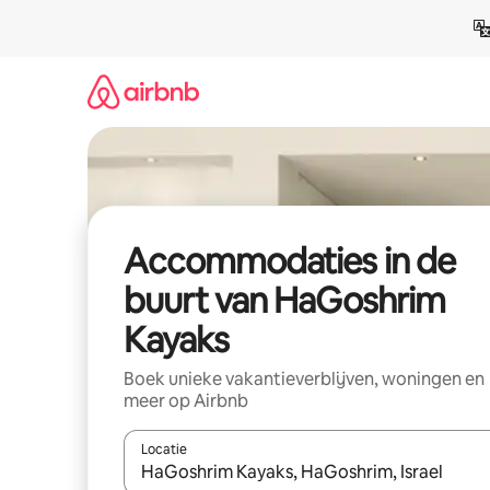
Ga
direct
naar
inhoud
Accommodaties in de
buurt van HaGoshrim
Kayaks
Boek unieke vakantieverblijven, woningen en
meer op Airbnb
Locatie
Wanneer er resultaten beschikbaar zijn, maak je 