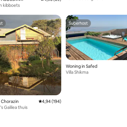
en kibboets
st
Superhost
st
Superhost
Woning in Safed
Villa Shikma
 Chorazin
Gemiddelde beoordeling van 4,94 op 5, 194 r
4,94 (194)
s Galilea thuis