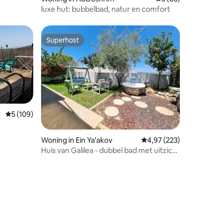
luxe hut: bubbelbad, natur en comfort
Superhost
Superhost
Gemiddelde beoordeling van 5 op 5, 109 recensies
5 (109)
Woning in Ein Ya'akov
Gemiddelde beoordeling
4,97 (223)
Huis van Galilea - dubbel bad met uitzicht
op het bos
ecensies