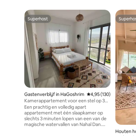
Superhost
Superho
Superhost
Superho
Gastenverblijf in HaGoshrim
Gemiddelde beoordeling
4,95 (130)
Kamerappartement voor een stel op 3
minuten lopen van de beek
Een prachtig en volledig apart
appartement met één slaapkamer op
slechts 3 minuten lopen van een van de
magische watervallen van Nahal Dan.
Het appartement heeft een uitgeruste
Houten hui
keuken met een koelkast, magnetron,