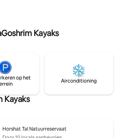
badkamer en toilet. Een volledig
ent is
uitgeruste keuken, eet- en woonkamer
als een gedeelde ruimte die kan worden
ngericht:
bezet. Het appartement is op de tweede
ge
verdieping, maar biedt een aangename,
uste
HaGoshrim Kayaks
schaduwrijke en lichte binnenplaats met
een zithoek waar je kunt dineren en
paraat,
genieten van de natuur. Meer in het
en
appartement: wifi, Meer in de tuin:
meter met
handige en privéparkeerplaats, veel
arbecue.
groen en vogelgezang.
arkeren op het
Airconditioning
errein
m Kayaks
Horshat Tal Natuurreservaat
Door 10 locals aanbevolen