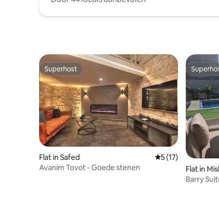
Superhost
Superho
Superhost
Superho
Flat in Safed
Gemiddelde beoorde
5 (17)
Avanim Tovot - Goede stenen
Flat in M
Barry Suit