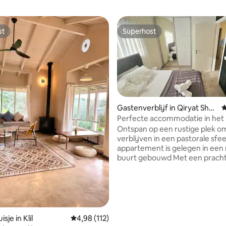
st
Superhost
st
Superhost
Gastenverblijf in Qiryat She
G
mona
Perfecte accommodatie in het
Ontspan op een rustige plek o
verblijven in een pastorale sfe
appartement is gelegen in een
 van 4,95 op 5, 130 recensies
buurt gebouwd Met een pracht
uitzicht op de bergen. Dicht bij alle
bezienswaardigheden in de Jo
Banias, Tal Grove en andere
natuurgebieden in de regio. * Het
appartement heeft een gids m
sporen en 370 bronnen in het 
sje in Klil
Gemiddelde beoordeling van 4,98 op 5, 112 r
4,98 (112)
inclusief verborgen zwembaden.