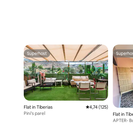
Superhost
Superho
Superhost
Superho
Flat in Tiberias
Gemiddelde beoordeling
4,74 (125)
Pini's parel
Flat in Tib
APTER- B