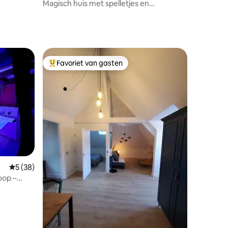
Magisch huis met spelletjes en
speurtochten
Favoriet van gasten
Topfavoriet van gasten
Gemiddelde beoordeling van 5 op 5, 38 recensies
5 (38)
oop –