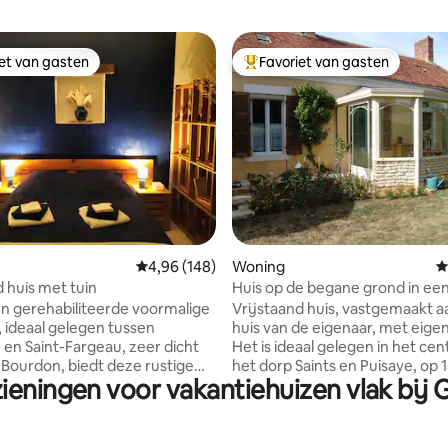
iet van gasten
Favoriet van gasten
iet van gasten
Topfavoriet van gasten
 van 4,87 op 5, 111 recensies
Gemiddelde beoordeling van 4,96 op 5, 148 r
4,96 (148)
Woning
G
d huis met tuin
Huis op de begane grond in ee
rustig dorp
n gerehabiliteerde voormalige
Vrijstaand huis, vastgemaakt a
, ideaal gelegen tussen
huis van de eigenaar, met eige
en Saint-Fargeau, zeer dicht
Het is ideaal gelegen in het ce
u Bourdon, biedt deze rustige
het dorp Saints en Puisaye, op 
ieningen voor vakantiehuizen vlak bij
atie je een ontspannen
minuten van kasteel GUEDELON
r het hele gezin. De ruimte
minuten van het kasteel ST F
 brede bosrijke buitenkant
Lac du Bourdon, op 10 minuten
e je benen kunt strekken. Een
huis en het Colette museum in 