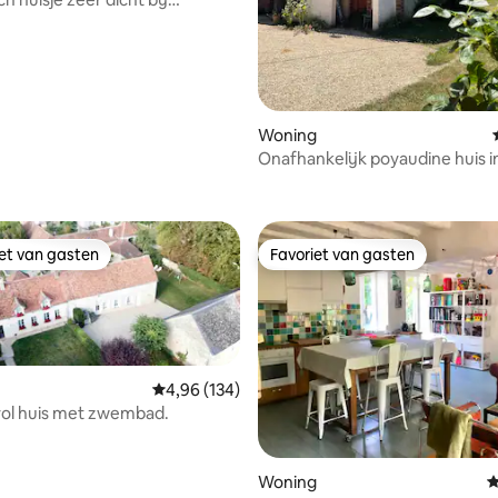
n
Woning
Onafhankelijk poyaudine huis i
boerderij
iet van gasten
Favoriet van gasten
iet van gasten
Favoriet van gasten
Gemiddelde beoordeling van 4,96 op 5, 134 r
4,96 (134)
vol huis met zwembad.
 van 4,77 op 5, 255 recensies
Woning
G