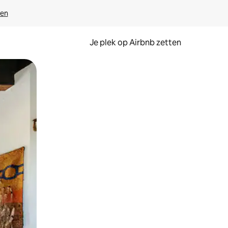
ven
Je plek op Airbnb zetten
en of swipen.