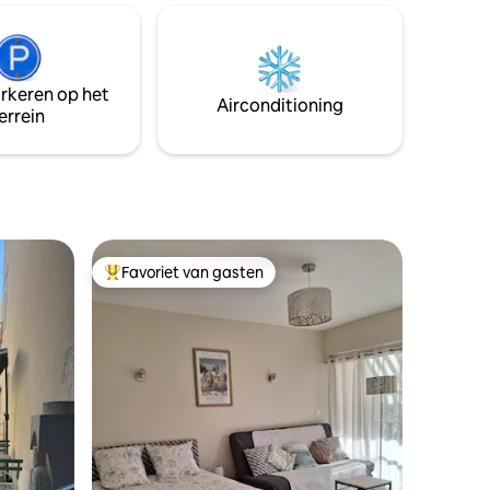
'Arcy
kalkoenen, eenden) die we je laten zien
met
als het hart je vertelt. Schoonmaak moet
is is
bij het uitchecken worden gedaan. Voor
eau met
degenen die dat niet willen, hebben we
arkeren op het
e,
een schoonmaakoptie.
Airconditioning
errein
Favoriet van gasten
Topfavoriet van gasten