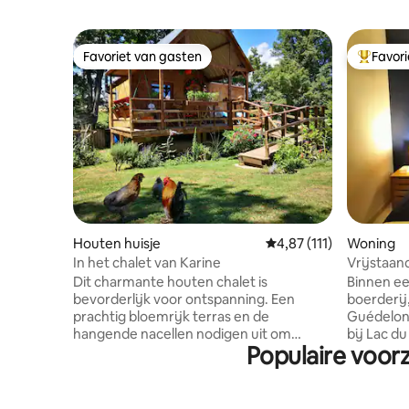
Favoriet van gasten
Favor
Favoriet van gasten
Topfavor
Houten huisje
Gemiddelde beoordeling
4,87 (111)
Woning
In het chalet van Karine
Vrijstaan
Dit charmante houten chalet is
Binnen ee
bevorderlijk voor ontspanning. Een
boerderij
prachtig bloemrijk terras en de
Guédelon 
hangende nacellen nodigen uit om
bij Lac d
Populaire voorz
verbinding te maken met de
accommod
natuur....vogels....herten...om te
omgeving voo
observeren. Een beekje stroomt rustig
heeft een
achter de sjaal en kan worden vastgezet.
waarmee j