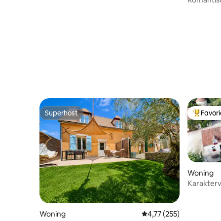
Guédelo
Superhost
Favor
Superhost
Topfavor
Woning
Karakter
Woning
Gemiddelde beoordeling
4,77 (255)