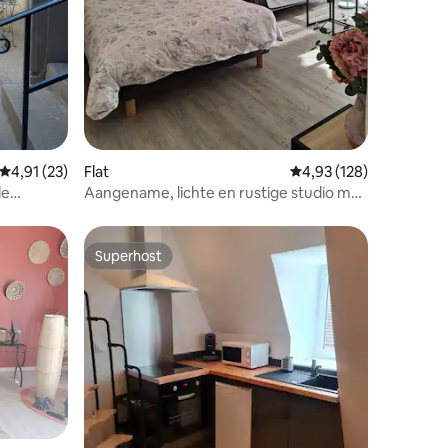
ecensies
Gemiddelde beoordeling van 4,91 op 5, 23 recensies
4,91 (23)
Flat
Gemiddelde beoordeling
4,93 (128)
le
Aangename, lichte en rustige studio met
privéparking
Superhost
Superhost