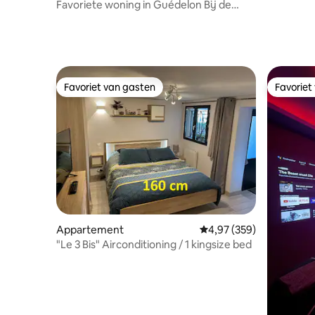
Favoriete woning in Guédelon Bij de
familie McChanet
Favoriet van gasten
Favoriet
Favoriet van gasten
Favoriet
Appartement
Gemiddelde beoordeling
4,97 (359)
"Le 3 Bis" Airconditioning / 1 kingsize bed