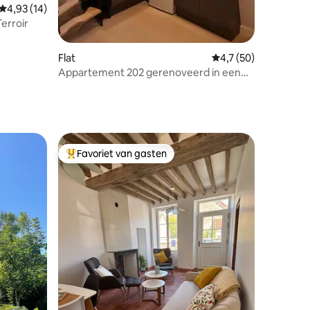
ecensies
Gemiddelde beoordeling van 4,93 op 5, 14 recensies
4,93 (14)
 & Terroir
Flat
Gemiddelde beoordel
4,7 (50)
Appartement 202 gerenoveerd in een
oud gebouw
Favoriet van gasten
Topfavoriet van gasten
ecensies