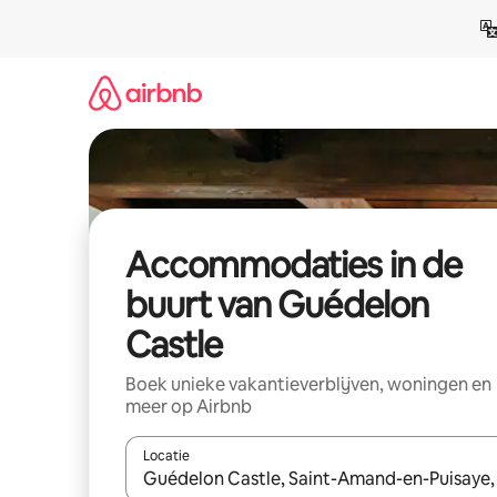
Ga
direct
naar
inhoud
Accommodaties in de
buurt van Guédelon
Castle
Boek unieke vakantieverblijven, woningen en
meer op Airbnb
Locatie
Wanneer er resultaten beschikbaar zijn, maak je 