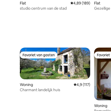
Flat
Gemiddelde beoordeling
4,89 (189)
Flat
studio centrum van de stad
Gezellige
parkeerge
Favoriet van gasten
Favoriet
Favoriet van gasten
Favoriet
Woning
Gemiddelde beoordelin
4,9 (117)
Charmant landelijk huis
Woning
Romantisc