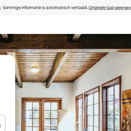
Sommige informatie is automatisch vertaald. 
Originele taal weerge
een keuze met je de pijltjestoetsen omhoog en omlaag, óf door te tikk