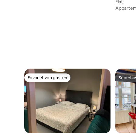
Flat
Appartem
Favoriet van gasten
Superho
Favoriet van gasten
Superho