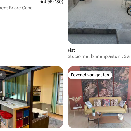
Gemiddelde beoordeling van 4,95 op 5, 180 r
4,95 (180)
ent Briare Canal
Flat
Studio met binnenplaats nr. 3 al
comfort
st
Favoriet van gasten
st
Favoriet van gasten