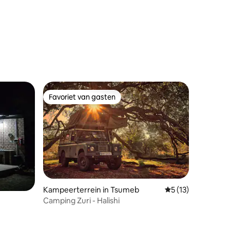
Favoriet van gasten
Favoriet van gasten
ecensies
Kampeerterrein in Tsumeb
Gemiddelde beoord
5 (13)
Camping Zuri - Halishi