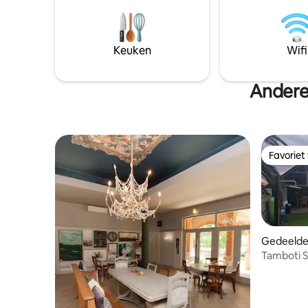
badkamer.
unieke geluiden van de nacht en het
ingericht,
voorrecht om te slapen in onvervuilde
elektrisc
lucht, comfort en rust. Geniet van de
energie.
keuzevrijheid tussen zelfcatering of
Keuken
Wifi
zelfgemaakte maaltijden die voor je
worden bereid.
Andere
Favoriet
Favoriet
Gedeelde
Tamboti S
Accommo