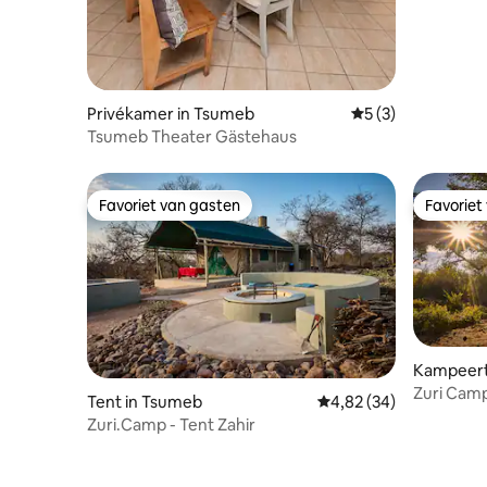
Privékamer in Tsumeb
Gemiddelde beoord
5 (3)
Tsumeb Theater Gästehaus
Favoriet van gasten
Favoriet
Favoriet van gasten
Favoriet
Kampeert
Zuri Camp
Tent in Tsumeb
Gemiddelde beoordelin
4,82 (34)
Zuri.Camp - Tent Zahir