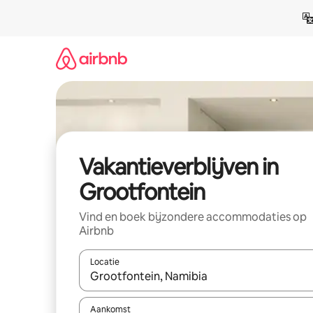
Ga
direct
naar
inhoud
Vakantieverblijven in
Grootfontein
Vind en boek bijzondere accommodaties op
Airbnb
Locatie
Wanneer er resultaten beschikbaar zijn, maak je 
Aankomst