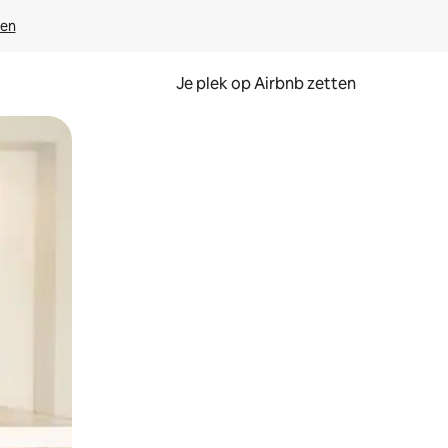
ven
Je plek op Airbnb zetten
en of swipen.