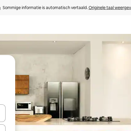
Sommige informatie is automatisch vertaald. 
Originele taal weerge
een keuze met je de pijltjestoetsen omhoog en omlaag, óf door te tikk