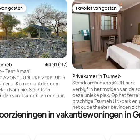
 van gasten
Favoriet van gasten
 van gasten
Favoriet van gasten
Tsumeb
Gemiddelde beoordeling van 4,91 op 5, 117 r
4,91 (117)
 - Tent Amani
eling van 5 op 5, 4 recensies
Privékamer in Tsumeb
 AVONTUURLIJKE VERBLIJF in
Standaardkamers @ UN park
s hier.... Kom en ontdek een
Verblijf in het midden van de ac
k in Namibië. Slechts 15
deze unieke plek. Op het terrein van het
ijden van Tsumeb, en een uur
prachtige Tsumeb UN-park en p
a National Park. Geniet van de
het oude theater bevinden zich
n een ongerepte bosrijke
voorzieningen in vakantiewoningen in G
gezellige kamers. Je bent slechts een
 een prachtig uitzicht op de
paar meter verwijderd van het
n verbazingwekkende
interessante Tsumeb Museum,
ten. U slaapt in een luxe buiten
prachtige Duitse kerk, de
nde paden gelegen tent, met
openluchtsporthal in het park 
mbad en ruime en-suite