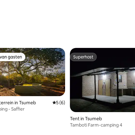
eling van 5 op 5, 3 recensies
 van gasten
Superhost
 van gasten
Superhost
errein in Tsumeb
Gemiddelde beoordeling van 5 op 5, 6 r
5 (6)
ing - Saffier
g van 4,82 op 5, 34 recensies
Tent in Tsumeb
Tamboti Farm-camping 4