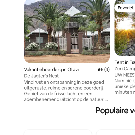
Favoriet
Favoriet
Tent in 
Zuri.Camp
Vakantieboerderij in Otavi
Gemiddelde beoord
5 (4)
UW MEEST
De Jagter's Nest
Namibië i
Vind rust en ontspanning in deze goed
unieke ple
uitgeruste, ruime en serene boerderij.
minuten r
Geniet van de frisse lucht en een
van Etosh
adembenemend uitzicht op de natuur.
stilte va
Geniet van de mogelijkheid om deel uit
Populaire 
omgeving,
te maken van een werkende boerderij
bergen e
en dieren. Geniet van de subtiele smaak
vogelspot
van houtrook en vuur terwijl je naar
de gebaa
prachtige zonsondergangen kijkt terwijl
privézwe
het daglicht ruimte maakt voor de