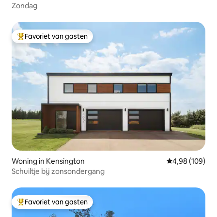
Zondag
Favoriet van gasten
Topfavoriet van gasten
Woning in Kensington
Gemiddelde beo
4,98 (109)
Schuiltje bij zonsondergang
Favoriet van gasten
Topfavoriet van gasten