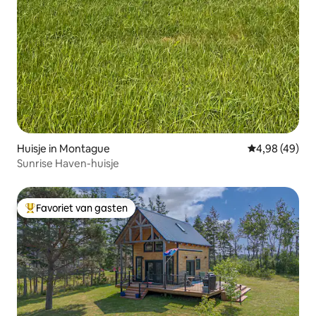
Huisje in Montague
Gemiddelde be
4,98 (49)
Sunrise Haven-huisje
Favoriet van gasten
Topfavoriet van gasten