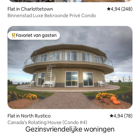
Flat in Charlottetown
Gemiddelde beo
4,94 (248)
Binnenstad Luxe Bekroonde Privé Condo
Favoriet van gasten
Topfavoriet van gasten
Flat in North Rustico
Gemiddelde be
4,94 (78)
Canada's Rotating House (Condo #4)
Gezinsvriendelijke woningen