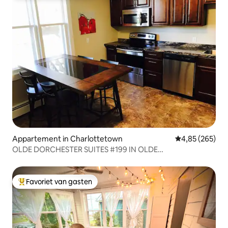
Appartement in Charlottetown
Gemiddelde beo
4,85 (265)
OLDE DORCHESTER SUITES #199 IN OLDE
CHARLOTTETOWN
Favoriet van gasten
Topfavoriet van gasten