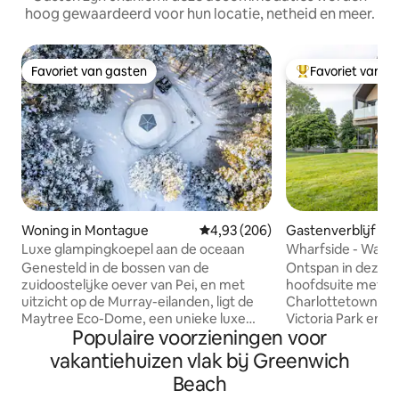
hoog gewaardeerd voor hun locatie, netheid en meer.
Favoriet van gasten
Favoriet van g
Favoriet van gasten
Topfavoriet van 
Woning in Montague
Gemiddelde beoordeling van 4,9
4,93 (206)
Gastenverblijf in 
town
Luxe glampingkoepel aan de oceaan
Wharfside - Wate
Victoria Park
Genesteld in de bossen van de
Ontspan in deze 
zuidoostelijke oever van Pei, en met
hoofdsuite met ui
uitzicht op de Murray-eilanden, ligt de
Charlottetown en 
Maytree Eco-Dome, een unieke luxe
Victoria Park en o
Populaire voorzieningen voor
accommodatie van 26 voet met een
wandeling naar win
keuken, badkamer, eigen slaapkamer en
het centrum. Mod
vakantiehuizen vlak bij Greenwich
lounge met uitzicht op het water.
zijn best, deze lo
Beach
Maytree biedt directe toegang tot je
bespaard. Ramen v