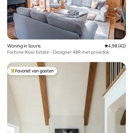
Woning in Souris
Gemiddelde be
4,98 (42)
Fortune River Estate – Designer 4BR met privédok
Favoriet van gasten
Topfavoriet van gasten