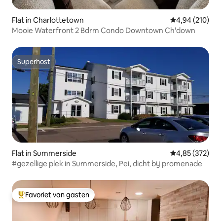
Flat in Charlottetown
Gemiddelde beo
4,94 (210)
Mooie Waterfront 2 Bdrm Condo Downtown Ch'down
Superhost
Superhost
Flat in Summerside
Gemiddelde beo
4,85 (372)
#gezellige plek in Summerside, Pei, dicht bij promenade
Favoriet van gasten
Topfavoriet van gasten