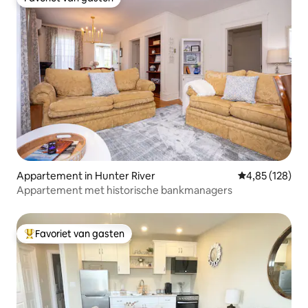
Favoriet van gasten
Appartement in Hunter River
Gemiddelde beo
4,85 (128)
Appartement met historische bankmanagers
Favoriet van gasten
Topfavoriet van gasten