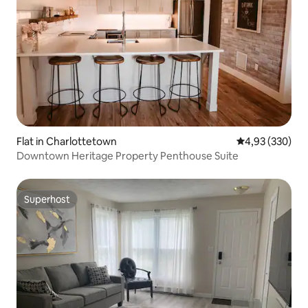
Flat in Charlottetown
Gemiddelde beo
4,93 (330)
Downtown Heritage Property Penthouse Suite
Superhost
Superhost