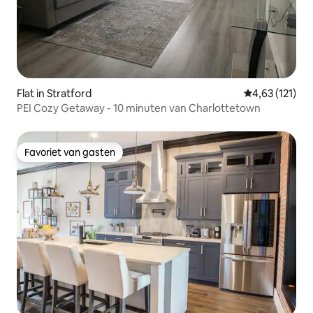
Flat in Stratford
Gemiddelde be
4,63 (121)
PEI Cozy Getaway - 10 minuten van Charlottetown
Favoriet van gasten
Favoriet van gasten