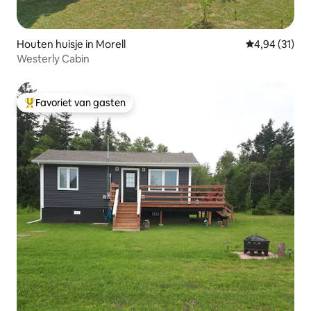
Houten huisje in Morell
Gemiddelde be
4,94 (31)
Westerly Cabin
Favoriet van gasten
Topfavoriet van gasten