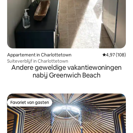
Appartement in Charlottetown
Gemiddelde beo
4,97 (108)
Suiteverblijf in Charlottetown
Andere geweldige vakantiewoningen
nabij Greenwich Beach
Favoriet van gasten
Favoriet van gasten