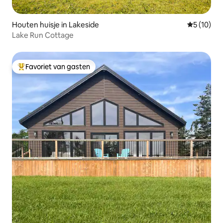
Houten huisje in Lakeside
Gemiddelde
5 (10)
Lake Run Cottage
Favoriet van gasten
Topfavoriet van gasten