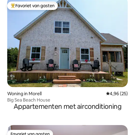
Favoriet van gasten
Topfavoriet van gasten
Woning in Morell
Gemiddelde be
4,96 (25)
Big Sea Beach House
Appartementen met airconditioning
Favoriet van gasten