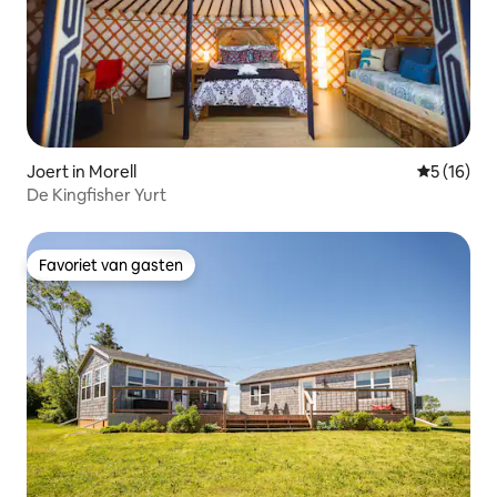
Joert in Morell
Gemiddelde
5 (16)
De Kingfisher Yurt
Favoriet van gasten
Favoriet van gasten