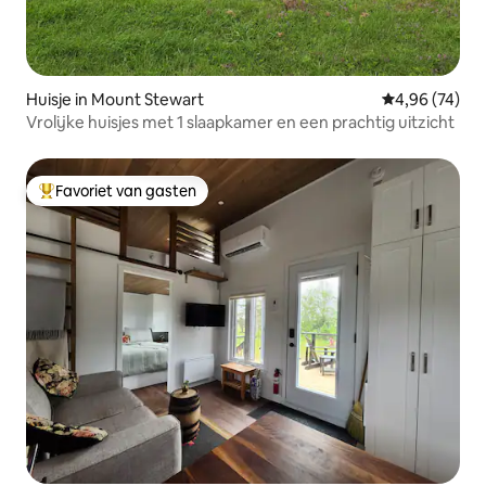
Huisje in Mount Stewart
Gemiddelde be
4,96 (74)
Vrolijke huisjes met 1 slaapkamer en een prachtig uitzicht
Favoriet van gasten
Topfavoriet van gasten