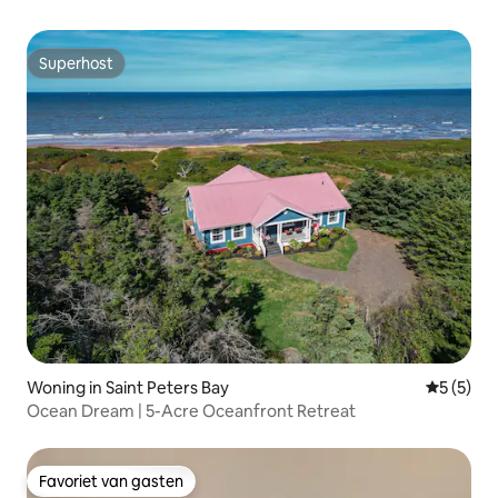
Superhost
Superhost
Woning in Saint Peters Bay
Gemiddeld
5 (5)
Ocean Dream | 5-Acre Oceanfront Retreat
Favoriet van gasten
Favoriet van gasten