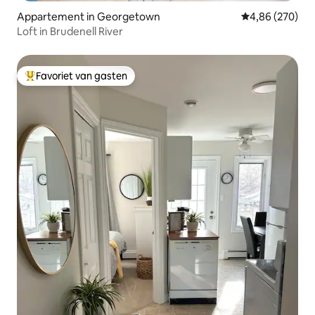
Appartement in Georgetown
Gemiddelde beo
4,86 (270)
Loft in Brudenell River
Favoriet van gasten
Topfavoriet van gasten