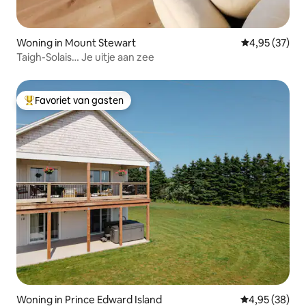
Woning in Mount Stewart
Gemiddelde be
4,95 (37)
Taigh-Solais… Je uitje aan zee
Favoriet van gasten
Topfavoriet van gasten
Woning in Prince Edward Island
Gemiddelde be
4,95 (38)