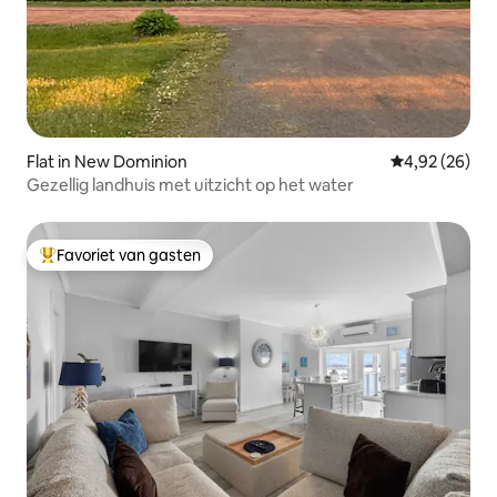
Flat in New Dominion
Gemiddelde be
4,92 (26)
Gezellig landhuis met uitzicht op het water
Favoriet van gasten
Topfavoriet van gasten