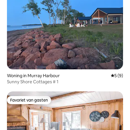
Woning in Murray Harbour
Gemiddeld
5 (9)
Sunny Shore Cottages # 1
Favoriet van gasten
Favoriet van gasten