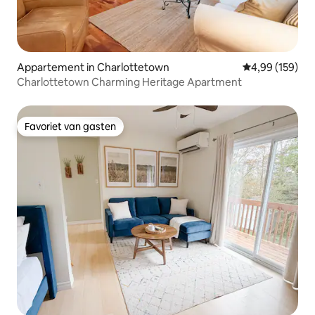
Appartement in Charlottetown
Gemiddelde beo
4,99 (159)
Charlottetown Charming Heritage Apartment
Favoriet van gasten
Favoriet van gasten