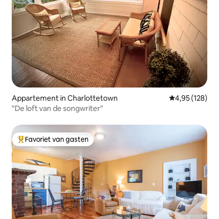
Appartement in Charlottetown
Gemiddelde beo
4,95 (128)
"De loft van de songwriter"
Favoriet van gasten
Topfavoriet van gasten