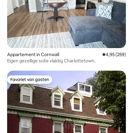
Appartement in Cornwall
Gemiddelde beo
4,95 (259)
Eigen gezellige suite vlakbij Charlottetown.
Favoriet van gasten
Favoriet van gasten