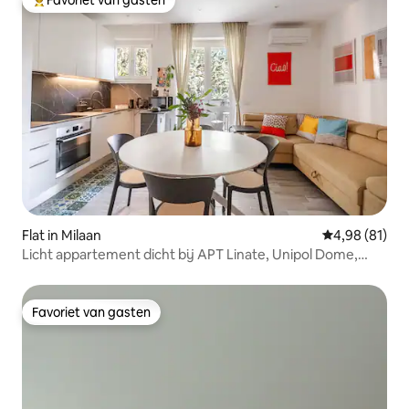
Topfavoriet van gasten
Flat in Milaan
Gemiddelde be
4,98 (81)
Licht appartement dicht bij APT Linate, Unipol Dome,
Duomo
Favoriet van gasten
Favoriet van gasten