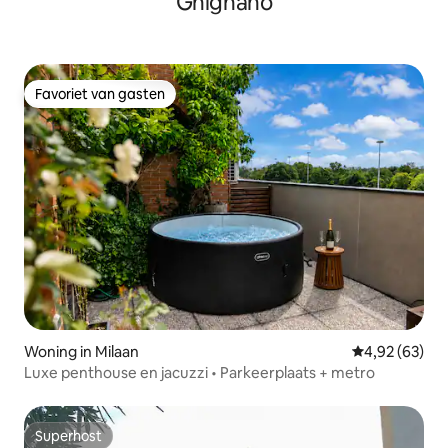
Gnignano
Favoriet van gasten
Favoriet van gasten
Woning in Milaan
Gemiddelde be
4,92 (63)
Luxe penthouse en jacuzzi • Parkeerplaats + metro
Superhost
Superhost