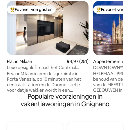
Favoriet van gasten
Favoriet van g
Topfavoriet van gasten
Topfavoriet van 
Flat in Milaan
Gemiddelde beoordeling van 4,9
4,97 (251)
Appartement in 
Luxe designloft naast het Centraal
DOWNTOWN*****
Station
RealMilanoLux >
Ervaar Milaan in een designruimte in
HELEMAAL PRIMA
Porta Venezia, op 10 minuten van het
behoud van de stij
centraal station en de Duomo: stel je
van de MEEST PRE
voor dat je wakker wordt in een
GEBOUWEN in het 
Populaire voorzieningen in
moderne loft in het stadscentrum, dicht
DUOMO loopt slec
bij historische cafés, traditionele
maat gemaakt meu
vakantiewoningen in Gnignano
restaurants en high fashion-boetieks op
en de ITALIAANSE
loopafstand. Een rustige en elegante
volwassenen + 2cot
retraite wacht op je voor een
▰ onze ASSISTA
onvergetelijk verblijf. Ideaal voor wie op
WiFi UltraFast 1Gb
zoek is naar comfort, stijl en een
UITCHECKEN ▰ B