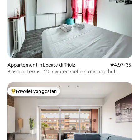
Appartement in Locate di Triulzi
Gemiddelde be
4,97 (35)
Bioscoopterras - 20 minuten met de trein naar het
stadscentrum
Favoriet van gasten
Topfavoriet van gasten