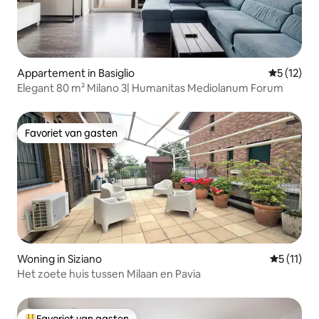
Appartement in Basiglio
Gemiddeld
5 (12)
Elegant 80 m² Milano 3| Humanitas Mediolanum Forum
Favoriet van gasten
Favoriet van gasten
Woning in Siziano
Gemiddeld
5 (11)
Het zoete huis tussen Milaan en Pavia
Favoriet van gasten