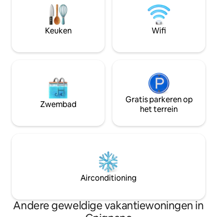
strategische locatie om de stad te
Metro beneden: 
ervaren als een echte Milanese... Geniet
Duomo/Missori >
van Milaan zoals je het nog nooit hebt
VERBINDING MAKE
Keuken
Wifi
meegemaakt!
TREINSTATIONS /
Fine/Easy Rstrnt 
Gratis parkeren op
Zwembad
het terrein
Airconditioning
Andere geweldige vakantiewoningen in