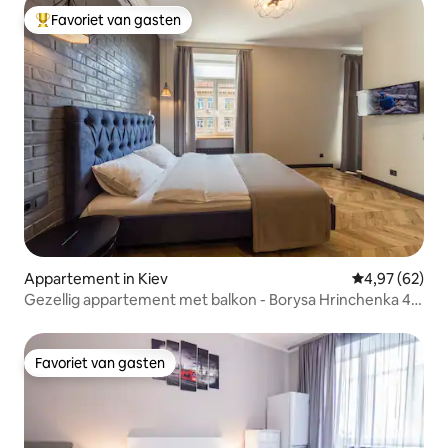
Favoriet van gasten
Topfavoriet van gasten
Appartement in Kiev
Gemiddelde be
4,97 (62)
Gezellig appartement met balkon - Borysa Hrinchenka 4
(id 291)
Favoriet van gasten
Favoriet van gasten