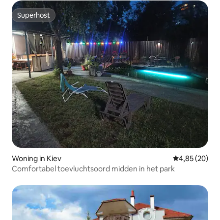
Superhost
Superhost
Woning in Kiev
Gemiddelde be
4,85 (20)
Comfortabel toevluchtsoord midden in het park