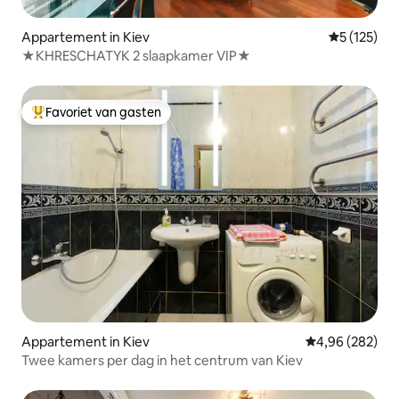
Appartement in Kiev
Gemiddelde 
5 (125)
★KHRESCHATYK 2 slaapkamer VIP★
Favoriet van gasten
Topfavoriet van gasten
Appartement in Kiev
Gemiddelde beo
4,96 (282)
Twee kamers per dag in het centrum van Kiev