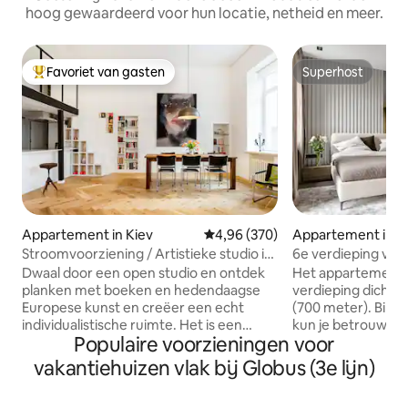
hoog gewaardeerd voor hun locatie, netheid en meer.
Favoriet van gasten
Superhost
Topfavoriet van gasten
Superhost
Appartement in Kiev
Gemiddelde beoordeling van 4,9
4,96 (370)
Appartement in K
Stroomvoorziening / Artistieke studio in
6e verdieping va
het centrum
Chicago met ond
Dwaal door een open studio en ontdek
Het appartement i
parkeergarage
planken met boeken en hedendaagse
verdieping dicht b
Europese kunst en creëer een echt
(700 meter). Binn
individualistische ruimte. Het is een
kun je betrouwbare
Populaire voorzieningen voor
inspirerende stedelijke schuilplaats en
ondergrondse par
een ideale uitvalsbasis voor het
trappen. Ramen zi
vakantiehuizen vlak bij Globus (3e lijn)
verkennen van een historische stad. Het
gewikkeld in het m
atelier staat in het centrum van Kiev. De
Supermarkt Mega