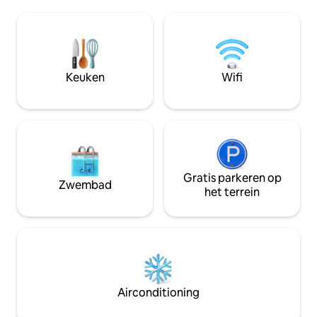
studio is van alle gemakken voorzien, alle
afstand. De foto/video van de fotoshoot
faciliteiten zijn beschikbaar voor gebruik
moet apart worde
door de gasten. Voor het huren voor
de host. Stijlvol appartement in het hart
fotograferen en adverteren kun je
van de stad Kiev. 
contact opnemen met de verhuurder
zonsondergang va
voordat je reserveert - andere tarieven
van de moderne 
Keuken
Wifi
zijn van toepassing. We verhuren niet
appartementenc
voor feestjes.
Central House.
Gratis parkeren op
Zwembad
het terrein
Airconditioning