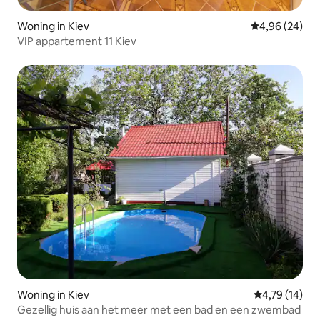
Woning in Kiev
Gemiddelde be
4,96 (24)
VIP appartement 11 Kiev
Woning in Kiev
Gemiddelde be
4,79 (14)
Gezellig huis aan het meer met een bad en een zwembad