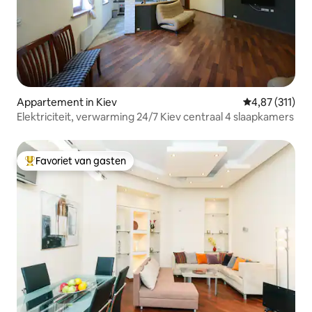
Appartement in Kiev
Gemiddelde be
4,87 (311)
Elektriciteit, verwarming 24/7 Kiev centraal 4 slaapkamers
Favoriet van gasten
Topfavoriet van gasten