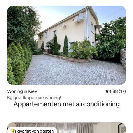
Woning in Kiev
Gemiddelde be
4,88 (17)
Bij goedkope luxe woning!
Appartementen met airconditioning
Favoriet van gasten