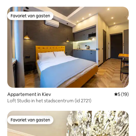
564
Favoriet van gasten
Favoriet van gasten
Appartement in Kiev
Gemiddelde
5 (19)
Loft Studio in het stadscentrum (id 2721)
Favoriet van gasten
Favoriet van gasten