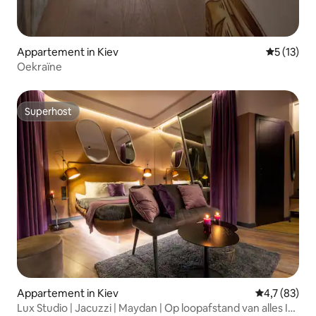
Appartement in Kiev
Gemiddeld
5 (13)
Oekraïne
Superhost
Superhost
Appartement in Kiev
Gemiddelde b
4,7 (83)
Lux Studio | Jacuzzi | Maydan | Op loopafstand van alles ID