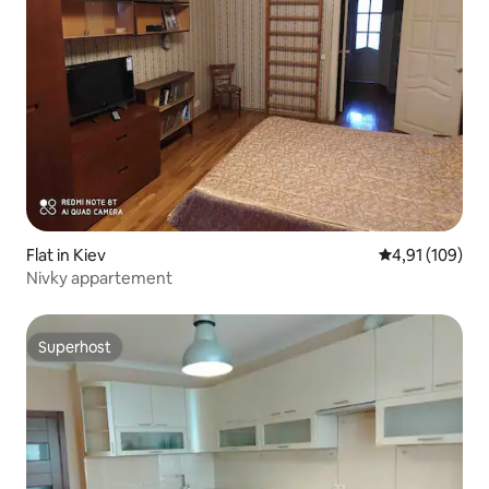
Flat in Kiev
Gemiddelde beo
4,91 (109)
Nivky appartement
Superhost
Superhost