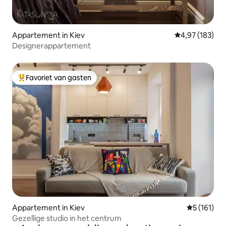
Appartement in Kiev
Gemiddelde beo
4,97 (183)
Designerappartement
Favoriet van gasten
Topfavoriet van gasten
Appartement in Kiev
Gemiddelde
5 (161)
Gezellige studio in het centrum