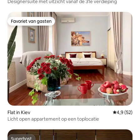
Designersuite met uitzicht vanaf de 31e verdieping
Favoriet van gasten
Favoriet van gasten
Flat in Kiev
Gemiddelde b
4,9 (52)
Licht open appartement op een toplocatie
Superhost