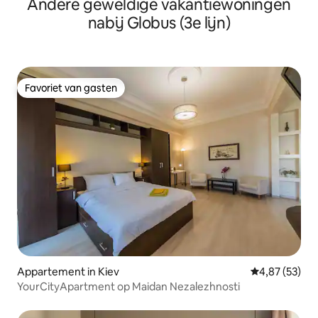
Andere geweldige vakantiewoningen
nabij Globus (3e lijn)
Favoriet van gasten
Favoriet van gasten
Appartement in Kiev
Gemiddelde be
4,87 (53)
YourCityApartment op Maidan Nezalezhnosti