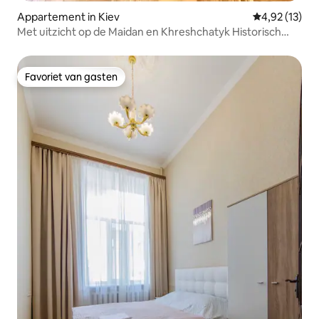
Appartement in Kiev
Gemiddelde be
4,92 (13)
Met uitzicht op de Maidan en Khreshchatyk Historisch
centrum
Favoriet van gasten
Favoriet van gasten