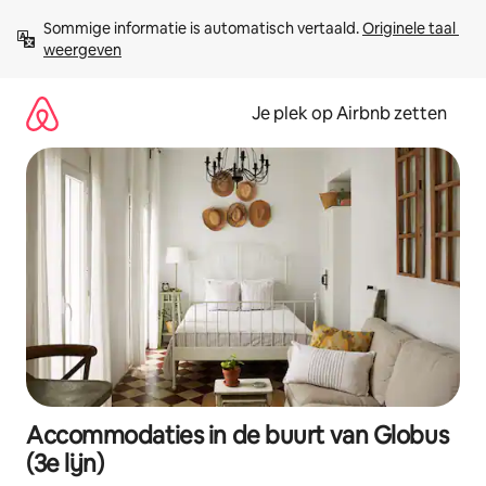
Ga
Sommige informatie is automatisch vertaald. 
Originele taal 
direct
weergeven
naar
inhoud
Je plek op Airbnb zetten
Accommodaties in de buurt van Globus
(3e lijn)