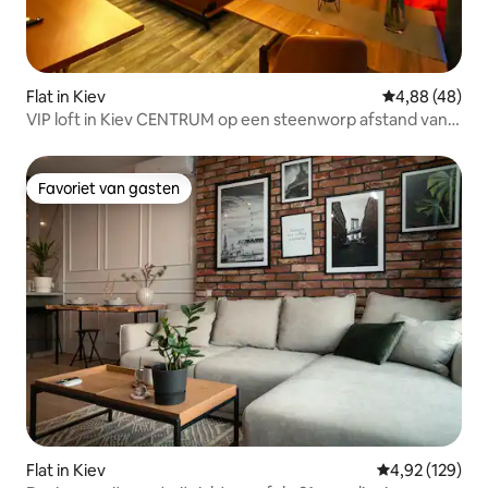
Flat in Kiev
Gemiddelde be
4,88 (48)
VIP loft in Kiev CENTRUM op een steenworp afstand van
Arena citi
Favoriet van gasten
Favoriet van gasten
Flat in Kiev
Gemiddelde beo
4,92 (129)