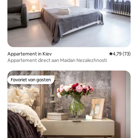
Appartement in Kiev
Gemiddelde be
4,79 (73)
Appartement direct aan Maidan Nezalezhnosti
Favoriet van gasten
Favoriet van gasten