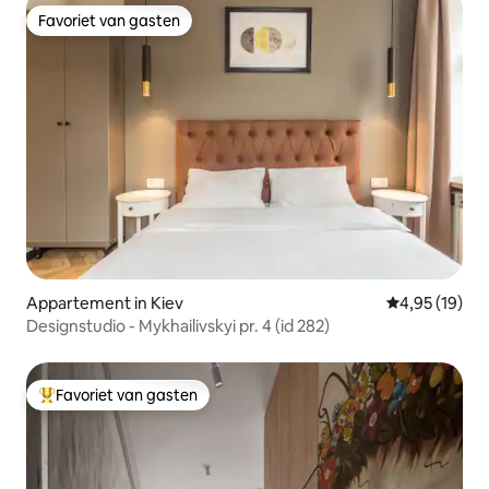
Favoriet van gasten
Favoriet van gasten
Appartement in Kiev
Gemiddelde be
4,95 (19)
Designstudio - Mykhailivskyi pr. 4 (id 282)
Favoriet van gasten
Topfavoriet van gasten