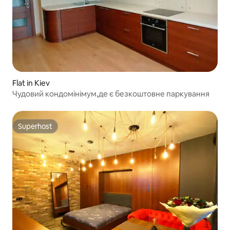
Flat in Kiev
Чудовий кондомінімум,де є безкоштовне паркування
Superhost
Superhost