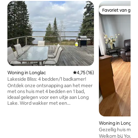
Favoriet van gas
Favoriet van gas
Woning in Longlac
Gemiddelde beoordeling van 4,
4,75 (16)
Lakeside Bliss: 4 bedden/1 badkamer!
Ontdek onze ontsnapping aan het meer
met ons huis met 4 bedden en 1 bad,
ideaal gelegen voor een uitje aan Long
Lake. Word wakker met een
adembenemend uitzicht op het meer
en breng je dagen door met genieten
van de rustige omgeving vanuit het
Woning in Longlac
comfort van onze uitnodigende
Gezellig huis met
accommodatie. Een lichte woonkamer,
Welkom bij Your Fa