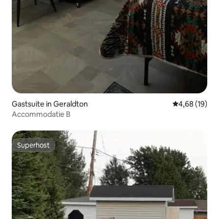
Gastsuite in Geraldton
Gemiddelde be
4,68 (19)
Accommodatie B
Superhost
Superhost