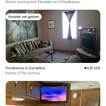
Ruime woning met 3 bedden en 1,5 badkamer.
Favoriet van gasten
Favoriet van gasten
Privékamer in Geraldton
Gemiddelde b
4,81 (43)
Kamer 3 The Victoria