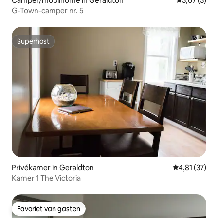
Camper/mobilhome in Geraldton
Gemiddelde b
3,67 (3)
G-Town-camper nr. 5
Superhost
Superhost
Privékamer in Geraldton
Gemiddelde be
4,81 (37)
Kamer 1 The Victoria
Favoriet van gasten
Favoriet van gasten