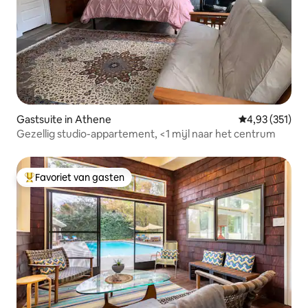
Gastsuite in Athene
Gemiddelde beo
4,93 (351)
Gezellig studio-appartement, <1 mijl naar het centrum
Favoriet van gasten
Topfavoriet van gasten