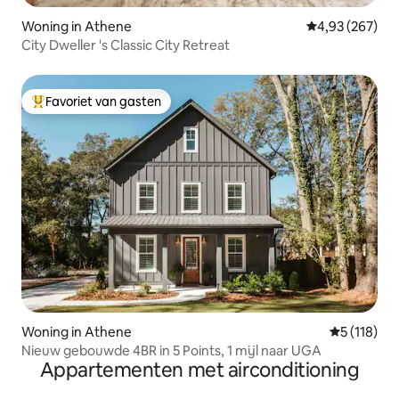
Woning in Athene
Gemiddelde beo
4,93 (267)
City Dweller 's Classic City Retreat
Favoriet van gasten
Topfavoriet van gasten
Woning in Athene
Gemiddelde
5 (118)
Nieuw gebouwde 4BR in 5 Points, 1 mijl naar UGA
Appartementen met airconditioning