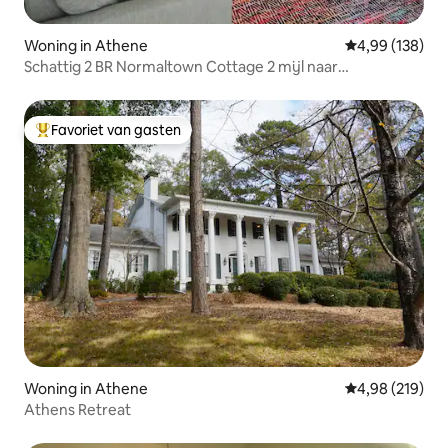
Woning in Athene
Gemiddelde beo
4,99 (138)
Schattig 2 BR Normaltown Cottage 2 mijl naar
Downtown/UGA
Favoriet van gasten
Topfavoriet van gasten
Woning in Athene
Gemiddelde beo
4,98 (219)
Athens Retreat