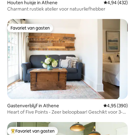
Houten huisje in Athene
Gemiddelde beo
4,94 (432)
Charmant rustiek atelier voor natuurliefhebber
Favoriet van gasten
Favoriet van gasten
Gastenverblijf in Athene
Gemiddelde beo
4,95 (390)
Heart of Five Points - Zeer beloopbaar! Geschikt voor 3-4
personen
Favoriet van gasten
Topfavoriet van gasten