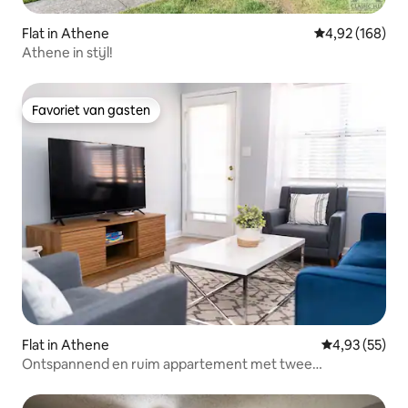
Flat in Athene
Gemiddelde beo
4,92 (168)
Athene in stijl!
Favoriet van gasten
Favoriet van gasten
Flat in Athene
Gemiddelde be
4,93 (55)
Ontspannend en ruim appartement met twee
slaapkamers bij Milledge (2)