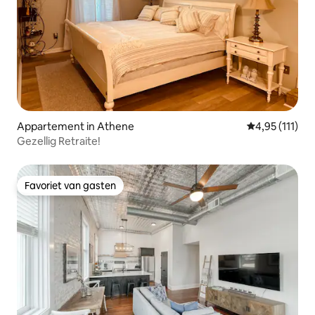
Appartement in Athene
Gemiddelde be
4,95 (111)
Gezellig Retraite!
Favoriet van gasten
Favoriet van gasten