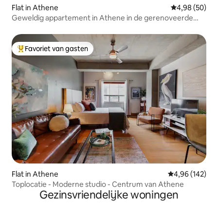
Flat in Athene
Gemiddelde be
4,98 (50)
Geweldig appartement in Athene in de gerenoveerde
kerk!
Favoriet van gasten
Topfavoriet van gasten
Flat in Athene
Gemiddelde beo
4,96 (142)
Toplocatie - Moderne studio - Centrum van Athene
Gezinsvriendelijke woningen