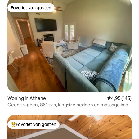
Favoriet van gasten
Favoriet van gasten
Woning in Athene
Gemiddelde beo
4,95 (145)
Geen trappen, 86” tv's, kingsize bedden en massage in de
buurt van UGA
Favoriet van gasten
Topfavoriet van gasten