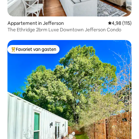
Appartement in Jefferson
Gemiddelde beo
4,98 (115)
The Ethridge 2brm Luxe Downtown Jefferson Condo
Favoriet van gasten
Topfavoriet van gasten