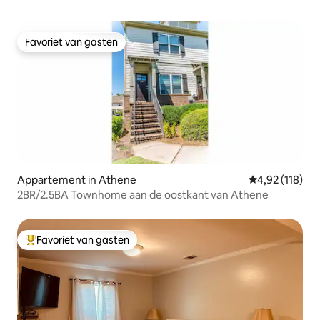
Favoriet van gasten
Favoriet van gasten
Appartement in Athene
Gemiddelde beo
4,92 (118)
2BR/2.5BA Townhome aan de oostkant van Athene
Favoriet van gasten
Topfavoriet van gasten