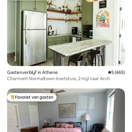
Gastenverblijf in Athene
Gemiddelde 
5 (465)
Charmant Normaltown-koetshuis, 2 mijl naar Arch
Favoriet van gasten
Topfavoriet van gasten