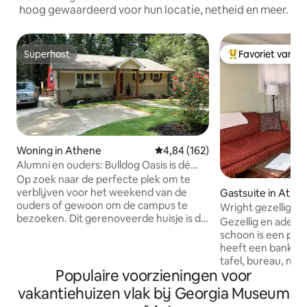
hoog gewaardeerd voor hun locatie, netheid en meer.
Superhost
Favoriet van g
Superhost
Topfavoriet van 
Woning in Athene
Gemiddelde beoordeling van 4,8
4,84 (162)
Alumni en ouders: Bulldog Oasis is dé
place to be
Op zoek naar de perfecte plek om te
verblijven voor het weekend van de
Gastsuite in Athe
ouders of gewoon om de campus te
Wright gezellige g
bezoeken. Dit gerenoveerde huisje is dé
Gezellig en ademe
place to be. Naast de 3 bedden en 2
schoon is een pri
volledige baden, beschikt het over een
heeft een bank me
achtertuin gemaakt om te spelen.
tafel, bureau, mid
Oefen je golfschommel, ontspan rond
Populaire voorzieningen voor
koelkast/vriezer,
de vuurplaats of in het bubbelbad. Er is
broodrooster en 
vakantiehuizen vlak bij Georgia Museum
een tv op de veranda van het scherm
koffiezetapparaa