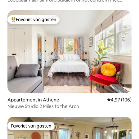
uitzicht!
Favoriet van gasten
Topfavoriet van gasten
Appartement in Athene
Gemiddelde beo
4,97 (106)
Nieuwe Studio 2 Miles to the Arch
Favoriet van gasten
Favoriet van gasten