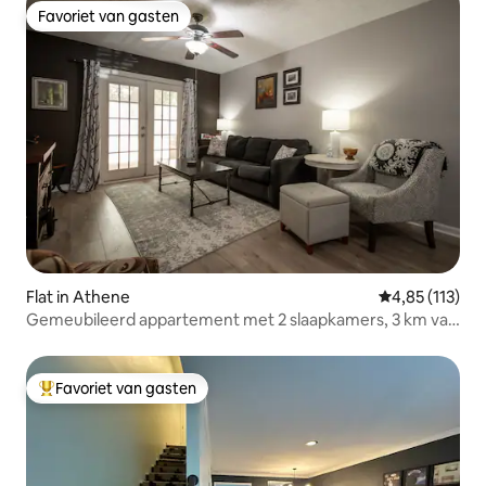
Favoriet van gasten
Favoriet van gasten
Flat in Athene
Gemiddelde be
4,85 (113)
Gemeubileerd appartement met 2 slaapkamers, 3 km van
het centrum
Favoriet van gasten
Topfavoriet van gasten