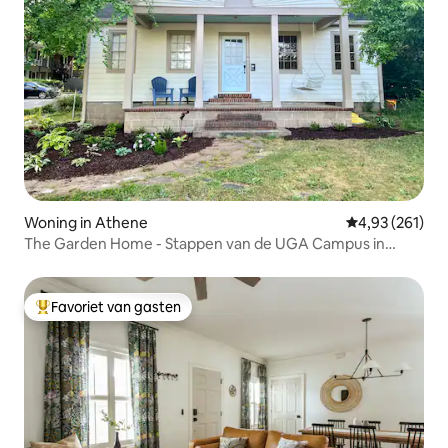
Woning in Athene
Gemiddelde beo
4,93 (261)
The Garden Home - Stappen van de UGA Campus in
Athene
Favoriet van gasten
Topfavoriet van gasten