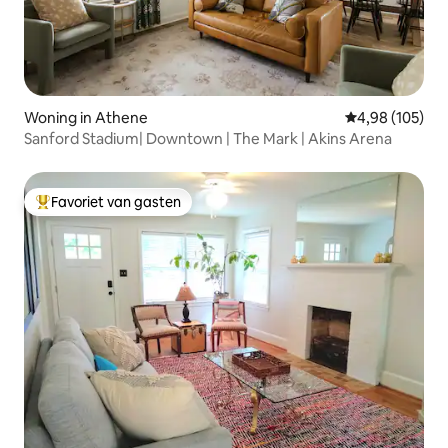
Woning in Athene
Gemiddelde beo
4,98 (105)
Sanford Stadium| Downtown | The Mark | Akins Arena
Favoriet van gasten
Topfavoriet van gasten