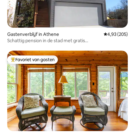
Gastenverblijf in Athene
Gemiddelde beo
4,93 (205)
Schattig pension in de stad met gratis
parkeergelegenheid
Favoriet van gasten
Topfavoriet van gasten