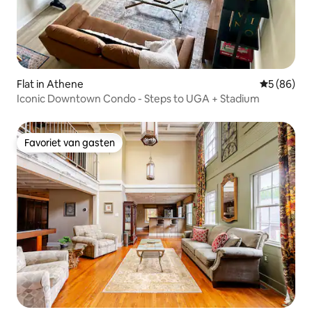
Flat in Athene
Gemiddelde
5 (86)
Iconic Downtown Condo - Steps to UGA + Stadium
Favoriet van gasten
Favoriet van gasten