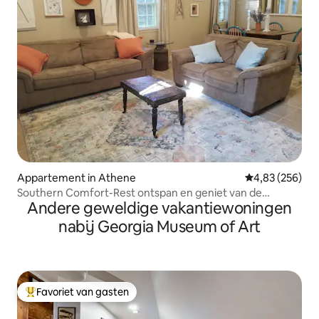
Appartement in Athene
Gemiddelde beo
4,83 (256)
Southern Comfort-Rest ontspan en geniet van de
Andere geweldige vakantiewoningen
klassieke stad
nabij Georgia Museum of Art
Favoriet van gasten
Topfavoriet van gasten