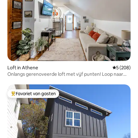
Loft in Athene
Gemiddelde 
5 (208)
Onlangs gerenoveerde loft met vijf punten! Loop naar
alles!
Favoriet van gasten
Topfavoriet van gasten