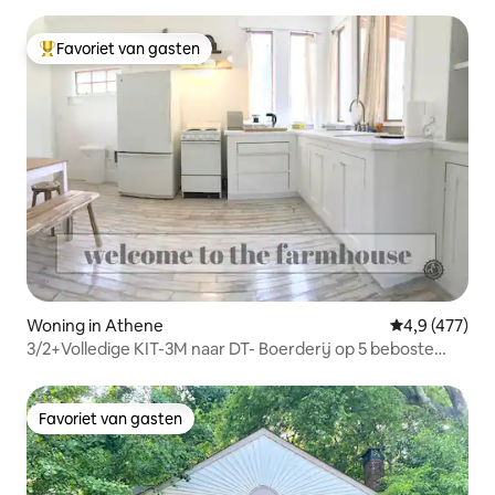
Favoriet van gasten
Topfavoriet van gasten
Woning in Athene
Gemiddelde be
4,9 (477)
3/2+Volledige KIT-3M naar DT- Boerderij op 5 beboste
hectare
Favoriet van gasten
Favoriet van gasten