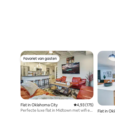
Favoriet van gasten
Favoriet van gasten
Flat in Oklahoma City
Gemiddelde beoordeling
4,93 (175)
Perfecte luxe flat in Midtown met wifi en
Flat in O