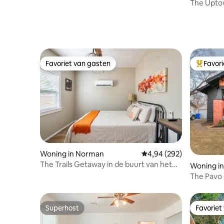
zwembad!
The Uptow
Dineren |
Favoriet van gasten
Favor
Favoriet van gasten
Topfavor
Woning in Norman
Gemiddelde beoordeling
4,94 (292)
The Trails Getaway in de buurt van het
Woning i
centrum en de OU!
The Pavo 
Campus
Superhost
Favoriet
Superhost
Favoriet