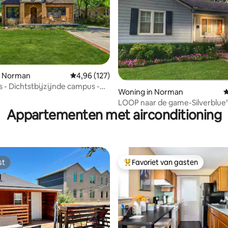
 van 4,86 op 5, 169 recensies
n Norman
Gemiddelde beoordeling van 4,96 op 5, 127 r
4,96 (127)
s - Dichtstbijzijnde campus -
Woning in Norman
G
naar de Mont
LOOP naar de game-Silverblue
Appartementen met airconditioning
Campus Cottage
st
Favoriet van gasten
st
Topfavoriet van gasten