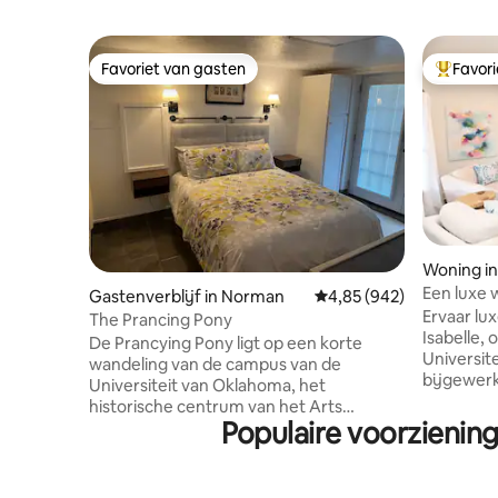
Favoriet van gasten
Favor
Favoriet van gasten
Topfavor
Woning i
Een luxe 
Gastenverblijf in Norman
Gemiddelde beoordeling
4,85 (942)
campus
Ervaar lu
The Prancing Pony
Isabelle,
De Prancying Pony ligt op een korte
Universit
wandeling van de campus van de
bijgewerk
Universiteit van Oklahoma, het
biedt mo
historische centrum van het Arts
tijdloos 
Populaire voorzienin
District, restaurants en
hoekperce
eetgelegenheden. De Pony is een
ontspann
rustige en afgelegen cabana met
vuurkuil 
prachtige tuin en zwembad. De sfeer, de