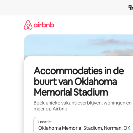
Ga
direct
naar
inhoud
Accommodaties in de
buurt van Oklahoma
Memorial Stadium
Boek unieke vakantieverblijven, woningen en
meer op Airbnb
Locatie
Wanneer er resultaten beschikbaar zijn, maak je 