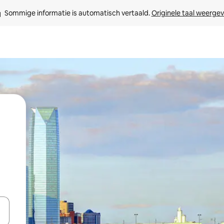
Sommige informatie is automatisch vertaald. 
Originele taal weerge
een keuze met je de pijltjestoetsen omhoog en omlaag, óf door te tikk