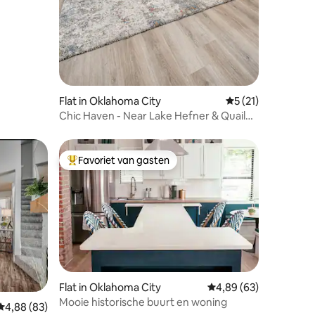
Flat in Oklahoma City
Gemiddelde beoord
5 (21)
Chic Haven - Near Lake Hefner & Quail
Creek Shops
Favoriet van gasten
Topfavoriet van gasten
Flat in Oklahoma City
Gemiddelde beoordelin
4,89 (63)
Mooie historische buurt en woning
ecensies
Gemiddelde beoordeling van 4,88 op 5, 83 recensies
4,88 (83)