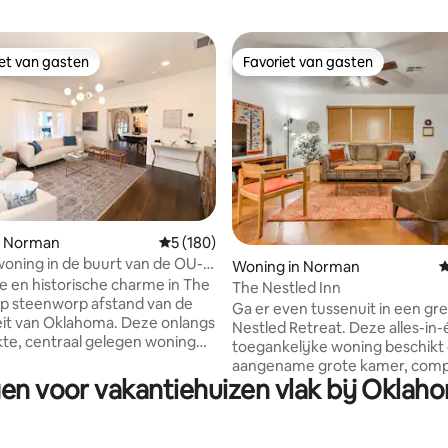
iet van gasten
Favoriet van gasten
iet van gasten
Favoriet van gasten
n Norman
Gemiddelde beoordeling van 5 op 5, 180 r
5 (180)
woning in de buurt van de OU-
 van 4,85 op 5, 942 recensies
Woning in Norman
G
xe en historische charme in The
The Nestled Inn
 op steenworp afstand van de
Ga er even tussenuit in een gr
eit van Oklahoma. Deze onlangs
Nestled Retreat. Deze alles-in
te, centraal gelegen woning
toegankelijke woning beschikt
derne voorzieningen met een
aangename grote kamer, comp
karakter. Geniet van het ruime
gen voor vakantiehuizen vlak bij Okla
een queensize slaapbank en e
el, de veranda en een
volledige keuken. Er zijn twee
ende achtertuin met een
barrièrevrije badkamers, twee
en lichtsnoeren. Perfect
slaapkamers, één met een king