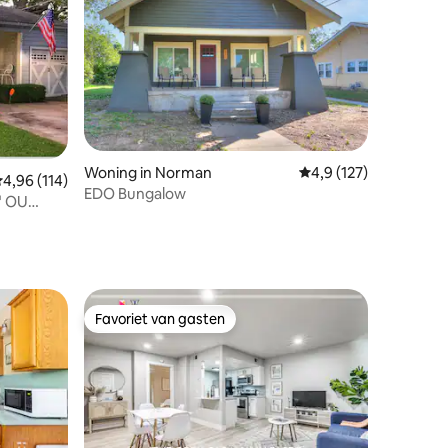
ecensies
Woning in Norman
Gemiddelde beoordeli
4,9 (127)
emiddelde beoordeling van 4,96 op 5, 114 recensies
4,96 (114)
EDO Bungalow
" OU
Favoriet van gasten
Favoriet van gasten