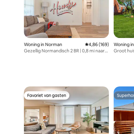
Woning in Norman
Gemiddelde beoordeling
4,86 (169)
Woning i
Gezellig Normandisch 2 BR | 0,8 mi naar
Groot hui
OU Stadium
Stappen 
Favoriet van gasten
Superho
Favoriet van gasten
Superho