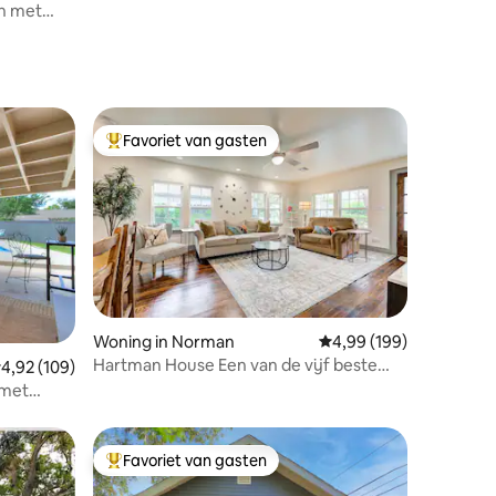
h met
Favoriet van gasten
Topfavoriet van gasten
Woning in Norman
Gemiddelde beoordeling
4,99 (199)
Hartman House Een van de vijf beste
ecensies
emiddelde beoordeling van 4,92 op 5, 109 recensies
4,92 (109)
bed & breakfasts in Norman
 met
Favoriet van gasten
Topfavoriet van gasten