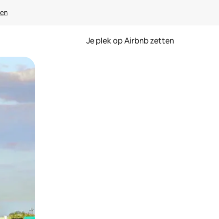
ven
Je plek op Airbnb zetten
en of swipen.