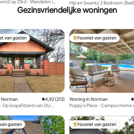
ns2 op 23rd - Wandelen |
Hip en Swanky 2 Bedroom 2bat
 Winkelen | Luxe
Gezinsvriendelijke woningen
zwembad!
iet van gasten
Favoriet van gasten
iet van gasten
Topfavoriet van gasten
 van 4,94 op 5, 292 recensies
n Norman
Gemiddelde beoordeling van 4,92 op 5, 213 r
4,92 (213)
Woning in Norman
G
- Op loopafstand van OU
Poppy's Place - Campus Home
zwembad
 van gasten
Favoriet van gasten
 van gasten
Topfavoriet van gasten