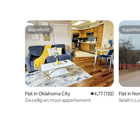
Superhost
Superho
Superhost
Superho
Flat in Oklahoma City
Gemiddelde beoordeling
4,77 (132)
Flat in N
Gezellig en mooi appartement
Selah's L
Compoun