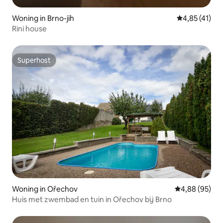
Woning in Brno-jih
Gemiddelde b
4,85 (41)
Rini house
Superhost
Superhost
Woning in Ořechov
Gemiddelde be
4,88 (95)
Huis met zwembad en tuin in Ořechov bij Brno