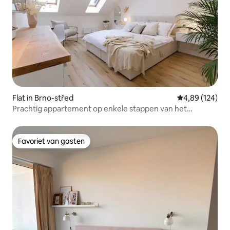
Flat in Brno-střed
Gemiddelde beo
4,89 (124)
Prachtig appartement op enkele stappen van het
centrale plein
Favoriet van gasten
Favoriet van gasten