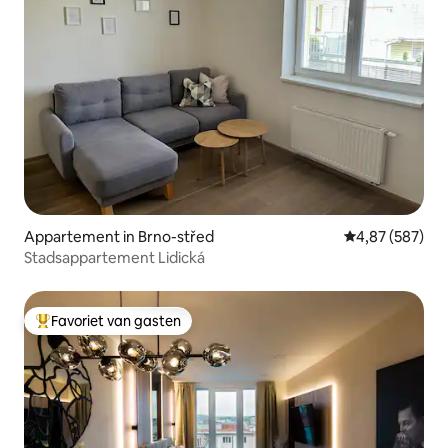
Appartement in Brno-střed
Gemiddelde beo
4,87 (587)
Stadsappartement Lidická
Favoriet van gasten
Topfavoriet van gasten