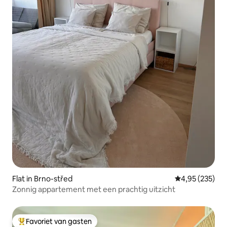
Flat in Brno-střed
Gemiddelde beo
4,95 (235)
Zonnig appartement met een prachtig uitzicht
Favoriet van gasten
Topfavoriet van gasten