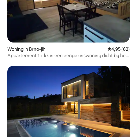
Woning in Brno-jih
Gemiddelde be
4,95 (62)
Appartement 1 + kk in een eengezinswoning dicht bij het
centrum.