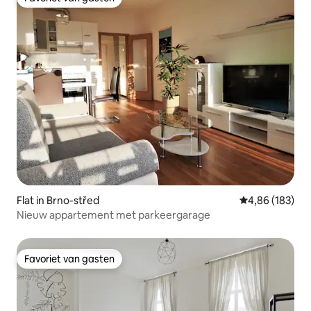
Favoriet van gasten
Flat in Brno-střed
Gemiddelde beo
4,86 (183)
Nieuw appartement met parkeergarage
Favoriet van gasten
Favoriet van gasten