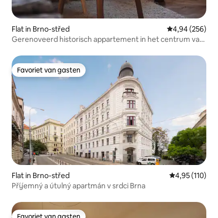
Flat in Brno-střed
Gemiddelde beo
4,94 (256)
Gerenoveerd historisch appartement in het centrum van
Brno
Favoriet van gasten
Favoriet van gasten
Flat in Brno-střed
Gemiddelde beo
4,95 (110)
Příjemný a útulný apartmán v srdci Brna
Favoriet van gasten