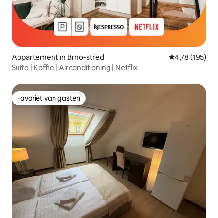
Appartement in Brno-střed
Gemiddelde beo
4,78 (195)
Suite | Koffie | Airconditioning | Netflix
Favoriet van gasten
Favoriet van gasten