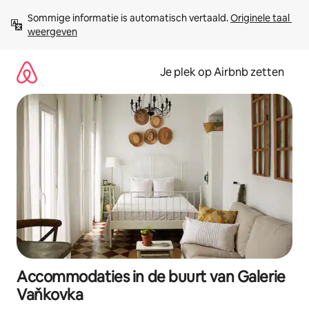
Ga
Sommige informatie is automatisch vertaald. 
Originele taal 
direct
weergeven
naar
inhoud
Je plek op Airbnb zetten
Accommodaties in de buurt van Galerie
Vaňkovka