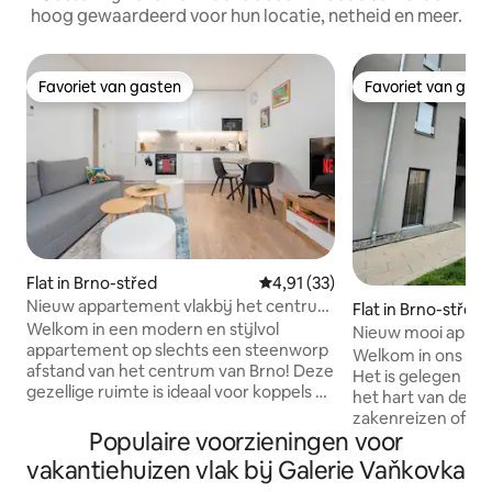
hoog gewaardeerd voor hun locatie, netheid en meer.
Favoriet van gasten
Favoriet van gas
Favoriet van gasten
Favoriet van gas
Flat in Brno-střed
Gemiddelde beoordeling van 4,
4,91 (33)
Nieuw appartement vlakbij het centrum
Flat in Brno-střed
van Brno
Welkom in een modern en stijlvol
Nieuw mooi appar
appartement op slechts een steenworp
centrum/parkeer
Welkom in ons mo
afstand van het centrum van Brno! Deze
Het is gelegen in e
gezellige ruimte is ideaal voor koppels of
het hart van de st
soloreizigers die alles binnen handbereik
zakenreizen of ge
willen hebben – van winkels in het
Populaire voorzieningen voor
Het appartement 
nabijgelegen winkelcentrum Vaňkovka
met een tweeper
vakantiehuizen vlak bij Galerie Vaňkovka
tot de historische bezienswaardigheden
woonkamer met ee