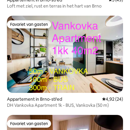
Loft met ziel, rust en terras in het hart van Brno
Favoriet van gasten
Favoriet van gasten
Appartement in Brno-střed
Gemiddelde be
4,92 (24)
DH Vankovka Apartment 1k - BUS, Vankovka (50 m)
Favoriet van gasten
Favoriet van gasten