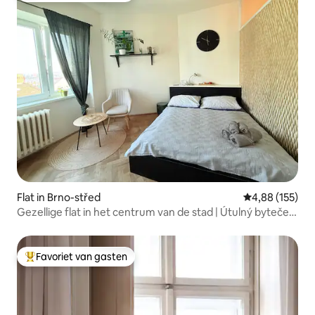
Flat in Brno-střed
Gemiddelde beo
4,88 (155)
Gezellige flat in het centrum van de stad | Útulný byteček
v centru
Favoriet van gasten
Topfavoriet van gasten