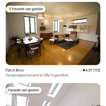
Favoriet van gasten
Topfavoriet van gasten
Flat in Brno
Gemiddelde be
4,97 (113)
Designappartement in Villa Tugendhat
Favoriet van gasten
Favoriet van gasten