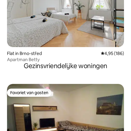
Flat in Brno-střed
Gemiddelde beo
4,95 (186)
Apartman Betty
Gezinsvriendelijke woningen
Favoriet van gasten
Favoriet van gasten