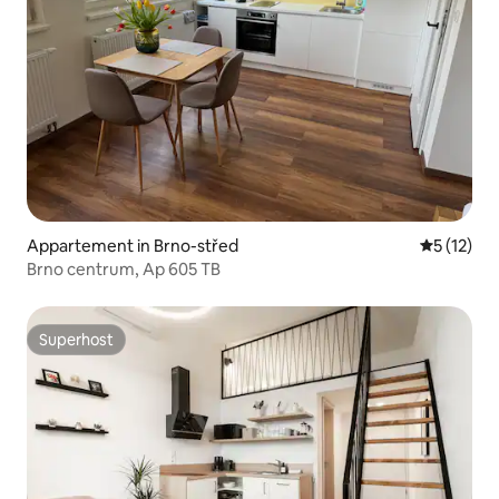
Appartement in Brno-střed
Gemiddeld
5 (12)
Brno centrum, Ap 605 TB
Superhost
Superhost