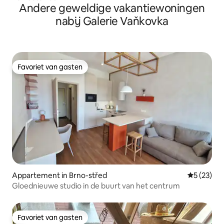
Andere geweldige vakantiewoningen
nabij Galerie Vaňkovka
Favoriet van gasten
Favoriet van gasten
Appartement in Brno-střed
Gemiddelde
5 (23)
Gloednieuwe studio in de buurt van het centrum
Favoriet van gasten
Favoriet van gasten