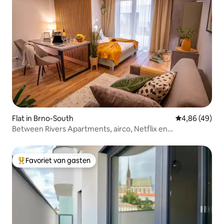
Flat in Brno-South
Gemiddelde be
4,86 (49)
Between Rivers Apartments, airco, Netflix en
parkeergelegenheid
Favoriet van gasten
Topfavoriet van gasten