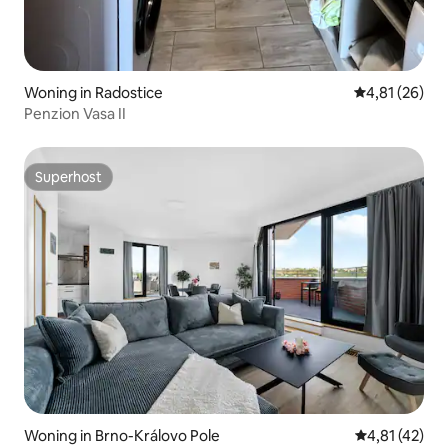
Woning in Radostice
Gemiddelde be
4,81 (26)
Penzion Vasa II
Superhost
Superhost
Woning in Brno-Královo Pole
Gemiddelde b
4,81 (42)