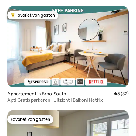
Favoriet van gasten
Topfavoriet van gasten
Appartement in Brno-South
Gemiddelde
5 (32)
Apt| Gratis parkeren | Uitzicht | Balkon| Netflix
Favoriet van gasten
Favoriet van gasten