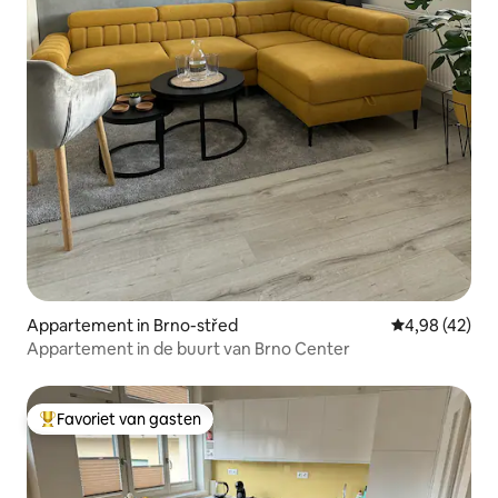
Appartement in Brno-střed
Gemiddelde be
4,98 (42)
Appartement in de buurt van Brno Center
Favoriet van gasten
Topfavoriet van gasten