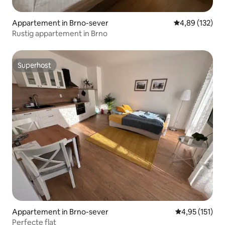
Appartement in Brno-sever
Gemiddelde beo
4,89 (132)
Rustig appartement in Brno
Superhost
Superhost
Appartement in Brno-sever
Gemiddelde be
4,95 (151)
Perfecte flat