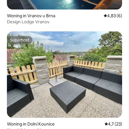
Woning in Vranov u Brna
Gemiddelde b
4,83 (6)
Design Lodge Vranov
Superhost
Superhost
Woning in Dolní Kounice
Gemiddelde 
4,7 (23)