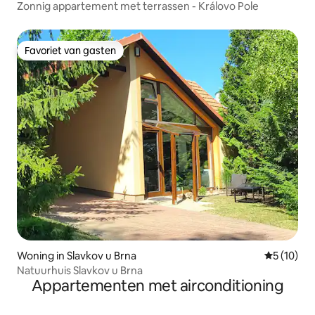
Zonnig appartement met terrassen - Královo Pole
Favoriet van gasten
Favoriet van gasten
Woning in Slavkov u Brna
Gemiddelde
5 (10)
Natuurhuis Slavkov u Brna
Appartementen met airconditioning