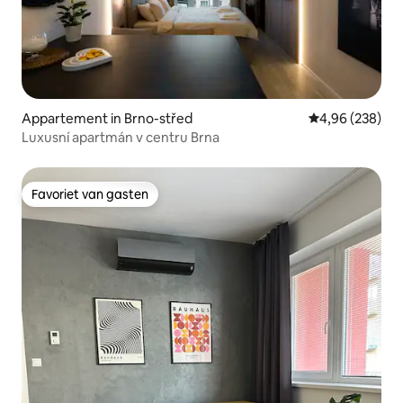
Appartement in Brno-střed
Gemiddelde beo
4,96 (238)
Luxusní apartmán v centru Brna
Favoriet van gasten
Favoriet van gasten