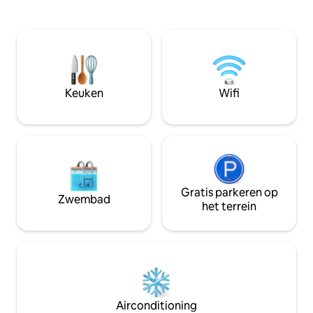
van de stad. Wij bieden een comfortabel
volledig uitgerus
verblijf met alle voorzieningen,
moderne badkamer. E
waaronder snelle wifi, een volledig
wasmachine, drog
uitgeruste keuken en comfortabel
parkeergelegenhei
slapen, direct naast het busstation en
toeristische attra
het winkelcentrum Vaňkovka. Kom en
openbaar vervoer. 
geniet van Brno vanaf de beste plek!
en check-out, huis
Keuken
Wifi
toegestaan. Kom 
en stijl!
Gratis parkeren op
Zwembad
het terrein
Airconditioning