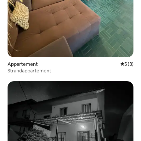
Appartement
Gemiddeld
5 (3)
Strandappartement