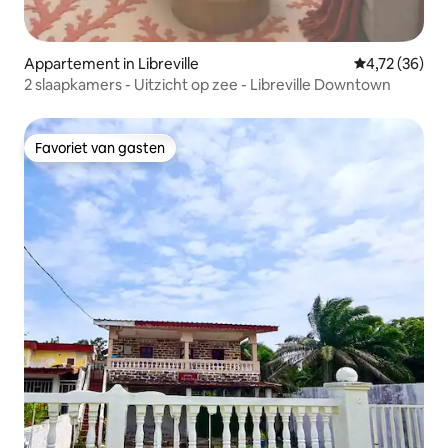
Appartement in Libreville
Gemiddelde be
4,72 (36)
2 slaapkamers - Uitzicht op zee - Libreville Downtown
Favoriet van gasten
Favoriet van gasten