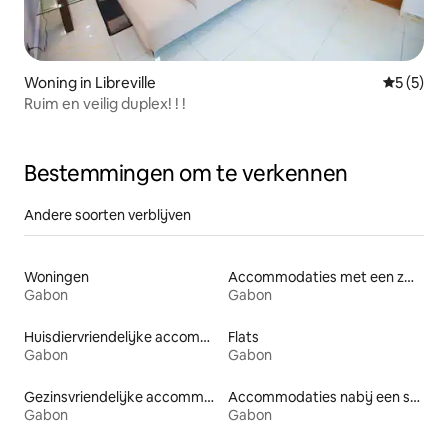
Woning in Libreville
Gemiddeld
5 (5)
Ruim en veilig duplex! ! !
Bestemmingen om te verkennen
Andere soorten verblijven
Woningen
Accommodaties met een zwembad
Gabon
Gabon
Huisdiervriendelijke accommodaties
Flats
Gabon
Gabon
Gezinsvriendelijke accommodaties
Accommodaties nabij een strand
Gabon
Gabon