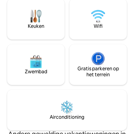
airconditioning. 
een boorgat - gemakkelijke toegang tot
beschikbaar Een woonkamer, een
vervoer omdat het aan de rand van de
uitgeruste keuke
weg ligt.
voorzieningen Een terras en een rieten
hut met een barbec
Keuken
Wifi
Gratis parkeren op
Zwembad
het terrein
Airconditioning