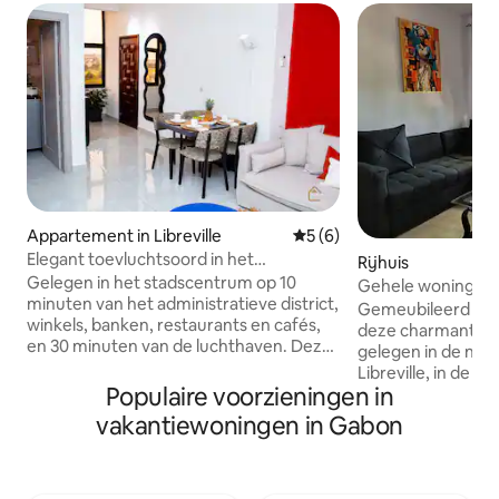
Appartement in Libreville
Gemiddelde beoordeling va
5 (6)
Elegant toevluchtsoord in het
Rijhuis
stadscentrum! Enkama, Londen
Gelegen in het stadscentrum op 10
Gehele woning 2 sl
minuten van het administratieve district,
- Gabon
Gemeubileerd huis met t
winkels, banken, restaurants en cafés,
deze charmante 
en 30 minuten van de luchthaven. Deze
gelegen in de nie
plek is geweldig voor zakenreizen of
Libreville, in de p
stedentrips Volledig uitgerust, je hoeft
Populaire voorzieningen in
de gemeente Akand
alleen maar je koffers neer te zetten en
rustige, veilige o
vakantiewoningen in Gabon
te genieten van je gezellige cocon. het
en vervuiling. De accommodatie omvat:
appartement heeft - wifi - IP Tv - een
Twee slaapkamers
schoonmaakster het gebouw omvat -
tweepersoonsbed
Gratis parkeren - 24-uurs conciërge -