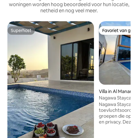
woningen worden hoog beoordeeld voor hun locatie,
netheid en nog veel meer.
Superhost
Favoriet van gas
Superhost
Favoriet van gas
Villa in Al Manama
Nagawa Staycatio
Nagawa Staycation
toevluchtsoord, i
groepen die op zo
en privacy. Deze ru
slaapkamers heef
een bubbelbad en 