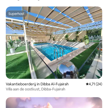
Superhost
Superhost
Vakantieboerderij in Dibba Al-Fujairah
Gemiddelde b
4,71 (24)
Villa aan de oostkust, Dibba-Fujairah