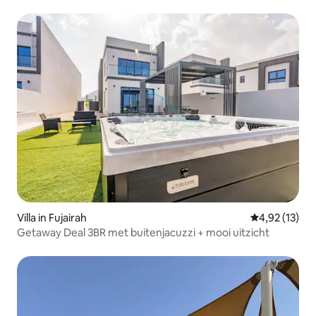
Villa in Fujairah
Gemiddelde be
4,92 (13)
Getaway Deal 3BR met buitenjacuzzi + mooi uitzicht