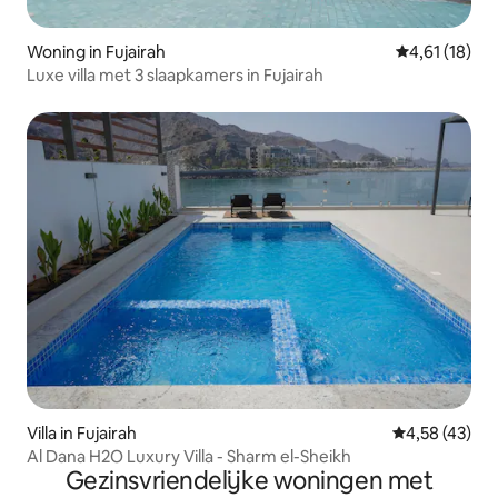
Woning in Fujairah
Gemiddelde b
4,61 (18)
Luxe villa met 3 slaapkamers in Fujairah
Villa in Fujairah
Gemiddelde be
4,58 (43)
Al Dana H2O Luxury Villa - Sharm el-Sheikh
Gezinsvriendelijke woningen met