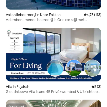
Vakantieboerderij in Khor Fakkan
Gemiddelde be
4,75 (113)
Adembenemende boerderij in Griekse stijl met
privézwembad
Villa in Fujairah
Gemiddeld
5 (3)
Gloednieuwe Villa Island 4B Privézwembad & Uitzicht op
zee
Superhost