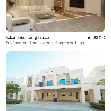
Vakantieboerderij in ضدنا
Gemiddelde be
4,93 (14)
Privéboerderij met zwembad tussen de bergen