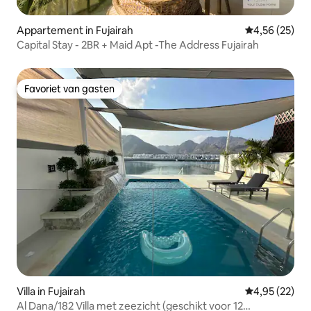
Appartement in Fujairah
Gemiddelde be
4,56 (25)
Capital Stay - 2BR + Maid Apt -The Address Fujairah
Favoriet van gasten
Favoriet van gasten
Villa in Fujairah
Gemiddelde be
4,95 (22)
Al Dana/182 Villa met zeezicht (geschikt voor 12