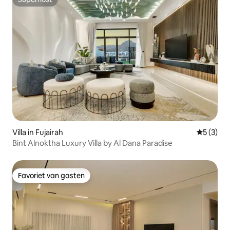
Superhost
Villa in Fujairah
Gemiddeld
5 (3)
Bint Alnoktha Luxury Villa by Al Dana Paradise
Favoriet van gasten
Favoriet van gasten