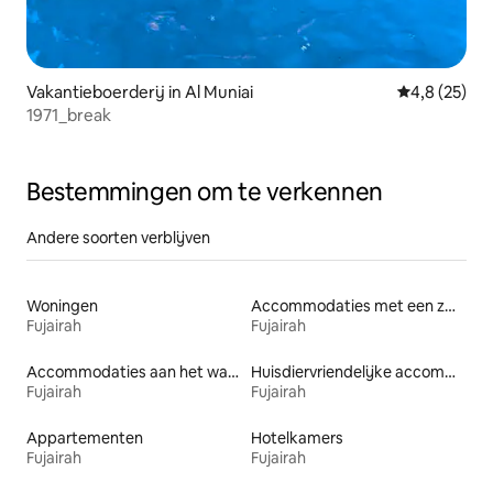
Vakantieboerderij in Al Muniai
Gemiddelde b
4,8 (25)
1971_break
Bestemmingen om te verkennen
Andere soorten verblijven
Woningen
Accommodaties met een zwembad
Fujairah
Fujairah
Accommodaties aan het water
Huisdiervriendelijke accommodaties
Fujairah
Fujairah
Appartementen
Hotelkamers
Fujairah
Fujairah