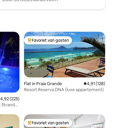
Favoriet van gasten
Topfavoriet van gasten
Flat in Praia Grande
Gemiddelde beoordelin
4,91 (128)
Resort Reserva DNA (luxe appartement)
ecensies
emiddelde beoordeling van 4,92 op 5, 225 recensies
4,92 (225)
t Strand
Favoriet van gasten
Topfavoriet van gasten