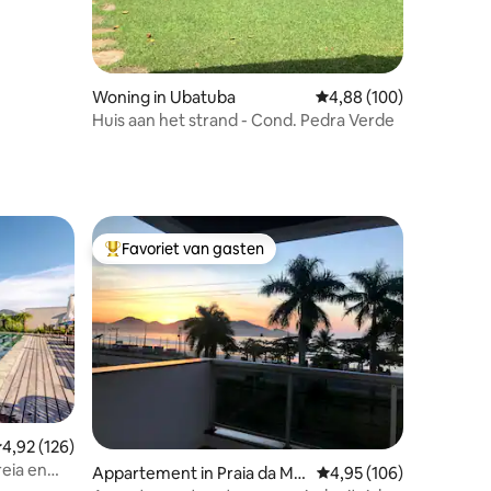
ecensies
Woning in Ubatuba
Gemiddelde beoordeling
4,88 (100)
Huis aan het strand - Cond. Pedra Verde
Favoriet van gasten
Topfavoriet van gasten
emiddelde beoordeling van 4,92 op 5, 126 recensies
4,92 (126)
eia en
ecensies
Appartement in Praia da Ma
Gemiddelde beoordeling
4,95 (106)