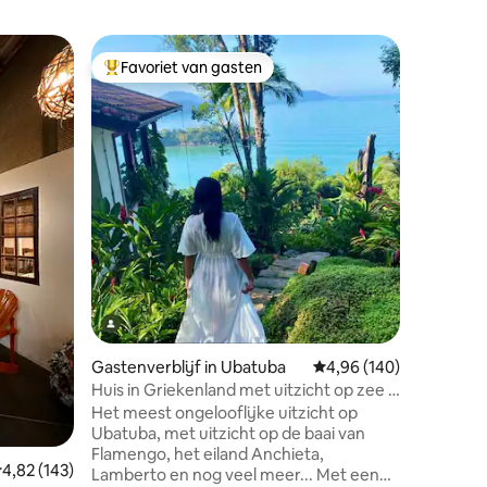
Woning in
Favoriet van gasten
Favorie
Topfavoriet van gasten
Favorie
Huis met
Huis gel
strand v
afstand v
natuur en
slechts 1
knus huis voor
barbecue 
ideaal vo
slaapkam
ecensies
met woon
strand va
mooiste 
natuurli
Gastenverblijf in Ubatuba
Gemiddelde beoordeling
4,96 (140)
van het s
Huis in Griekenland met uitzicht op zee -
kleine vi
Promontory Site
Het meest ongelooflijke uitzicht op
Ubatuba, met uitzicht op de baai van
Flamengo, het eiland Anchieta,
emiddelde beoordeling van 4,82 op 5, 143 recensies
4,82 (143)
Lamberto en nog veel meer... Met een