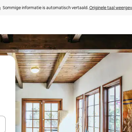
Sommige informatie is automatisch vertaald. 
Originele taal weerge
een keuze met je de pijltjestoetsen omhoog en omlaag, óf door te tikk