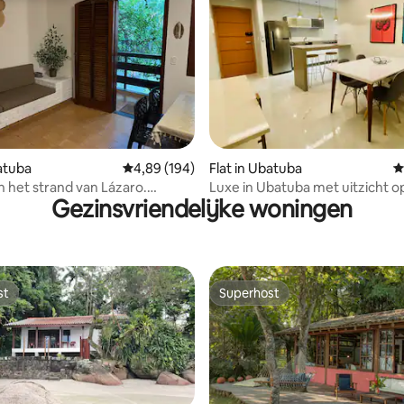
 van 4,94 op 5, 150 recensies
batuba
Gemiddelde beoordeling van 4,89 op 5, 194 r
4,89 (194)
Flat in Ubatuba
G
n het strand van Lázaro.
Luxe in Ubatuba met uitzicht o
Gezinsvriendelijke woningen
en airconditioning
bergen en de zee in het centr
st
Superhost
st
Superhost