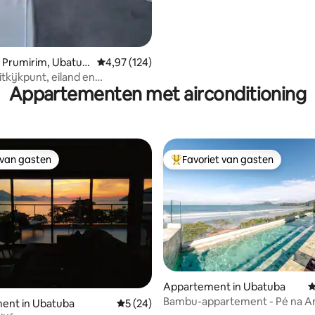
 Prumirim, Ubatub
Gemiddelde beoordeling van 4,97 op 5, 124 r
4,97 (124)
tkijkpunt, eiland en
Appartementen met airconditioning
g - 900 meter van het strand
 van gasten
Favoriet van gasten
 van gasten
Topfavoriet van gasten
Appartement in Ubatuba
G
Bambu-appartement - Pé na Ar
 van 4,99 op 5, 424 recensies
ent in Ubatuba
Gemiddelde beoordeling van 5 op 5, 24 r
5 (24)
wifi in Ubatuba