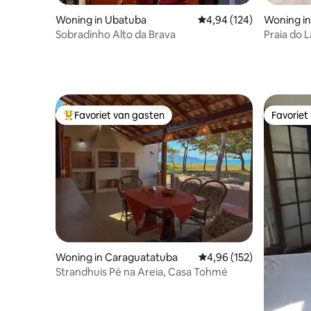
Woning in Ubatuba
Gemiddelde beoordeling
4,94 (124)
Woning i
Sobradinho Alto da Brava
Praia do 
zee
Favoriet van gasten
Favoriet
Topfavoriet van gasten
Favoriet
Woning in Caraguatatuba
Gemiddelde beoordeling
4,96 (152)
Strandhuis Pé na Areia, Casa Tohmé