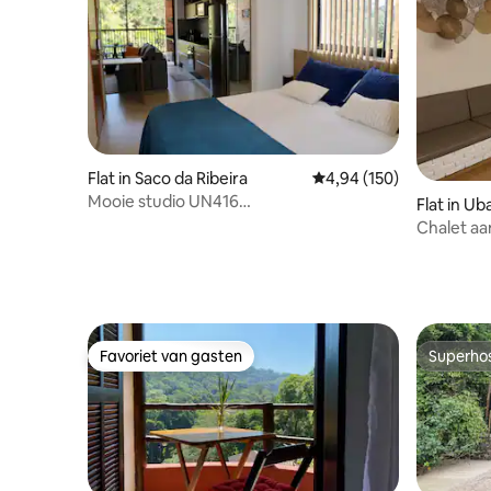
Flat in Saco da Ribeira
Gemiddelde beoordeling
4,94 (150)
Mooie studio UN416
Flat in U
Uitrusting/Zwembad/Sauna/Fitnessruimte
Chalet aa
Zwembad 
Favoriet van gasten
Superho
Favoriet van gasten
Superho