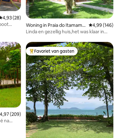
ecensies
Gemiddelde beoordeling van 4,93 op 5, 28 recensies
4,93 (28)
 boot
Woning in Praia do Itamamb
Gemiddelde beoordeling
4,99 (146)
uca
Linda en gezellig huis,het was klaar in
februari/2017
Favoriet van gasten
Topfavoriet van gasten
emiddelde beoordeling van 4,97 op 5, 209 recensies
4,97 (209)
Pé na