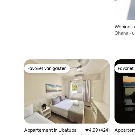
Woning in
a
Ohana - ui
zonsopgan
Favoriet van gasten
Favoriet
Favoriet van gasten
Favoriet
Appartement in Ubatuba
Gemiddelde beoordeling
4,99 (424)
Appartem