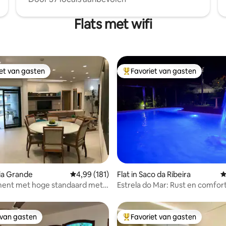
Flats met wifi
iet van gasten
Favoriet van gasten
iet van gasten
Topfavoriet van gasten
 van 4,96 op 5, 140 recensies
aia Grande
Gemiddelde beoordeling van 4,99 op 5, 181 r
4,99 (181)
Flat in Saco da Ribeira
G
ent met hoge standaard met 2
Estrela do Mar: Rust en comfor
uitzicht op zee.
van LÁZARO
 van gasten
Favoriet van gasten
 van gasten
Topfavoriet van gasten