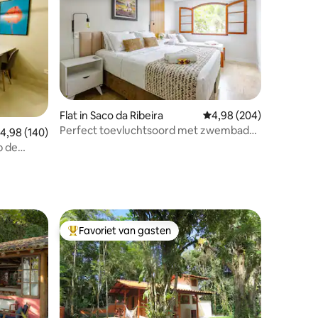
Flat in Saco da Ribeira
Gemiddelde beoordeling
4,98 (204)
Perfect toevluchtsoord met zwembad
ecensies
emiddelde beoordeling van 4,98 op 5, 140 recensies
4,98 (140)
en volledig uitgerust
p de
um
Favoriet van gasten
Topfavoriet van gasten