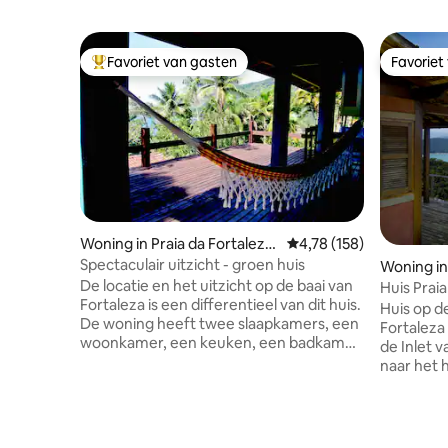
Favoriet van gasten
Favoriet
Topfavoriet van gasten
Favoriet
Woning in Praia da Fortaleza,
Gemiddelde beoordeling
4,78 (158)
Ubatuba
Spectaculair uitzicht - groen huis
Woning i
De locatie en het uitzicht op de baai van
Huis Praia
Fortaleza is een differentieel van dit huis.
Huis op d
De woning heeft twee slaapkamers, een
Fortaleza
woonkamer, een keuken, een badkamer
de Inlet 
en een externe douche. Ideaal voor 4
naar het h
personen, maximaal 6. Het land heeft
Huis Prac
parkeerplek voor de auto. Voor degenen
equipada.
die met de bus vanuit São Paulo of Rio de
kunt zien,
Janeiro komen en aankomen bij het
van de pl