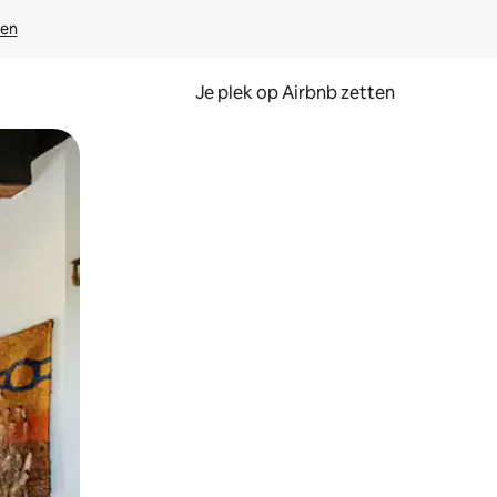
ven
Je plek op Airbnb zetten
en of swipen.