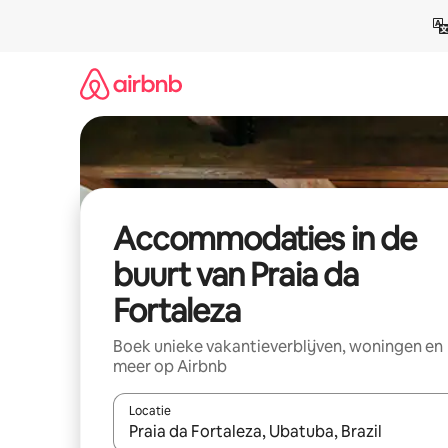
Ga
direct
naar
inhoud
Accommodaties in de
buurt van Praia da
Fortaleza
Boek unieke vakantieverblijven, woningen en
meer op Airbnb
Locatie
Wanneer er resultaten beschikbaar zijn, maak je 