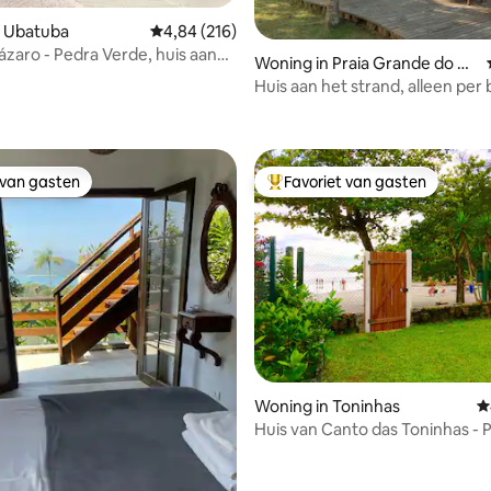
 van 4,94 op 5, 124 recensies
n Ubatuba
Gemiddelde beoordeling van 4,84 op 5, 216 r
4,84 (216)
Lázaro - Pedra Verde, huis aan
Woning in Praia Grande do Bo
nete (Praia Deserto)
Huis aan het strand, alleen per
bereikbaar
 van gasten
Favoriet van gasten
 van gasten
Topfavoriet van gasten
 van 4,96 op 5, 152 recensies
Woning in Toninhas
G
Huis van Canto das Toninhas - 
Areia