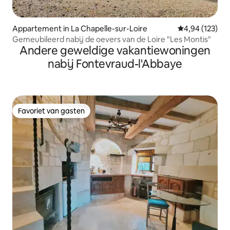
Appartement in La Chapelle-sur-Loire
Gemiddelde beo
4,94 (123)
Gemeubileerd nabij de oevers van de Loire "Les Montis"
Andere geweldige vakantiewoningen
nabij Fontevraud-l'Abbaye
Favoriet van gasten
Favoriet van gasten