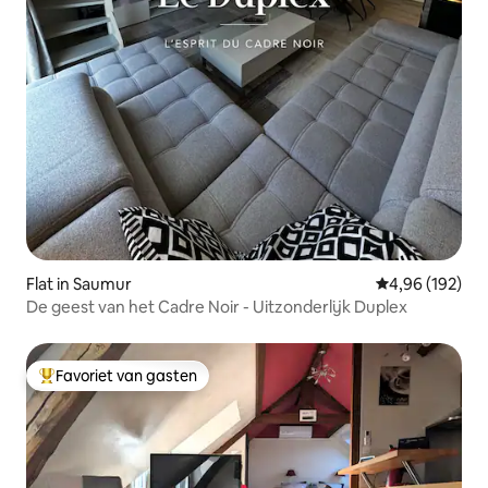
Flat in Saumur
Gemiddelde beo
4,96 (192)
De geest van het Cadre Noir - Uitzonderlijk Duplex
Favoriet van gasten
Topfavoriet van gasten