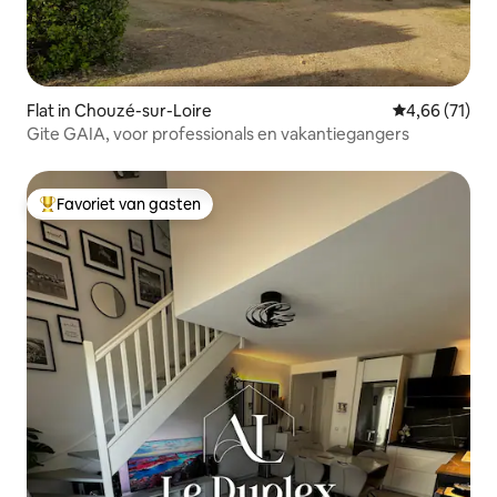
Flat in Chouzé-sur-Loire
Gemiddelde be
4,66 (71)
Gite GAIA, voor professionals en vakantiegangers
Favoriet van gasten
Topfavoriet van gasten