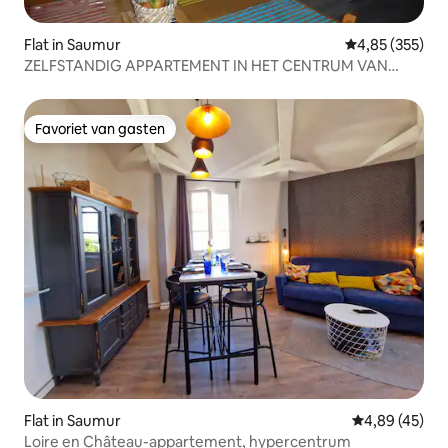
Flat in Saumur
Gemiddelde beo
4,85 (355)
ZELFSTANDIG APPARTEMENT IN HET CENTRUM VAN
SAUMUR.
Favoriet van gasten
Favoriet van gasten
Flat in Saumur
Gemiddelde be
4,89 (45)
Loire en Château-appartement, hypercentrum