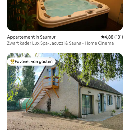
Appartement in Saumur
Gemiddelde beo
4,88 (131)
Zwart kader Lux Spa-Jacuzzi & Sauna • Home Cinema
Favoriet van gasten
Topfavoriet van gasten