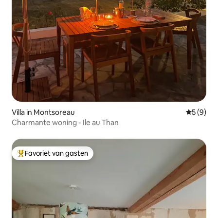
Villa in Montsoreau
Gemiddeld
5 (9)
Charmante woning - Ile au Than
Favoriet van gasten
Topfavoriet van gasten