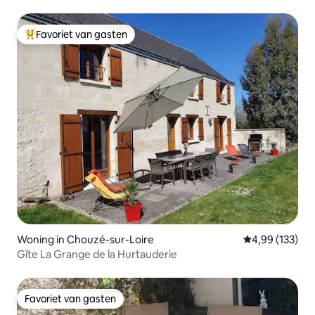
Favoriet van gasten
Topfavoriet van gasten
Woning in Chouzé-sur-Loire
Gemiddelde beo
4,99 (133)
Gîte La Grange de la Hurtauderie
Favoriet van gasten
Favoriet van gasten