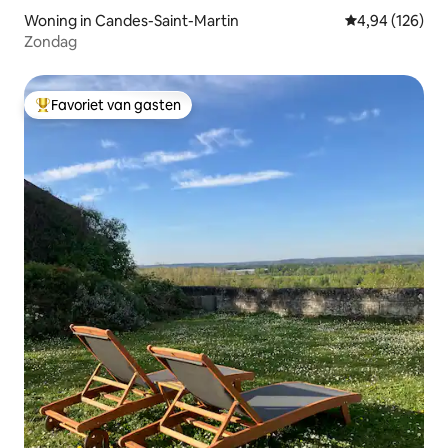
Woning in Candes-Saint-Martin
Gemiddelde beo
4,94 (126)
Zondag
Favoriet van gasten
Topfavoriet van gasten