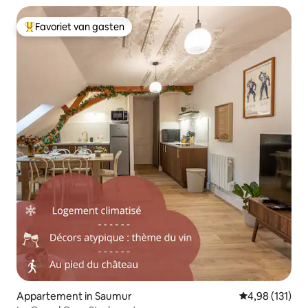
Favoriet van gasten
Topfavoriet van gasten
Appartement in Saumur
Gemiddelde beo
4,98 (131)