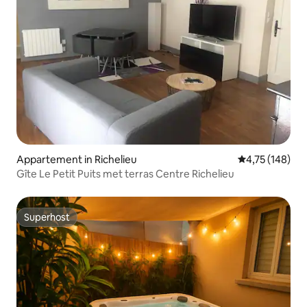
Appartement in Richelieu
Gemiddelde beo
4,75 (148)
Gîte Le Petit Puits met terras Centre Richelieu
Superhost
Superhost