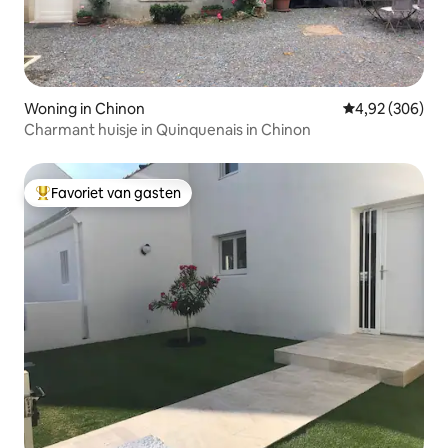
Woning in Chinon
Gemiddelde beo
4,92 (306)
Charmant huisje in Quinquenais in Chinon
Favoriet van gasten
Topfavoriet van gasten