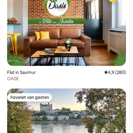
Flat in Saumur
Gemiddelde be
4,9 (280)
OASE
Favoriet van gasten
Favoriet van gasten