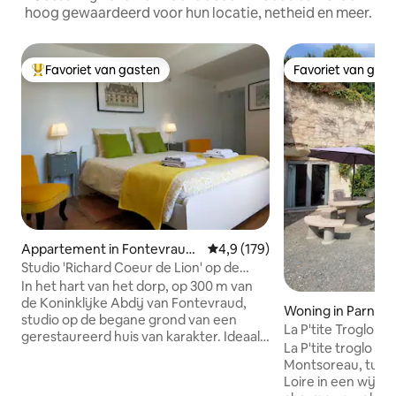
hoog gewaardeerd voor hun locatie, netheid en meer.
Favoriet van gasten
Favoriet van gas
Topfavoriet van gasten
Favoriet van gas
Appartement in Fontevraud-
Gemiddelde beoordeling van 4,
4,9 (179)
l'Abbaye
Studio 'Richard Coeur de Lion' op de
begane grond
In het hart van het dorp, op 300 m van
de Koninklijke Abdij van Fontevraud,
Woning in Parnay
studio op de begane grond van een
La P'tite Troglo, e
gerestaureerd huis van karakter. Ideaal
heuvel
La P'tite troglo li
gelegen in het regionale park Loire-
Montsoreau, tusse
Anjou-Touraine, dicht bij kastelen en
Loire in een wijn
karaktervolle steden zoals Saumur,