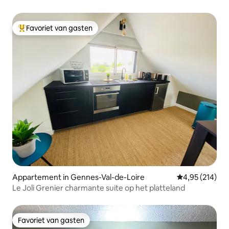
Favoriet van gasten
Topfavoriet van gasten
Appartement in Gennes-Val-de-Loire
Gemiddelde beo
4,95 (214)
Le Joli Grenier charmante suite op het platteland
Favoriet van gasten
Favoriet van gasten