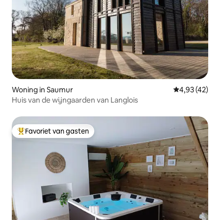
Woning in Saumur
Gemiddelde be
4,93 (42)
Huis van de wijngaarden van Langlois
Favoriet van gasten
Topfavoriet van gasten