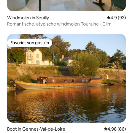
Windmolen in Seuilly
Gemiddelde b
4,9 (93)
Romantische, atypische windmolen Touraine - Clim
Favoriet van gasten
Favoriet van gasten
Boot in Gennes-Val-de-Loire
Gemiddelde be
4,98 (86)