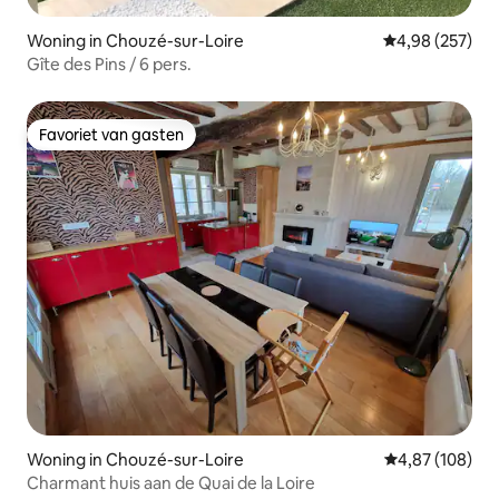
Woning in Chouzé-sur-Loire
Gemiddelde beo
4,98 (257)
Gîte des Pins / 6 pers.
Favoriet van gasten
Favoriet van gasten
Woning in Chouzé-sur-Loire
Gemiddelde beo
4,87 (108)
Charmant huis aan de Quai de la Loire