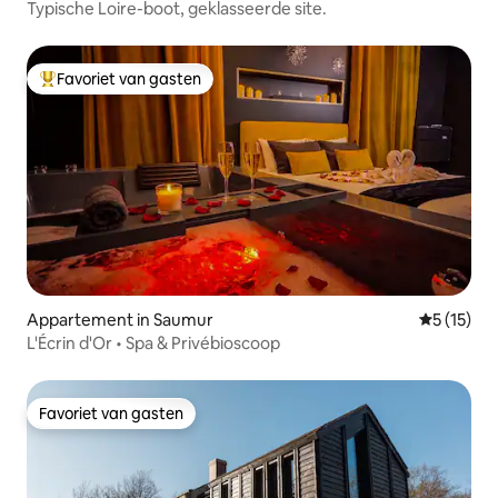
Typische Loire-boot, geklasseerde site.
Favoriet van gasten
Topfavoriet van gasten
Appartement in Saumur
Gemiddeld
5 (15)
L'Écrin d'Or • Spa & Privébioscoop
Favoriet van gasten
Favoriet van gasten