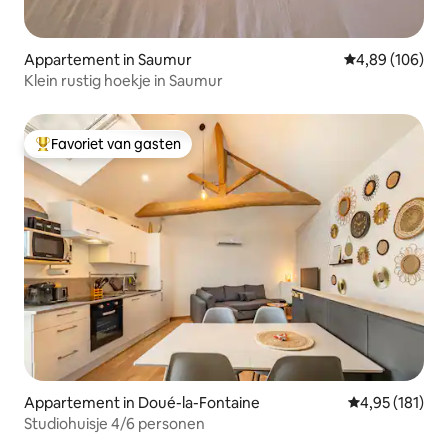
Appartement in Saumur
Gemiddelde beo
4,89 (106)
Klein rustig hoekje in Saumur
Favoriet van gasten
Topfavoriet van gasten
Appartement in Doué-la-Fontaine
Gemiddelde beo
4,95 (181)
Studiohuisje 4/6 personen