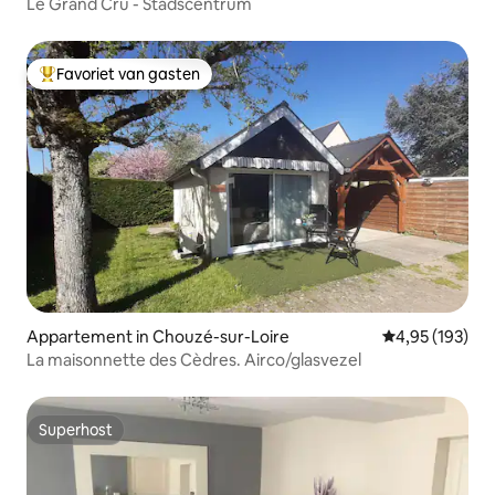
Le Grand Cru - Stadscentrum
Favoriet van gasten
Topfavoriet van gasten
Appartement in Chouzé-sur-Loire
Gemiddelde beo
4,95 (193)
La maisonnette des Cèdres. Airco/glasvezel
Superhost
Superhost