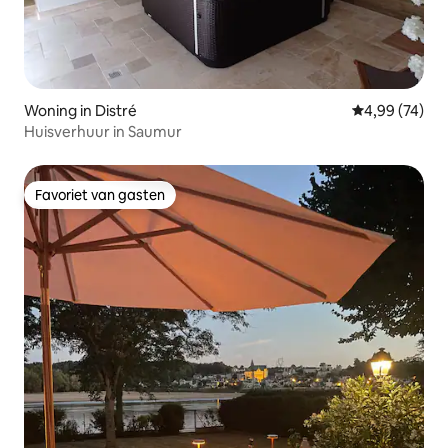
Woning in Distré
Gemiddelde be
4,99 (74)
Huisverhuur in Saumur
Favoriet van gasten
Favoriet van gasten