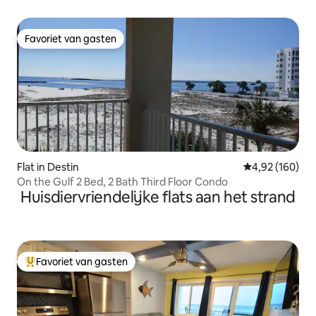
Favoriet van gasten
Favoriet van gasten
Flat in Destin
Gemiddelde beo
4,92 (160)
On the Gulf 2 Bed, 2 Bath Third Floor Condo
Huisdiervriendelijke flats aan het strand
Favoriet van gasten
Topfavoriet van gasten