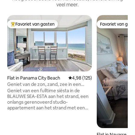
veel meer.
Favoriet van gasten
Favoriet van gas
Topfavoriet van gasten
Favoriet van gas
Flat in Panama City Beach
Gemiddelde beoordeling van 4,9
4,98 (125)
Geniet van de zon, zand, zee in een
studio aan het strand
Geniet van een fulltime siësta in de
BLAUWE SEA-ESTA aan het strand, een
onlangs gerenoveerd studio-
appartement aan het strand met een
prachtig uitzicht vanaf de bovenste
verdieping van Top of the Gulf. Of je nu
op zoek bent naar een ontspannen
ontsnapping of een avontuurlijke
Flat in Navarre Be