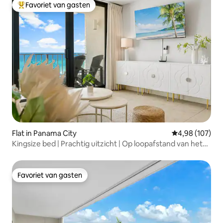
Favoriet van gasten
Topfavoriet van gasten
Flat in Panama City
Gemiddelde beo
4,98 (107)
Kingsize bed | Prachtig uitzicht | Op loopafstand van het
strand | Golf
Favoriet van gasten
Favoriet van gasten