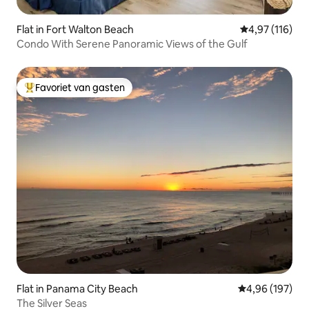
Flat in Fort Walton Beach
Gemiddelde beo
4,97 (116)
Condo With Serene Panoramic Views of the Gulf
Favoriet van gasten
Topfavoriet van gasten
Flat in Panama City Beach
Gemiddelde beo
4,96 (197)
The Silver Seas