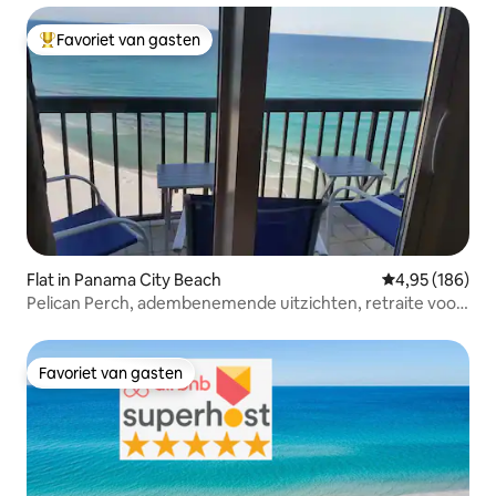
Favoriet van gasten
Topfavoriet van gasten
Flat in Panama City Beach
Gemiddelde beo
4,95 (186)
Pelican Perch, adembenemende uitzichten, retraite voor
koppels
Favoriet van gasten
Favoriet van gasten