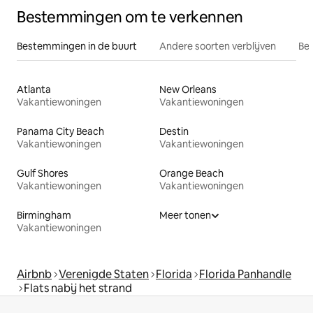
Bestemmingen om te verkennen
Bestemmingen in de buurt
Andere soorten verblijven
Bes
Atlanta
New Orleans
Vakantiewoningen
Vakantiewoningen
Panama City Beach
Destin
Vakantiewoningen
Vakantiewoningen
Gulf Shores
Orange Beach
Vakantiewoningen
Vakantiewoningen
Birmingham
Meer tonen
Vakantiewoningen
Airbnb
Verenigde Staten
Florida
Florida Panhandle
Flats nabij het strand