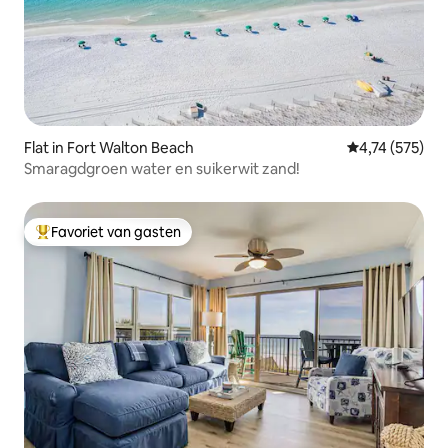
Flat in Fort Walton Beach
Gemiddelde beo
4,74 (575)
Smaragdgroen water en suikerwit zand!
Favoriet van gasten
Topfavoriet van gasten