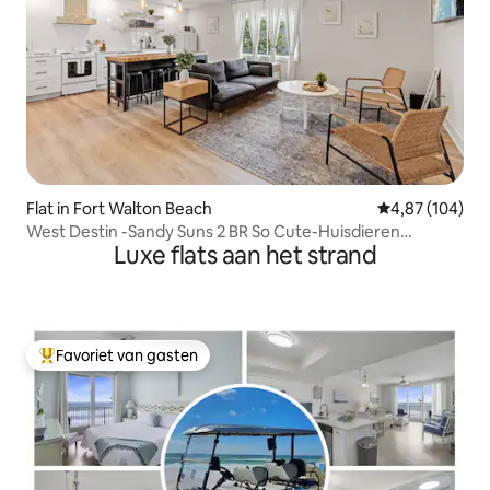
Flat in Fort Walton Beach
Gemiddelde beo
4,87 (104)
West Destin -Sandy Suns 2 BR So Cute-Huisdieren
Luxe flats aan het strand
toegestaan
Favoriet van gasten
Topfavoriet van gasten