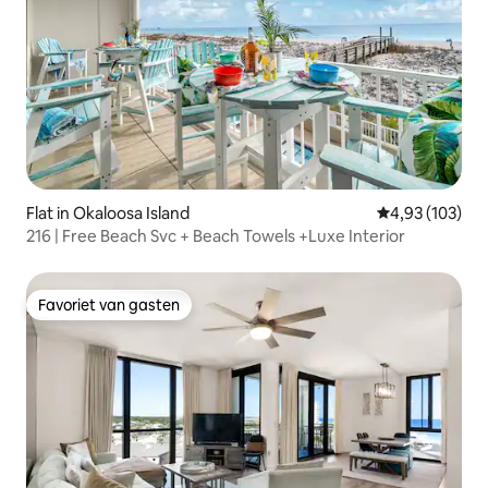
Flat in Okaloosa Island
Gemiddelde beo
4,93 (103)
216 | Free Beach Svc + Beach Towels +Luxe Interior
Favoriet van gasten
Favoriet van gasten