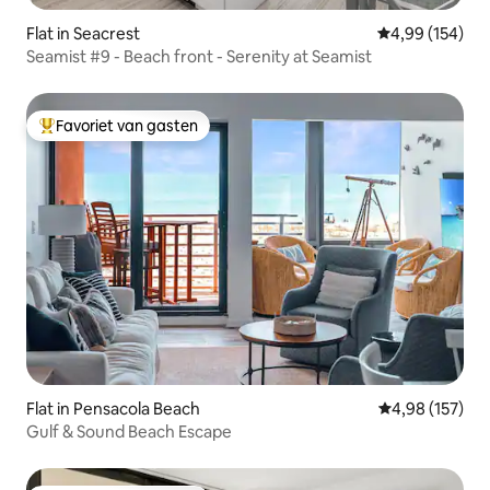
Flat in Seacrest
Gemiddelde beo
4,99 (154)
Seamist #9 - Beach front - Serenity at Seamist
Favoriet van gasten
Topfavoriet van gasten
Flat in Pensacola Beach
Gemiddelde beo
4,98 (157)
Gulf & Sound Beach Escape