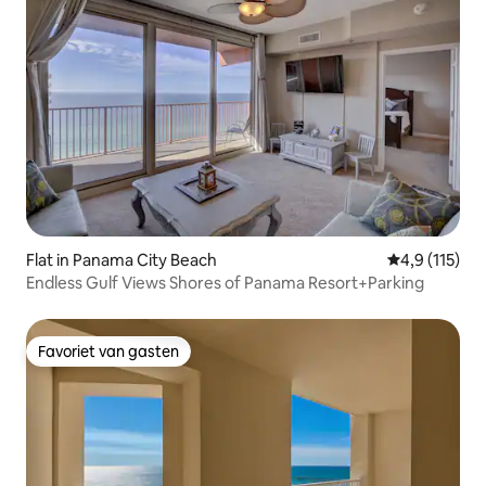
Flat in Panama City Beach
Gemiddelde b
4,9 (115)
Endless Gulf Views Shores of Panama Resort+Parking
Favoriet van gasten
Favoriet van gasten