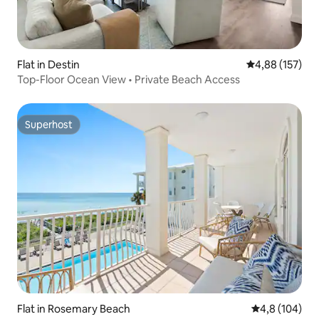
Flat in Destin
Gemiddelde beo
4,88 (157)
Top-Floor Ocean View • Private Beach Access
Superhost
Superhost
Flat in Rosemary Beach
Gemiddelde be
4,8 (104)