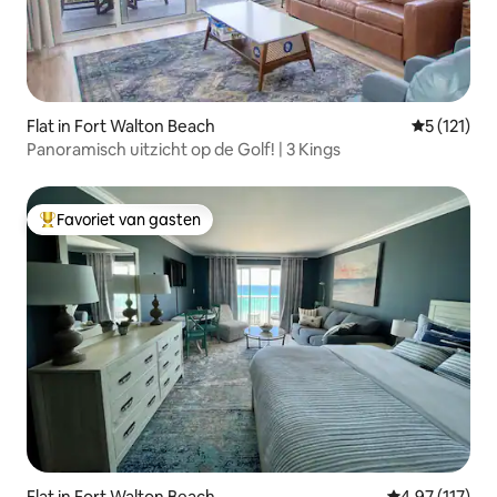
Flat in Fort Walton Beach
Gemiddelde
5 (121)
Panoramisch uitzicht op de Golf! | 3 Kings
Favoriet van gasten
Topfavoriet van gasten
Flat in Fort Walton Beach
Gemiddelde be
4,97 (117)