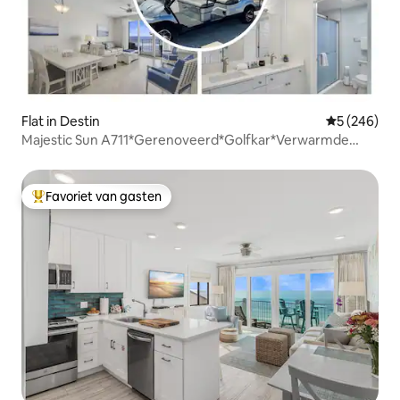
Flat in Destin
Gemiddelde 
5 (246)
Majestic Sun A711*Gerenoveerd*Golfkar*Verwarmde
zwembaden
Favoriet van gasten
Topfavoriet van gasten