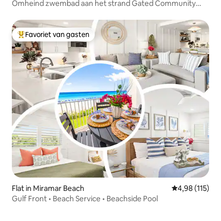
Omheind zwembad aan het strand Gated Community
Seacrest
Favoriet van gasten
Topfavoriet van gasten
Flat in Miramar Beach
Gemiddelde beo
4,98 (115)
Gulf Front • Beach Service • Beachside Pool