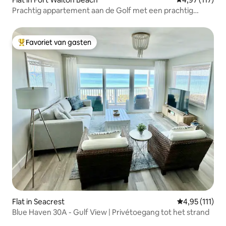
Prachtig appartement aan de Golf met een prachtig
uitzicht!
Favoriet van gasten
Topfavoriet van gasten
Flat in Seacrest
Gemiddelde be
4,95 (111)
Blue Haven 30A - Gulf View | Privétoegang tot het strand