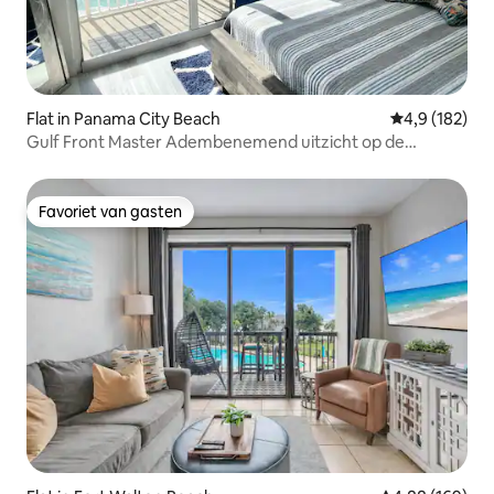
Flat in Panama City Beach
Gemiddelde be
4,9 (182)
Gulf Front Master Adembenemend uitzicht op de
Smaragdgroene kust!
Favoriet van gasten
Favoriet van gasten