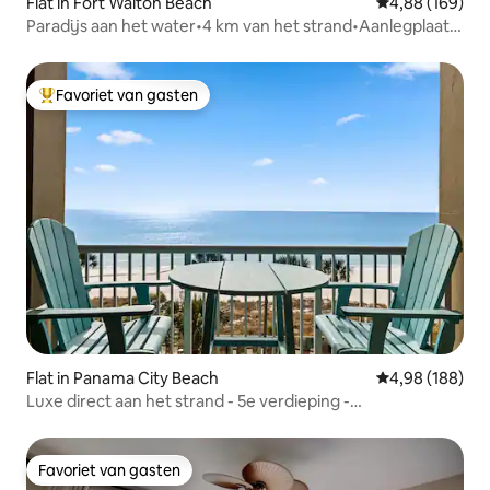
Flat in Fort Walton Beach
Gemiddelde beo
4,88 (169)
Paradijs aan het water•4 km van het strand•Aanlegplaats
voor boten
Favoriet van gasten
Topfavoriet van gasten
Flat in Panama City Beach
Gemiddelde beo
4,98 (188)
Luxe direct aan het strand - 5e verdieping -
huisdiervriendelijk
Favoriet van gasten
Favoriet van gasten