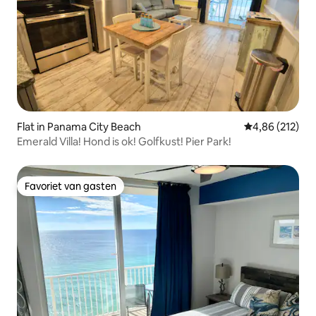
Flat in Panama City Beach
Gemiddelde beo
4,86 (212)
Emerald Villa! Hond is ok! Golfkust! Pier Park!
Favoriet van gasten
Favoriet van gasten