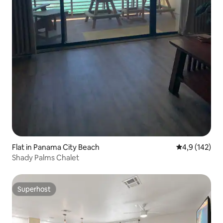
Flat in Panama City Beach
Gemiddelde be
4,9 (142)
Shady Palms Chalet
Superhost
Superhost