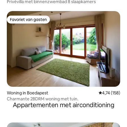
Privévilla met binnenzwembad 8 slaapkamers
Favoriet van gasten
Favoriet van gasten
Woning in Boedapest
Gemiddelde beo
4,74 (158)
Charmante 2BDRM woning met tuin.
Appartementen met airconditioning