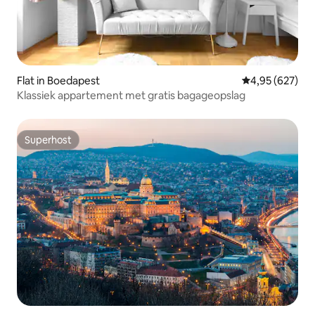
Flat in Boedapest
Gemiddelde beo
4,95 (627)
Klassiek appartement met gratis bagageopslag
Superhost
Superhost