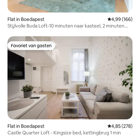
Flat in Boedapest
Gemiddelde beo
4,99 (166)
Stijlvolle Buda Loft-10 minuten naar kasteel, 2 minuten
naar metro
Favoriet van gasten
Favoriet van gasten
Flat in Boedapest
Gemiddelde beo
4,85 (278)
Castle Quarter Loft - Kingsize bed, kettingbrug 1 min