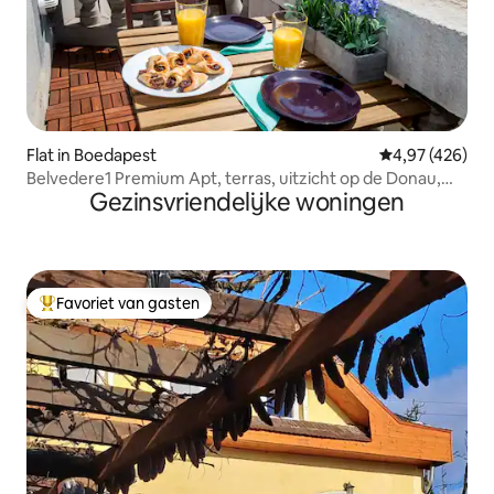
Flat in Boedapest
Gemiddelde beo
4,97 (426)
Belvedere1 Premium Apt, terras, uitzicht op de Donau,
Gezinsvriendelijke woningen
airconditioning
Favoriet van gasten
Topfavoriet van gasten