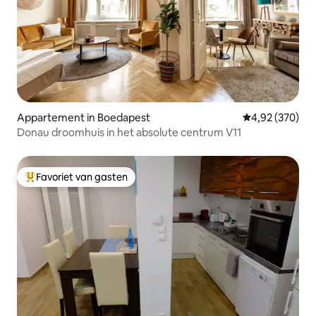
Appartement in Boedapest
Gemiddelde beo
4,92 (370)
Donau droomhuis in het absolute centrum V11
Favoriet van gasten
Topfavoriet van gasten