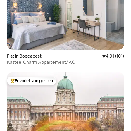
Flat in Boedapest
Gemiddelde be
4,91 (101)
Kasteel Charm Appartement/ AC
Favoriet van gasten
Topfavoriet van gasten