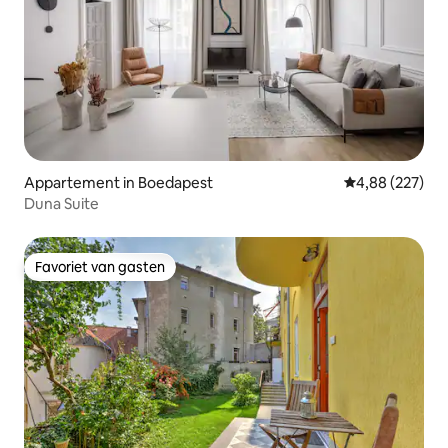
Appartement in Boedapest
Gemiddelde beo
4,88 (227)
Duna Suite
Favoriet van gasten
Favoriet van gasten