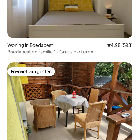
Woning in Boedapest
Gemiddelde beo
4,98 (593)
Boedapest en familie 1 - Gratis parkeren
Favoriet van gasten
Favoriet van gasten