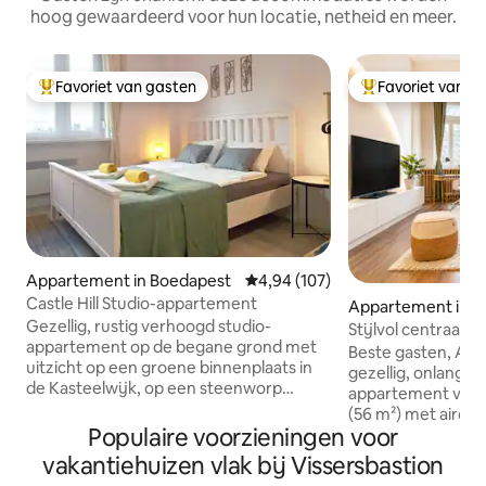
hoog gewaardeerd voor hun locatie, netheid en meer.
Favoriet van gasten
Favoriet van g
Topfavoriet van gasten
Topfavoriet van 
Appartement in Boedapest
Gemiddelde beoordeling van 4,9
4,94 (107)
Castle Hill Studio-appartement
Appartement in B
Gezellig, rustig verhoogd studio-
Stijlvol centraal 
appartement op de begane grond met
Parlement
Beste gasten, Appartement Leo, een
uitzicht op een groene binnenplaats in
gezellig, onlangs
de Kasteelwijk, op een steenworp
appartement van
afstand van de charmante historische
(56 m²) met aircon
wijk en zijn fascinerende monumenten
Populaire voorzieningen voor
inch tv, wacht op j
en gebouwen. Slechts een minuut lopen
om onze prachtige
vakantiehuizen vlak bij Vissersbastion
naar het prachtige Vissersbastion,
bezoeken, een aan