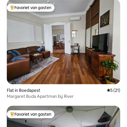
Favoriet van gasten
Topfavoriet van gasten
Flat in Boedapest
Gemiddeld
5 (21)
Margaret Buda Apartman bij River
Favoriet van gasten
Topfavoriet van gasten