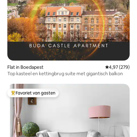
Flat in Boedapest
Gemiddelde beo
4,97 (279)
Top kasteel en kettingbrug suite met gigantisch balkon
Favoriet van gasten
Topfavoriet van gasten