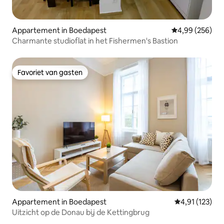
Appartement in Boedapest
Gemiddelde beo
4,99 (256)
Charmante studioflat in het Fishermen's Bastion
Favoriet van gasten
Favoriet van gasten
Appartement in Boedapest
Gemiddelde be
4,91 (123)
Uitzicht op de Donau bij de Kettingbrug