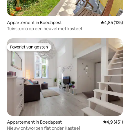
Appartement in Boedapest
Gemiddelde beo
4,85 (125)
Tuinstudio op een heuvel met kasteel
Favoriet van gasten
Favoriet van gasten
Appartement in Boedapest
Gemiddelde b
4,9 (451)
Nieuw ontworpen flat onder Kasteel