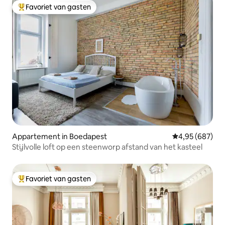
Favoriet van gasten
Topfavoriet van gasten
Appartement in Boedapest
Gemiddelde beo
4,95 (687)
Stijlvolle loft op een steenworp afstand van het kasteel
Favoriet van gasten
Topfavoriet van gasten