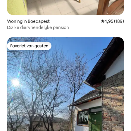
Woning in Boedapest
Gemiddelde beo
4,95 (189)
Dizike diervriendelijke pension
Favoriet van gasten
Favoriet van gasten