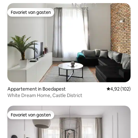
Favoriet van gasten
Favoriet van gasten
Appartement in Boedapest
Gemiddelde beo
4,92 (102)
White Dream Home, Castle District
Favoriet van gasten
Favoriet van gasten