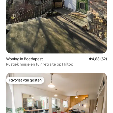
Woning in Boedapest
Gemiddelde be
4,88 (52)
Rustiek huisje en tuinretraite op Hilltop
Favoriet van gasten
Favoriet van gasten