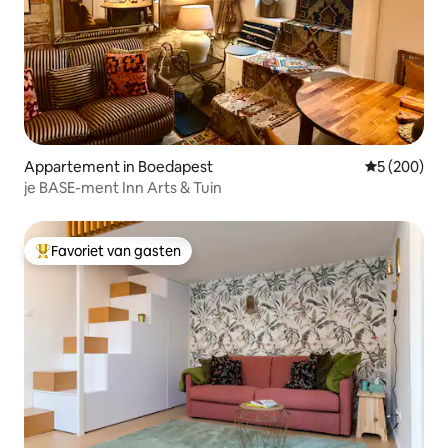
Appartement in Boedapest
Gemiddelde 
5 (200)
je BASE-ment Inn Arts & Tuin
Favoriet van gasten
Topfavoriet van gasten