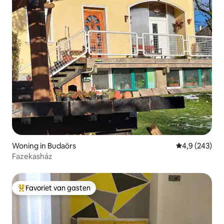
Woning in Budaörs
Gemiddelde be
4,9 (243)
Fazekasház
Favoriet van gasten
Topfavoriet van gasten