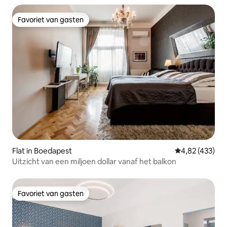
Favoriet van gasten
Favoriet van gasten
Flat in Boedapest
Gemiddelde beo
4,82 (433)
Uitzicht van een miljoen dollar vanaf het balkon
Favoriet van gasten
Favoriet van gasten