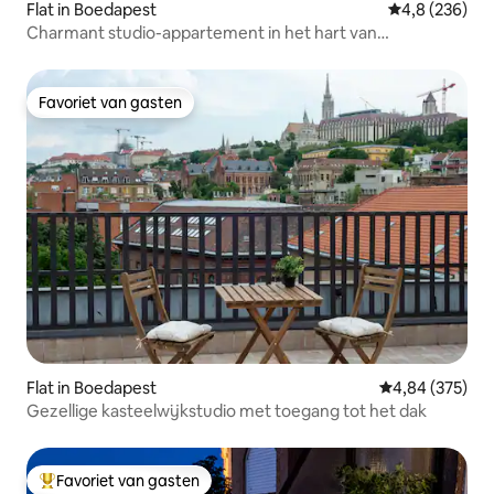
Flat in Boedapest
Gemiddelde be
4,8 (236)
Charmant studio-appartement in het hart van
BOEDAPEST
Favoriet van gasten
Favoriet van gasten
Flat in Boedapest
Gemiddelde beo
4,84 (375)
Gezellige kasteelwijkstudio met toegang tot het dak
Favoriet van gasten
Topfavoriet van gasten