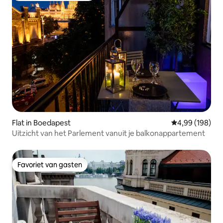
Flat in Boedapest
Gemiddelde beo
4,99 (198)
Uitzicht van het Parlement vanuit je balkonappartement
Favoriet van gasten
Favoriet van gasten