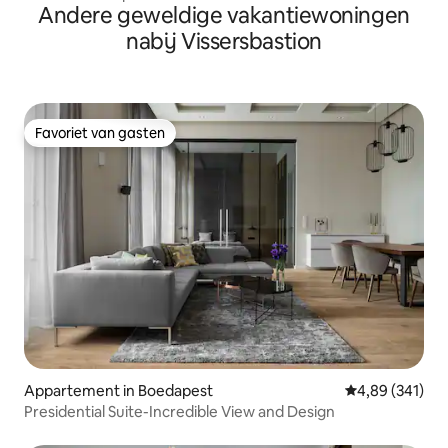
Andere geweldige vakantiewoningen
nabij Vissersbastion
Favoriet van gasten
Favoriet van gasten
Appartement in Boedapest
Gemiddelde beo
4,89 (341)
Presidential Suite-Incredible View and Design