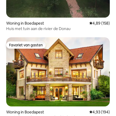
Woning in Boedapest
Gemiddelde beo
4,89 (158)
Huis met tuin aan de rivier de Donau
Favoriet van gasten
Favoriet van gasten
Woning in Boedapest
Gemiddelde beo
4,93 (194)