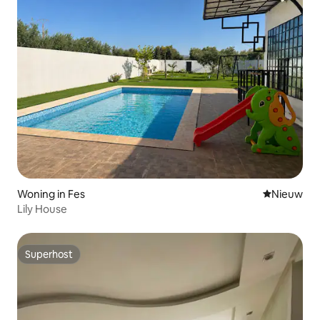
Woning in Fes
Nieuwe ac
Nieuw
Lily House
Superhost
Superhost