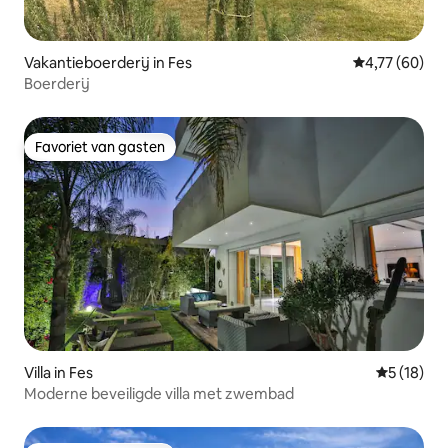
Vakantieboerderij in Fes
Gemiddelde be
4,77 (60)
Boerderij
Favoriet van gasten
Favoriet van gasten
Villa in Fes
Gemiddelde
5 (18)
Moderne beveiligde villa met zwembad