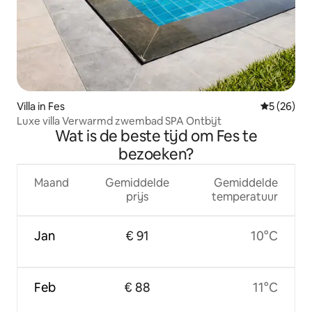
Villa in Fes
Gemiddelde
5 (26)
Luxe villa Verwarmd zwembad SPA Ontbijt
Wat is de beste tijd om Fes te
bezoeken?
Maand
Gemiddelde
Gemiddelde
prijs
temperatuur
Jan
€ 91
10°C
Feb
€ 88
11°C