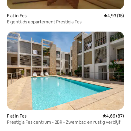
Flat in Fes
Gemiddelde be
4,93 (15)
Eigentijds appartement Prestigia Fes
Flat in Fes
Gemiddelde be
4,66 (87)
Prestigia Fes centrum • 2BR • Zwembad en rustig verblijf