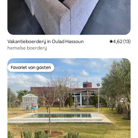
Vakantieboerderij in Oulad Hassoun
Gemiddelde be
4,62 (13)
hemelse boerderij
Favoriet van gasten
Favoriet van gasten