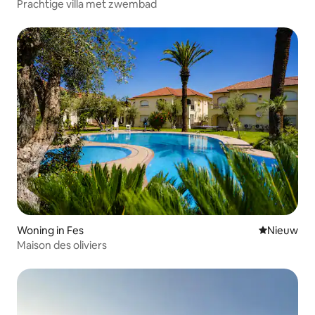
Prachtige villa met zwembad
Woning in Fes
Nieuwe ac
Nieuw
Maison des oliviers