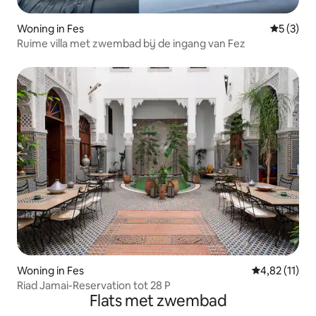
Woning in Fes
Gemiddeld
5 (3)
Ruime villa met zwembad bij de ingang van Fez
Woning in Fes
Gemiddelde b
4,82 (11)
Riad Jamai-Reservation tot 28 P
Flats met zwembad