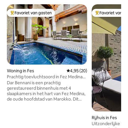
Favoriet van gasten
Favoriet van g
Topfavoriet van gasten
Topfavoriet van 
Woning in Fes
Gemiddelde beoordeling van 4,
4,95 (20)
Prachtig toevluchtsoord in Fez Medina
met uitzicht en zwembad
Dar Bennani is een prachtig
gerestaureerd binnenhuis met 4
slaapkamers in het hart van Fez Medina,
de oude hoofdstad van Marokko. Dit
historische juweeltje heeft een
levendige traditionele inrichting, grote
proporties en eigentijdse gemakken.
Rijhuis in Fes
Maar het heeft het 'geleefde' gevoel van
Uitzonderlijke vi
een huis, geen hotel. De grote daktuin