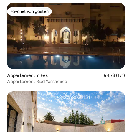
Favoriet van gasten
Favoriet van gasten
Appartement in Fes
Gemiddelde be
4,78 (171)
Appartement Riad Yassamine