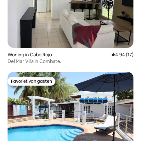
Woning in Cabo Rojo
Gemiddelde be
4,94 (17)
Del Mar Villa in Combate.
Favoriet van gasten
Favoriet van gasten