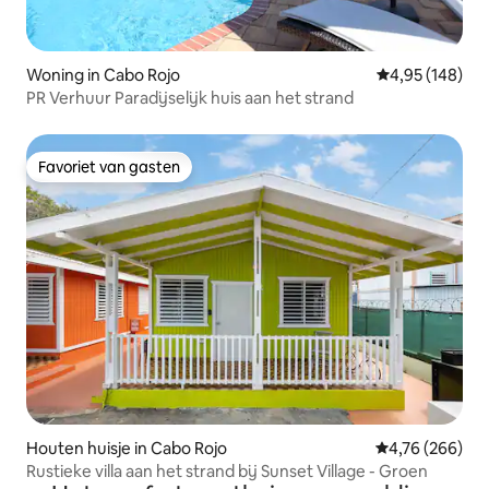
Woning in Cabo Rojo
Gemiddelde beo
4,95 (148)
PR Verhuur Paradijselijk huis aan het strand
Favoriet van gasten
Favoriet van gasten
Houten huisje in Cabo Rojo
Gemiddelde beo
4,76 (266)
Rustieke villa aan het strand bij Sunset Village - Groen