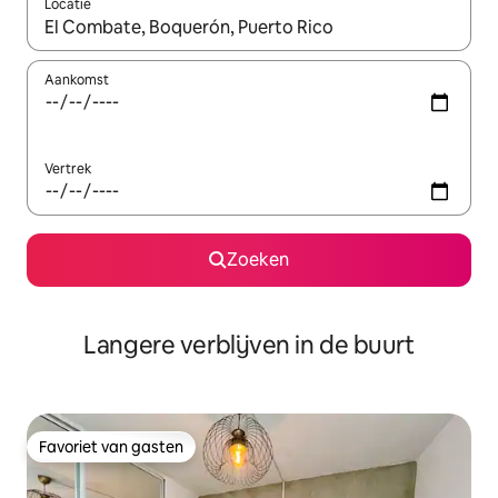
Locatie
Wanneer er resultaten beschikbaar zijn, maak je een keuze met 
Aankomst
Vertrek
Zoeken
Langere verblijven in de buurt
Favoriet van gasten
Favoriet van gasten