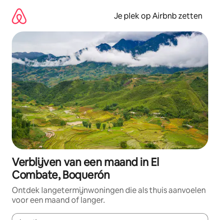
Ga
direct
Je plek op Airbnb zetten
naar
inhoud
Verblijven van een maand in El
Combate, Boquerón
Ontdek langetermijnwoningen die als thuis aanvoelen
voor een maand of langer.