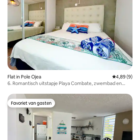
Flat in Pole Ojea
Gemiddelde b
4,89 (9)
6. Romantisch uitstapje Playa Combate, zwembad en
airconditioning
Favoriet van gasten
Favoriet van gasten