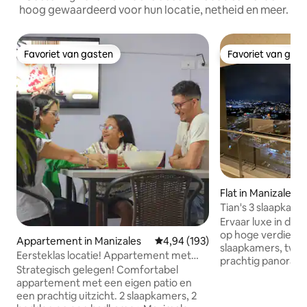
hoog gewaardeerd voor hun locatie, netheid en meer.
Favoriet van gasten
Favoriet van gas
Favoriet van gasten
Favoriet van gas
Flat in Manizales
Tian's 3 slaapkame
GEEN HUISDIEREN 
Ervaar luxe in di
op hoge verdiepin
Appartement in Manizales
Gemiddelde beoordeling van 4,9
4,94 (193)
slaapkamers, twe
Eersteklas locatie! Appartement met
prachtig panorami
bad om te ontspannen!
Strategisch gelegen! Comfortabel
stad. De open lee
appartement met een eigen patio en
voor stijl en gema
een prachtig uitzicht. 2 slaapkamers, 2
70-inch tv, terwijl