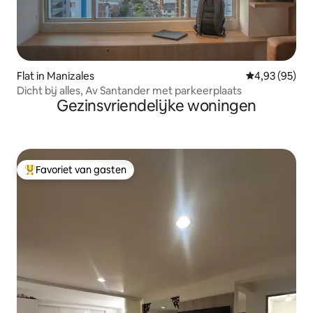
Flat in Manizales
Gemiddelde be
4,93 (95)
Dicht bij alles, Av Santander met parkeerplaats
Gezinsvriendelijke woningen
Favoriet van gasten
Topfavoriet van gasten