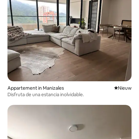
Appartement in Manizales
Nieuwe ac
Nieuw
Disfruta de una estancia inolvidable.