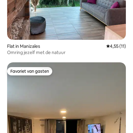
Flat in Manizales
Gemiddelde b
4,55 (11)
Omring jezelf met de natuur
Favoriet van gasten
Favoriet van gasten