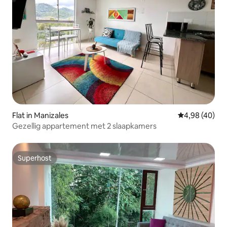
Flat in Manizales
Gemiddelde be
4,98 (40)
Gezellig appartement met 2 slaapkamers
Superhost
Superhost