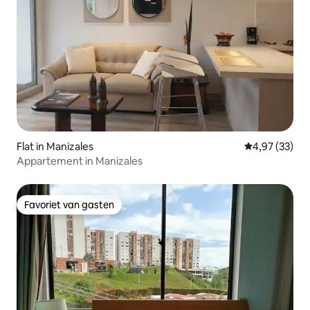
Flat in Manizales
Gemiddelde be
4,97 (33)
Appartement in Manizales
Favoriet van gasten
Favoriet van gasten