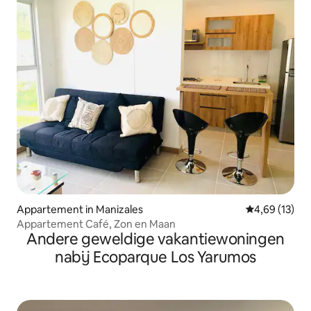
Appartement in Manizales
Gemiddelde be
4,69 (13)
Appartement Café, Zon en Maan
Andere geweldige vakantiewoningen
nabij Ecoparque Los Yarumos