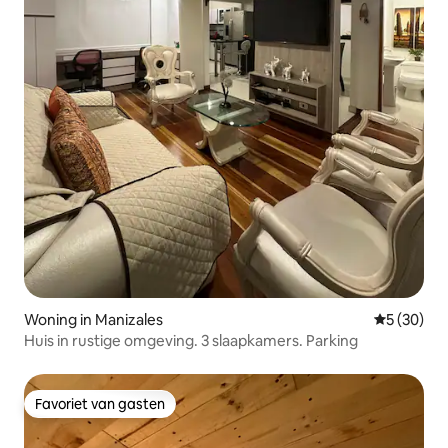
Woning in Manizales
Gemiddelde
5 (30)
Huis in rustige omgeving. 3 slaapkamers. Parking
Favoriet van gasten
Favoriet van gasten