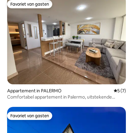
Favoriet van gasten
Favoriet van gasten
Appartement in PALERMO
Gemiddeld
5 (7)
Comfortabel appartement in Palermo, uitstekende
locatie
Favoriet van gasten
Favoriet van gasten