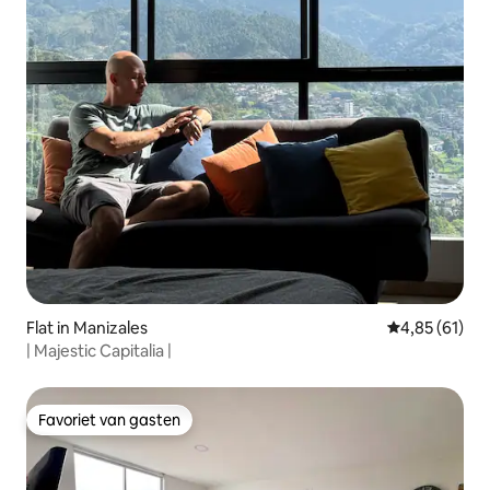
Flat in Manizales
Gemiddelde be
4,85 (61)
| Majestic Capitalia |
Favoriet van gasten
Favoriet van gasten