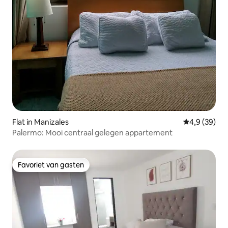
Flat in Manizales
Gemiddelde b
4,9 (39)
Palermo: Mooi centraal gelegen appartement
Favoriet van gasten
Favoriet van gasten