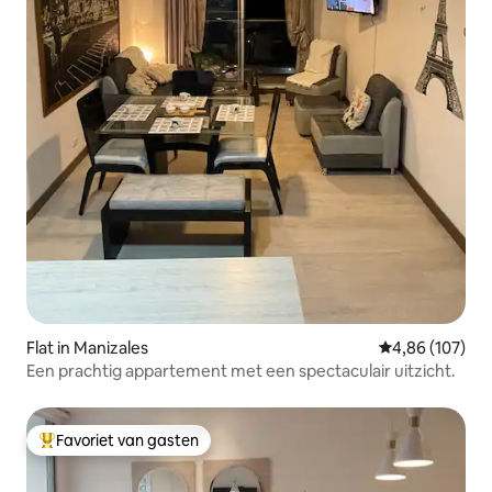
Flat in Manizales
Gemiddelde beo
4,86 (107)
Een prachtig appartement met een spectaculair uitzicht.
Favoriet van gasten
Topfavoriet van gasten