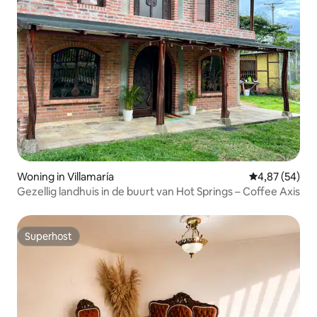
Woning in Villamaría
Gemiddelde be
4,87 (54)
Gezellig landhuis in de buurt van Hot Springs – Coffee Axis
Superhost
Superhost