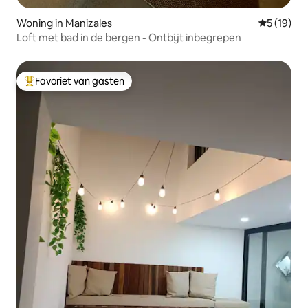
Woning in Manizales
Gemiddelde
5 (19)
Loft met bad in de bergen - Ontbijt inbegrepen
Favoriet van gasten
Topfavoriet van gasten