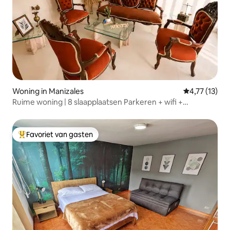
Woning in Manizales
Gemiddelde b
4,77 (13)
Ruime woning | 8 slaapplaatsen Parkeren + wifi +
beveiliging
Favoriet van gasten
Topfavoriet van gasten