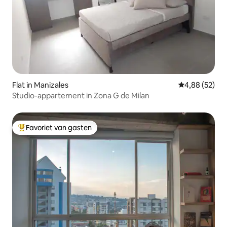
Flat in Manizales
Gemiddelde be
4,88 (52)
Studio-appartement in Zona G de Milan
Favoriet van gasten
Topfavoriet van gasten