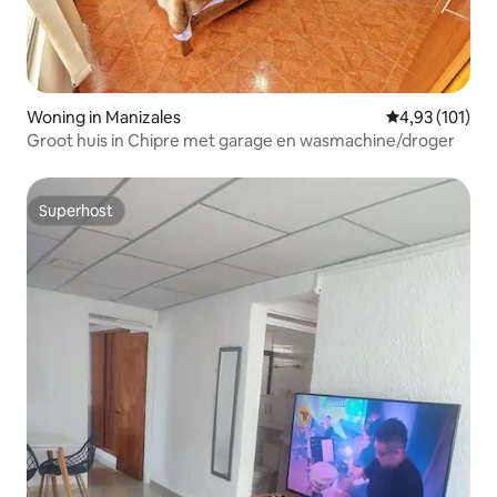
Woning in Manizales
Gemiddelde beo
4,93 (101)
Groot huis in Chipre met garage en wasmachine/droger
Superhost
Superhost