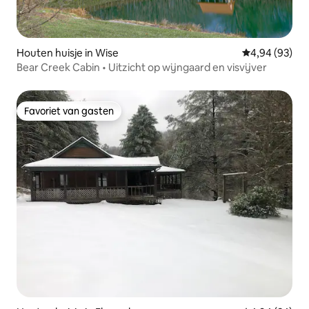
Houten huisje in Wise
Gemiddelde be
4,94 (93)
Bear Creek Cabin • Uitzicht op wijngaard en visvijver
Favoriet van gasten
Favoriet van gasten