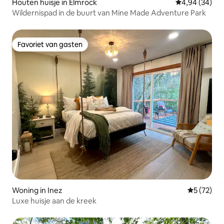
Houten huisje in Elmrock
Gemiddelde be
4,94 (34)
Wildernispad in de buurt van Mine Made Adventure Park
Favoriet van gasten
Favoriet van gasten
Woning in Inez
Gemiddelde
5 (72)
Luxe huisje aan de kreek