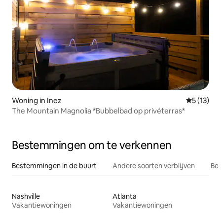
Woning in Inez
Gemiddeld
5 (13)
The Mountain Magnolia *Bubbelbad op privéterras*
Bestemmingen om te verkennen
Bestemmingen in de buurt
Andere soorten verblijven
Bes
Nashville
Atlanta
Vakantiewoningen
Vakantiewoningen