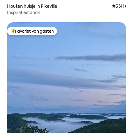
Houten huisje in Pikeville
Gemiddeld
5 (41)
Inspiratiestation
Favoriet van gasten
Topfavoriet van gasten