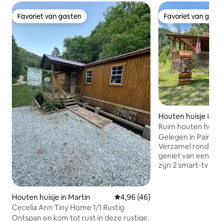
Favoriet van gasten
Favoriet van gas
Favoriet van gasten
Favoriet van gas
Houten huisje in H
Ruim houten huisj
en bubbelbad
Gelegen in Paintsv
Verzamel rond de
geniet van een sp
zijn 2 smart-tv 's
op te bingeren. Of
het stopcontact e
bezienswaardighe
Houten huisje in Martin
Gemiddelde beoordeling van 4,
4,96 (46)
met een goed boe
Cecelia Ann Tiny Home 1/1 Rustig
buitenkeuken en d
Ontspan en kom tot rust in deze rustige,