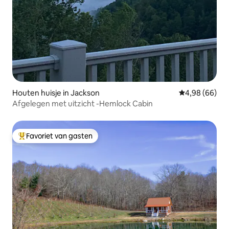
Houten huisje in Jackson
Gemiddelde be
4,98 (66)
Afgelegen met uitzicht -Hemlock Cabin
Favoriet van gasten
Topfavoriet van gasten